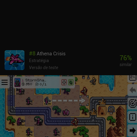
para mover o mapa e gostaria que houvesse um botão de menu em
vez de ter de tocar duas vezes em um bloco para acessar opções
como "terminar turno" e "renunciar". Mas, fora isso, a interface do
usuário é boa. Jogando no meu Samsung S25 Ultra com uma
capa, precisei fazer pequenas pausas para deixar o telefone esfriar
um pouco após cerca de uma hora de jogo. E isso exigiu bastante
da bateria. Mas o mais importante é que o jogo nunca gaguejou ou
apresentou falhas, o que é muito bom. O problema de aquecimento
#
8
Athena Crisis
também foi relatado por outro membro da nossa equipe de
76
%
Estratégia
avaliação. Apesar dessas pequenas desvantagens, gostei muito
similar
do Wargroove 2. Ele oferece uma experiência desafiadora, única,
Versão de teste
criativa e familiar que é fácil de recomendar. Wargroove 2 é um
jogo premium de US$ 8,99, sem anúncios ou iAPs.