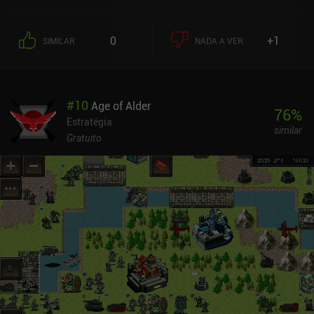
0
+1
SIMILAR
NADA A VER
#
10
Age of Alder
76
%
Estratégia
similar
Gratuito