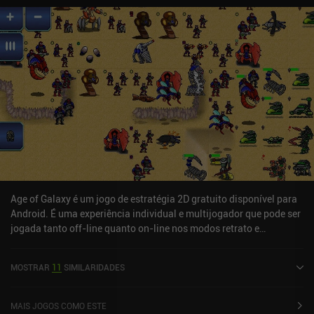
para que os novatos possam começar a jogar rapidamente, mas
complexo o suficiente para oferecer um desafio satisfatório aos
jogadores de guerra veteranos. E com batalhas que duram de 15
minutos a algumas horas em mapas grandes, ele é ideal para
sessões de jogo curtas e longas. O jogo apresenta uma bela e
vibrante arte em pixel com animações de combate suaves e uma
trilha sonora retrô que parece nostálgica sem ser datada. Os
controles são simples e intuitivos durante as batalhas e, embora
eu tenha demorado um pouco para encontrar algumas opções do
menu, a interface do usuário faz bom uso do tamanho limitado da
tela dos dispositivos móveis. Os únicos outros problemas são que
o editor de mapas parece estranho em telas menores, encontrei
alguns pequenos bugs e seria bom poder renomear as campanhas
em andamento. O Athena Crisis é gratuito para testar, com um
Age of Galaxy é um jogo de estratégia 2D gratuito disponível para
único iAP de US$ 19,99 para desbloquear o jogo completo. Embora
Android. É uma experiência individual e multijogador que pode ser
seja caro, sua jogabilidade sólida e flexível baseada em turnos,
jogada tanto off-line quanto on-line nos modos retrato e
com muita capacidade de reprodução, faz com que o custo valha a
paisagem. Age of Galaxy foi lançado em abril de 2021 e tem uma
pena.
classificação atual de 4,6 de 5,0 no Google Play.
MOSTRAR
11
SIMILARIDADES
MAIS JOGOS COMO ESTE