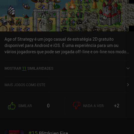
Age of Strategy é um jogo casual de estratégia 2D gratuito
disponível para Android e iOS. É uma experiência para um ou
vários jogadores que pode ser jogada off-line e on-line nos modos
retrato e paisagem. Ele recebeu 3 avaliações de usuários da
comunidade MiniReview. Age of Strategy foi lançado em julho de
MOSTRAR
11
SIMILARIDADES
2013 e tem uma classificação atual de 4,6 de 5,0 no Google Play e
4,7 de 5,0 na iOS App Store.
MAIS JOGOS COMO ESTE
0
+2
SIMILAR
NADA A VER
#
15
Blitzkrieg Fire