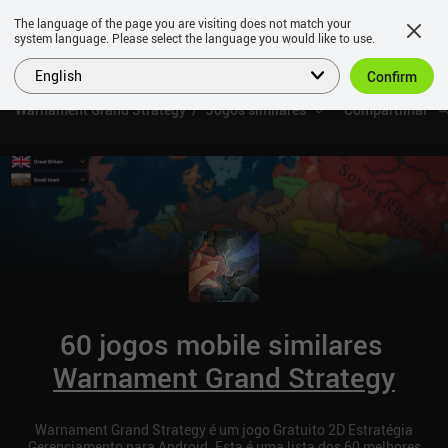
The language of the page you are visiting does not match your
system language. Please select the language you would like to use.
English
Confirm
Warnament Grand Strategy
Jogos similares
Compartilhar
60 jogos mobile similares
Warnament Grand Strategy
Warnament Grand Strategy é um jogo Gratuito 2D Estratégia
Gerenciamento para Android. Esta é uma lista dos 60 melhores