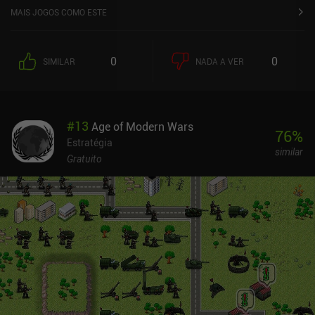
MAIS JOGOS COMO ESTE
0
0
SIMILAR
NADA A VER
#
13
Age of Modern Wars
76
%
Estratégia
similar
Gratuito