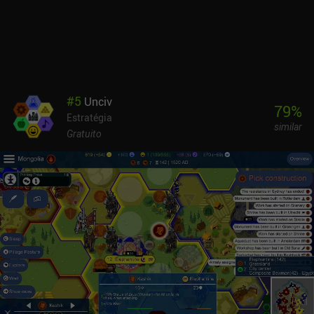
profundamente gratificante. As campanhas duram de 1 a 3 horas,
o que as torna ideais para sessões noturnas imersivas. Mas
aqueles que procuram um jogo rápido e casual com ação
constante podem querer procurar outro lugar. Além dos cenários
PvE, podemos competir no modo multijogador assíncrono entre
plataformas. No entanto, o acesso a esse modo PvP 1v1 custa US$
1,49 por seis meses. A interface do usuário funciona bem, mas o
#
5
Unciv
texto do jogo às vezes é pequeno, o que pode frustrar alguns
79
%
Estratégia
jogadores que usam dispositivos móveis pequenos. Carrier Battles
similar
é um jogo premium de US$ 4,99 com cinco DLCs pagos que
Gratuito
expandem o jogo com cenários, unidades e mecânicas extras. O
jogo certamente satisfará os fãs dos jogos de guerra da Avalon
Hill e qualquer pessoa que esteja procurando um jogo de guerra
naval complexo em geral.