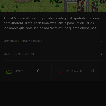
Age of Modern Wars é um jogo de estratégia 2D gratuito disponível
para Android. Trata-se de uma experiência para um ou vários
jogadores que pode ser jogada tanto offline quanto online, nos
modos retrato e paisagem. O jogo recebeu 1 avaliação de um
usuário da comunidade MiniReview. O Age of Modern Wars foi
MOSTRAR
11
SIMILARIDADES
lançado em novembro de 2021 e tem uma avaliação atual de 4,7
de 5,0 no Google Play.
MAIS JOGOS COMO ESTE
0
+1
SIMILAR
NADA A VER