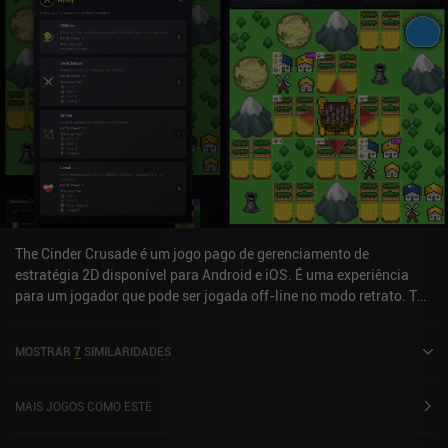
e funcionalidades ausentes, mas o jogo é desenvolvido ativamente
por vários entusiastas, com novas versões lançadas quase toda
semana. A grande comunidade ajuda a testar o jogo e a
desenvolver mods, mapas personalizados e até mesmo novos
recursos que são integrados ao código principal.Unciv é
totalmente gratuito, sem anúncios ou iAP, portanto, se você se
considera um fã de Civilization e não se sente desmotivado pelo
estilo de arte simplista e pelos bugs ocasionais, com certeza deve
jogar esse jogo. Você não encontrará nada melhor que funcione
tão bem na maioria dos dispositivos Android.
The Cinder Crusade é um jogo pago de gerenciamento de
estratégia 2D disponível para Android e iOS. É uma experiência
para um jogador que pode ser jogada off-line no modo retrato. The
Cinder Crusade foi lançado em janeiro de 2026.
MOSTRAR
7
SIMILARIDADES
MAIS JOGOS COMO ESTE