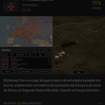
76
%
Estratégia
similar
$5.99
Blitzkrieg Fire é um jogo de guerra épico de estratégia baseado em
turnos, ambientado nos teatros de operações da Europa e do norte
da África na Segunda Guerra Mundial. Usando as forças terrestres,
aéreas e navais dos países Aliados e do Eixo, o jogo nos faz
participar de um combate baseado em turnos com resolução
MOSTRAR
10
SIMILARIDADES
automática, manobrando grandes quantidades de unidades