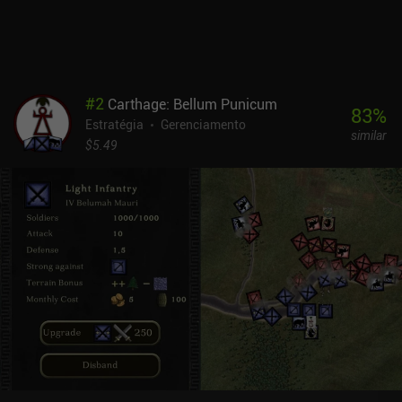
precisamos concluir um conjunto de objetivos aleatórios, cada um
deles nos dando coroas. A primeira civilização a coletar o número
necessário de coroas vence. Como os objetivos são dinâmicos,
estamos sempre trabalhando em um deles enquanto perseguimos
os outros. Cada era apresenta novos mapas, nações e condições
#
2
Carthage: Bellum Punicum
iniciais, o que faz com que a reprodução com diferentes
83
%
Estratégia
Gerenciamento
civilizações seja única. Os visuais limpos e a música suave criam
similar
uma atmosfera agradável, embora a interface do usuário se
$5.49
destaque mais nos tablets. Ozymandias é um jogo premium de
US$ 3,99 que é gratuito por meio do Google Play Pass. É uma
escolha sólida para qualquer fã de jogos de estratégia profunda.
Mas não espere jogá-lo casualmente, pois o jogo prende sua
atenção e não o deixa escapar.