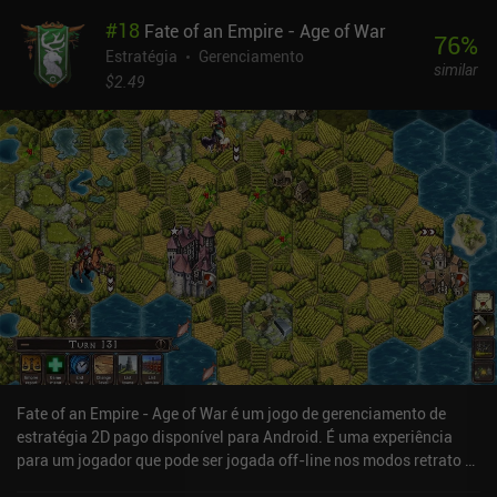
estratégias potenciais a serem exploradas em cada partida de 5 a
#
18
Fate of an Empire - Age of War
15 minutos. Uma das mecânicas mais interessantes do jogo é que
76
%
a produção de dano de cada unidade é proporcional à sua saúde
Estratégia
Gerenciamento
similar
restante. E, antes de executar um ataque, podemos até mesmo ver
$2.49
quanto da saúde do inimigo será consumida. Isso cria uma
enorme vantagem de ser o primeiro a chegar. Portanto, a melhor
estratégia geralmente é forçar o inimigo a se aproximar de nós
sem poder nos atacar naquela rodada. O posicionamento também
é importante porque certas peças dão vantagens ou desvantagens
distintas, como unidades em peças de terra que recebem 10% a
mais de dano. O editor de níveis é fácil de usar, e os níveis criados
pela comunidade podem ser jogados on-line contra amigos ou
pelo modo multijogador no mesmo dispositivo. Outros modos
multijogador usam a combinação on-line. O estilo artístico é
bonito e sofisticado. Minha maior frustração foi o fato de ser
difícil distinguir alguns tipos de unidades de outros. Warbits+ é
um jogo premium de US$ 4,99. Ele é realmente uma joia escondida
e rapidamente se tornou um dos meus jogos de estratégia
Fate of an Empire - Age of War é um jogo de gerenciamento de
baseados em turnos favoritos.
estratégia 2D pago disponível para Android. É uma experiência
para um jogador que pode ser jogada off-line nos modos retrato e
paisagem. Ele recebeu 1 avaliação de usuário da comunidade