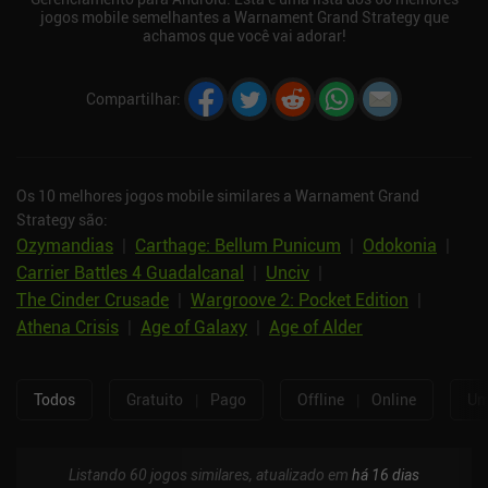
jogos mobile semelhantes a Warnament Grand Strategy que
achamos que você vai adorar!
Compartilhar
:
Os 10 melhores jogos mobile similares a Warnament Grand
Strategy são:
Ozymandias
|
Carthage: Bellum Punicum
|
Odokonia
|
Carrier Battles 4 Guadalcanal
|
Unciv
|
The Cinder Crusade
|
Wargroove 2: Pocket Edition
|
Athena Crisis
|
Age of Galaxy
|
Age of Alder
Todos
Gratuito
|
Pago
Offline
|
Online
Um
Listando 60 jogos similares, atualizado em
há 16 dias