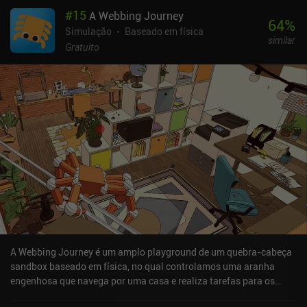
#
15
A Webbing Journey
64
%
Simulação
Baseado em física
similar
Gratuito
A Webbing Journey é um amplo playground de um quebra-cabeça
sandbox baseado em física, no qual controlamos uma aranha
engenhosa que navega por uma casa e realiza tarefas para os
habitantes humanos desavisados. Depois de construir nossa