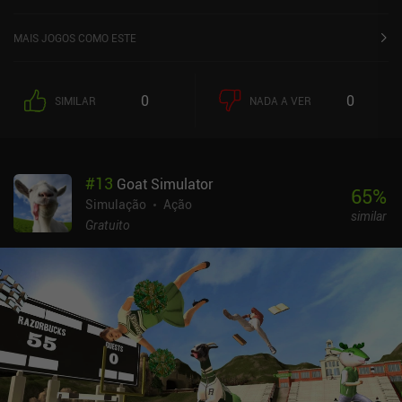
MAIS JOGOS COMO ESTE
0
0
SIMILAR
NADA A VER
#
13
Goat Simulator
65
%
Simulação
Ação
similar
Gratuito