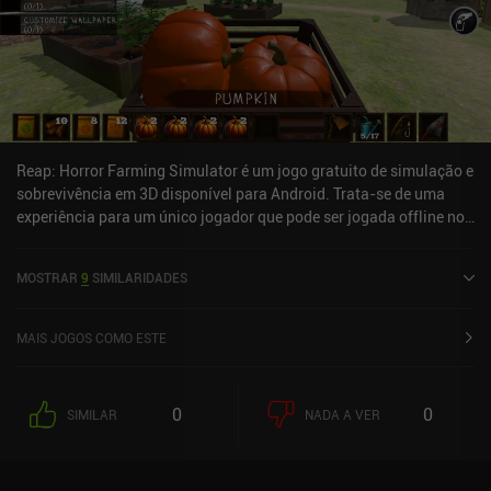
Reap: Horror Farming Simulator é um jogo gratuito de simulação e
sobrevivência em 3D disponível para Android. Trata-se de uma
experiência para um único jogador que pode ser jogada offline no
modo paisagem. O jogo recebeu 2 avaliações de usuários da
comunidade MiniReview. Reap: Horror Farming Simulator foi
MOSTRAR
9
SIMILARIDADES
lançado em maio de 2025 e tem uma avaliação atual de 3,4 de 5,0
no Google Play.
MAIS JOGOS COMO ESTE
0
0
SIMILAR
NADA A VER