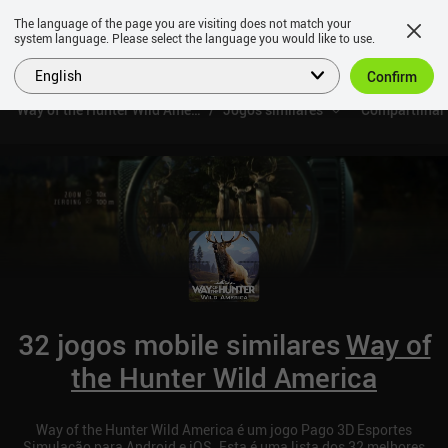
The language of the page you are visiting does not match your
system language. Please select the language you would like to use.
English
Confirm
Way of the Hunter Wild America
Jogos similares
Compartilhar
32 jogos mobile similares
Way of
the Hunter Wild America
Way of the Hunter Wild America é um jogo Pago 3D Esportes
Simulação para Android e iOS. Esta é uma lista dos 32 melhores