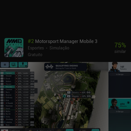
parques adicionais e uma assinatura para acessar um editor de
níveis e muito mais. tecnicamente, 8 parques podem ser
desbloqueados gratuitamente, mas usar a moeda do jogo para
desbloquear apenas um deles exigiria dezenas de horas de jogo
repetido. Muitos outros parques só podem ser comprados com
dinheiro real. A monetização é a minha verdadeira queixa com
#
2
Motorsport Manager Mobile 3
relação a esse jogo. Embora a falta de conteúdo no jogo básico
75
%
Esportes
Simulação
tenha me desanimado, vale a pena experimentar para os fãs de
similar
skate mais exigentes que estejam dispostos a gastar um pouco
Gratuito
para aproveitar ao máximo o jogo.