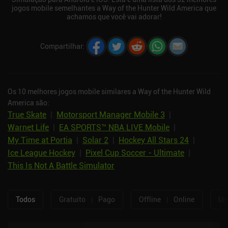
jogos mobile semelhantes a Way of the Hunter Wild America que
achamos que você vai adorar!
Compartilhar
:
Os 10 melhores jogos mobile similares a Way of the Hunter Wild
America são:
True Skate
|
Motorsport Manager Mobile 3
|
Warnet Life
|
EA SPORTS™ NBA LIVE Mobile
|
My Time at Portia
|
Solar 2
|
Hockey All Stars 24
|
Ice League Hockey
|
Pixel Cup Soccer - Ultimate
|
This Is Not A Battle Simulator
Todos
Gratuito
|
Pago
Offline
|
Online
Um