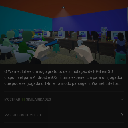
para celular, mas sem anúncios e com apenas iAPs totalmente
opcionais para algumas vantagens pagas para progredir mais
rapidamente e para desbloquear um editor de regras/mundo do
jogo, o jogo compensa seu preço oferecendo horas de jogabilidade
de alta qualidade. Dessa forma, é um jogo que vale a pena para
qualquer pessoa interessada nos aspectos estratégicos das
corridas.
O Warnet Life é um jogo gratuito de simulação de RPG em 3D
disponível para Android e iOS. É uma experiência para um jogador
que pode ser jogada off-line no modo paisagem. Warnet Life foi
lançado em fevereiro de 2022 e tem uma classificação atual de 4,5
de 5,0 no Google Play.
MOSTRAR
11
SIMILARIDADES
MAIS JOGOS COMO ESTE