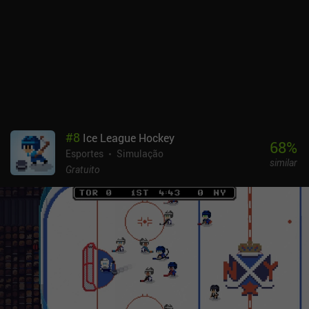
#
8
Ice League Hockey
68
%
Esportes
Simulação
similar
Gratuito