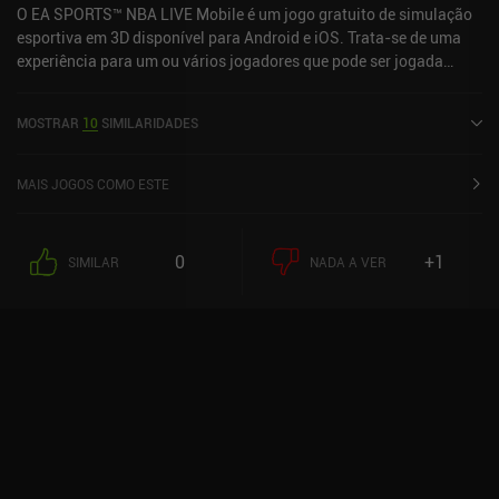
O EA SPORTS™ NBA LIVE Mobile é um jogo gratuito de simulação
esportiva em 3D disponível para Android e iOS. Trata-se de uma
experiência para um ou vários jogadores que pode ser jogada
online no modo paisagem. Recebeu 1 avaliação de usuário da
comunidade MiniReview. O EA SPORTS™ NBA LIVE Mobile foi
MOSTRAR
10
SIMILARIDADES
lançado em julho de 2016 e tem uma avaliação atual de 4,1 de 5,0
no Google Play e 4,7 de 5,0 na App Store do iOS.
MAIS JOGOS COMO ESTE
0
+1
SIMILAR
NADA A VER