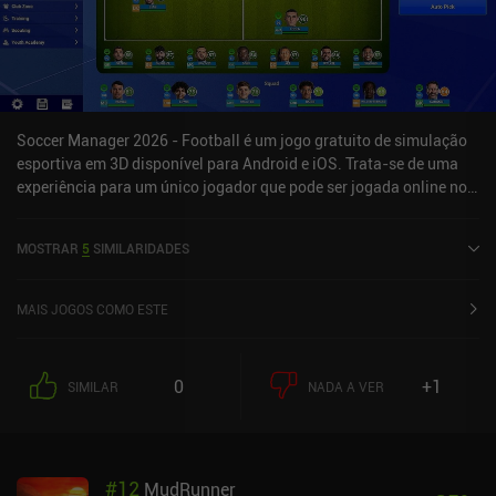
Soccer Manager 2026 - Football é um jogo gratuito de simulação
esportiva em 3D disponível para Android e iOS. Trata-se de uma
experiência para um único jogador que pode ser jogada online no
modo paisagem. Recebeu 2 avaliações de usuários da
comunidade MiniReview. O Soccer Manager 2026 - Football foi
MOSTRAR
5
SIMILARIDADES
lançado em setembro de 2024 e tem uma avaliação atual de 4,4 de
5,0 no Google Play e 4,5 de 5,0 na App Store do iOS.
MAIS JOGOS COMO ESTE
0
+1
SIMILAR
NADA A VER
#
12
MudRunner