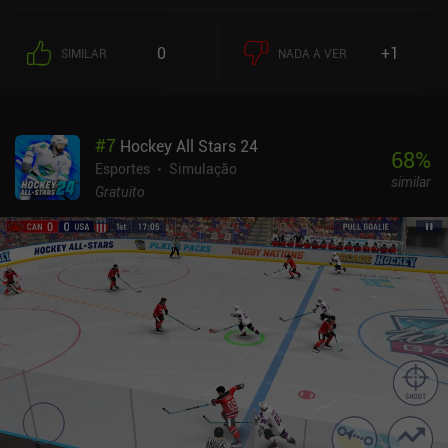
massa e faz com que formas de vida comecem a evoluir em nosso
planeta. Essas formas de vida acabam produzindo tecnologias
0
+1
SIMILAR
NADA A VER
que lhes permitem lançar naves espaciais armadas usadas para
fins ofensivos e defensivos. Quando nossa massa atinge um ponto
crítico, nos transformamos em uma estrela que pode capturar não
apenas asteroides, mas planetas inteiros.Além de crescer e
#
7
Hockey All Stars 24
transformar inutilmente nosso corpo celeste, podemos participar
68
%
de várias missões, obter conquistas difíceis e até mesmo
Esportes
Simulação
similar
participar de confrontos militares contra sistemas estelares
Gratuito
hostis. A capacidade de salvar e restaurar configurações favoritas,
ajustar parâmetros universais e jogar como um Deus no modo
sandbox cria muita variedade de jogabilidade e aumenta a
capacidade de reprodução.Solar 2 é vendido por US$ 2,99 no
Android e US$ 3,99 no iOS - ambas as versões sem anúncios ou
iAPs. No Android, há uma demonstração limitada gratuita que
permite que você experimente o jogo antes de comprar. Embora o
jogo possa não prender você por muito tempo, ele é uma boa
opção se você quiser experimentar algo extraordinário.