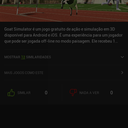
Goat Simulator é um jogo gratuito de ação e simulação em 3D
disponível para Android e iOS. É uma experiência para um jogador
que pode ser jogada off-line no modo paisagem. Ele recebeu 1
avaliação de usuário da comunidade MiniReview. Goat Simulator
foi lançado em dezembro de 2021 e tem uma classificação atual
MOSTRAR
12
SIMILARIDADES
de 4,6 de 5,0 no Google Play e 4,7 de 5,0 na iOS App Store.
MAIS JOGOS COMO ESTE
0
0
SIMILAR
NADA A VER