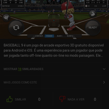
BASEBALL 9 é um jogo de arcade esportivo 3D gratuito disponível
para Android e iOS. É uma experiência para um jogador que pode
ser jogada tanto off-line quanto on-line no modo paisagem. Ele
recebeu 2 avaliações de usuários da comunidade MiniReview.
BASEBALL 9 foi lançado em maio de 2018 e tem uma classificação
MOSTRAR
10
SIMILARIDADES
atual de 4,6 de 5,0 no Google Play e 4,5 de 5,0 na iOS App Store.
MAIS JOGOS COMO ESTE
0
0
SIMILAR
NADA A VER