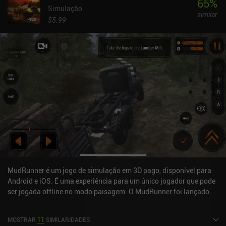
65
%
Simulação
similar
$5.99
MudRunner é um jogo de simulação em 3D pago, disponível para
Android e iOS. É uma experiência para um único jogador que pode
ser jogada offline no modo paisagem. O MudRunner foi lançado
em julho de 2020 e tem atualmente uma avaliação de 4,5 de 5,0 no
Google Play e 4,6 de 5,0 na App Store do iOS.
MOSTRAR
11
SIMILARIDADES