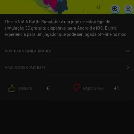
This Is Not A Battle Simulator é um jogo de estratégia de
simulação 3D gratuito disponível para Android e iOS. É uma
experiência para um jogador que pode ser jogada off-line no modo
paisagem. This Is Not A Battle Simulator foi lançado em abril de
2021 e tem uma classificação atual de 3,8 de 5,0 no Google Play e
MOSTRAR
9
SIMILARIDADES
3,4 de 5,0 na iOS App Store.
MAIS JOGOS COMO ESTE
0
+1
SIMILAR
NADA A VER