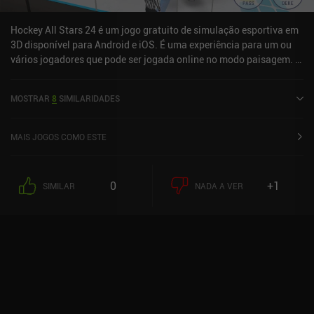
Hockey All Stars 24 é um jogo gratuito de simulação esportiva em
3D disponível para Android e iOS. É uma experiência para um ou
vários jogadores que pode ser jogada online no modo paisagem. O
Hockey All Stars 24 foi lançado em outubro de 2023 e tem uma
classificação atual de 4,5 em 5,0 no Google Play e 4,8 em 5,0 na
MOSTRAR
8
SIMILARIDADES
App Store do iOS.
MAIS JOGOS COMO ESTE
0
+1
SIMILAR
NADA A VER