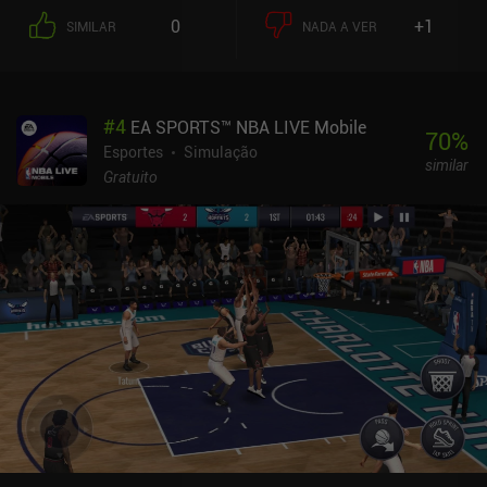
0
+1
SIMILAR
NADA A VER
#
4
EA SPORTS™ NBA LIVE Mobile
70
%
Esportes
Simulação
similar
Gratuito