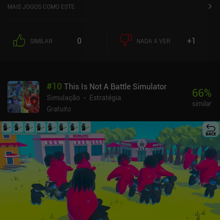
MAIS JOGOS COMO ESTE
0
+1
SIMILAR
NADA A VER
#
10
This Is Not A Battle Simulator
66
%
Simulação
Estratégia
similar
Gratuito