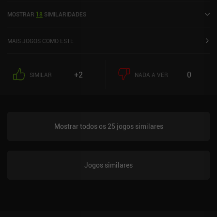
novembro de 2017 e tem uma classificação atual de 4,3 de 5,0 no
MOSTRAR
18
SIMILARIDADES
Google Play.
MAIS JOGOS COMO ESTE
+2
0
SIMILAR
NADA A VER
Mostrar todos os 25 jogos similares
Jogos similares