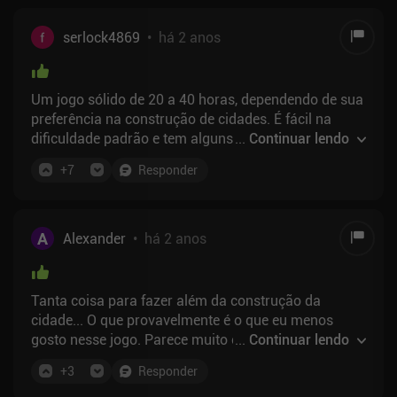
serlock4869
•
há 2 anos
Um jogo sólido de 20 a 40 horas, dependendo de sua
preferência na construção de cidades. É fácil na
dificuldade padrão e tem alguns atalhos para
...
Continuar lendo
algumas coisas. Não há outra monetização além do
+
7
Responder
preço pago antecipadamente. Embora tenha mais
mecânica do que o antecessor, ainda parece
superficial. No geral, é um jogo sólido, mas não
espere que ele chegue perto do nível do
A
Alexander
•
há 2 anos
sc3000/sc4/c:s.
Tanta coisa para fazer além da construção da
cidade... O que provavelmente é o que eu menos
gosto nesse jogo. Parece muito casual para o meu
...
Continuar lendo
gosto. Ainda assim, não há muitas alternativas
+
3
Responder
melhores, então esse jogo vai servir para "coçar a