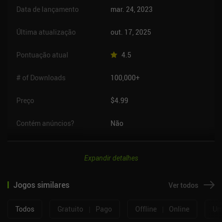
Data de lançamento
mar. 24, 2023
Última atualização
out. 17, 2025
Pontuação atual
4.5
# of Downloads
100,000+
Preço
$4.99
Contém anúncios?
Não
Expandir detalhes
Jogos similares
Ver todos
Todos
Gratuito
|
Pago
Offline
|
Online
Um