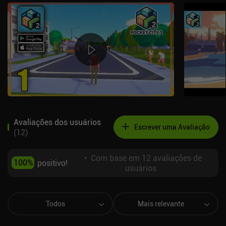
Avaliações dos usuários
Escrever uma Avaliação
(
12
)
•
Com base em 12 avaliações de
100
%
positivo!
usuários
Todos
Mais relevante