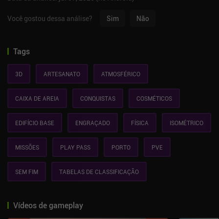
Você gostou dessa análise?
Sim
Não
Tags
3D
ARTESANATO
ATMOSFÉRICO
CAIXA DE AREIA
CONQUISTAS
COSMÉTICOS
EDIFÍCIO BASE
ENGRAÇADO
FÍSICA
ISOMÉTRICO
MISSÕES
PLAY PASS
PORTO
PVE
SEM FIM
TABELAS DE CLASSIFICAÇÃO
Vídeos de gameplay