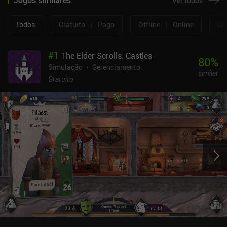
Ver todos
Todos
Gratuito
|
Pago
Offline
|
Online
Um
#
1
The Elder Scrolls: Castles
80
%
Simulação
Gerenciamento
similar
Gratuito