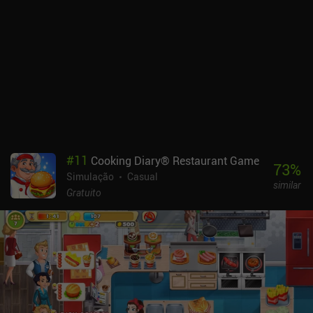
#
11
Cooking Diary® Restaurant Game
73
%
Simulação
Casual
similar
Gratuito