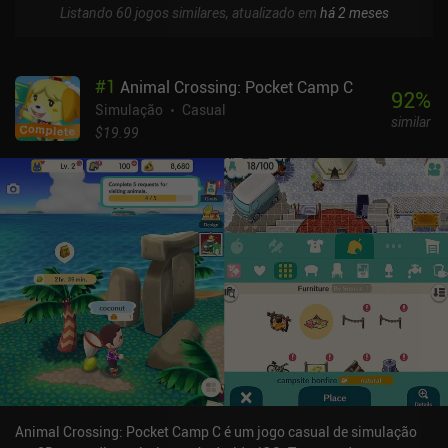
Listando 60 jogos similares, atualizado em
há 2 meses
#
1
Animal Crossing: Pocket Camp C
92
%
Simulação
Casual
similar
$19.99
Animal Crossing: Pocket Camp C é um jogo casual de simulação