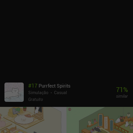
iAPs para cosméticos e para progredir mais rapidamente. Embora
os jogadores que pagam tenham uma vantagem em alguns
eventos do jogo, não há barreiras rígidas que arruínem a
experiência free-to-play.Harvest Town é uma aventura relaxante
perfeita para qualquer fã de jogos de simulação de RPG.
#
17
Purrfect Spirits
71
%
Simulação
Casual
similar
Gratuito