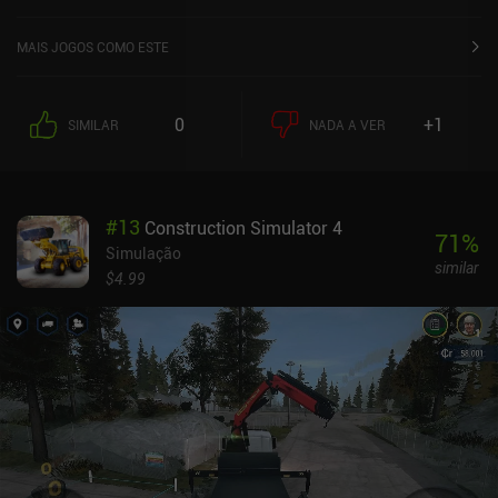
no Google Play e 4,3 de 5,0 na App Store do iOS.
MAIS JOGOS COMO ESTE
0
+1
SIMILAR
NADA A VER
#
13
Construction Simulator 4
71
%
Simulação
similar
$4.99