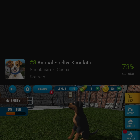
com alguns personagens bem desenhados e outros muito feios -
algo que se aplica tanto aos cidadãos quanto aos monstros. O
jogo também tem um número surpreendente de diálogos com voz,
mas nenhum dos personagens consegue concordar com a
pronúncia de "Portia". E, apesar de ter sido portado do PC e dos
consoles, não há suporte para controles, embora tenha um recurso
decente de caminho automático, o que ajuda bastante. My Time at
Portia é um jogo premium de US$ 7,99 com iAPs cosméticos e
horas de conteúdo a ser descoberto, o que é ótimo para quem
#
8
Animal Shelter Simulator
procura um simulador detalhado da vida na cidade no celular. Só
73
%
Simulação
Casual
não espere uma experiência como a de Stardew Valley ou Harvest
similar
Moon.
Gratuito