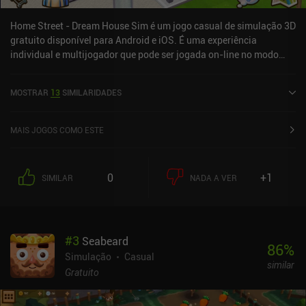
Home Street - Dream House Sim é um jogo casual de simulação 3D
gratuito disponível para Android e iOS. É uma experiência
individual e multijogador que pode ser jogada on-line no modo
paisagem. Home Street - Dream House Sim foi lançado em
outubro de 2017 e tem uma classificação atual de 4,4 de 5,0 no
MOSTRAR
13
SIMILARIDADES
Google Play e 4,6 de 5,0 na iOS App Store.
MAIS JOGOS COMO ESTE
0
+1
SIMILAR
NADA A VER
#
3
Seabeard
86
%
Simulação
Casual
similar
Gratuito