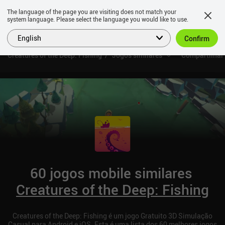
The language of the page you are visiting does not match your
system language. Please select the language you would like to use.
English
Confirm
Creatures of the Deep: Fishing
Jogos similares
Compartilhar
60 jogos mobile similares
Creatures of the Deep: Fishing
Creatures of the Deep: Fishing é um jogo Gratuito 3D Simulação
Casual para Android e iOS. Esta é uma lista dos 60 melhores jogos