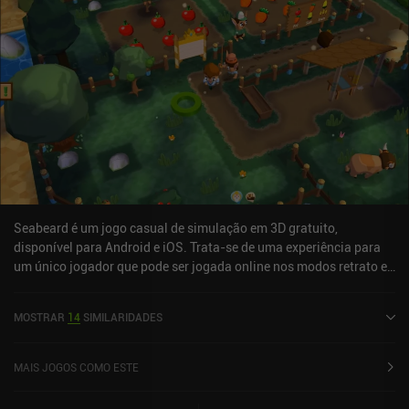
Seabeard é um jogo casual de simulação em 3D gratuito,
disponível para Android e iOS. Trata-se de uma experiência para
um único jogador que pode ser jogada online nos modos retrato e
paisagem. O jogo recebeu 3 avaliações de usuários da
comunidade MiniReview. O Seabeard foi lançado em maio de 2015
MOSTRAR
14
SIMILARIDADES
e tem uma avaliação atual de 4,5 de 5,0 no Google Play e 4,7 de 5,0
na App Store do iOS.
MAIS JOGOS COMO ESTE