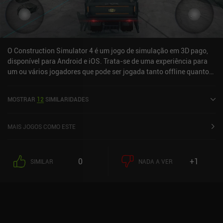
O Construction Simulator 4 é um jogo de simulação em 3D pago,
disponível para Android e iOS. Trata-se de uma experiência para
um ou vários jogadores que pode ser jogada tanto offline quanto
online no modo paisagem. Recebeu 1 avaliação de usuário da
comunidade MiniReview. O Construction Simulator 4 foi lançado
MOSTRAR
12
SIMILARIDADES
em maio de 2024 e tem uma avaliação atual de 2,7 de 5,0 no
Google Play e 3,6 de 5,0 na App Store do iOS.
MAIS JOGOS COMO ESTE
0
+1
SIMILAR
NADA A VER