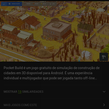
anúncios forçados ocasionais e anúncios incentivados que nos
permitem acelerar o tempo de construção. No entanto, se for
possível conviver com os controles medíocres e os anúncios, o
jogo ainda pode oferecer muitas horas de jogabilidade divertida
para fãs de simulação casual e estratégia leve.
Pocket Build é um jogo gratuito de simulação de construção de
cidades em 3D disponível para Android. É uma experiência
individual e multijogador que pode ser jogada tanto off-line
quanto on-line no modo paisagem. O Pocket Build foi lançado em
novembro de 2017 e tem uma classificação atual de 4,3 de 5,0 no
MOSTRAR
13
SIMILARIDADES
Google Play.
MAIS JOGOS COMO ESTE