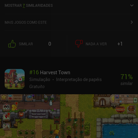
Smash: Sandbox Simulator foi lançado em julho de 2019 e tem
MOSTRAR
7
SIMILARIDADES
uma classificação atual de 4,7 de 5,0 no Google Play e 4,8 de 5,0 na
iOS App Store.
MAIS JOGOS COMO ESTE
0
+1
SIMILAR
NADA A VER
#
16
Harvest Town
71
%
Simulação
Interpretação de papéis
similar
Gratuito