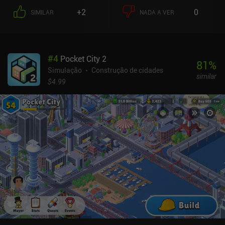
+2
0
SIMILAR
NADA A VER
#
4
Pocket City 2
81
%
Simulação
Construção de cidades
similar
$4.99