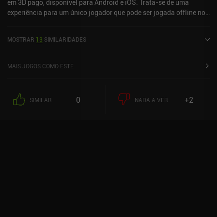
em 3D pago, disponível para Android e iOS. Trata-se de uma
experiência para um único jogador que pode ser jogada offline no
modo retrato. O jogo recebeu 3 avaliações de usuários da
comunidade MiniReview. Animal Crossing: Pocket Camp C foi
MOSTRAR
13
SIMILARIDADES
lançado em novembro de 2024 e tem uma avaliação atual de 4,4
de 5,0 no Google Play e 4,8 de 5,0 na App Store do iOS.
MAIS JOGOS COMO ESTE
0
+2
SIMILAR
NADA A VER