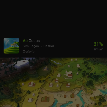
livremente pela cidade a pé ou de veículo para explorar os vários
bairros e conhecer pessoas, ou entrar em lojas para comprar
alimentos, roupas e móveis para o nosso apartamento. De forma
quase inspirada no GTA, há também minijogos e desafios como
corridas de rua, entregas, perseguição ao crime ou combate a
incêndios. O jogo realmente tem muito a oferecer. E o melhor de
tudo é que podemos colaborar em uma cidade por meio do modo
multijogador em tempo real. Serão necessárias muitas horas para
#
5
Godus
ficar entediado com o Pocket City 2, e acho que essa é a melhor
81
%
Simulação
Casual
qualidade que um construtor de cidades pode ter. O Pocket City 2 é
similar
um jogo premium de US$ 4,99, sem anúncios ou iAPs.
Gratuito