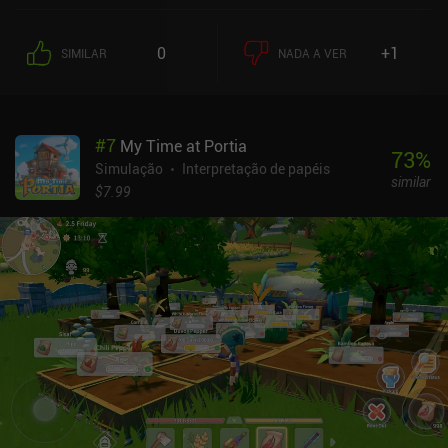
0
+1
SIMILAR
NADA A VER
#
7
My Time at Portia
73
%
Simulação
Interpretação de papéis
similar
$7.99