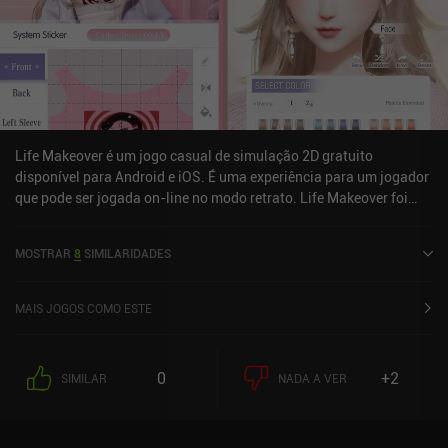
Life Makeover é um jogo casual de simulação 2D gratuito
disponível para Android e iOS. É uma experiência para um jogador
que pode ser jogada on-line no modo retrato. Life Makeover foi
lançado em março de 2022 e tem uma classificação atual de 4 de
5,0 no Google Play e 4,5 de 5,0 na iOS App Store.
MOSTRAR
8
SIMILARIDADES
MAIS JOGOS COMO ESTE
0
+2
SIMILAR
NADA A VER