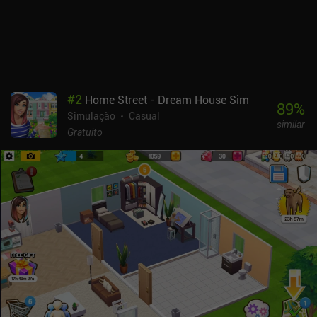
#
2
Home Street - Dream House Sim
89
%
Simulação
Casual
similar
Gratuito