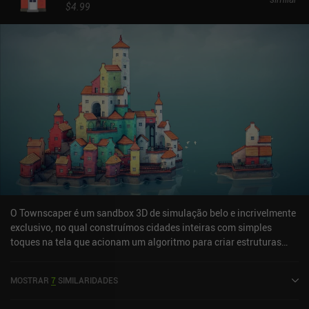
$4.99
O Townscaper é um sandbox 3D de simulação belo e incrivelmente
exclusivo, no qual construímos cidades inteiras com simples
toques na tela que acionam um algoritmo para criar estruturas
exclusivas.Começamos com um oceano completamente vazio.
Tocar em qualquer lugar gera uma estrada 1x1, na qual podemos
MOSTRAR
7
SIMILARIDADES
tocar novamente para criar uma casa. À medida que continuamos
tocando em estruturas existentes ou espaços vazios, a casa e os