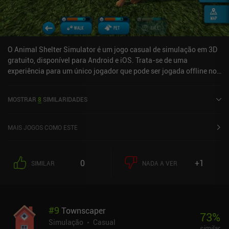
O Animal Shelter Simulator é um jogo casual de simulação em 3D
gratuito, disponível para Android e iOS. Trata-se de uma
experiência para um único jogador que pode ser jogada offline no
modo paisagem. O Animal Shelter Simulator foi lançado em maio
de 2022 e tem uma avaliação atual de 4,1 de 5,0 no Google Play e
MOSTRAR
8
SIMILARIDADES
4,7 de 5,0 na App Store do iOS.
MAIS JOGOS COMO ESTE
0
+1
SIMILAR
NADA A VER
#
9
Townscaper
73
%
Simulação
Casual
similar