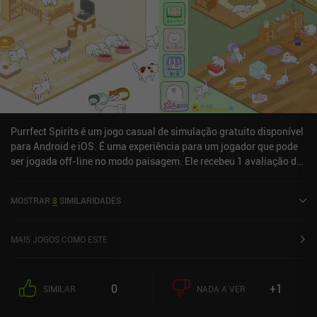
Purrfect Spirits é um jogo casual de simulação gratuito disponível
para Android e iOS. É uma experiência para um jogador que pode
ser jogada off-line no modo paisagem. Ele recebeu 1 avaliação de
usuário da comunidade MiniReview. Purrfect Spirits foi lançado
em setembro de 2017 e tem uma classificação atual de 4,7 de 5,0
MOSTRAR
8
SIMILARIDADES
no Google Play e 4,8 de 5,0 na iOS App Store.
MAIS JOGOS COMO ESTE
0
+1
SIMILAR
NADA A VER