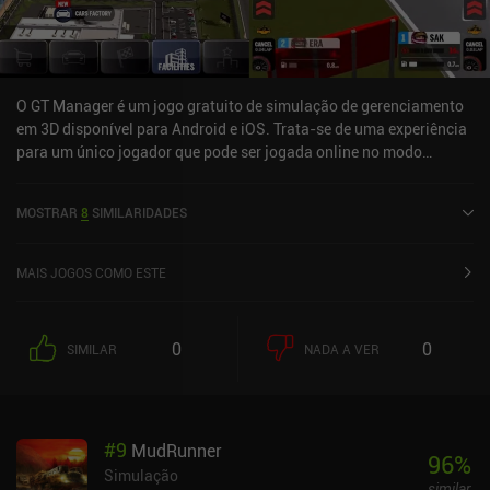
O GT Manager é um jogo gratuito de simulação de gerenciamento
em 3D disponível para Android e iOS. Trata-se de uma experiência
para um único jogador que pode ser jogada online no modo
retrato. Recebeu 1 avaliação de usuário da comunidade
MiniReview. O GT Manager foi lançado em março de 2021 e tem
MOSTRAR
8
SIMILARIDADES
uma avaliação atual de 4,3 de 5,0 no Google Play e 4,6 de 5,0 na
App Store do iOS.
MAIS JOGOS COMO ESTE
0
0
SIMILAR
NADA A VER
#
9
MudRunner
96
%
Simulação
similar