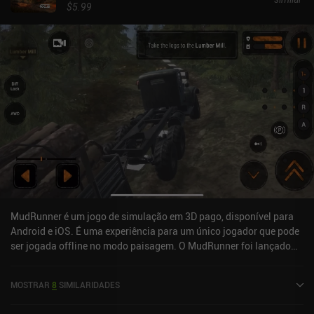
$5.99
MudRunner é um jogo de simulação em 3D pago, disponível para
Android e iOS. É uma experiência para um único jogador que pode
ser jogada offline no modo paisagem. O MudRunner foi lançado
em julho de 2020 e tem atualmente uma avaliação de 4,5 de 5,0 no
Google Play e 4,6 de 5,0 na App Store do iOS.
MOSTRAR
8
SIMILARIDADES