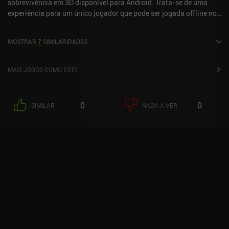
sobrevivência em 3D disponível para Android. Trata-se de uma
experiência para um único jogador que pode ser jogada offline no
modo paisagem. O jogo recebeu 2 avaliações de usuários da
comunidade MiniReview. Reap: Horror Farming Simulator foi
MOSTRAR
7
SIMILARIDADES
lançado em maio de 2025 e tem uma avaliação atual de 3,4 de 5,0
no Google Play.
MAIS JOGOS COMO ESTE
0
0
SIMILAR
NADA A VER