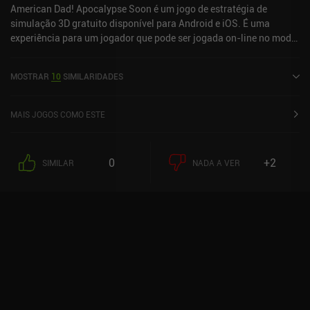
Moon.
American Dad! Apocalypse Soon é um jogo de estratégia de
simulação 3D gratuito disponível para Android e iOS. É uma
experiência para um jogador que pode ser jogada on-line no modo
paisagem. American Dad! Apocalypse Soon foi lançado em
outubro de 2019 e tem uma classificação atual de 4,4 de 5,0 no
MOSTRAR
10
SIMILARIDADES
Google Play e 4,7 de 5,0 na iOS App Store.
MAIS JOGOS COMO ESTE
0
+2
SIMILAR
NADA A VER