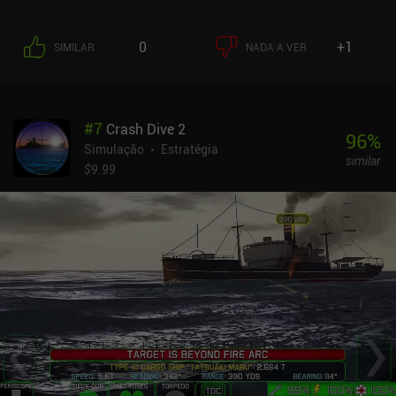
0
+1
SIMILAR
NADA A VER
#
7
Crash Dive 2
96
%
Simulação
Estratégia
similar
$9.99