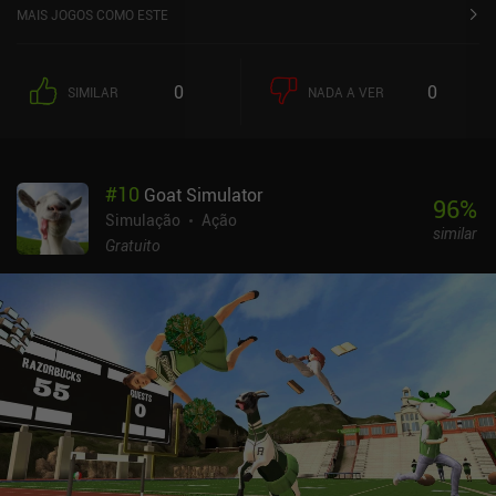
MAIS JOGOS COMO ESTE
0
0
SIMILAR
NADA A VER
#
10
Goat Simulator
96
%
Simulação
Ação
similar
Gratuito