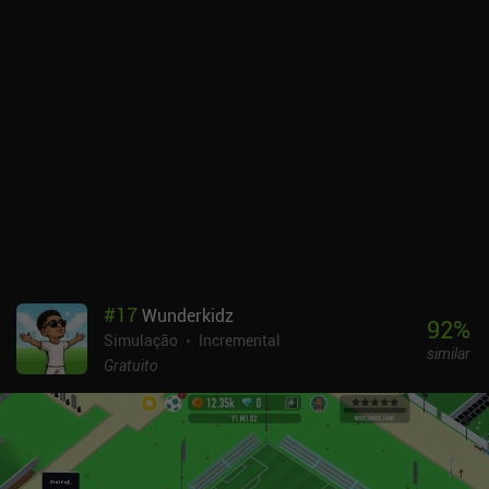
para o funcionamento de nossas instalações, mas nos permite
aumentar sua eficácia.Infelizmente, as taxas de produção são
muito diferentes, com algumas receitas exigindo 10 de um recurso
e 1 de outro. Isso torna a criação de layouts de fábrica eficientes
incompreensivelmente complexa. Além disso, tudo custa muito
caro e leva muito tempo para ser construído. Embora tenhamos
recursos ilimitados, os extratores não conseguem fornecê-los com
rapidez suficiente e não há uma maneira eficaz de transportá-los
de lugares distantes. Esperamos que isso seja ajustado com o
tempo.Como ponto positivo, o wiki do jogo contém muitos layouts
de fábrica úteis que podem ser importados e usados como
plantas. Da mesma forma, podemos criar nossos próprios projetos
a partir de peças de nossa fábrica e compartilhá-los com o
#
17
Wunderkidz
mundo.O Builderment é monetizado por meio de iAPs para
92
%
Simulação
Incremental
moedas e gemas. A última é usada para vários itens premium
similar
apenas cosméticos que não afetam a jogabilidade. Mas se você
Gratuito
gosta desse simulador de fábrica de alta qualidade, recomendo
comprar o "Advanced World Settings", que permite ajustar seus
mundos. O jogo pode facilmente proporcionar centenas de horas
de jogabilidade divertida.