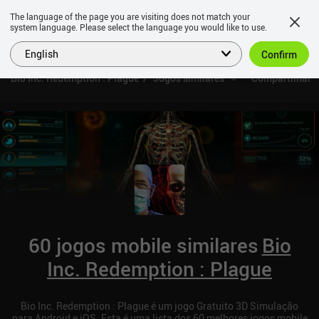
The language of the page you are visiting does not match your
system language. Please select the language you would like to use.
English
Confirm
Bio Inc. Redemption : Plague
Jogos similares
Compartilhar
60 jogos mobile similares
Bio
Inc. Redemption : Plague
Bio Inc. Redemption : Plague é um jogo Gratuito 3D Simulação
para Android e iOS. Esta é uma lista dos 60 melhores jogos mobile