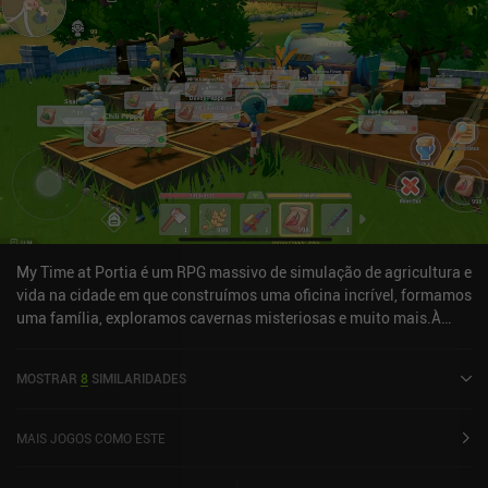
My Time at Portia é um RPG massivo de simulação de agricultura e
vida na cidade em que construímos uma oficina incrível, formamos
uma família, exploramos cavernas misteriosas e muito mais.À
primeira vista, é fácil confundir esse jogo com um clone de Harvest
Moon. Mas, embora comecemos cortando árvores, quebrando
MOSTRAR
8
SIMILARIDADES
pedras e criando ferramentas básicas, este não é um simulador de
agricultura comum. Na verdade, o jogo se concentra mais na
criação de equipamentos e decorações do que em plantar mil
MAIS JOGOS COMO ESTE
plantações e regá-las diariamente para ganhar dinheiro. Isso nos
dá tempo para explorar mais livremente o mundo 3D, que inclui