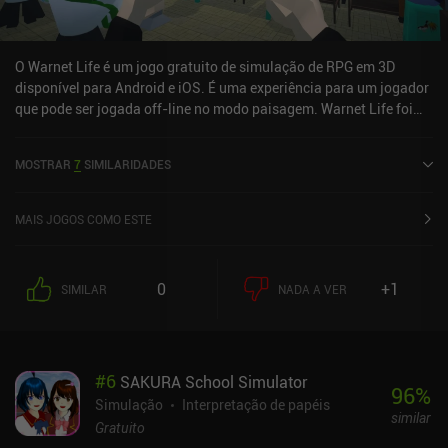
O Warnet Life é um jogo gratuito de simulação de RPG em 3D
disponível para Android e iOS. É uma experiência para um jogador
que pode ser jogada off-line no modo paisagem. Warnet Life foi
lançado em fevereiro de 2022 e tem uma classificação atual de 4,5
de 5,0 no Google Play.
MOSTRAR
7
SIMILARIDADES
MAIS JOGOS COMO ESTE
0
+1
SIMILAR
NADA A VER
#
6
SAKURA School Simulator
96
%
Simulação
Interpretação de papéis
similar
Gratuito