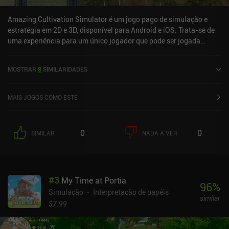
Amazing Cultivation Simulator é um jogo pago de simulação e
estratégia em 2D e 3D, disponível para Android e iOS. Trata-se de
uma experiência para um único jogador que pode ser jogada
offline no modo paisagem. O jogo recebeu 1 avaliação de um
usuário da comunidade MiniReview. O Amazing Cultivation
MOSTRAR
8
SIMILARIDADES
Simulator foi lançado em maio de 2025 e tem uma avaliação atual
de 4,2 em 5,0 no Google Play e 4,4 em 5,0 na App Store do iOS.
MAIS JOGOS COMO ESTE
0
0
SIMILAR
NADA A VER
#
3
My Time at Portia
96
%
Simulação
Interpretação de papéis
similar
$7.99