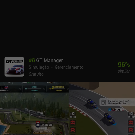
enquanto se navega em busca de alvos e batalhas cheias de
adrenalina e manobras evasivas que nos manterão na ponta dos
nossos assentos. Como uma patrulha de combate pode durar
facilmente de uma a uma hora e meia, dependendo das táticas
utilizadas, o jogo é mais adequado para jogadores de guerra que
gostam de ação prolongada com muita profundidade estratégica.
Na minha opinião, o Crash Dive 2 é o melhor jogo de submarinos
disponível atualmente no celular. O Crash Dive 2 é um jogo
premium de US$ 9,99 sem anúncios e com dois DLCs opcionais: a
#
8
GT Manager
Expansão das Ilhas Aleutas por US$ 6,49 e a Expansão das Índias
96
%
Simulação
Gerenciamento
Orientais por US$ 6,99.
similar
Gratuito