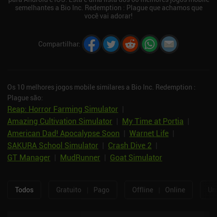
semelhantes a Bio Inc. Redemption : Plague que achamos que
você vai adorar!
Compartilhar
:
Os 10 melhores jogos mobile similares a Bio Inc. Redemption :
Plague são:
Reap: Horror Farming Simulator
|
Amazing Cultivation Simulator
|
My Time at Portia
|
American Dad! Apocalypse Soon
|
Warnet Life
|
SAKURA School Simulator
|
Crash Dive 2
|
GT Manager
|
MudRunner
|
Goat Simulator
Todos
Gratuito
|
Pago
Offline
|
Online
Um