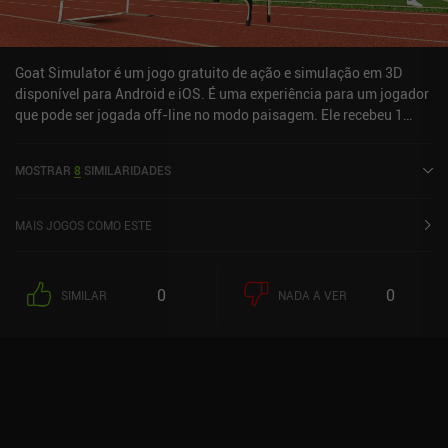
Goat Simulator é um jogo gratuito de ação e simulação em 3D
disponível para Android e iOS. É uma experiência para um jogador
que pode ser jogada off-line no modo paisagem. Ele recebeu 1
avaliação de usuário da comunidade MiniReview. Goat Simulator
foi lançado em dezembro de 2021 e tem uma classificação atual
MOSTRAR
8
SIMILARIDADES
de 4,6 de 5,0 no Google Play e 4,7 de 5,0 na iOS App Store.
MAIS JOGOS COMO ESTE
0
0
SIMILAR
NADA A VER