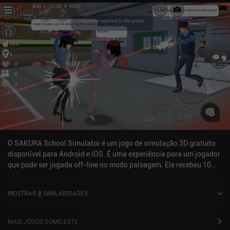
O SAKURA School Simulator é um jogo de simulação 3D gratuito
disponível para Android e iOS. É uma experiência para um jogador
que pode ser jogada off-line no modo paisagem. Ele recebeu 10
avaliações de usuários da comunidade MiniReview. O SAKURA
School Simulator foi lançado em outubro de 2018 e tem uma
MOSTRAR
8
SIMILARIDADES
classificação atual de 4,4 de 5,0 no Google Play e 4,3 de 5,0 na iOS
App Store.
MAIS JOGOS COMO ESTE