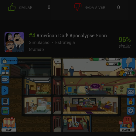
coisas como lutar contra criaturas estranhas, minerar cavernas
0
0
SIMILAR
NADA A VER
abandonadas e aperfeiçoar desafios de plataforma para encontrar
tesouros secretos na cidade. Pessoalmente, achei a mecânica de
mineração particularmente divertida, pois ela nos permite criar
nossos próprios túneis extensos em um espaço 3D enquanto
#
4
American Dad! Apocalypse Soon
procuramos artefatos e salas secretas.No entanto, My Time at
96
%
Portia não foi de todo bom. Especialmente no início do jogo,
Simulação
Estratégia
similar
parece que não há nada para fazer, pois a progressão está
Gratuito
vinculada apenas à conclusão do livro de criação, e a criação leva
muito tempo. O estilo artístico é consistentemente inconsistente,
com alguns personagens bem desenhados e outros muito feios -
algo que se aplica tanto aos cidadãos quanto aos monstros. O
jogo também tem um número surpreendente de diálogos com voz,
mas nenhum dos personagens consegue concordar com a
pronúncia de "Portia". E, apesar de ter sido portado do PC e dos
consoles, não há suporte para controles, embora tenha um recurso
decente de caminho automático, o que ajuda bastante. My Time at
Portia é um jogo premium de US$ 7,99 com iAPs cosméticos e
horas de conteúdo a ser descoberto, o que é ótimo para quem
procura um simulador detalhado da vida na cidade no celular. Só
não espere uma experiência como a de Stardew Valley ou Harvest