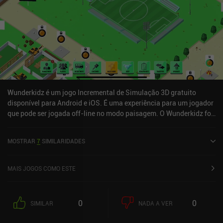
Wunderkidz é um jogo Incremental de Simulação 3D gratuito
disponível para Android e iOS. É uma experiência para um jogador
que pode ser jogada off-line no modo paisagem. O Wunderkidz foi
lançado em janeiro de 2021 e tem uma classificação atual de 3,5
de 5,0 na iOS App Store.
MOSTRAR
7
SIMILARIDADES
MAIS JOGOS COMO ESTE
0
0
SIMILAR
NADA A VER