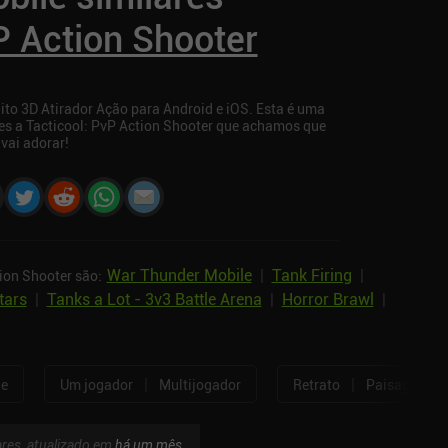
P Action Shooter
ito 3D Atirador Ação para Android e iOS. Esta é uma
es a Tacticool: PvP Action Shooter que achamos que
vai adorar!
War Thunder Mobile
|
Tank Firing
|
ion Shooter são:
tars
|
Tanks a Lot - 3v3 Battle Arena
|
Horror Brawl
|
|
|
ne
Um jogador
Multijogador
Retrato
Paisagem
ares, atualizado em
há um mês