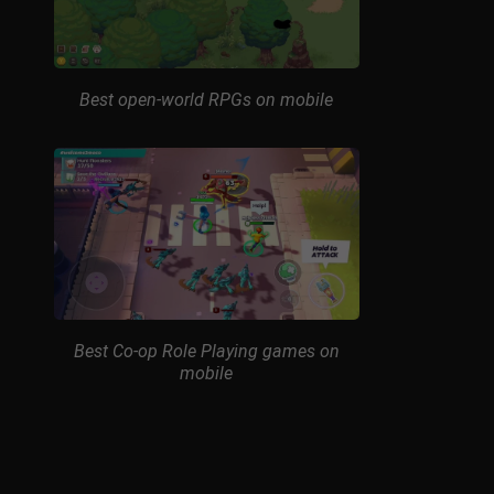
Best open-world RPGs on mobile
Best Co-op Role Playing games on
mobile