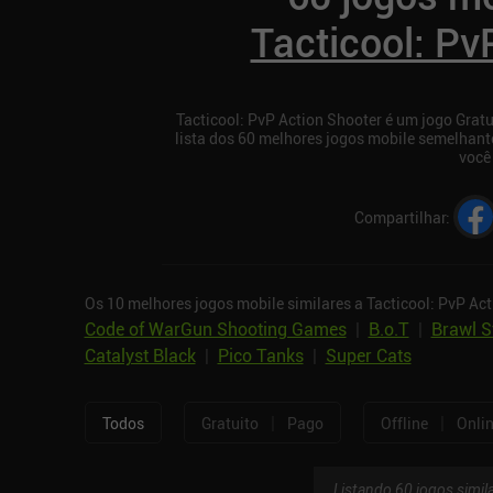
Tacticool: Pv
Tacticool: PvP Action Shooter é um jogo Gratu
lista dos 60 melhores jogos mobile semelhant
você 
Compartilhar
:
Os 10 melhores jogos mobile similares a Tacticool: PvP Act
Code of WarGun Shooting Games
|
B.o.T
|
Brawl S
Catalyst Black
|
Pico Tanks
|
Super Cats
|
|
Todos
Gratuito
Pago
Offline
Onli
Listando 60 jogos simil