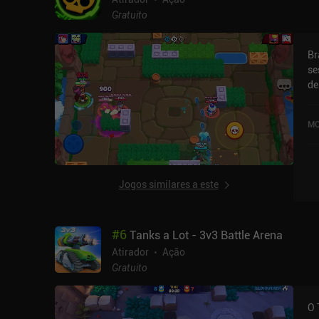
ta
Gratuito
ní
po
Br
se
de
de
co
MO
segundos. A jo
ex
de
ba
Jogos similares a este
removi
au
af
#
6
Tanks a Lot - 3v3 Battle Arena
os
ní
Atirador
Ação
no
Gratuito
O 