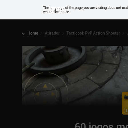
Android
The language of the page you are visiting does not ma
would like to use.
iOS
Home
Atirador
Tacticool: PvP Action Shooter
60 jogos mo