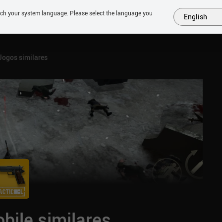
tch your system language. Please select the language you
English
MAIS
EM BREVE
JOGOS
SIMILARES
COLEÇÕES
TOP
Jogos similares
bile similares