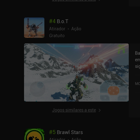
#
4
B.o.T
Atirador
Ação
Gratuito
Ba
em
si
an
jo
MO
ce
um
pa
Ap
Jogos similares a este
Me
es
mo
#
5
Brawl Stars
co
qu
Atirador
Ação