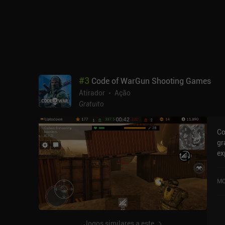
#
3
Code of WarGun Shooting Games
Atirador
Ação
Gratuito
Co
gr
ex
pa
Mi
MO
fe
Go
Jogos similares a este