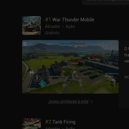
#
1
War Thunder Mobile
Atirador
Ação
Gratuito
O 
tr
versã
se
al
MO
ex
ca
eli
al
Jogos similares a este
de
po
in
#
2
Tank Firing
ma
eq
Atirador
Ação