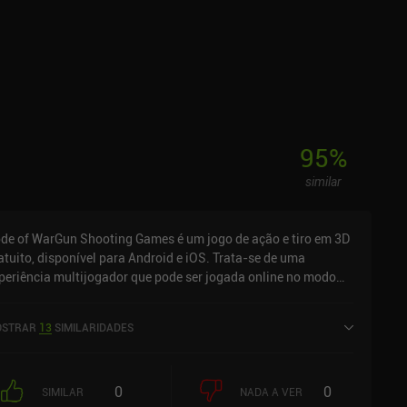
95
%
similar
de of WarGun Shooting Games é um jogo de ação e tiro em 3D
atuito, disponível para Android e iOS. Trata-se de uma
periência multijogador que pode ser jogada online no modo
isagem. Recebeu 1 avaliação de usuário da comunidade
niReview. Code of WarGun Shooting Games foi lançado em
STRAR
13
SIMILARIDADES
vereiro de 2018 e tem uma classificação atual de 4,4 de 5,0 no
ogle Play e 4,3 de 5,0 na App Store do iOS.
0
0
SIMILAR
NADA A VER