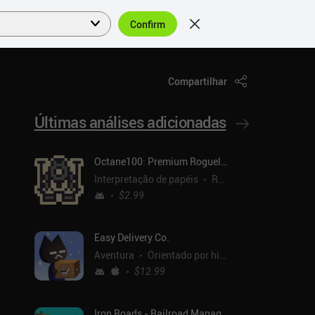
Confirm
Entrar
PT
Compartilhar
Últimas análises adicionadas
Octane100: Premium Roguelike
Interpretação de papéis
Roguelike
$2.99
Easy Delivery Co.
Aventura
Orientado por histórias
$12.99
Iron Roads - Railroad Manager