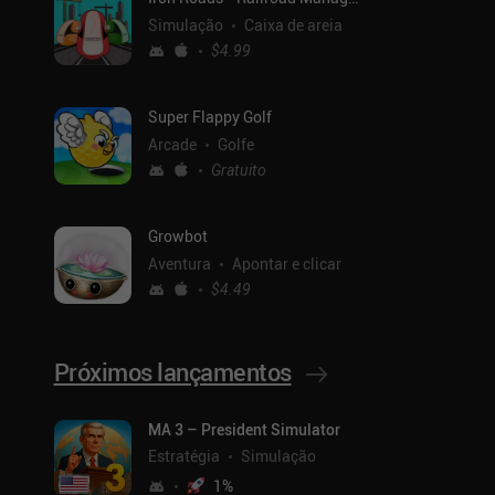
Simulação
Caixa de areia
$4.99
Super Flappy Golf
Arcade
Golfe
Gratuito
Growbot
Aventura
Apontar e clicar
$4.49
Próximos lançamentos
MA 3 – President Simulator
Estratégia
Simulação
1
%