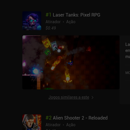
#
1
Laser Tanks: Pixel RPG
Atirador
Ação
$0.49
La
em
ma
melhores. Noss
ch
MO
no
as
fo
enco
Jogos similares a este
um
en
te
#
2
Alien Shooter 2 - Reloaded
si
mu
Atirador
Ação
ign