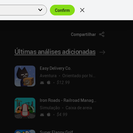
Confirm
Entrar
PT
Compartilhar
Últimas análises adicionadas
Easy Delivery Co.
Aventura
Orientado por histórias
$12.99
Iron Roads - Railroad Manager
Simulação
Caixa de areia
$4.99
Super Flappy Golf