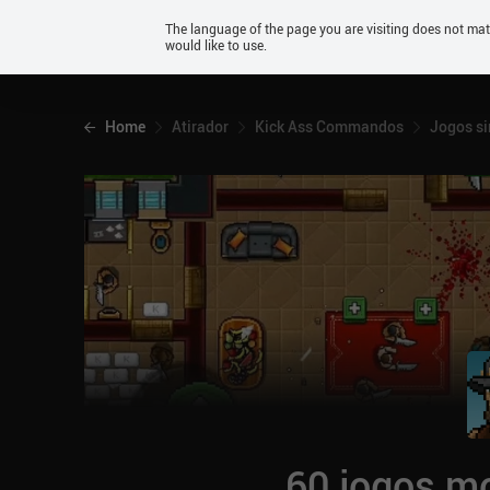
Android
The language of the page you are visiting does not ma
would like to use.
iOS
Home
Atirador
Kick Ass Commandos
Jogos si
60 jogos mo