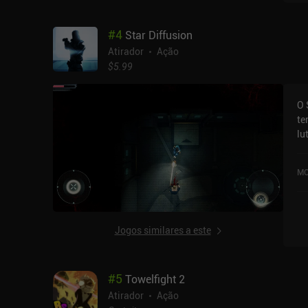
aç
de
#
4
Star Diffusion
co
qu
Atirador
Ação
si
$5.99
ex
es
O 
sa
te
gr
lu
co
ta
ca
da
in
MO
re
Em
mo
se
- 
pe
co
di
Jogos similares a este
bu
co
em
ti
em
ve
#
5
Towelfight 2
pr
iA
lo
jo
Atirador
Ação
ci