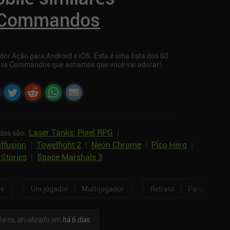
 Commandos
r Ação para Android e iOS. Esta é uma lista dos 60
 Ass Commandos que achamos que você vai adorar!
Laser Tanks: Pixel RPG
|
dos são:
iffusion
|
Towelfight 2
|
Neon Chrome
|
Pico Hero
|
 Stories
|
Space Marshals 3
|
|
ne
Um jogador
Multijogador
Retrato
Paisagem
lares, atualizado em
há 6 dias