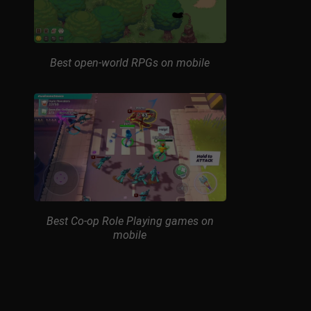
Best open-world RPGs on mobile
Best Co-op Role Playing games on
mobile