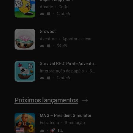
Arcade
Golfe
Gratuito
Growbot
Aventura
Apontar e clicar
$4.49
Survival RPG: Pirate Adventure
Interpretação de papéis
Sobrevivência
Gratuito
Próximos lançamentos
MA 3 – President Simulator
Estratégia
Simulação
1
%