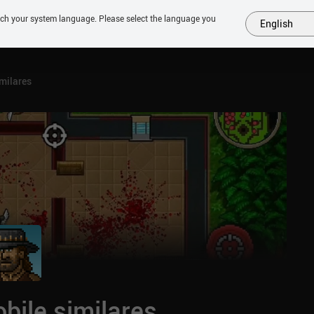
tch your system language. Please select the language you
English
MAIS
EM BREVE
JOGOS
SIMILARES
COLEÇÕES
TOP
milares
bile similares