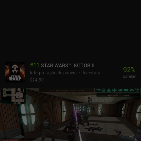
Depois de sacar a arma e mirar em um alvo, podemos deslizar a
parte direita da tela para executar um dos três ataques direcionais
ou usar o d-pad de movimento para executar manobras curtas de
corrida, esquiva e rolagem.Se cronometrados corretamente, os
ataques e as esquivas podem ser encadeados para formar
combos, transformando cada batalha em uma sequência
perfeitamente coreografada de golpes e evasões. Armas diferentes
que se comportam de forma diferente tornam esse processo ainda
mais envolvente, enquanto as habilidades de arco e flecha e vários
feitiços adicionam um elemento de combate à distância.Paign
#
11
STAR WARS™: KOTOR II
RPG é um jogo premium de US$ 2,99 com skins puramente
92
%
Interpretação de papéis
Aventura
cosméticos que aqueles que desejam apoiar o desenvolvedor
similar
independente solo podem comprar por meio de iAPs. Apesar do
$14.99
estilo de arte low-poly simplista, recomendo o jogo para qualquer
fã de RPGs em 3D.