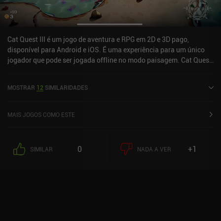
Cat Quest III é um jogo de aventura e RPG em 2D e 3D pago,
disponível para Android e iOS. É uma experiência para um único
jogador que pode ser jogada offline no modo paisagem. Cat Quest
III foi lançado em março de 2026 e tem uma avaliação atual de 4,5
de 5,0 no Google Play e 4,5 de 5,0 na App Store do iOS.
MOSTRAR
12
SIMILARIDADES
MAIS JOGOS COMO ESTE
0
+1
SIMILAR
NADA A VER