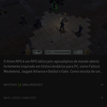
O Atom RPG é um RPG tático pós-apocalíptico de mundo aberto
fortemente inspirado em títulos lendários para PC, como Fallout,
Wasteland, Jagged Alliance e Baldur's Gate. Como recruta de uma
organização militar secreta que opera nas ruínas radioativas da
antiga URSS, estamos em uma missão para investigar o
MOSTRAR
15
SIMILARIDADES
esquadrão desaparecido de nossos companheiros. Precisamos
nos familiarizar com a vida local, estabelecer conexões sociais
úteis, fazer recados e concluir missões. À medida que
MAIS JOGOS COMO ESTE
progredirmos, também coletaremos, criaremos ou compraremos
armas e equipamentos poderosos, recrutaremos seguidores e