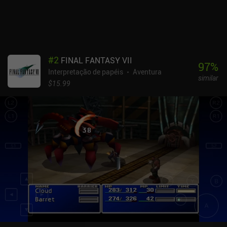
escolheu um caminho de desenvolvimento diferente. Mas esse é
mais um motivo para jogar o jogo novamente. Também gostei do
novo e aprimorado esquema de controle, incluindo suporte a
controles externos. Trudograd é um jogo premium que custa US$
10,99 no Android e US$ 9,99 no iOS, incluindo alguns DLCs
#
2
FINAL FANTASY VII
opcionais. É um dos melhores RPGs táticos disponíveis no celular
97
%
Interpretação de papéis
Aventura
e, assim como seu antecessor, é um jogo obrigatório para qualquer
similar
fã do gênero.
$15.99