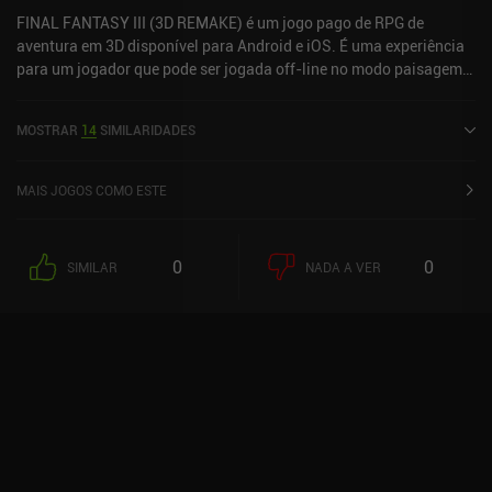
obrigatório para quem gosta de RPGs pós-apocalípticos hardcore.
FINAL FANTASY III (3D REMAKE) é um jogo pago de RPG de
aventura em 3D disponível para Android e iOS. É uma experiência
para um jogador que pode ser jogada off-line no modo paisagem.
Ele recebeu 1 avaliação de usuário da comunidade MiniReview.
FINAL FANTASY III (3D REMAKE) foi lançado em junho de 2012 e
MOSTRAR
14
SIMILARIDADES
tem uma classificação atual de 4,2 de 5,0 no Google Play e 4,1 de
5,0 na iOS App Store.
MAIS JOGOS COMO ESTE
0
0
SIMILAR
NADA A VER