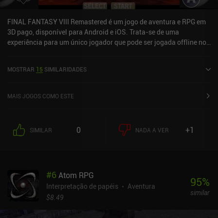
FINAL FANTASY VIII Remastered é um jogo de aventura e RPG em
3D pago, disponível para Android e iOS. Trata-se de uma
experiência para um único jogador que pode ser jogada offline no
modo paisagem. Recebeu 1 avaliação de um usuário da
comunidade MiniReview. FINAL FANTASY VIII Remastered foi
MOSTRAR
15
SIMILARIDADES
lançado em março de 2021 e tem uma avaliação atual de 4,2 de 5,0
no Google Play e 3,6 de 5,0 na App Store do iOS.
MAIS JOGOS COMO ESTE
0
+1
SIMILAR
NADA A VER
#
6
Atom RPG
95
%
Interpretação de papéis
Aventura
similar
$8.49