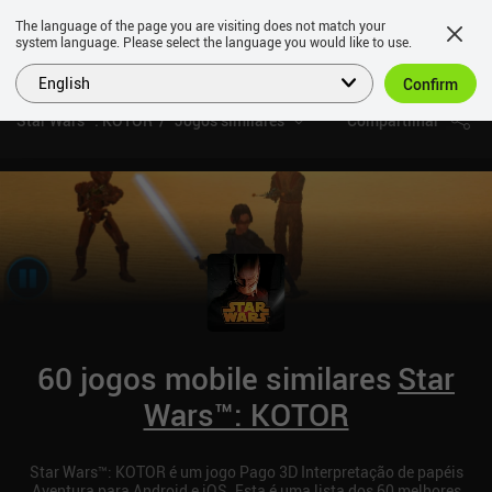
The language of the page you are visiting does not match your
system language. Please select the language you would like to use.
English
Confirm
Star Wars™: KOTOR
Jogos similares
Compartilhar
60 jogos mobile similares
Star
Wars™: KOTOR
Star Wars™: KOTOR é um jogo Pago 3D Interpretação de papéis
Aventura para Android e iOS. Esta é uma lista dos 60 melhores