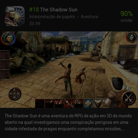
um caminho predefinido, apesar de haver algumas opções não
#
18
The Shadow Sun
lineares. Devido aos gráficos arrojados e à falta de detalhes, a
90
%
idade do jogo já está começando a aparecer. Além disso, o mundo
Interpretação de papéis
Aventura
similar
aberto simplesmente não é grande o suficiente para conter todos
$0.99
os eventos que ocorrem no jogo, o que significa que grande parte
da ação acaba acontecendo em masmorras subterrâneas que
rapidamente se tornam repetitivas. A implementação do sistema
de alquimia também é um tanto questionável. Ele é apresentado
como algo importante no jogo, mas basicamente se resume a
coletar repetidamente as mesmas plantas para preparar poções de
cura que são muito mais fáceis de comprar dos NPCs. O Naroth é
totalmente gratuito, sem anúncios ou iAP. Não é o melhor RPG 3D
já criado, mas, apesar de seus pontos negativos, a jogabilidade é
decentemente cativante e vale a pena conferir o jogo se você gosta
de RPGs em primeira pessoa.
The Shadow Sun é uma aventura de RPG de ação em 3D de mundo
aberto na qual investigamos uma conspiração perigosa em uma
cidade infestada de pragas enquanto completamos missões,
lutamos contra inimigos, subimos de nível e tentamos nos manter