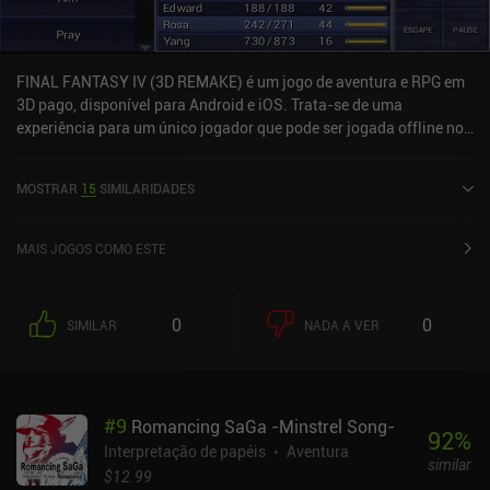
FINAL FANTASY IV (3D REMAKE) é um jogo de aventura e RPG em
3D pago, disponível para Android e iOS. Trata-se de uma
experiência para um único jogador que pode ser jogada offline no
modo paisagem. O jogo recebeu 3 avaliações de usuários da
comunidade MiniReview. FINAL FANTASY IV (3D REMAKE) foi
MOSTRAR
15
SIMILARIDADES
lançado em junho de 2013 e tem uma avaliação atual de 4,1 de 5,0
no Google Play e 4,4 de 5,0 na App Store do iOS.
MAIS JOGOS COMO ESTE
0
0
SIMILAR
NADA A VER
#
9
Romancing SaGa -Minstrel Song-
92
%
Interpretação de papéis
Aventura
similar
$12.99