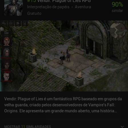
#
15
Vendir: Plague of Lies RPG
usados para melhorar o dano, a distância de disparo, a velocidade
90
%
do motor, o espaço de armazenamento interno e assim por diante
Interpretação de papéis
Aventura
similar
do nosso rover. Esses aprimoramentos exigem quantidades cada
Gratuito
vez maiores de recursos, portanto, prepare-se para muito trabalho
e viagens de ida e volta. O que eu mais gosto é que posso viajar
para qualquer lugar para descobrir novas missões, esconderijos
secretos e lugares legais. Mas o que menos me agrada é a precisão
dos inimigos, o que torna impossível se esconder atrás de
coberturas, atirar à distância ou manobrar ao redor deles,
transformando cada batalha em um confronto direto. O jogo
oferece suporte ao controle do Xbox, mas nem todos os controles
parecem funcionar. Felizmente, os controles de toque dão conta do
recado. O Rover Quest é monetizado por anúncios e um único iAP
para um jetpack. Embora seja muito legal ter um jetpack para se
gabar e chegar a algumas áreas exclusivas, o jogo pode ser
facilmente aproveitado sem ele. É evidente que muita dedicação e
amor foram dedicados a essa joia indie, e eu o recomendo com
Vendir: Plague of Lies é um fantástico RPG baseado em grupos da
prazer a todos os fãs de aventuras em mundo aberto.
velha guarda, criado pelos desenvolvedores de Vampire's Fall:
Origins. Ele apresenta um grande mundo aberto, uma história
intrigante, missões desafiadoras, personalização de personagens
extremamente profunda e um sistema de combate incrível.Depois
MOSTRAR
11
SIMILARIDADES