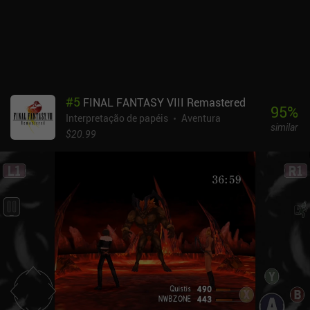
variedade e riqueza espetacular sem se tornar desagradável. Além
disso, o enredo intrigante, a exploração do mundo e o
desenvolvimento dos personagens rapidamente nos cativam e nos
fazem mergulhar em um universo em que sprites repetitivos não
importam. A única parte irritante é a música, que eu recomendo
fortemente desativar para sempre.The Quest é um jogo premium
de US$ 7,99 sem anúncios ou iAPs. Se você gosta de RPGs
#
5
FINAL FANTASY VIII Remastered
clássicos de mundo aberto da velha guarda e não se importa em
95
%
Interpretação de papéis
Aventura
passar dezenas de horas em um único jogo, não deixe de adquirir
similar
The Quest - ou uma de suas muitas expansões que também estão
$20.99
disponíveis como aplicativos premium independentes.