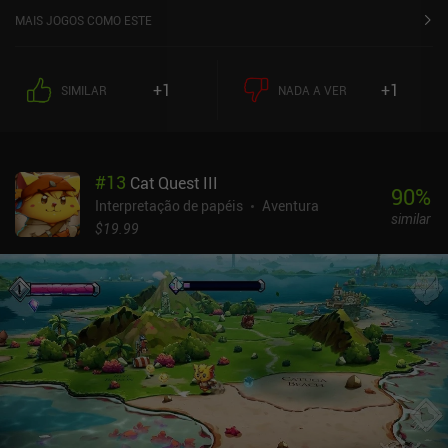
MAIS JOGOS COMO ESTE
+1
+1
SIMILAR
NADA A VER
#
13
Cat Quest III
90
%
Interpretação de papéis
Aventura
similar
$19.99