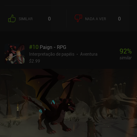
0
0
SIMILAR
NADA A VER
#
10
Paign - RPG
92
%
Interpretação de papéis
Aventura
similar
$2.99