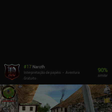
mundo formalmente aberto com um único caminho para
seguirmos. Acrescente a isso os gráficos desatualizados, a física
ruim, a abundância de bugs e falhas visuais, os efeitos sonoros
inexpressivos e a falta de suporte ao controle e teremos uma
experiência um pouco decepcionante, que destrói brutalmente a
crença comum de que a sequência deve transcender seu progenitor
em todos os aspectos.Aralon: Forge is Flame é vendido por US$
4,99 com iAPs opcionais para comprar moeda especial usada para
construir alguns itens premium. Na longa jornada em busca do
"Skyrim móvel", esse não é, de forma alguma, um destino, mas
uma mera parada, mas ainda assim vale a pena se você gosta de
RPGs de ação em mundo aberto.
#
17
Naroth
90
%
Interpretação de papéis
Aventura
similar
Gratuito