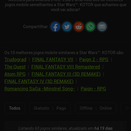
jogos mobile semelhantes a Star Wars™: KOTOR que achamos que
você vai adorar!
Compartilhar
:
Os 10 melhores jogos mobile similares a Star Wars™: KOTOR são:
Trudograd
|
FINAL FANTASY VII
|
Paign 2 - RPG
|
The Quest
|
FINAL FANTASY VIII Remastered
|
Atom RPG
|
FINAL FANTASY III (3D REMAKE)
|
FINAL FANTASY IV (3D REMAKE)
|
Romancing SaGa -Minstrel Song-
|
Paign - RPG
Todos
Gratuito
|
Pago
Offline
|
Online
Um
Listando 60 jogos similares, atualizado em
há 19 dias