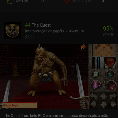
0
0
SIMILAR
NADA A VER
primeiro jogo, exploramos um vasto mundo aberto, fazemos
recados para seus vários habitantes, pegamos todo o lixo que
vemos por aí e derrotamos vários inimigos usando movimentos de
combate familiares baseados em deslizamento. Embora o jogo
#
4
The Quest
tenha uma linha de missão claramente definida, nossa liberdade
95
%
nunca é limitada. Portanto, podemos ir aonde quisermos e
Interpretação de papéis
Aventura
similar
interagir com o mundo como quisermos, mesmo que decidamos
$7.99
matar todos que encontrarmos. Também podemos escolher
livremente quais habilidades aprender e em quais facções entrar.
Essas escolhas afetam significativamente a experiência de jogo,
dando ao jogo uma boa capacidade de reprodução. O maior
recurso novo em Paign 2 é o ciclo dia-noite, que não só nos obriga
a carregar uma pilha de tochas, mas também altera as rotinas
diárias dos NPCs e até possibilita missões exclusivas
relacionadas ao tempo. Agora também podemos cozinhar
alimentos em fogueiras para aumentar suas estatísticas de
restauração e lançar alguns feitiços totalmente novos. Paign 2 é
um jogo premium de US$ 6,49 sem anúncios ou iAPs. Se você
gostou do primeiro jogo Paign, não pode deixar de experimentar -
não há muitos jogos como esse no celular.
The Quest é um belo RPG em primeira pessoa desenhado à mão