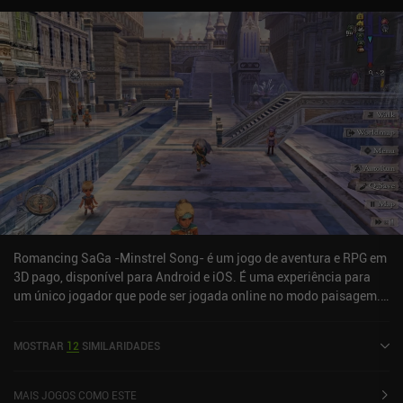
Romancing SaGa -Minstrel Song- é um jogo de aventura e RPG em
3D pago, disponível para Android e iOS. É uma experiência para
um único jogador que pode ser jogada online no modo paisagem.
Romancing SaGa -Minstrel Song- foi lançado em novembro de
2022 e tem uma avaliação atual de 4,4 de 5,0 no Google Play e 4,6
MOSTRAR
12
SIMILARIDADES
de 5,0 na App Store do iOS.
MAIS JOGOS COMO ESTE