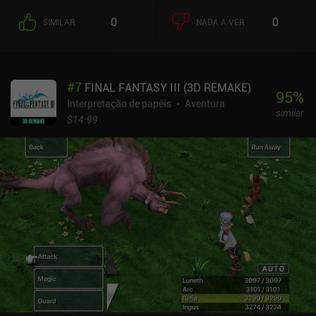
exploraremos vastos territórios cheios de perigos, mistérios e,
0
0
SIMILAR
NADA A VER
possivelmente, tesouros. Fiel aos clássicos do gênero, temos total
liberdade sobre como abordar nossas tarefas. Podemos derrubar
os inimigos com armas pesadas, confiar em nossos companheiros
para fazer todo o trabalho sujo ou sair de qualquer situação sem
#
7
FINAL FANTASY III (3D REMAKE)
disparar um único tiro. O jogo é equilibrado o suficiente para
95
%
possibilitar todas essas estratégias, e as habilidades e
Interpretação de papéis
Aventura
similar
capacidades que selecionamos durante a criação do personagem
$14.99
afetam muito nossas opções. Muitas vezes, acabamos em
situações em que decisões morais difíceis devem ser tomadas ou
abordagens pouco ortodoxas devem ser seguidas. Por isso, o jogo
oferece dezenas de horas de jogabilidade interessante. Nossa
aventura nos leva por mais de 100 áreas altamente detalhadas,
repletas de missões secundárias, eventos aleatórios, uma
variedade de monstros para combater e mais de 600 personagens
interessantes com histórias de arrepiar o sangue. O Atom RPG é
um jogo premium de US$ 8,49 que vale muito a pena,
considerando a quantidade de conteúdo que oferece. DLCs
gratuitos são adicionados constantemente, e há um iAP opcional
de US$ 1 para apoiar ainda mais os desenvolvedores. É um dos
melhores jogos desse gênero no celular e absolutamente