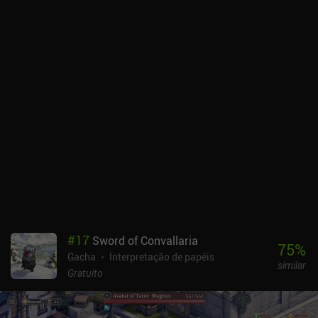
para subir de nível rapidamente, devemos nos unir a um jogador
cuja classe tenha uma boa sinergia com a nossa e traçar
estratégias pelo bate-papo. Progredimos principalmente por meio
de muitas missões e conquistas, além das muitas incursões
cooperativas que também nos recompensam com equipamentos
poderosos. Ah, e o mini-maxing. Muito min-maxing de estatísticas
de equipamentos, habilidades e animais de estimação. O jogo está
repleto de recursos de qualidade de vida, como um indicador de
quanto tempo levará para subir de nível e a capacidade de
personalizar quais habilidades devem ser usadas manual ou
automaticamente. O que eu mais gosto é que a progressão é bem
ritmada, assim como a combinação entre jogo ativo e ocioso.
Mesmo depois de mais de 20 horas de jogo, ainda estou
desbloqueando novos sistemas. O estilo artístico é cheio de
charme e a interface do usuário é simples, embora alguns possam
não gostar das muitas missões diárias e dos "pontos vermelhos".
#
17
Sword of Convallaria
O Go Go Muffin é monetizado por meio de um passe de batalha,
75
%
Gacha
Interpretação de papéis
assinaturas e iAPs para moeda premium usada para desbloquear
similar
habilidades, animais de estimação e cosméticos por meio de um
Gratuito
sistema gacha. Felizmente, o jogo pode ser facilmente apreciado
como um jogador gratuito. Não é para todo mundo, mas é um
ótimo jogo para experiências casuais de multijogador de tamanho