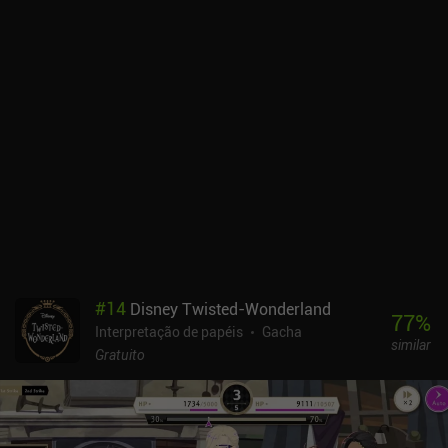
automático de qualquer forma - o que não posso deixar de
considerar uma pena.Como na maioria dos RPGs de gacha, a
verdadeira diversão vem do aprimoramento contínuo da equipe,
subindo o nível de cada herói, equipando e atualizando relíquias
que aumentam as estatísticas e muito mais. Dislyte tem até
mesmo alguns recursos de qualidade de vida raramente vistos,
como uma configuração que diz ao sistema automático para
desativar quando um chefe é alcançado.O estilo de arte mitológico
urbano cria um cenário interessante e, com animações de ataque
bem feitas, música e efeitos sonoros perfeitos e até mesmo heróis
totalmente dublados, Dislyte é facilmente um dos jogos de mais
alta qualidade dentro do gênero.Infelizmente, Dislyte monetiza por
meio de um sistema de energia, iAPs para mais ouro e gacha, um
passe de batalha e até mesmo assinaturas. Esse é, sem dúvida, o
#
14
Disney Twisted-Wonderland
maior ponto negativo do jogo. Recebemos uma quantidade
77
%
Interpretação de papéis
Gacha
razoável de recursos como jogadores gratuitos, mas as taxas de
similar
extração de gacha são muito baixas. Portanto, só jogue se você
Gratuito
gostar de RPGs com gacha.