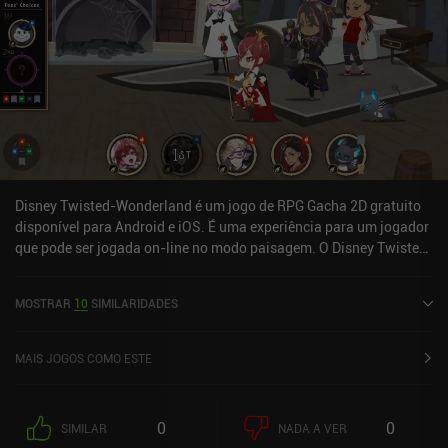
Disney Twisted-Wonderland é um jogo de RPG Gacha 2D gratuito
disponível para Android e iOS. É uma experiência para um jogador
que pode ser jogada on-line no modo paisagem. O Disney Twisted-
Wonderland foi lançado em janeiro de 2022 e tem uma
classificação atual de 4,8 de 5,0 no Google Play e 4,8 de 5,0 na iOS
MOSTRAR
10
SIMILARIDADES
App Store.
MAIS JOGOS COMO ESTE
0
0
SIMILAR
NADA A VER