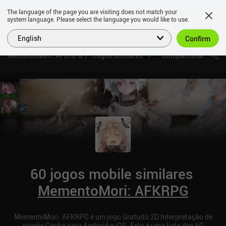
The language of the page you are visiting does not match your
system language. Please select the language you would like to use.
English
Confirm
MementoMori: AFKRPG
Jogos similares
Compartilhar
60 jogos mobile similares
MementoMori: AFKRPG
MementoMori: AFKRPG é um jogo Gratuito 2D Interpretação de
papéis Gacha para Android e iOS. Esta é uma lista dos 60