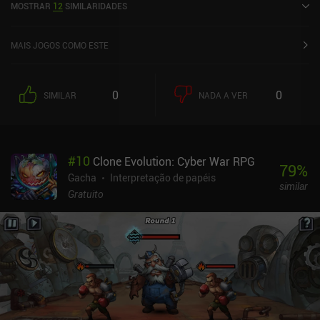
MOSTRAR
12
SIMILARIDADES
App Store.
MAIS JOGOS COMO ESTE
0
0
SIMILAR
NADA A VER
#
10
Clone Evolution: Cyber War RPG
79
%
Gacha
Interpretação de papéis
similar
Gratuito