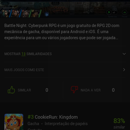
Battle Night: Cyberpunk RPG é um jogo gratuito de RPG 2D com
mecânica de gacha, disponível para Android e iOS. É uma
experiência para um ou vários jogadores que pode ser jogada
online no modo paisagem. Battle Night: Cyberpunk RPG foi
lançado em setembro de 2020 e tem uma avaliação atual de 4,5 de
MOSTRAR
13
SIMILARIDADES
5,0 no Google Play e 4,8 de 5,0 na App Store do iOS.
MAIS JOGOS COMO ESTE
0
0
SIMILAR
NADA A VER
#
3
CookieRun: Kingdom
83
%
Gacha
Interpretação de papéis
similar