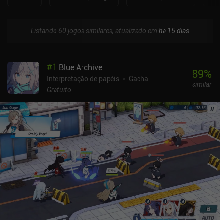
Listando 60 jogos similares, atualizado em
há 15 dias
#
1
Blue Archive
89
%
Interpretação de papéis
Gacha
similar
Gratuito