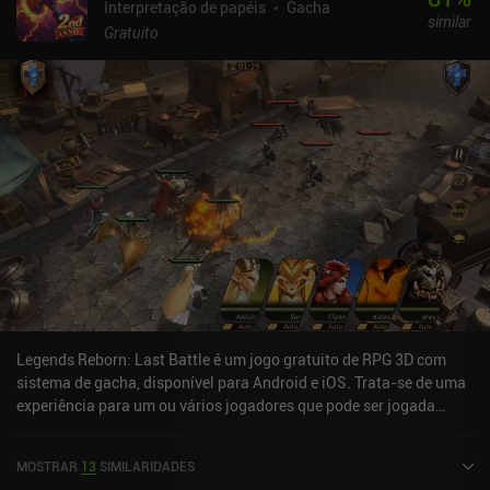
Interpretação de papéis
Gacha
similar
Gratuito
Legends Reborn: Last Battle é um jogo gratuito de RPG 3D com
sistema de gacha, disponível para Android e iOS. Trata-se de uma
experiência para um ou vários jogadores que pode ser jogada
online no modo paisagem. Recebeu 1 avaliação de usuário da
comunidade MiniReview. Legends Reborn: Last Battle foi lançado
MOSTRAR
13
SIMILARIDADES
em agosto de 2021 e tem uma avaliação atual de 4,2 de 5,0 no