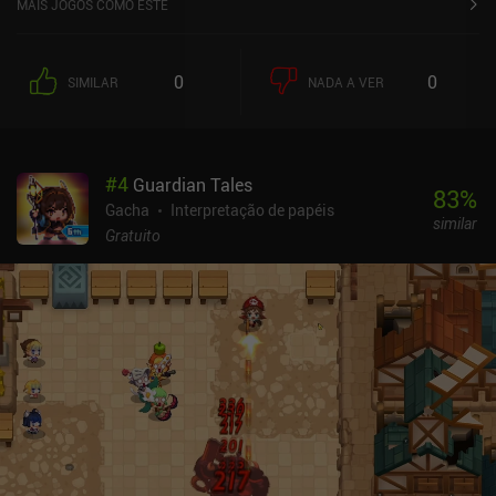
MAIS JOGOS COMO ESTE
mais se destaca em Cookie Run: Kingdom é a maneira como essas
duas partes do jogo estão bem interligadas. Por exemplo, talvez
precisemos fabricar machados em nosso reino para consertar uma
0
0
SIMILAR
NADA A VER
ponte que está bloqueando nosso caminho no modo de
campanha. Durante o combate, nossos heróis correm para frente e
atacam monstros enquanto acionamos habilidades manual ou
automaticamente. Não sou um grande fã do combate automático,
#
4
Guardian Tales
mas ele é suportável no Cookie Run porque o combate é apenas
83
%
metade da jogabilidade geral, e usá-lo coloca você em uma grande
Gacha
Interpretação de papéis
similar
desvantagem, pois ele dispara habilidades aleatoriamente.
Gratuito
Progredimos desbloqueando novos heróis de biscoito por meio de
um sistema de gacha e atualizando-os gastando geleias de
estrelas obtidas em nosso reino.As principais desvantagens são
que o jogo fica lento mesmo em dispositivos de última geração e
que a coleta dos recursos necessários para a progressão exige
visitas frequentes ao nosso reino durante o dia para reiniciar as
produções.Cookie Run: Kingdom é monetizado por meio de um
Battle Pass de US$ 4,99 e iAPs usados para o sistema de gacha e
para recuperar a energia necessária para entrar em combate. O
jogo é relativamente generoso no fornecimento de moeda premium
gratuita, portanto, embora os jogadores pagantes tenham uma