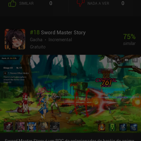
0
0
SIMILAR
NADA A VER
classe desempenham papéis fundamentais. Gerenciamos uma
lista de unidades, cada uma com habilidades exclusivas, e
precisamos pensar vários passos à frente para superar nossos
inimigos, seja por meio de ataques diretos ou empurrando-os de
#
18
Sword Master Story
penhascos ou montando armadilhas. É interessante notar que um
75
%
modo de jogo separado inspirado em roguelike nos permite
Gacha
Incremental
similar
ocasionalmente voltar no tempo para fazer escolhas diferentes,
Gratuito
levando a novos resultados e ramificações da história. Isso agrega
um pouco de valor de repetição, pois podemos explorar vários
finais com base em nossas decisões. A detalhada arte em pixel e a
mistura de sprites 2D e ambientes 3D têm um visual fantástico,
criando uma atmosfera vibrante. E a trilha sonora épica
complementa tudo isso perfeitamente. Esse é um jogo bastante
polido. No entanto, o jogo é monetizado por meio de um sistema
de gacha para novas unidades ou equipamentos e um sistema de
energia. Isso pode parecer um pouco intrusivo para aqueles que
preferem uma experiência de RPG mais simples. Felizmente, o jogo
ainda é bom como um jogador gratuito, e a campanha é, em sua
maior parte, separada da gacha. O Sword of Convallaria captura a
essência dos jogos de estratégia clássicos e acrescenta toques
modernos suficientes para se destacar. É um RPG tático com
Sword Master Story é um RPG de colecionador de heróis de anime