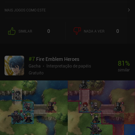
Google Play e 4,5 de 5,0 na App Store do iOS.
MAIS JOGOS COMO ESTE
0
0
SIMILAR
NADA A VER
#
7
Fire Emblem Heroes
81
%
Gacha
Interpretação de papéis
similar
Gratuito