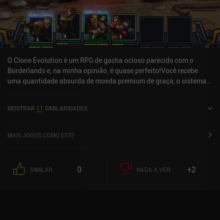
O Clone Evolution é um RPG de gacha ocioso parecido com o
Borderlands e, na minha opinião, é quase perfeito!Você recebe
uma quantidade absurda de moeda premium de graça, o sistema
VIP é inútil e há uma quantidade absurda de personagens
engraçados que fazem referência a figuras, equipamentos e fichas
MOSTRAR
11
SIMILARIDADES
da vida real para desbloquear e subir de nível, o que contribui para
um microgerenciamento incrível e muita profundidade.
MAIS JOGOS COMO ESTE
0
+2
SIMILAR
NADA A VER