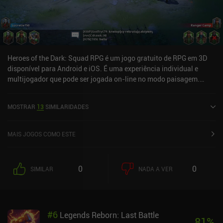
Heroes of the Dark: Squad RPG é um jogo gratuito de RPG em 3D
disponível para Android e iOS. É uma experiência individual e
multijogador que pode ser jogada on-line no modo paisagem.
Heroes of the Dark: Squad RPG foi lançado em outubro de 2021 e
tem uma classificação atual de 4,2 de 5,0 no Google Play e 4,6 de
MOSTRAR
13
SIMILARIDADES
5,0 na iOS App Store.
MAIS JOGOS COMO ESTE
0
0
SIMILAR
NADA A VER
#
6
Legends Reborn: Last Battle
81
%