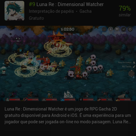
#
9
Luna Re : Dimensional Watcher
79
%
Interpretação de papéis
Gacha
similar
Gratuito
Luna Re : Dimensional Watcher é um jogo de RPG Gacha 2D
gratuito disponível para Android e iOS. É uma experiência para um
jogador que pode ser jogada on-line no modo paisagem. Luna Re :
Dimensional Watcher foi lançado em fevereiro de 2022 e tem uma
classificação atual de 3,7 de 5,0 no Google Play e 4,4 de 5,0 na iOS