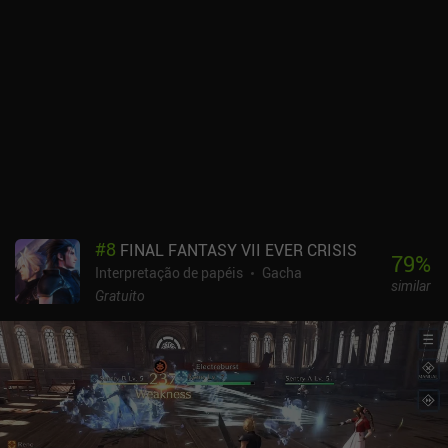
atingir o máximo. Além disso, o PvP assíncrono é dominado
principalmente por jogadores iniciantes e baleias.A menos que
você seja um grande fã de Fire Emblem, talvez seja um pouco tarde
para começar a jogar esse jogo se estiver procurando seu próximo
jogo de gacha PvP. No entanto, Fire Emblem Heroes é um prazer de
jogar, e há conteúdo suficiente para um jogador para que você
possa desfrutar de inúmeras horas de combate estratégico sem ter
que se preocupar com PvP.
#
8
FINAL FANTASY VII EVER CRISIS
79
%
Interpretação de papéis
Gacha
similar
Gratuito