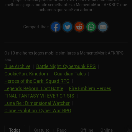
melhores jogos mobile semelhantes a MementoMori: AFKRPG que
achamos que você vai adorar!
Compartilhar
:
Os 10 melhores jogos mobile similares a MementoMori: AFKRPG
são:
Blue Archive
|
Battle Night: Cyberpunk RPG
|
CookieRun: Kingdom
|
Guardian Tales
|
Heroes of the Dark: Squad RPG
|
Legends Reborn: Last Battle
|
Fire Emblem Heroes
|
FINAL FANTASY VII EVER CRISIS
|
Luna Re : Dimensional Watcher
|
Clone Evolution: Cyber War RPG
Todos
Gratuito
|
Pago
Offline
|
Online
Um