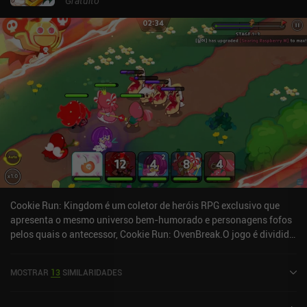
Gratuito
Cookie Run: Kingdom é um coletor de heróis RPG exclusivo que
apresenta o mesmo universo bem-humorado e personagens fofos
pelos quais o antecessor, Cookie Run: OvenBreak.O jogo é dividido
em uma jogabilidade semelhante a uma simulação, na qual
expandimos nosso reino com edifícios e cosméticos decorativos, e
MOSTRAR
13
SIMILARIDADES
em modos de jogo de combate, nos quais usamos nossos heróis de
biscoito para lutar contra monstros, chefes e outros jogadores.
Embora vários jogos tenham tentado essa combinação, o que