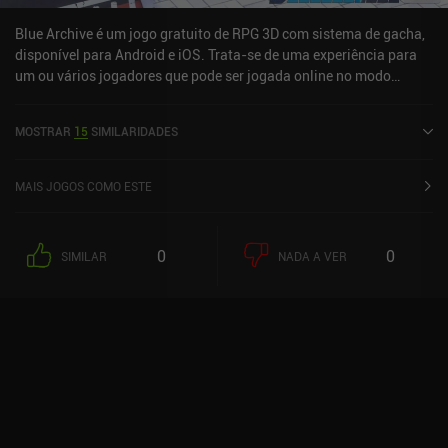
Blue Archive é um jogo gratuito de RPG 3D com sistema de gacha,
disponível para Android e iOS. Trata-se de uma experiência para
um ou vários jogadores que pode ser jogada online no modo
paisagem. O jogo recebeu 1 avaliação de um usuário da
comunidade MiniReview. O Blue Archive foi lançado em novembro
MOSTRAR
15
SIMILARIDADES
de 2021 e tem uma avaliação atual de 4,2 de 5,0 no Google Play e 4
de 5,0 na App Store do iOS.
MAIS JOGOS COMO ESTE
0
0
SIMILAR
NADA A VER