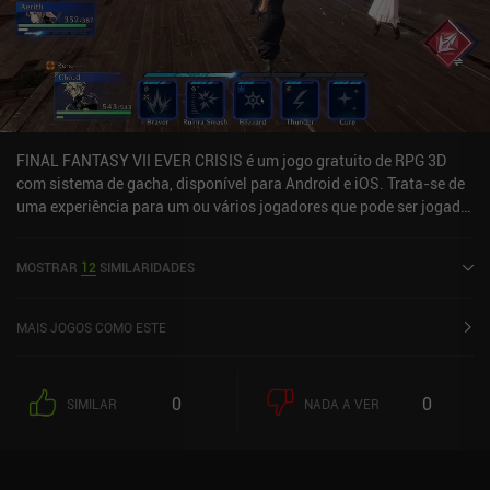
FINAL FANTASY VII EVER CRISIS é um jogo gratuito de RPG 3D
com sistema de gacha, disponível para Android e iOS. Trata-se de
uma experiência para um ou vários jogadores que pode ser jogada
online no modo paisagem. O jogo recebeu 2 avaliações de
usuários da comunidade MiniReview. FINAL FANTASY VII EVER
MOSTRAR
12
SIMILARIDADES
CRISIS foi lançado em setembro de 2023 e tem uma avaliação
atual de 4,1 de 5,0 no Google Play e 4,7 de 5,0 na App Store do iOS.
MAIS JOGOS COMO ESTE
0
0
SIMILAR
NADA A VER