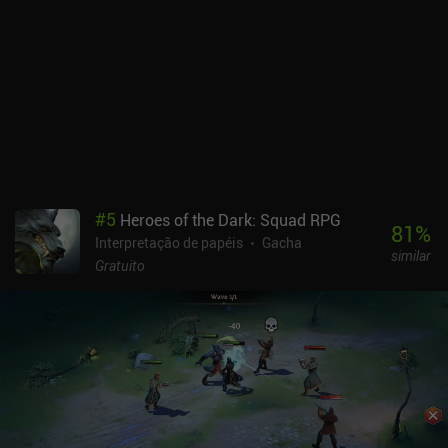
real. A arena PvP só fica aberta por uma hora duas vezes por dia,
para frustração de alguns jogadores. Como na maioria dos jogos
de gacha, as altas classificações de PvP são dominadas
principalmente por usuários que pagam antecipadamente e por
baleias, embora a natureza em tempo real das partidas signifique
que há alguma habilidade envolvida na vitória.Os gráficos
pixelados são bonitos, os controles são simples e há até mesmo
suporte nativo para gamepad do Xbox. O jogo é monetizado como
a maioria dos jogos de gacha, com um sistema de energia que
limita a duração da sessão de jogo e uma taxa baixa de 2% para os
#
5
Heroes of the Dark: Squad RPG
melhores heróis. Felizmente, há muitas opções gratuitas para
81
%
Interpretação de papéis
Gacha
compensar isso, e a experiência free-to-play é uma das melhores
similar
do gênero.Guardian Tales é, em geral, um jogo muito bem feito e
Gratuito
altamente polido. Recomendo jogá-lo pela campanha para um
jogador, desde que você consiga conviver com o sistema de
energia.