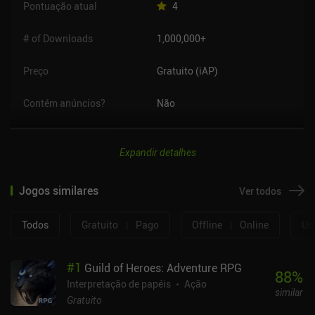
Pontuação atual
4
# of Downloads
1,000,000+
Preço
Gratuito (iAP)
Contém anúncios?
Não
Expandir detalhes
Jogos similares
Ver todos
Todos
Gratuito
|
Pago
Offline
|
Online
Um
#
1
Guild of Heroes: Adventure RPG
88
%
Interpretação de papéis
Ação
similar
Gratuito