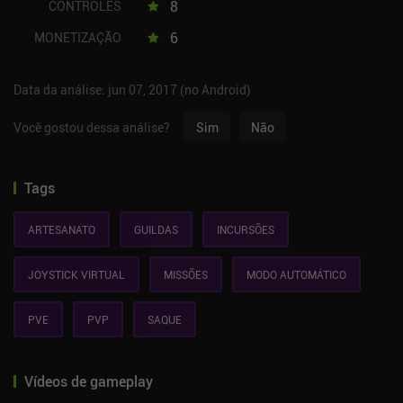
8
CONTROLES
6
MONETIZAÇÃO
Data da análise: jun 07, 2017 (no Android)
Você gostou dessa análise?
Sim
Não
Tags
ARTESANATO
GUILDAS
INCURSÕES
JOYSTICK VIRTUAL
MISSÕES
MODO AUTOMÁTICO
PVE
PVP
SAQUE
Vídeos de gameplay