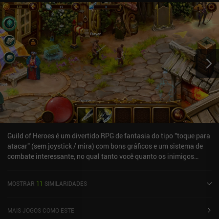
Guild of Heroes é um divertido RPG de fantasia do tipo "toque para
atacar" (sem joystick / mira) com bons gráficos e um sistema de
combate interessante, no qual tanto você quanto os inimigos
podem se esquivar dos ataques, forçando-o a usar as habilidades
no momento certo em vez de apenas apertar os botões.Há muitas
MOSTRAR
11
SIMILARIDADES
moedas premium gratuitas recompensadas no jogo e nenhum
sistema de stamina, mas alguns usuários de níveis mais altos
relataram que o jogo se tornou um pouco pay2win em níveis mais
MAIS JOGOS COMO ESTE
altos (falo sobre isso em detalhes na análise de vídeo).