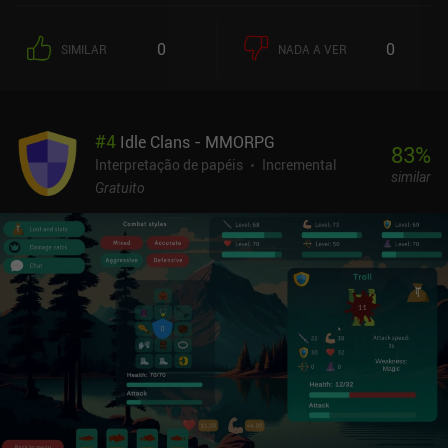
machado em uma luta mortal contra uma árvore gigante falante.
Completar níveis e derrotar chefes desbloqueia gradualmente a
0
0
SIMILAR
NADA A VER
mecânica essencial de todo RPG divertido, como uma barra de
experiência, espaços de inventário, estações de criação, poções,
encantamentos, lojas, missões diárias e a capacidade de revisitar
locais já concluídos. Diferentes tipos de inimigos e chefes exigem
#
4
Idle Clans - MMORPG
diferentes abordagens táticas e um cuidadoso gerenciamento de
83
%
inventário. Portanto, gasta-se muito tempo atualizando,
Interpretação de papéis
Incremental
similar
quebrando, remontando e encantando nossos equipamentos até
Gratuito
que tenhamos as ferramentas certas para o trabalho. É claro que a
coleta de todos os recursos necessários exige muita moagem
repetitiva e tediosa. Mas, felizmente, tudo isso pode ser
automatizado. Podemos deixar nosso telefone funcionando por
conta própria e até mesmo escrever scripts para que nosso
personagem se adapte automaticamente a diferentes situações. O
Stone Story é monetizado por meio de anúncios incentivados e
iAPs para uma moeda premium, itens premium e vários tipos de
caixas de saque. Felizmente, não há anúncios forçados ou
restrições de energia, portanto, a monetização não torna a
jogabilidade muito irritante. Embora o jogo não reinvente a roda,
seu estilo de arte e estética exclusivos proporcionam uma