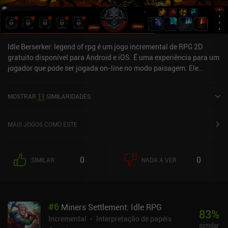
Idle Berserker: legend of rpg é um jogo incremental de RPG 2D
gratuito disponível para Android e iOS. É uma experiência para um
jogador que pode ser jogada on-line no modo paisagem. Ele
recebeu 2 classificações de usuários da comunidade MiniReview.
Idle Berserker: legend of rpg foi lançado em agosto de 2022 e tem
MOSTRAR
11
SIMILARIDADES
uma classificação atual de 4,4 de 5,0 no Google Play e 4,7 de 5,0 na
iOS App Store.
MAIS JOGOS COMO ESTE
0
0
SIMILAR
NADA A VER
#
6
Miners Settlement: Idle RPG
83
%
Incremental
Interpretação de papéis
similar