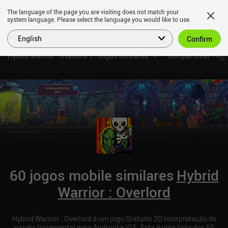
The language of the page you are visiting does not match your
system language. Please select the language you would like to use.
English
Confirm
Hybrid Warrior : Overlord
Jogos similares
Compartilhar
60 jogos mobile similares
Hybrid
Warrior : Overlord
Hybrid Warrior : Overlord é um jogo Gratuito 2D Interpretação de
papéis Incremental para Android e iOS. Esta é uma lista dos 60