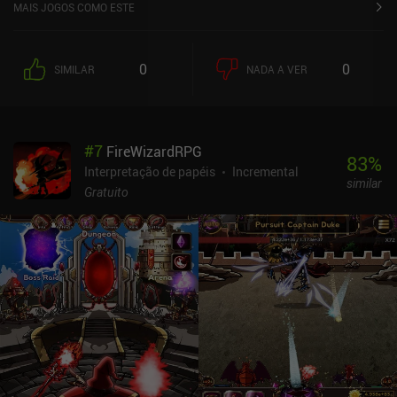
MAIS JOGOS COMO ESTE
0
0
SIMILAR
NADA A VER
#
7
FireWizardRPG
83
%
Interpretação de papéis
Incremental
similar
Gratuito