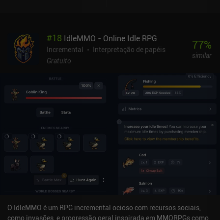
incursões e masmorras, jogamos com 3 a 7 jogadores. Portanto,
para subir de nível rapidamente, devemos nos unir a um jogador
cuja classe tenha uma boa sinergia com a nossa e traçar
#
18
IdleMMO - Online Idle RPG
estratégias pelo bate-papo. Progredimos principalmente por meio
77
%
de muitas missões e conquistas, além das muitas incursões
Incremental
Interpretação de papéis
similar
cooperativas que também nos recompensam com equipamentos
Gratuito
poderosos. Ah, e o mini-maxing. Muito min-maxing de estatísticas
de equipamentos, habilidades e animais de estimação. O jogo está
repleto de recursos de qualidade de vida, como um indicador de
quanto tempo levará para subir de nível e a capacidade de
personalizar quais habilidades devem ser usadas manual ou
automaticamente. O que eu mais gosto é que a progressão é bem
ritmada, assim como a combinação entre jogo ativo e ocioso.
Mesmo depois de mais de 20 horas de jogo, ainda estou
desbloqueando novos sistemas. O estilo artístico é cheio de
charme e a interface do usuário é simples, embora alguns possam
não gostar das muitas missões diárias e dos "pontos vermelhos".
O Go Go Muffin é monetizado por meio de um passe de batalha,
assinaturas e iAPs para moeda premium usada para desbloquear
habilidades, animais de estimação e cosméticos por meio de um
O IdleMMO é um RPG incremental ocioso com recursos sociais,
sistema gacha. Felizmente, o jogo pode ser facilmente apreciado
como invasões, e progressão geral inspirada em MMORPGs como