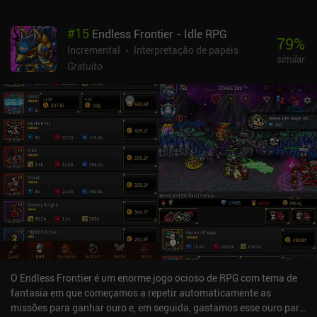
anúncios opcionais para reviver quando morremos e,
ocasionalmente, em um anúncio em vídeo forçado. Os anúncios
#
15
Endless Frontier - Idle RPG
são bem espaçados e nunca atrapalharam minha diversão.
79
%
Também é possível comprar pacotes que variam de 0,99 centavos
Incremental
Interpretação de papéis
similar
de dólar a US$ 49,99. Esses pacotes são usados para progredir
Gratuito
mais rapidamente com a obtenção de recursos usados para criar
ou melhorar as barras.Devido às batalhas intermináveis e às
melhorias, nunca me senti entediado com Soda Dungeon 2. Às
vezes, o jogo pode ser cansativo, mas eu o recomendo para quem
gosta desse tipo de mecânica.
O Endless Frontier é um enorme jogo ocioso de RPG com tema de
fantasia em que começamos a repetir automaticamente as
missões para ganhar ouro e, em seguida, gastamos esse ouro para