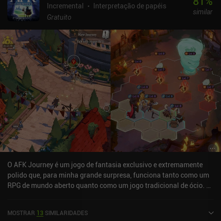
81
%
Incremental
Interpretação de papéis
similar
Gratuito
O AFK Journey é um jogo de fantasia exclusivo e extremamente
polido que, para minha grande surpresa, funciona tanto como um
RPG de mundo aberto quanto como um jogo tradicional de ócio. A
jogabilidade principal nos faz caminhar por um grande mundo
aberto para combater monstros, concluir missões e encontrar
MOSTRAR
13
SIMILARIDADES
recursos. Isso deve ser feito manualmente, que são as partes