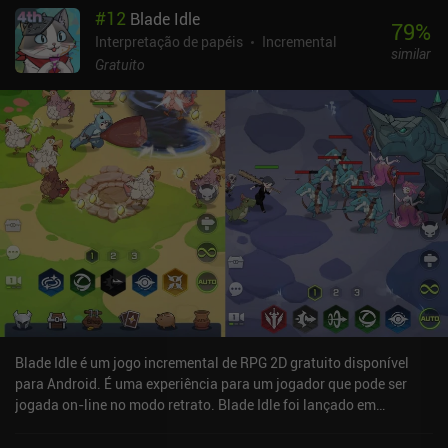
#
12
Blade Idle
reabastecer. O recurso mais interessante, no entanto, é que
79
%
qualquer encontro com o inimigo se transforma automaticamente
Interpretação de papéis
Incremental
similar
em uma batalha cooperativa se outros jogadores entrarem no
Gratuito
mesmo mapa. Até quatro jogadores podem atacar ao mesmo
tempo, o que facilita muito o enfrentamento de inimigos mais
difíceis. Isso quase me fez lembrar do Ulala Idle Adventure de
2019. Também podemos ficar AFK por 8 horas, período em que
nosso herói ataca automaticamente. Mas como nenhum item é
obtido quando se está off-line, é importante estar on-line.
Infelizmente, ainda não há conteúdo suficiente para me manter
ocupado quando estou jogando ativamente. O jogo ainda é um
pouco rudimentar e, como algo intermediário entre um MMORPG
antigo e um jogo ocioso moderno, não é para todos.
Provavelmente, você o amará ou o odiará. O Corah é monetizado
por meio de iAPs para progredir mais rapidamente e por uma
assinatura mensal de US$ 5,99 que nos permite guardar mais
poções, atacar 150 vezes sem precisar tocar novamente e
Blade Idle é um jogo incremental de RPG 2D gratuito disponível
combinar itens mais rapidamente. As compras não são
para Android. É uma experiência para um jogador que pode ser
necessárias, mas as poções extras tornam a jogabilidade muito
jogada on-line no modo retrato. Blade Idle foi lançado em
mais confortável.
fevereiro de 2022 e tem uma classificação atual de 4,1 de 5,0 no
Google Play.