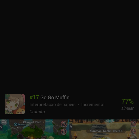
uma experiência diferente de tudo o que já vivenciei em
dispositivos móveis. Chegar ao 1% superior é complicado como
usuário gratuito devido aos iAPS do jogo, que tornam mais
fácil/rápido adquirir bons equipamentos, animais de estimação e
habilidades, mas, a menos que você se torne realmente
competitivo, a monetização provavelmente não o incomodará.
#
17
Go Go Muffin
77
%
Interpretação de papéis
Incremental
similar
Gratuito