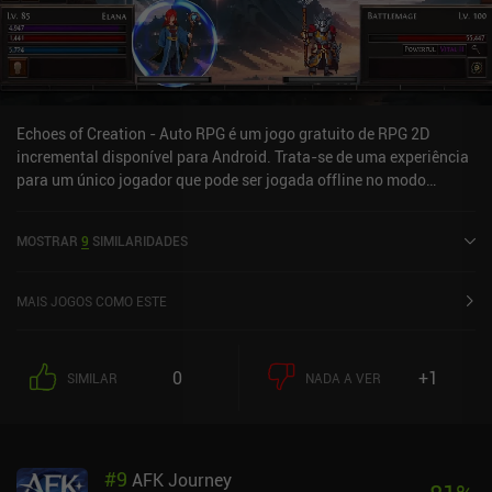
Echoes of Creation - Auto RPG é um jogo gratuito de RPG 2D
incremental disponível para Android. Trata-se de uma experiência
para um único jogador que pode ser jogada offline no modo
paisagem. O jogo recebeu 2 avaliações de usuários da
comunidade MiniReview. Echoes of Creation - Auto RPG foi
MOSTRAR
9
SIMILARIDADES
lançado em julho de 2025 e tem uma avaliação atual de 4,7 de 5,0
no Google Play.
MAIS JOGOS COMO ESTE
0
+1
SIMILAR
NADA A VER
#
9
AFK Journey