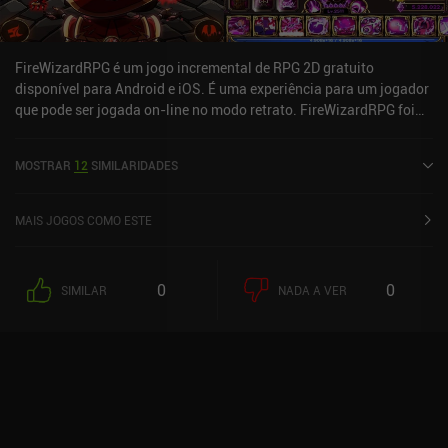
FireWizardRPG é um jogo incremental de RPG 2D gratuito
disponível para Android e iOS. É uma experiência para um jogador
que pode ser jogada on-line no modo retrato. FireWizardRPG foi
lançado em agosto de 2017 e tem uma classificação atual de 4,3
de 5,0 no Google Play e 4,9 de 5,0 na iOS App Store.
MOSTRAR
12
SIMILARIDADES
MAIS JOGOS COMO ESTE
0
0
SIMILAR
NADA A VER