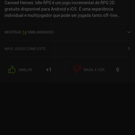
Canned Heroes: Idle RPG é um jogo incremental de RPG 2D
gratuito disponível para Android e iOS. É uma experiência
individual e multijogador que pode ser jogada tanto off-line
quanto on-line no modo paisagem. Canned Heroes: Idle RPG foi
lançado em novembro de 2022 e tem uma classificação atual de
MOSTRAR
14
SIMILARIDADES
3,8 de 5,0 no Google Play e 4,7 de 5,0 na iOS App Store.
MAIS JOGOS COMO ESTE
+1
0
SIMILAR
NADA A VER