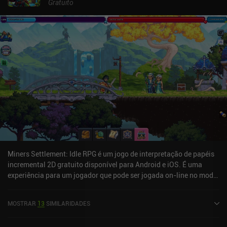
Gratuito
Miners Settlement: Idle RPG é um jogo de interpretação de papéis
incremental 2D gratuito disponível para Android e iOS. É uma
experiência para um jogador que pode ser jogada on-line no modo
retrato. Ele recebeu 2 avaliações de usuários da comunidade
MiniReview. Miners Settlement: Idle RPG foi lançado em novembro
MOSTRAR
13
SIMILARIDADES
de 2020 e tem uma classificação atual de 4,6 de 5,0 no Google Play
e 4,9 de 5,0 na iOS App Store.