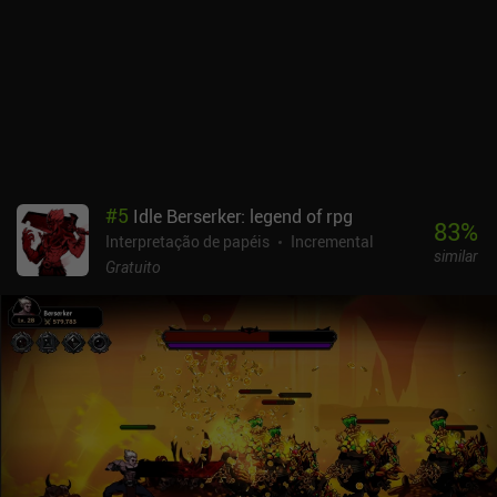
uma maneira de procurar clãs é extremamente necessária. Mas as
atualizações são frequentes, portanto, é provável que as coisas
melhorem com o tempo.O Idle Clans monetiza por meio de
anúncios incentivados para pequenos aumentos de XP e iAPs para
uma atualização premium única que desbloqueia o jogo completo
e espaço extra no inventário. Curiosamente, o premium também
pode ser comprado com ouro do jogo em apenas uma ou duas
semanas de jogo ativo, vendendo toras de teixo e minérios de
carvão para outros jogadores.A progressão tem um ritmo
#
5
Idle Berserker: legend of rpg
agradável e eu me diverti muito com o jogo. Ele não é tão polido
83
%
Interpretação de papéis
Incremental
quanto o Melvor Idle, mas se diferencia em áreas importantes, e o
similar
fato de podermos desbloquear o jogo completo gratuitamente faz
Gratuito
dele uma experiência melhor para jogar gratuitamente.