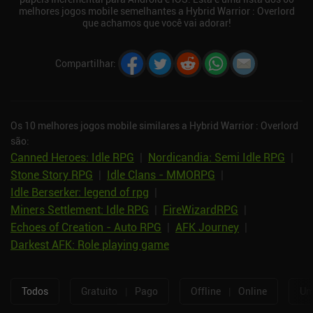
melhores jogos mobile semelhantes a Hybrid Warrior : Overlord
que achamos que você vai adorar!
Compartilhar
:
Os 10 melhores jogos mobile similares a Hybrid Warrior : Overlord
são:
Canned Heroes: Idle RPG
|
Nordicandia: Semi Idle RPG
|
Stone Story RPG
|
Idle Clans - MMORPG
|
Idle Berserker: legend of rpg
|
Miners Settlement: Idle RPG
|
FireWizardRPG
|
Echoes of Creation - Auto RPG
|
AFK Journey
|
Darkest AFK: Role playing game
Todos
Gratuito
|
Pago
Offline
|
Online
Um