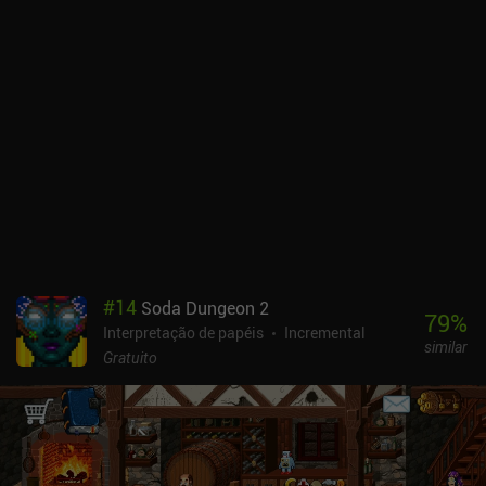
equipe. O Bistro Heroes é monetizado por meio de iAPs para
moedas usadas para personalizar o bistrô e os heróis, adquirir
instantaneamente mais energia usada para entrar em combate e
adquirir skins para os heróis por meio de uma mecânica de gacha.
Qualquer compra também remove os escassos anúncios que são
exibidos de outra forma. Felizmente, tudo o que é vendido na loja
também pode ser obtido por meio do jogo normal, portanto, não há
necessidade de gastar dinheiro no jogo.É evidente que foi feito um
grande esforço para tornar o Bistro Heroes uma experiência
relaxante e casual do tipo "RPG e jogos de culinária", portanto,
vale a pena conferir se você gosta desses gêneros e não se importa
com a rotina.
#
14
Soda Dungeon 2
79
%
Interpretação de papéis
Incremental
similar
Gratuito