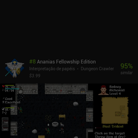
design do jogo, achei que seu equilíbrio poderia ser melhorado.
Não importa o quanto tentemos, as chances quase sempre estão
contra nós. Na verdade, depois de jogar mais de 20 vezes, ainda
não consegui chegar ao último andar. Fiquei especialmente
irritado com os inimigos de longo alcance que fugiam
constantemente enquanto atiravam de longe. Apesar dos pontos
negativos, Monk Tower oferece uma experiência agradável que
presta uma grande homenagem aos clássicos do gênero. E, graças
ao seu formato pequeno, ele pode ser jogado em pequenas doses
#
8
Ananias Fellowship Edition
sempre que você tiver apenas alguns minutos livres. Ah, e o Monk
95
%
Interpretação de papéis
Dungeon Crawler
Tower é totalmente gratuito, sem anúncios ou iAPs.
similar
$3.99