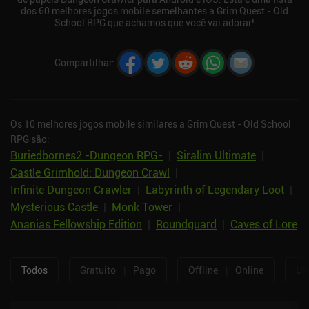
dos 60 melhores jogos mobile semelhantes a Grim Quest - Old
School RPG que achamos que você vai adorar!
Compartilhar
:
Os 10 melhores jogos mobile similares a Grim Quest - Old School
RPG são:
Buriedbornes2 -Dungeon RPG-
|
Siralim Ultimate
|
Castle Grimhold: Dungeon Crawl
|
Infinite Dungeon Crawler
|
Labyrinth of Legendary Loot
|
Mysterious Castle
|
Monk Tower
|
Ananias Fellowship Edition
|
Roundguard
|
Caves of Lore
Todos
Gratuito
|
Pago
Offline
|
Online
Um