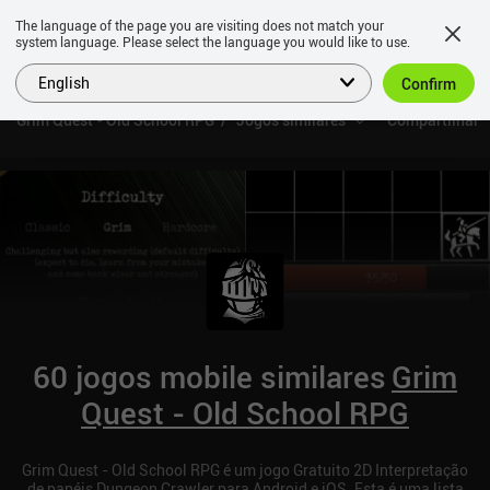
The language of the page you are visiting does not match your
system language. Please select the language you would like to use.
English
Confirm
Grim Quest - Old School RPG
Jogos similares
Compartilhar
60 jogos mobile similares
Grim
Quest - Old School RPG
Grim Quest - Old School RPG é um jogo Gratuito 2D Interpretação
de papéis Dungeon Crawler para Android e iOS. Esta é uma lista