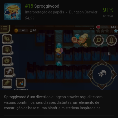
infelizmente sofre com essa mistura de influências em vários
#
15
Sproggiwood
aspectos. Por um lado, o jogo apresenta sprites gerados por IA e
91
%
um recurso de batalha e busca automáticas para que você quase
Interpretação de papéis
Dungeon Crawler
similar
não precise fazer nada manualmente. Também há anúncios
$4.99
forçados, embora seja mostrada uma contagem regressiva para o
próximo anúncio, e eles nunca interrompem a jogabilidade, pois só
aparecem quando saímos de um menu. Por outro lado, a
exploração, a criação e o combate são muito parecidos com a
maioria dos antigos RPGs em primeira pessoa baseados em
turnos, embora só possamos nos mover para frente e para trás. É
uma mistura um pouco estranha de velho e novo. Apesar das
falhas, achei a natureza relaxante do jogo bastante agradável. E,
embora a música em todas as áreas seja apenas "razoável", há
muitos sons atmosféricos que ajudam a dar vida ao mundo e,
principalmente, a Gomori. Hole of Abaddon é monetizado por meio
de anúncios forçados, anúncios incentivados e um iAP de US$ 5,99
para remover todos os anúncios. No geral, vale a pena
experimentar para qualquer fã de RPG da velha guarda.
Sproggiwood é um divertido dungeon crawler roguelite com
visuais bonitinhos, seis classes distintas, um elemento de
construção de base e uma história misteriosa inspirada na
mitologia finlandesa.Jogando como uma estranha raça de