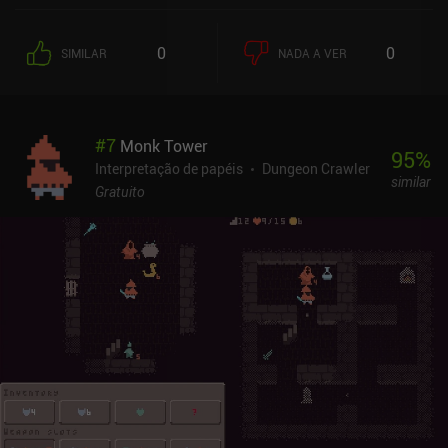
apenas com os recursos limitados que encontramos durante a
nossa aventura, o que significa que muitas vezes precisamos
0
0
SIMILAR
NADA A VER
avaliar o custo versus a recompensa ao tomar decisões. À medida
que exploramos, encontramos equipamentos, livros de
habilidades, feitiços, itens e muito mais que nos tornam mais
fortes. Este é um jogo difícil com uma curva de aprendizado
#
7
Monk Tower
acentuada. Espere morrer com frequência. Entretanto, em vez de
95
%
ser frustrante, essa complexidade se torna parte do charme do
Interpretação de papéis
Dungeon Crawler
similar
jogo, pois nos força a explorar diferentes estratégias. Felizmente,
Gratuito
o botão de salvar é útil e nos permite recarregar facilmente o jogo
antes de uma batalha perdida. Graças à arte em pixel da velha
guarda, o jogo é cheio de charme nostálgico, e também gosto
muito das animações de batalha. A interface do usuário, embora
não seja intuitiva para quem nunca jogou os primeiros dungeon
crawlers no PC, acaba sendo bastante satisfatória quando você se
acostuma. O jogo ainda tem bugs e poderia ser um pouco mais
polido. Entretanto, podemos ver claramente a paixão que foi
colocada nele por seu desenvolvedor solo, que vem trabalhando
nele há mais de 15 anos. No geral, é um jogo extraordinário e
rapidamente se tornou um dos meus jogos favoritos para celular.
O Mysterious Castle é um jogo premium de 9,99, sem anúncios ou