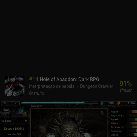
cuidadosos e, embora o mais fácil dos quatro níveis de dificuldade
do jogo permita salvar nosso progresso, ele também apresenta
anúncios, o que nos incentiva a não usá-lo.Remixed Dungeon é um
RPG divertido e bem feito que troca a morte permanente
obrigatória dos roguelikes tradicionais por uma jogabilidade mais
amigável para iniciantes e complexa e variada. Além dos
anúncios, a monetização não intrusiva envolve apenas cosméticos
e doações. É um jogo ideal para os jogadores que desejam mais
qualidade do Pixel Dungeon e interessante para aqueles que
preferem uma experiência de jogo mais descontraída do que o
original pode oferecer.
#
14
Hole of Abaddon: Dark RPG
91
%
Interpretação de papéis
Dungeon Crawler
similar
Gratuito