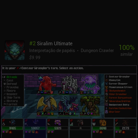
desbloqueio de raças extras, trabalhos, origens, contratos e
praticamente todo o resto está vinculado a "sindicatos". E as
habilidades têm usos limitados. A adesão a um sindicato custa
muito ouro e, somente depois disso, podemos concluir missões
para ganhar crédito de sindicato e desbloquear as recompensas
associadas. No jogo anterior, essas recompensas podiam ser
#
2
Siralim Ultimate
compradas com ouro. O Buriedbornes2 monetiza por meio de
100
%
Interpretação de papéis
Dungeon Crawler
anúncios incentivados e iAPs para obter ouro extra. Nada disso é
similar
necessário para ter uma ótima experiência. É um ótimo jogo com
$9.99
jogabilidade desafiadora, desde que você não se importe com o
caos de perder devido ao RNG.