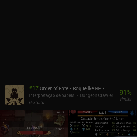
combinação de armas e cartas mágicas da nossa mão para
aumentar seus níveis e, em seguida, atacar, proteger, lançar magia
ou nos curar. É interessante notar que os ataques especiais foram
totalmente removidos no DarkBlood2, sendo substituídos por
cartas de habilidade que são uma combinação de ataque e carta
mágica do mesmo nível.Melhorias à parte, o combate baseado em
cartas ainda sofre com classes mágicas fracas e cartas inúteis
que atingem apenas um único inimigo com um ataque elementar
fraco ou aumentam ligeiramente nosso dano mágico geral. Isso
torna o combate com armas superior, já que as habilidades das
armas podem atordoar, desencadear vários ataques em uma única
criatura ou atacar todos os inimigos na tela. O DarkBlood2 se livra
dos anúncios forçados do antecessor, que são substituídos por
#
17
Order of Fate - Roguelike RPG
anúncios incentivados mais frequentes que fornecem moeda
91
%
Interpretação de papéis
Dungeon Crawler
adicional, permitem "pechinchar" preços e muito mais. Enquanto
similar
isso, os iAPs nos permitem remover anúncios por US$ 2,99,
Gratuito
comprar personagens especiais por US$ 4,99 e comprar mais
moedas. Os fãs de RPGs profundos baseados em cartas talvez
queiram evitar o DarkBlood2, mas ele ainda é um jogo
casualmente agradável para passar o tempo.