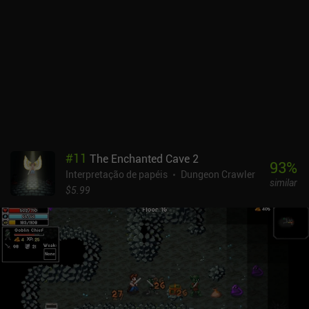
habilidades se aprimoram passivamente quanto mais as usamos e
como memorizamos gradualmente os feitiços dos livros. Quando
não estamos vasculhando toneladas de texto em busca de
soluções, lutamos contra inimigos em batalhas por turnos em uma
tela tática separada. Aqui, escolhemos diferentes formações,
selecionamos as habilidades certas para os diferentes tipos de
inimigos, utilizamos o terreno a nosso favor e fazemos com que
nossos personagens se apoiem mutuamente para obter o máximo
efeito coletivo. Embora o jogo apresente gráficos de pixel
altamente detalhados, muitas animações espetaculares e até
mesmo sombras dinâmicas, ele foi claramente projetado com
#
11
The Enchanted Cave 2
telas maiores em mente. Tudo parece muito pequeno em
93
%
Interpretação de papéis
Dungeon Crawler
dispositivos móveis, o que é especialmente frustrante, pois
similar
frequentemente exploramos áreas subterrâneas pouco
$5.99
iluminadas. No entanto, o suporte nativo ao controle é uma boa
adição. Caves of Lore é um jogo premium de US$ 7,99. Pode
parecer um pouco caro, especialmente para um jogo de
desenvolvimento individual, mas se você gosta de RPGs
complexos que duram muitas horas, o preço é mais do que
justificado.