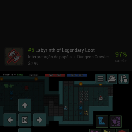
adversários com tudo o que temos pode funcionar em níveis mais
baixos, mas ao enfrentar forças superiores, estudar
cuidadosamente seus pontos fracos e escolher as habilidades e a
estratégia certas é a única maneira de sair vitorioso.Embora os
gráficos possam parecer primitivos, há um sistema sério por trás
deles. Cada personagem é construído a partir de partes individuais
do corpo, características faciais e peças de equipamento - tudo
isso pode ser altamente personalizado para tornar cada
#
5
Labyrinth of Legendary Loot
personagem e inimigo totalmente exclusivos.Infelizmente, essas
97
%
Interpretação de papéis
Dungeon Crawler
muitas opções de personalização tornam o jogo pesado em
similar
termos de uso de memória e CPU. O jogo é executado lentamente,
$0.99
apresenta muitos atrasos e pode travar mesmo em dispositivos de
primeira linha. O Infinite Dungeon Crawler é gratuito durante o
acesso antecipado, mas o desenvolvedor planeja implementar
iAPs para desbloquear cada novo mundo quando o jogo estiver
concluído. Apesar dos problemas técnicos do jogo, gosto de jogá-
lo regularmente devido ao seu interessante sistema de combate e
à alta capacidade de reprodução.