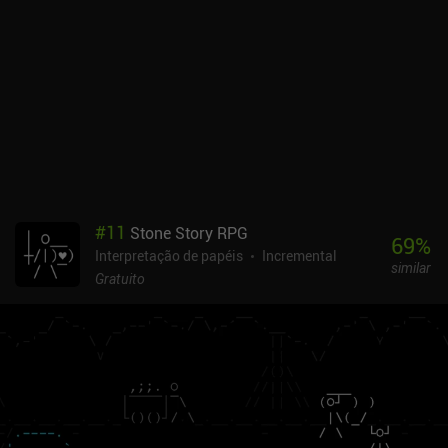
e armas são desbloqueados por meio de um sistema de gacha
para a moeda premium do jogo, que também é obtida por meio do
jogo. Felizmente, um sistema de piedade garante um personagem
da mais alta raridade em um determinado número de puxadas.
Infelizmente, o jogo tem sido atormentado por problemas que vão
desde a otimização deficiente até a reescrita ruim da história,
localização abaixo da média, violações de segurança e muito
mais. O único lado positivo é que o desenvolvedor parece ter
resolvido a maioria desses problemas. De modo geral, Wuthering
Waves é uma alternativa atraente ao Genshin Impact, sendo o
sistema de combate seu principal diferencial. Portanto, se você
#
11
Stone Story RPG
está procurando uma alternativa, esse jogo é muito bom. Ao jogar
69
%
Interpretação de papéis
Incremental
o jogo, não fiquei impressionado nem desanimado - acho que
similar
fiquei apenas... "impressionado". O Wuthering Waves é
Gratuito
monetizado por meio de iAPs para obter mais moeda premium
para compras de gacha e um passe de temporada. Eu me diverti
muito com o jogo como jogador gratuito e não encontrei nenhuma
barreira de pagamento durante minhas mais de 20 horas de jogo.
Sugiro que você fique longe dos iAPs.