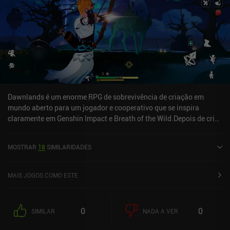
Dawnlands é um enorme RPG de sobrevivência de criação em
mundo aberto para um jogador e cooperativo que se inspira
claramente em Genshin Impact e Breath of the Wild.Depois de criar
nosso personagem e concluir um breve tutorial, somos jogados
diretamente no grande mundo aberto, onde podemos correr
MOSTRAR
18
SIMILARIDADES
livremente para explorar, lutar contra monstros, concluir missões,
coletar recursos e criar novos itens para ficarmos mais
fortes.Nosso objetivo geral é limpar o mundo de uma estranha
MAIS JOGOS COMO ESTE
escuridão que se abateu sobre ele. Para isso, interagimos com
determinados elementos do mundo e derrotamos os chefes da
área, o que nos recompensa com poeira estelar usada para
0
0
SIMILAR
NADA A VER
aumentar nossas estatísticas. Há uma boa progressão para
desbloquear receitas de criação para tudo, desde armas até