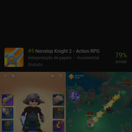
atualizações são frequentes, portanto, é provável que as coisas
melhorem com o tempo.O Idle Clans monetiza por meio de
anúncios incentivados para pequenos aumentos de XP e iAPs para
uma atualização premium única que desbloqueia o jogo completo
e espaço extra no inventário. Curiosamente, o premium também
pode ser comprado com ouro do jogo em apenas uma ou duas
semanas de jogo ativo, vendendo toras de teixo e minérios de
carvão para outros jogadores.A progressão tem um ritmo
#
5
Nonstop Knight 2 - Action RPG
agradável e eu me diverti muito com o jogo. Ele não é tão polido
79
%
Interpretação de papéis
Incremental
quanto o Melvor Idle, mas se diferencia em áreas importantes, e o
similar
fato de podermos desbloquear o jogo completo gratuitamente faz
Gratuito
dele uma experiência melhor para jogar gratuitamente.