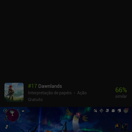
isso um pouco frustrante. O combate não é ativo o suficiente para
ser divertido e não é ocioso o suficiente para ser conveniente.
Felizmente, também podemos enviar animais de estimação para
caçar por nós. A progressão é lenta, mas podemos criar vários
personagens na mesma conta e fazer com que eles realizem
atividades ociosas simultaneamente, o que acelera o ritmo geral.
Na verdade, gostei bastante do ritmo lento. O maior problema do
jogo é a interface do usuário. Por exemplo, o HP do nosso
personagem fica um pouco oculto durante o combate e, ao clicar
no botão voltar do meu celular, o jogo é fechado em vez de voltar
para a tela anterior. Felizmente, tudo isso pode ser melhorado com
o tempo. O IdleMMO é monetizado por meio de uma assinatura
mensal de US$ 6,99 que aumenta o tempo máximo de inatividade,
fornece alguns espaços extras de inventário e desbloqueia outras
#
17
Dawnlands
pequenas recompensas e recursos de qualidade de vida.
66
%
Interpretação de papéis
Ação
Felizmente, esses benefícios não oferecem uma grande vantagem,
similar
e também podemos comprar a assinatura com o ouro do jogo de
Gratuito
outros jogadores. Apesar das falhas, é um dos melhores RPGs
ociosos inspirados em Runescape que joguei nos últimos tempos.
Mas ele ainda precisa se atualizar para competir com os melhores.