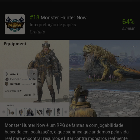
alimentos e ferramentas, e é agradável caçar monstros fortes para
obter recursos raros.O mundo também está repleto de pequenos
#
18
Monster Hunter Now
tesouros para encontrar, minijogos para completar em troca de
64
%
recompensas e até cavalos que podemos domar e montar como
Interpretação de papéis
similar
animais de estimação. E quando a noite cai, o mundo é invadido
Gratuito
por inimigos fortes que nos incentivam a ir para casa e dormir.Um
dos recursos mais exclusivos do jogo é que podemos começar em
nosso próprio mundo para um jogador ou entrar em um mundo
multijogador cooperativo para explorar com outros jogadores.
Podemos alternar entre os dois a qualquer momento.As maiores
desvantagens são que o combate é rígido e desajeitado, e ter de se
teletransportar para casa para esvaziar o inventário limitado é um
tanto frustrante.Dawnlands é monetizado por meio de iAPs e de
um passe de batalha - ambos permitem que você se fortaleça mais
rapidamente. Felizmente, esses recursos nunca são muito
utilizados, e há muito para explorar e aproveitar como jogador
gratuito.O jogo está muito perto de ser excelente, mas fica aquém,
especialmente devido ao combate. No entanto, ainda é uma
experiência agradável e um dos poucos jogos cooperativos
Monster Hunter Now é um RPG de fantasia com jogabilidade
realmente grandes no celular.
baseada em localização, o que significa que andamos pela vida
real para encontrar recursos e lutar contra monstros realmente