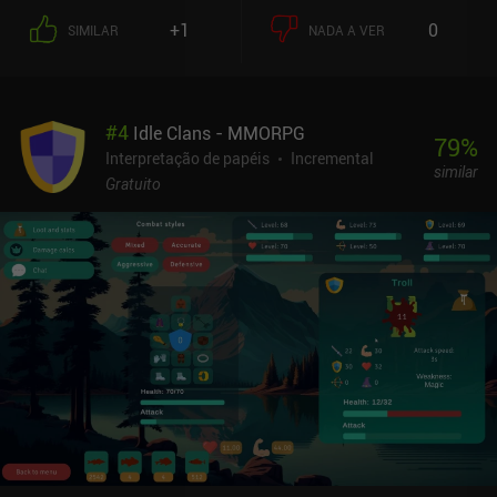
ataques, nosso personagem para e devemos tocar novamente para
+1
0
SIMILAR
NADA A VER
continuar. As poções consumíveis também são usadas
automaticamente quando estamos com pouco HP. Elas não são
caras, mas se esgotam com uma rapidez frustrante, o que nos
obriga a voltar à nossa base a cada poucos minutos para
#
4
Idle Clans - MMORPG
reabastecer. O recurso mais interessante, no entanto, é que
79
%
qualquer encontro com o inimigo se transforma automaticamente
Interpretação de papéis
Incremental
similar
em uma batalha cooperativa se outros jogadores entrarem no
Gratuito
mesmo mapa. Até quatro jogadores podem atacar ao mesmo
tempo, o que facilita muito o enfrentamento de inimigos mais
difíceis. Isso quase me fez lembrar do Ulala Idle Adventure de
2019. Também podemos ficar AFK por 8 horas, período em que
nosso herói ataca automaticamente. Mas como nenhum item é
obtido quando se está off-line, é importante estar on-line.
Infelizmente, ainda não há conteúdo suficiente para me manter
ocupado quando estou jogando ativamente. O jogo ainda é um
pouco rudimentar e, como algo intermediário entre um MMORPG
antigo e um jogo ocioso moderno, não é para todos.
Provavelmente, você o amará ou o odiará. O Corah é monetizado
por meio de iAPs para progredir mais rapidamente e por uma
assinatura mensal de US$ 5,99 que nos permite guardar mais