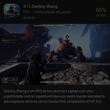
histórias interessantes, armas que nos permitem enfrentar
#
15
Destiny: Rising
adversários fortes e poeira estelar que podemos trocar por outras
66
%
recompensas em uma loja. Subimos o nível de nossos
FPS
Interpretação de papéis
similar
personagens usando itens que lhes concedem quantidades
Gratuito
variadas de experiência e podemos até mesmo ascendê-los
usando itens espalhados pelo mapa. O principal problema do jogo
é que ele é muito exigente para a maioria dos telefones e pode
causar grandes aumentos de temperatura, o que pode ser
prejudicial aos nossos dispositivos com o tempo. O sistema de
nivelamento também desacelera rapidamente no final do jogo,
tornando a jogabilidade mais grindy. Apesar de ser um jogo quase
inteiramente para um jogador, ele também exige uma conexão
constante para jogar, o que pode irritar alguns jogadores. A
monetização do Genshin Impact é feita principalmente com a
venda de diamantes por meio de iAPs, que podem ser convertidos
em "Primogems" para comprar Wishes e Energy, sendo que a
última é necessária para ganhar recompensas em determinadas
masmorras. Como as taxas de obtenção de itens de alto nível em
Destiny: Rising é um RPG de tiro enorme e rápido com uma
Wishes são muito baixas, isso proporciona uma grande vantagem
jogabilidade central superdivertida e um vasto mundo semiaberto
para os jogadores pagantes. No entanto, a monetização pode ser
para explorar entre os vários modos PvE, cooperativo e PvP. Em
ignorada por enquanto, pois o jogo ainda não conta com um
mais de um aspecto, ele parece ser o filho amoroso de Genshin
sistema PvP.