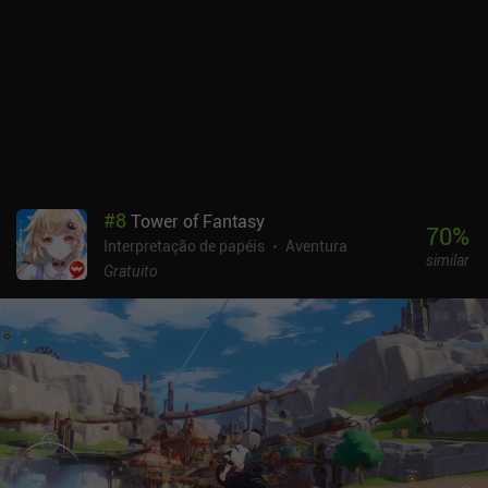
podemos continuar jogando. Isso dá ao jogo uma capacidade de
reprodução quase infinita.Os sistemas de itens e de criação são
incrivelmente detalhados, com um número assustador de
estatísticas e afixos. Demora um pouco para se acostumar, mas
também torna o jogo ainda mais interessante. O estilo artístico
pode ser desagradável, mas por trás dele há uma rica experiência
de jogo com uma grande comunidade com a qual podemos
interagir por meio de um sistema de bate-papo e de guilda no jogo.
E, curiosamente, o jogo pode ser jogado de forma ociosa ou ativa,
#
8
Tower of Fantasy
como quisermos.A Nordicandia monetiza por meio de um passe de
70
%
Interpretação de papéis
Aventura
temporada de US$ 10, iAPs para uma moeda premium usada para
similar
adicionar poções extras e espaços para habilidades e alguns
Gratuito
anúncios incentivados. Felizmente, recebemos bastante moeda
premium gratuitamente e nenhuma das atualizações é necessária
para aproveitar o jogo. Portanto, se você gosta do gênero, não
deixe de conferir o jogo.