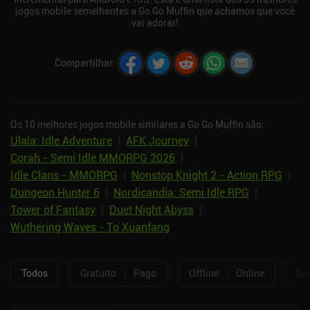
jogos mobile semelhantes a Go Go Muffin que achamos que você
vai adorar!
Compartilhar
:
Os 10 melhores jogos mobile similares a Go Go Muffin são:
Ulala: Idle Adventure
|
AFK Journey
|
Corah - Semi Idle MMORPG 2026
|
Idle Clans - MMORPG
|
Nonstop Knight 2 - Action RPG
|
Dungeon Hunter 6
|
Nordicandia: Semi Idle RPG
|
Tower of Fantasy
|
Duet Night Abyss
|
Wuthering Waves - To Xuanfang
Todos
Gratuito
|
Pago
Offline
|
Online
Um