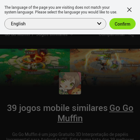
The language of the page you are visiting does not match your
system language. Please select the language you would like to use.
English
Confirm
Go Go Muffin
Jogos similares
Compartilhar
39 jogos mobile similares
Go Go
Muffin
Go Go Muffin é um jogo Gratuito 3D Interpretação de papéis
Incremental para Android e iOS. Esta é uma lista dos 39 melhores