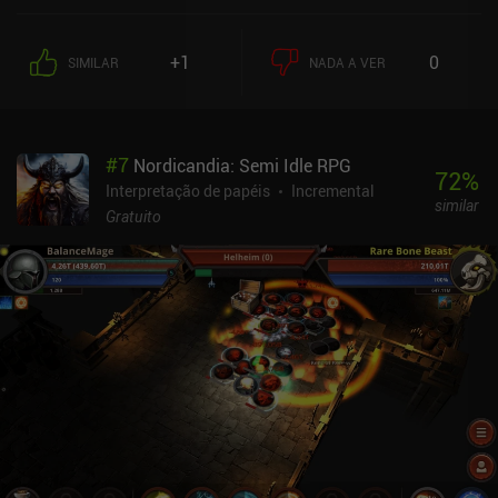
parece polido. Portanto, é quase como Diablo Immortal,
Undecember e outros grandes RPGs de ação - só que com
jogabilidade pior e monetização igual ou pior. A jogabilidade
+1
0
SIMILAR
NADA A VER
principal consiste em entrar em diferentes modos de jogo com
nosso personagem principal e os heróis auxiliares que
desbloqueamos por meio de um sistema de gacha. Esses
ajudantes atacam automaticamente, enquanto o herói principal
#
7
Nordicandia: Semi Idle RPG
pode ser controlado manual ou automaticamente. O combate é
72
%
extremamente fácil até que, de repente, você não esteja mais forte
Interpretação de papéis
Incremental
similar
o suficiente e, então, torna-se praticamente impossível, a menos
Gratuito
que você aprimore seus heróis. Nós também não temos números
visíveis em nossa barra de HP. Nem os inimigos. Porque,
aparentemente, isso não importa em um RPG... A interface do
usuário é terrivelmente confusa, com eventos diários e lojas. Mas
a pior parte é, de longe, a monetização. O jogo apresenta todos os
sistemas imagináveis, incluindo assinaturas, passes de batalha,
sistemas de energia para missões da história principal e ataques
rápidos, rodas da sorte, recompensas diárias de recarga, um
sistema VIP, pacotes iniciais e muito mais. Mas talvez ainda pior,
algumas de suas opções de compra são muito enganosas. Por
exemplo, eles anunciam "compras gratuitas" que dão a você um
retorno de 100% das gemas gastas, mas é claro que você precisa