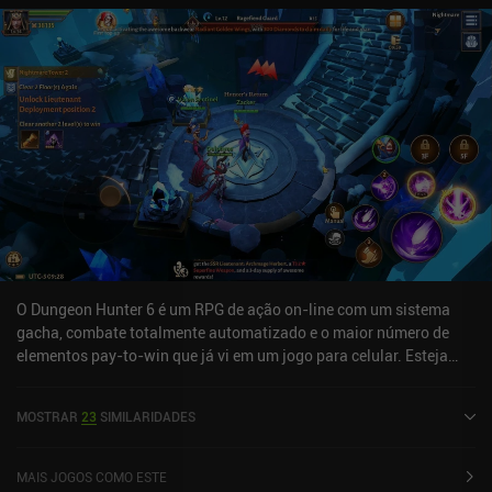
O Dungeon Hunter 6 é um RPG de ação on-line com um sistema
gacha, combate totalmente automatizado e o maior número de
elementos pay-to-win que já vi em um jogo para celular. Esteja
avisado. Para ser sincero, o jogo é uma grande decepção. Sim, há
uma tonelada de modos de jogo, incluindo batalhas cooperativas,
MOSTRAR
23
SIMILARIDADES
masmorras solo, PvP assíncrono, missões baseadas em histórias
e muito mais. Mas os controles são ruins, todos os combates e
movimentos podem ser automatizados, e o jogo simplesmente não
MAIS JOGOS COMO ESTE