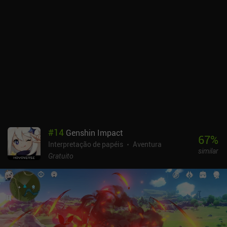
melhores itens é incrivelmente difícil. Um usuário do Redditor
calculou que isso levaria cerca de 240 dias. Mas, felizmente, não
precisamos disso para participar do jogo final atual. Os heróis são
desbloqueados por meio de um sistema de gacha e, infelizmente,
precisamos de duplicatas para aumentar seu nível de estrela.
Portanto, embora as taxas sejam razoáveis, leva muito tempo para
obter um herói totalmente atualizado. Além disso, as muitas
missões diárias e missões rapidamente fazem com que a
otimização do grind pareça uma tarefa árdua. Há também um
sistema de energia que limita a progressão diária. Mas, para ser
justo, consegui jogar por mais de uma hora sem ficar sem energia.
CookieRun: Tower of Adventures é monetizado por meio de um
#
14
Genshin Impact
passe de batalha pago e muitos iAPs para bilhetes de raid extras e
67
%
Interpretação de papéis
Aventura
a moeda premium usada para os gacha pulls. Eu me diverti muito
similar
com a jogabilidade, mas a monetização torna o jogo difícil de
Gratuito
recomendar, a menos que você possa ignorá-la completamente.