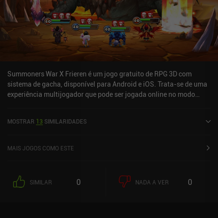
Summoners War X Frieren é um jogo gratuito de RPG 3D com
sistema de gacha, disponível para Android e iOS. Trata-se de uma
experiência multijogador que pode ser jogada online no modo
paisagem. O Summoners War X Frieren foi lançado em junho de
2014 e tem uma avaliação atual de 3,9 de 5,0 no Google Play e 4,2
MOSTRAR
13
SIMILARIDADES
de 5,0 na App Store do iOS.
MAIS JOGOS COMO ESTE
0
0
SIMILAR
NADA A VER