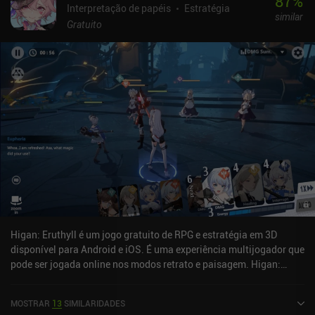
87
%
Interpretação de papéis
Estratégia
similar
Gratuito
Higan: Eruthyll é um jogo gratuito de RPG e estratégia em 3D
disponível para Android e iOS. É uma experiência multijogador que
pode ser jogada online nos modos retrato e paisagem. Higan:
Eruthyll foi lançado em março de 2023 e tem uma avaliação atual
de 3,4 de 5,0 no Google Play e 3,4 de 5,0 na App Store do iOS.
MOSTRAR
13
SIMILARIDADES