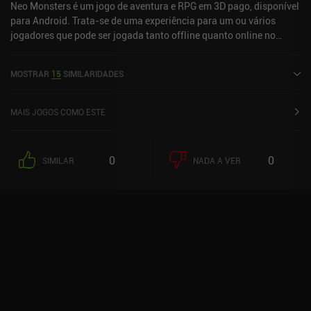
Neo Monsters é um jogo de aventura e RPG em 3D pago, disponível
para Android. Trata-se de uma experiência para um ou vários
jogadores que pode ser jogada tanto offline quanto online no
modo paisagem. O jogo recebeu 1 avaliação de um usuário da
comunidade MiniReview. O Neo Monsters foi lançado em abril de
MOSTRAR
15
SIMILARIDADES
2016 e tem uma avaliação atual de 4,6 de 5,0 no Google Play.
MAIS JOGOS COMO ESTE
0
0
SIMILAR
NADA A VER