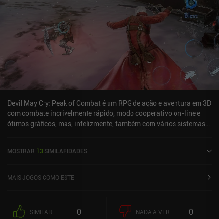
Devil May Cry: Peak of Combat é um RPG de ação e aventura em 3D
com combate incrivelmente rápido, modo cooperativo on-line e
ótimos gráficos, mas, infelizmente, também com vários sistemas
de gacha e pay-to-win. A jogabilidade principal envolve levar três
personagens para várias missões de campanha e modos de jogo
MOSTRAR
13
SIMILARIDADES
em que usamos ataques padrão, habilidades especiais e combos
perfeitamente sincronizados para causar danos. Também
podemos alternar entre nossos personagens a qualquer momento
MAIS JOGOS COMO ESTE
para ativar habilidades poderosas ou até mesmo pular para
continuar lutando no ar. O combate é, sem dúvida, o ponto forte do
jogo, e os chefes e monstros são incríveis. Isso me lembra um
0
0
SIMILAR
NADA A VER
pouco o Honkai Impact 3rd. Infelizmente, há muitas cenas