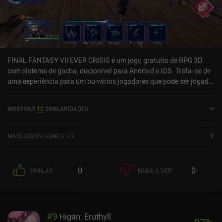
FINAL FANTASY VII EVER CRISIS é um jogo gratuito de RPG 3D
com sistema de gacha, disponível para Android e iOS. Trata-se de
uma experiência para um ou vários jogadores que pode ser jogada
online no modo paisagem. O jogo recebeu 2 avaliações de
usuários da comunidade MiniReview. FINAL FANTASY VII EVER
MOSTRAR
12
SIMILARIDADES
CRISIS foi lançado em setembro de 2023 e tem uma avaliação
atual de 4,1 de 5,0 no Google Play e 4,7 de 5,0 na App Store do iOS.
MAIS JOGOS COMO ESTE
0
0
SIMILAR
NADA A VER
#
9
Higan: Eruthyll