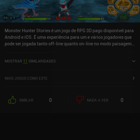
Monster Hunter Stories é um jogo de RPG 3D pago disponível para
Android e iOS. É uma experiência para um e vários jogadores que
pode ser jogada tanto off-line quanto on-line no modo paisagem.
Ele recebeu 3 avaliações de usuários da comunidade MiniReview.
Monster Hunter Stories foi lançado em setembro de 2018 e tem
MOSTRAR
11
SIMILARIDADES
uma classificação atual de 4,1 de 5,0 no Google Play e 4,5 de 5,0 na
iOS App Store.
MAIS JOGOS COMO ESTE
0
0
SIMILAR
NADA A VER