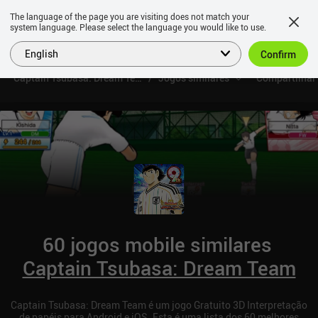
The language of the page you are visiting does not match your
system language. Please select the language you would like to use.
English
Confirm
Captain Tsubasa: Dream Team
Jogos similares
Compartilhar
60 jogos mobile similares
Captain Tsubasa: Dream Team
Captain Tsubasa: Dream Team é um jogo Gratuito 3D Interpretação
de papéis para Android e iOS. Esta é uma lista dos 60 melhores