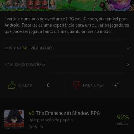
Evertale é um jogo de aventura e RPG em 3D pago, disponível para
Android. Trata-se de uma experiência para um ou vários jogadores
que pode ser jogada tanto offline quanto online no modo
paisagem. Evertale foi lançado em março de 2019 e tem
atualmente uma avaliação de 4,6 em 5,0 no Google Play.
MOSTRAR
14
SIMILARIDADES
MAIS JOGOS COMO ESTE
0
+1
SIMILAR
NADA A VER
#
3
The Eminence in Shadow RPG
92
%
Interpretação de papéis
similar
Gratuito