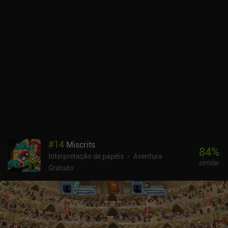
que lutamos contra os heróis de outros jogadores controlados por
uma IA, seja fortemente Pay-to-Win, mas o conteúdo para um
jogador ainda pode ser aproveitado gratuitamente.
#
14
Miscrits
84
%
Interpretação de papéis
Aventura
similar
Gratuito