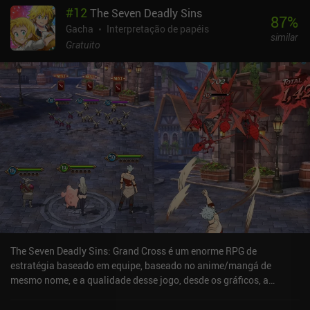
#
12
The Seven Deadly Sins
87
%
Gacha
Interpretação de papéis
similar
Gratuito
The Seven Deadly Sins: Grand Cross é um enorme RPG de
estratégia baseado em equipe, baseado no anime/mangá de
mesmo nome, e a qualidade desse jogo, desde os gráficos, a
interface do usuário e a história, realmente me surpreendeu.O jogo
nos permite desbloquear e subir de nível os heróis, dos quais