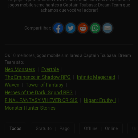
jogos mobile semelhantes a Captain Tsubasa: Dream Team que
achamos que você vai adorar!
Compartilhar
:
Os 10 melhores jogos mobile similares a Captain Tsubasa: Dream
Team são:
Neo Monsters
|
Evertale
|
The Eminence in Shadow RPG
|
Infinite Magicraid
|
Waven
|
Tower of Fantasy
|
Heroes of the Dark: Squad RPG
|
FINAL FANTASY VII EVER CRISIS
|
Higan: Eruthyll
|
Monster Hunter Stories
Todos
Gratuito
|
Pago
Offline
|
Online
Um