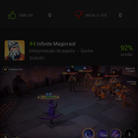
0
0
SIMILAR
NADA A VER
#
4
Infinite Magicraid
92
%
Interpretação de papéis
Gacha
similar
Gratuito