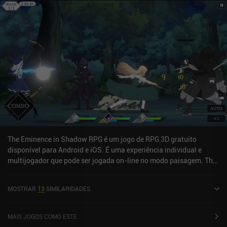
The Eminence in Shadow RPG é um jogo de RPG 3D gratuito
disponível para Android e iOS. É uma experiência individual e
multijogador que pode ser jogada on-line no modo paisagem. The
Eminence in Shadow RPG foi lançado em novembro de 2022 e tem
uma classificação atual de 4,4 de 5,0 no Google Play e 4,4 de 5,0 na
MOSTRAR
13
SIMILARIDADES
iOS App Store.
MAIS JOGOS COMO ESTE