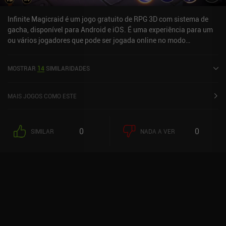
Infinite Magicraid é um jogo gratuito de RPG 3D com sistema de
gacha, disponível para Android e iOS. É uma experiência para um
ou vários jogadores que pode ser jogada online no modo
paisagem. O Infinite Magicraid foi lançado em setembro de 2022 e
tem uma avaliação atual de 4,4 de 5,0 no Google Play e 4,7 de 5,0
MOSTRAR
14
SIMILARIDADES
na App Store do iOS.
MAIS JOGOS COMO ESTE
0
0
SIMILAR
NADA A VER