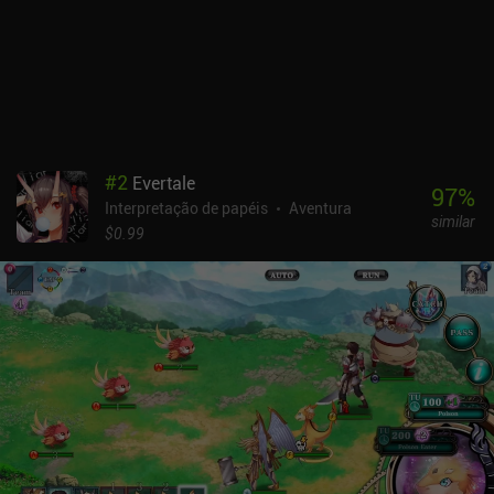
#
2
Evertale
97
%
Interpretação de papéis
Aventura
similar
$0.99