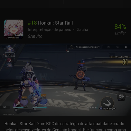
cortadas que interrompem o fluxo do jogo. E quanto mais eu
jogava, mais frustrantes elas se tornavam. Quando não estamos
lutando, podemos desbloquear novos heróis, armas e cartas de
#
18
Honkai: Star Rail
aumento de estatísticas ou melhorar os existentes de várias
84
%
maneiras diferentes. Isso pode parecer ótimo, mas ter certeza de
Interpretação de papéis
Gacha
similar
que tudo foi atualizado para o nível mais recente rapidamente
Gratuito
começou a parecer uma tarefa árdua. O jogo também apresenta
modo cooperativo on-line e PvP em tempo real. O modo
cooperativo foi decente, mas o PvP definitivamente parece ser
pago para ganhar, apesar das tentativas de igualar o campo de
jogo. Embora o estilo artístico seja excelente e
surpreendentemente polido, a interface do usuário é repleta de
menus e "pontos vermelhos" que nos obrigam a verificar
constantemente cada sistema. Devil May Cry: Peak of Combat é
monetizado por meio de um passe de batalha, um sistema de
energia e muitos iAPs para obter recursos e gacha. Ele pode ser
apreciado como um jogo gratuito, mas temo que o final do jogo se
transforme em um grande esforço. É difícil pontuar esse jogo
porque o combate é muito bom, especialmente com um controle.
Mas em outras áreas há uma falta grave. No final das contas, não
Honkai: Star Rail é um RPG de estratégia de alta qualidade criado
é o jogo DMC que os fãs esperavam, mas você ainda poderá
pelos desenvolvedores do Genshin Impact. Ele funciona como uma