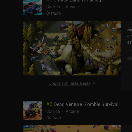
Corrida
Arcade
Gratuito
Sm
em
es
au
vi
MO
pe
di
po
mu
Jogos similares a este
pe
po
pr
#
6
Dead Venture: Zombie Survival
Fe
po
Corrida
Arcade
em
Gratuito
au
co