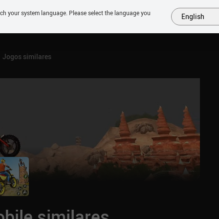
tch your system language. Please select the language you
English
MAIS
EM BREVE
JOGOS
SIMILARES
COLEÇÕES
TOP
Jogos similares
bile similares