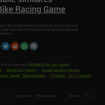
 Bike Racing Game
ito 3D Corrida Arcade para Android. Esta é uma lista
T Bike Stunt Bike Racing Game que achamos que você
i adorar!
Hillside Drive: car racing
|
e Racing Game são:
e
|
Starlit Kart Racing
|
Smash Bandits Racing
|
d for Speed™ Most Wanted
|
CYGRAM - Sci-Fi Racing
|
|
|
ne
Um jogador
Multijogador
Retrato
Paisagem