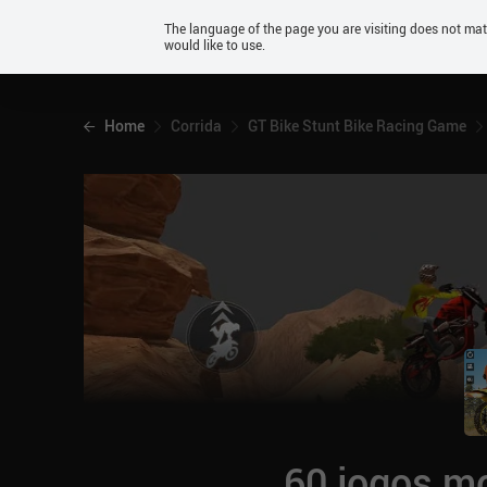
Android
The language of the page you are visiting does not ma
would like to use.
iOS
Home
Corrida
GT Bike Stunt Bike Racing Game
60 jogos mo