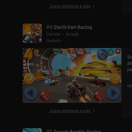
Jogos similares a este
#
4
Starlit Kart Racing
Corrida
Arcade
Gratuito
St
di
jo
Ka
cl
MO
iO
Jogos similares a este
#
5
Smash Bandits Racing