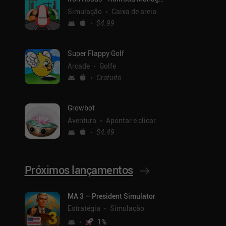
Simulação
Caixa de areia
$4.99
Super Flappy Golf
Arcade
Golfe
Gratuito
Growbot
Aventura
Apontar e clicar
$4.49
Próximos lançamentos
MA 3 – President Simulator
Estratégia
Simulação
1
%