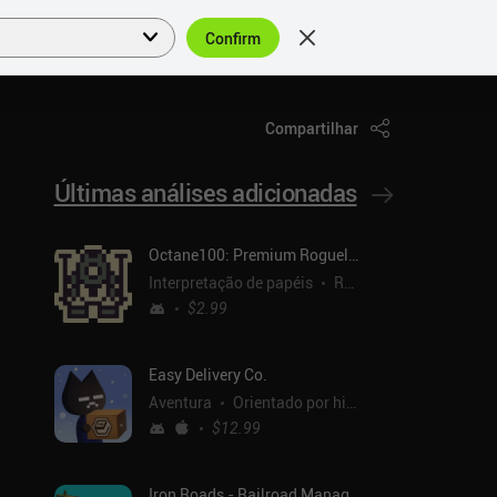
Confirm
Entrar
PT
Compartilhar
Últimas análises adicionadas
Octane100: Premium Roguelike
Interpretação de papéis
Roguelike
$2.99
Easy Delivery Co.
Aventura
Orientado por histórias
$12.99
Iron Roads - Railroad Manager