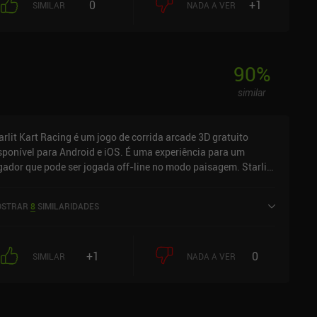
0
+1
SIMILAR
NADA A VER
90
%
similar
arlit Kart Racing é um jogo de corrida arcade 3D gratuito
sponível para Android e iOS. É uma experiência para um
gador que pode ser jogada off-line no modo paisagem. Starlit
rt Racing foi lançado em setembro de 2021 e tem uma
assificação atual de 3,8 de 5,0 no Google Play e 4,3 de 5,0 na
STRAR
8
SIMILARIDADES
S App Store.
+1
0
SIMILAR
NADA A VER