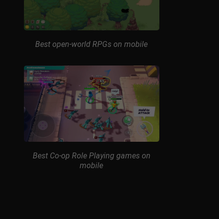
Best open-world RPGs on mobile
Best Co-op Role Playing games on
mobile