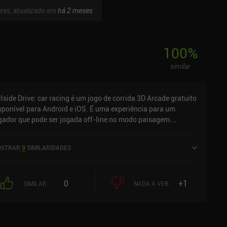
ares, atualizado em
há 2 meses
100
%
similar
llside Drive: car racing é um jogo de corrida 3D Arcade gratuito
sponível para Android e iOS. É uma experiência para um
gador que pode ser jogada off-line no modo paisagem.
llside Drive: car racing foi lançado em abril de 2020 e tem uma
assificação atual de 3,7 de 5,0 no Google Play e 4 de 5,0 na iOS
STRAR
9
SIMILARIDADES
p Store.
0
+1
SIMILAR
NADA A VER