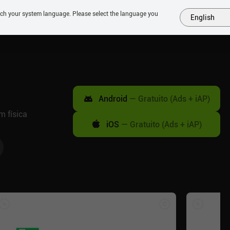
tch your system language. Please select the language you
English
MAIS
EM BREVE
JOGOS
SIMILARES
COLEÇÕES
TOP
Android
—
Gratuito (Ads + iAP)
 física
iOS
—
Gratuito (Ads + iAP)