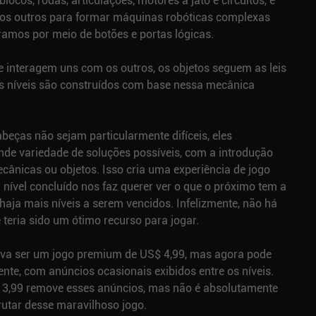
locos, rodas, articulações, motores a jato e circuitos, e
os outros para formar máquinas robóticas complexas
ramos por meio de botões e portas lógicas.
interagem uns com os outros, os objetos seguem as leis
dos níveis são construídos com base nessa mecânica
eças não sejam particularmente difíceis, eles
e variedade de soluções possíveis, com a introdução
cânicas ou objetos. Isso cria uma experiência de jogo
 nível concluído nos faz querer ver o que o próximo tem a
 haja mais níveis a serem vencidos. Infelizmente, não há
e teria sido um ótimo recurso para jogar.
va ser um jogo premium de US$ 4,99, mas agora pode
nte, com anúncios ocasionais exibidos entre os níveis.
 3,99 remove esses anúncios, mas não é absolutamente
rutar desse maravilhoso jogo.