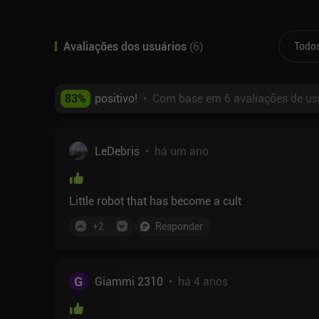
Avaliações dos usuários
(
6
)
Todo
83
%
positivo!
•
Com base em 6 avaliações de us
LeDebris
•
há um ano
Little robot that has become a cult
+
2
Responder
G
Giammi 2310
•
há 4 anos