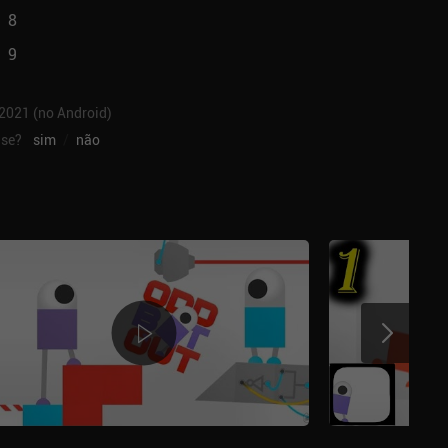
8
9
 2021 (no Android)
ise?
sim
/
não