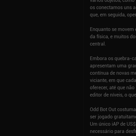
vários objetos, como b
os conectamos uns a
que, em seguida, ope
Enquanto se movem e 
da física, e muitos 
central.
Embora os quebra-cab
apresentam uma grand
contínua de novas me
viciante, em que cada
oferecer, até que não
editor de níveis, o qu
Odd Bot Out costuma
ser jogado gratuitame
Um único iAP de US$
necessário para desf