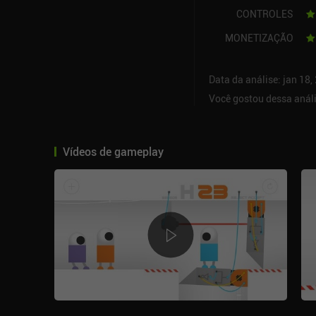
CONTROLES
MONETIZAÇÃO
Data da análise: jan 18,
Você gostou dessa anál
Vídeos de gameplay