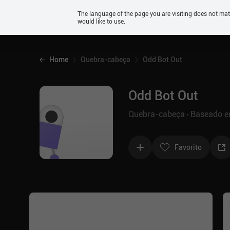
Android
The language of the page you are visiting does not ma
would like to use.
iOS
Home
Quebra-cabeça
Odd Bot Out
Odd Bot Out
Quebra-cabeça
Baseado em
Favorito