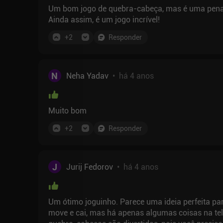
Um bom jogo de quebra-cabeça, mas é uma pena q
Ainda assim, é um jogo incrível!
+
2
Responder
N
Neha Yadav
•
há 4 anos
Muito bom
+
2
Responder
J
Jurij Fedorov
•
há 4 anos
Um ótimo joguinho. Parece uma ideia perfeita para
move e cai, mas há apenas algumas coisas na te