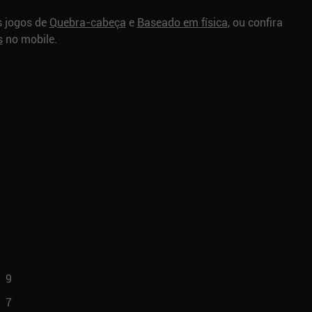
s jogos de
Quebra-cabeça
e
Baseado em física
, ou confira
s
no mobile.
9
7