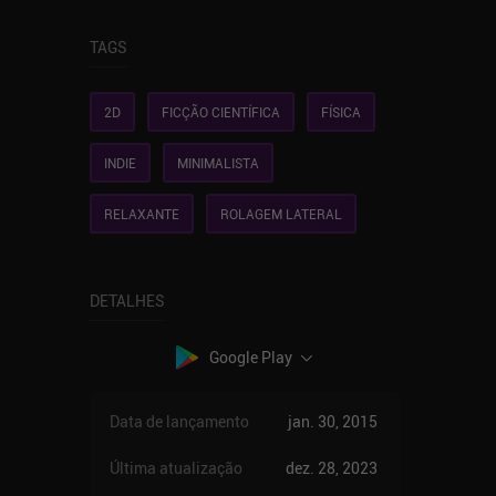
TAGS
2D
FICÇÃO CIENTÍFICA
FÍSICA
INDIE
MINIMALISTA
RELAXANTE
ROLAGEM LATERAL
DETALHES
Google Play
Data de lançamento
jan. 30, 2015
Última atualização
dez. 28, 2023