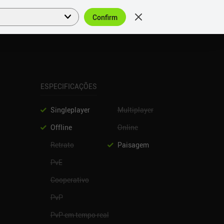
Confirm
Entrar
PT
ESPECIFICAÇÕES
Singleplayer
Multiplayer
Offline
Online
Retrato
Paisagem
PvE
Cooperativo
PvP
PvP em tempo real