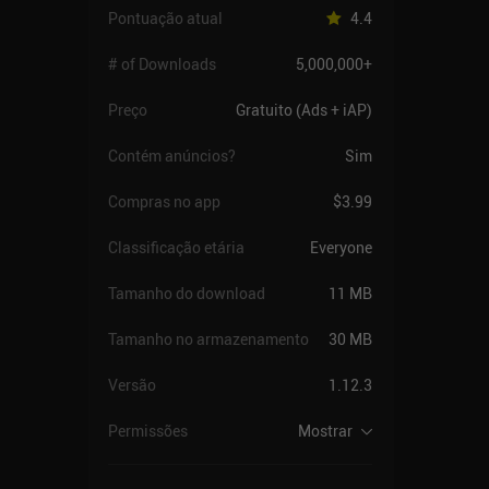
Pontuação atual
4.4
# of Downloads
5,000,000+
Preço
Gratuito (Ads + iAP)
Contém anúncios?
Sim
Compras no app
$3.99
Classificação etária
Everyone
Tamanho do download
11 MB
Tamanho no armazenamento
30 MB
Versão
1.12.3
Permissões
Mostrar