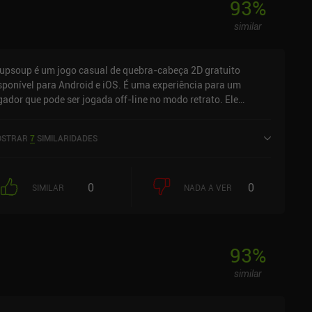
93
%
similar
upsoup é um jogo casual de quebra-cabeça 2D gratuito
sponível para Android e iOS. É uma experiência para um
gador que pode ser jogada off-line no modo retrato. Ele
cebeu 3 avaliações de usuários da comunidade MiniReview.
upsoup foi lançado em dezembro de 2022 e tem uma
STRAR
7
SIMILARIDADES
assificação atual de 4,7 de 5,0 no Google Play e 4,6 de 5,0 na
S App Store.
0
0
SIMILAR
NADA A VER
93
%
similar