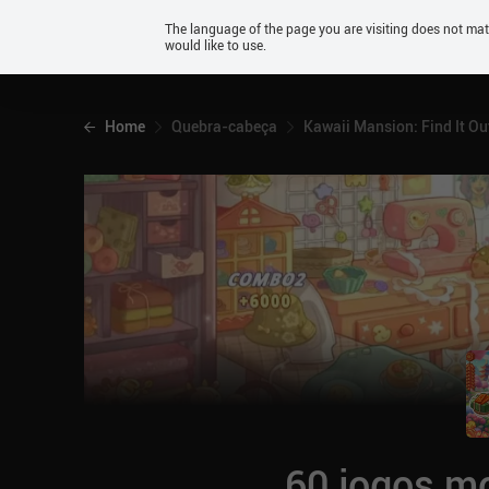
Android
The language of the page you are visiting does not ma
would like to use.
iOS
Home
Quebra-cabeça
Kawaii Mansion: Find It Ou
60 jogos mo