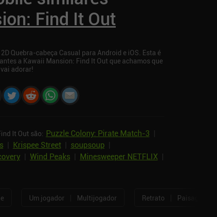
on: Find It Out
o 2D Quebra-cabeça Casual para Android e iOS. Esta é
antes a Kawaii Mansion: Find It Out que achamos que
vai adorar!
Puzzle Colony: Pirate Match‑3
|
nd It Out são:
s
|
Krispee Street
|
soupsoup
|
covery
|
Wind Peaks
|
Minesweeper NETFLIX
|
|
|
ne
Um jogador
Multijogador
Retrato
Paisagem