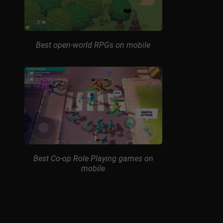
Best open-world RPGs on mobile
Best Co-op Role Playing games on
mobile