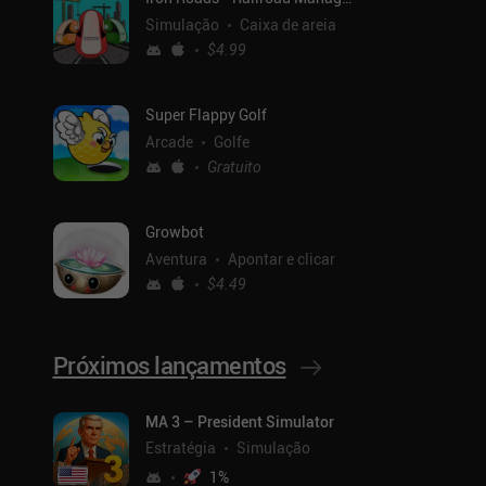
Simulação
Caixa de areia
$4.99
Super Flappy Golf
Arcade
Golfe
Gratuito
Growbot
Aventura
Apontar e clicar
$4.49
Próximos lançamentos
MA 3 – President Simulator
Estratégia
Simulação
1
%