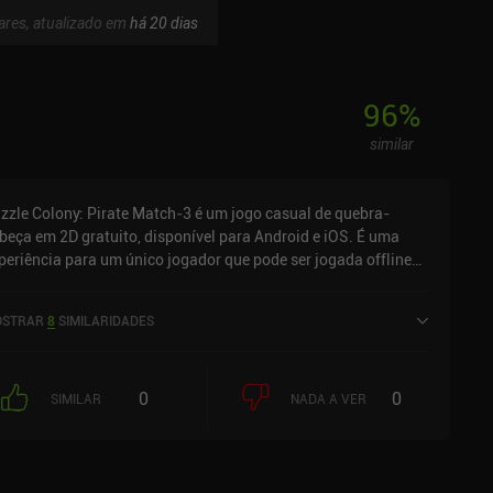
ares, atualizado em
há 20 dias
96
%
similar
zzle Colony: Pirate Match‑3 é um jogo casual de quebra-
beça em 2D gratuito, disponível para Android e iOS. É uma
periência para um único jogador que pode ser jogada offline
 modo retrato. O Puzzle Colony: Pirate Match‑3 foi lançado
 abril de 2023 e tem uma avaliação atual de 4,4 de 5,0 no
STRAR
8
SIMILARIDADES
ogle Play e 4,9 de 5,0 na App Store do iOS.
0
0
SIMILAR
NADA A VER