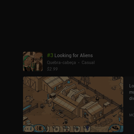
#
3
Looking for Aliens
Quebra-cabeça
Casual
$2.99
Lo
mu
di
Ca
e 
MO
No
falta
de