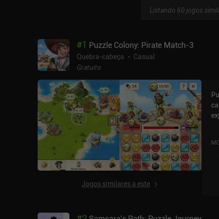
Listando 60 jogos simil
#
1
Puzzle Colony: Pirate Match‑3
Quebra-cabeça
Casual
Gratuito
Pu
ca
ex
no
em
MO
Go
Jogos similares a este
#
2
Samsara’s Path: Puzzle Journey