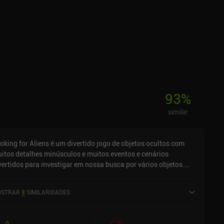
93
%
similar
oking for Aliens é um divertido jogo de objetos ocultos com
itos detalhes minúsculos e muitos eventos e cenários
vertidos para investigar em nossa busca por vários objetos.
da nível nos apresenta alguns objetos na parte inferior da tela
um mapa enorme cheio de personagens e edifícios minúsculos.
STRAR
8
SIMILARIDADES
sso objetivo é encontrar o número suficiente de objetos que
m para concluir o nível. O que realmente faz o jogo se
stacar da maioria dos jogos de objetos ocultos é que seu