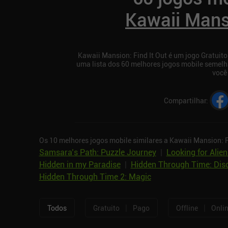
Kawaii Mansi
Kawaii Mansion: Find It Out é um jogo Gratuit
uma lista dos 60 melhores jogos mobile semelh
você 
Compartilhar
:
Os 10 melhores jogos mobile similares a Kawaii Mansion: Fi
Samsara’s Path: Puzzle Journey
|
Looking for Alien
Hidden in my Paradise
|
Hidden Through Time: Dis
Hidden Through Time 2: Magic
|
|
Todos
Gratuito
Pago
Offline
Onli