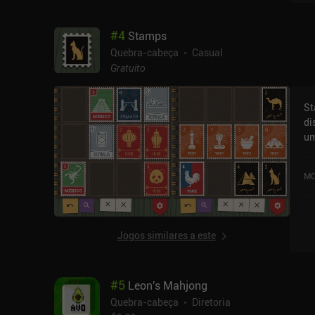
#
4
Stamps
Quebra-cabeça
Casual
Gratuito
St
di
um
jo
Mi
MO
av
Jogos similares a este
#
5
Leon's Mahjong
Quebra-cabeça
Diretoria