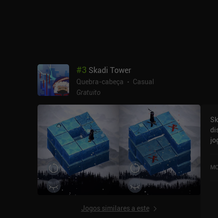
ob
in
pre
er
joga
pr
testad
#
3
Skadi Tower
es
Quebra-cabeça
Casual
es
Gratuito
Sk
di
jo
re
Sk
MO
cl
Ap
Jogos similares a este