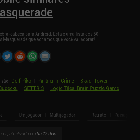
asquerade
bra-cabeça para Android. Esta é uma lista dos 60
ss Masquerade que achamos que você vai adorar!
Golf Piko
|
Partner In Crime
|
Skadi Tower
|
 são:
Sudecku
|
SETTRIS
|
Logic Tiles: Brain Puzzle Game
|
|
|
ne
Um jogador
Multijogador
Retrato
Paisagem
ares, atualizado em
há 22 dias