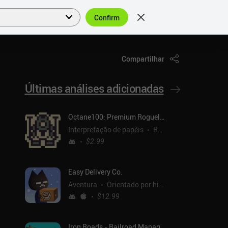
Confirm
Entrar
PT
Compartilhar
Últimas análises adicionadas
Octane100: Premium Roguelike
Interpretação de papéis
Roguelike
$2.99
Easy Delivery Co.
Aventura
Orientado por histórias
$12.99
Iron Roads - Railroad Manager