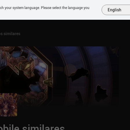
tch your system language. Please select the language you
English
MAIS
EM BREVE
JOGOS
SIMILARES
COLEÇÕES
TOP
s similares
bile similares