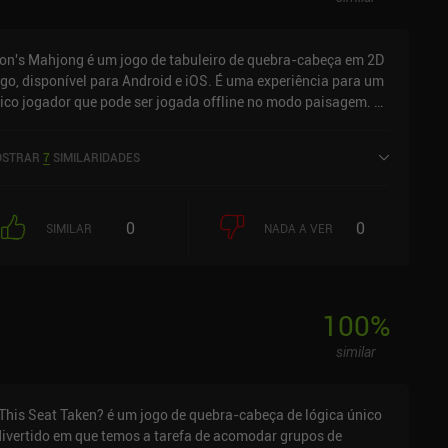
on's Mahjong é um jogo de tabuleiro de quebra-cabeça em 2D
go, disponível para Android e iOS. É uma experiência para um
ico jogador que pode ser jogada offline no modo paisagem. O
on's Mahjong foi lançado em agosto de 2025 e tem uma
aliação atual de 4,9 em 5,0 no Google Play e 4,5 em 5,0 na App
STRAR
7
SIMILARIDADES
ore do iOS.
0
0
SIMILAR
NADA A VER
100
%
similar
 This Seat Taken? é um jogo de quebra-cabeça de lógica único
divertido em que temos a tarefa de acomodar grupos de