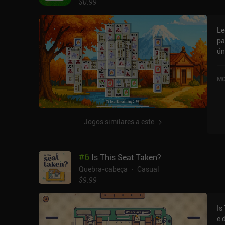
$0.99
Le
pa
ún
Le
av
MO
St
Jogos similares a este
#
6
Is This Seat Taken?
Quebra-cabeça
Casual
$9.99
Is
e 