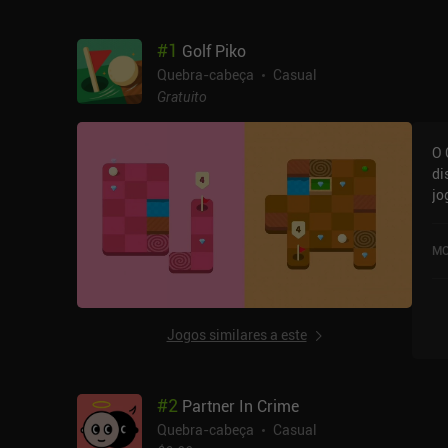
#
1
Golf Piko
Quebra-cabeça
Casual
Gratuito
O 
di
jo
fo
de
MO
Jogos similares a este
#
2
Partner In Crime
Quebra-cabeça
Casual