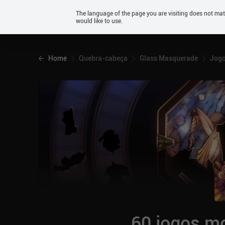
Android
The language of the page you are visiting does not ma
would like to use.
iOS
Home
Quebra-cabeça
Glass Masquerade
Jogo
60 jogos mo