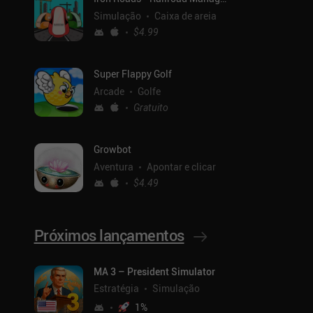
Simulação
Caixa de areia
$4.99
Super Flappy Golf
Arcade
Golfe
Gratuito
Growbot
Aventura
Apontar e clicar
$4.49
Próximos lançamentos
MA 3 – President Simulator
Estratégia
Simulação
1
%