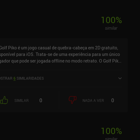
100
%
similar
Golf Piko é um jogo casual de quebra-cabeça em 2D gratuito,
sponível para iOS. Trata-se de uma experiência para um único
gador que pode ser jogada offline no modo retrato. O Golf Piko
i lançado em janeiro de 2026 e tem atualmente uma avaliação
 4,5 em 5,0 na App Store do iOS.
STRAR
6
SIMILARIDADES
0
0
SIMILAR
NADA A VER
100
%
similar