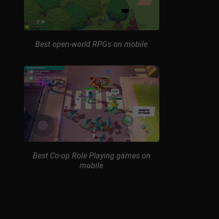
Best open-world RPGs on mobile
Best Co-op Role Playing games on
mobile