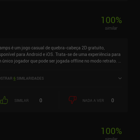
100
%
similar
amps é um jogo casual de quebra-cabeça 2D gratuito,
sponível para Android e iOS. Trata-se de uma experiência para
 único jogador que pode ser jogada offline no modo retrato. O
go recebeu 2 avaliações de usuários da comunidade
niReview. O Stamps foi lançado em junho de 2025 e tem uma
STRAR
6
SIMILARIDADES
aliação atual de 5 em 5,0 na App Store do iOS.
0
0
SIMILAR
NADA A VER
100
%
similar