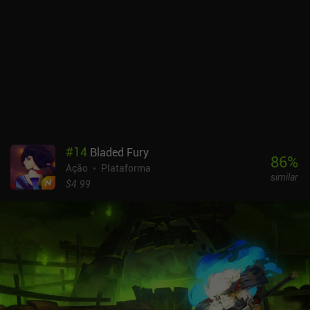
Isso torna o jogo perfeito para quem gosta de jogos de plataforma
punitivos, mas, infelizmente, é possível entrar em situações em
que a morte é aparentemente inevitável.Os controles funcionam
decentemente bem e são fáceis de dominar, e o estilo de arte e o
universo bem-humorado com tema de pato são ótimos para a
jogabilidade. A única desvantagem é que a interface de usuário do
menu é um pouco complicada.O Special Agent CyberDuck é
monetizado por meio de anúncios esparsos incentivados para
obter moeda extra no jogo, iAPs de até US$ 15 para apoiar o
desenvolvedor independente ou desbloquear instantaneamente
#
14
Bladed Fury
todos os personagens, armas e atributos. No entanto, tudo
86
%
Ação
Plataforma
também é desbloqueado com relativa facilidade por meio do jogo,
similar
e o jogo não é monótono.É uma ótima opção para quem gosta de
$4.99
jogos de plataforma hardcore, e seu modo de execução rápida
garante um alto nível de repetição.