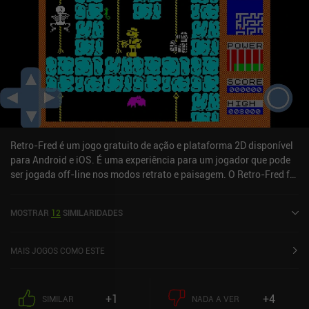
que mais gostei no jogo foi a qualidade das animações. Apesar do
estilo pixelado de baixa resolução, o movimento de cada
personagem parece natural e crível, tornando-o agradável de
assistir. Os únicos pontos negativos são a interface de usuário
pouco escalável e os controles de toque não personalizáveis.
Felizmente, o jogo pode ser jogado com um controle.Draconian
monetiza exibindo anúncios curtos entre os níveis, mas,
considerando o tempo que esses níveis levam para terminar,
assistir aos anúncios nunca será um problema. Para aqueles que
desejam apoiar os desenvolvedores, que claramente dedicaram
Retro-Fred é um jogo gratuito de ação e plataforma 2D disponível
muito esforço e amor a esse jogo, há um único iAP que também
para Android e iOS. É uma experiência para um jogador que pode
desativa os anúncios.
ser jogada off-line nos modos retrato e paisagem. O Retro-Fred foi
lançado em agosto de 2024 e tem uma classificação atual de 5 de
5,0 na iOS App Store.
MOSTRAR
12
SIMILARIDADES
MAIS JOGOS COMO ESTE
+1
+4
SIMILAR
NADA A VER