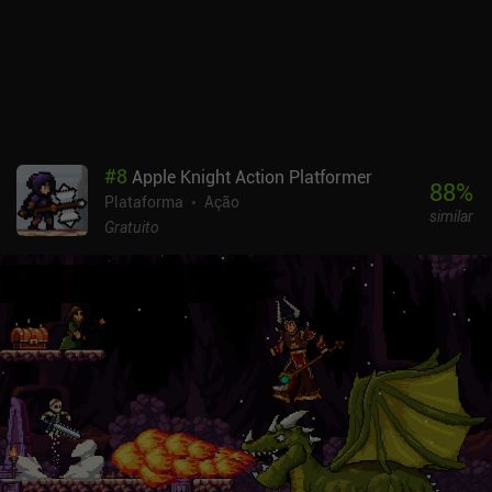
mesmo problema que tive com o outro jogo popular do
desenvolvedor, Sword of Xolan. Embora o jogo ofereça suporte a
uma ampla variedade de controles externos, achei os controles de
toque muito confortáveis e responsivos, exceto em algumas
sequências cronometradas que exigiam uma entrada rápida.
Vohenn é um jogo premium sem anúncios ou iAPs. Pode levar até
10 horas para ver tudo o que o jogo tem a oferecer, mas espere um
#
8
Apple Knight Action Platformer
grande número de retrocessos tediosos, especialmente se você
88
%
Plataforma
Ação
quiser concluir 100%. Eu só gostaria que houvesse mais recursos
similar
de qualidade de vida, como teletransportadores ou marcadores de
Gratuito
mapa.