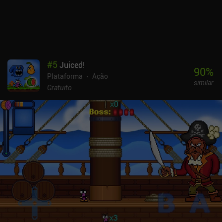
frustrantes, a jogabilidade também parece justa. Sempre sabemos
para onde ir, o aumento da dificuldade é moderado e, se não
conseguirmos prosseguir por não estarmos prestando atenção, a
culpa é toda nossa. Infelizmente, a portabilidade faz um trabalho
ruim ao tornar os controles de toque confortáveis. Parece quase
impossível jogar sem um controle Bluetooth externo.
#
5
Juiced!
Blasphemous é um jogo premium de US$ 7,99 que inclui todo o
90
%
Plataforma
Ação
DLC sem custo adicional. Se você gosta do gênero Metroidvania e
similar
não é alheio a histórias alucinantes e violência exagerada, esse é
Gratuito
um dos melhores jogos disponíveis atualmente no celular. Eu o
recomendo fortemente. [Continue com os 11 melhores jogos
Metroidvania para celular]