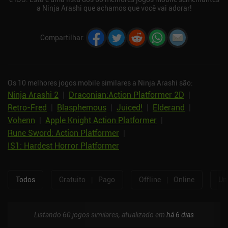
a Ninja Arashi que achamos que você vai adorar!
Compartilhar
:
Os 10 melhores jogos mobile similares a Ninja Arashi são:
Ninja Arashi 2
|
Draconian:Action Platformer 2D
|
Retro-Fred
|
Blasphemous
|
Juiced!
|
Elderand
|
Vohenn
|
Apple Knight Action Platformer
|
Rune Sword: Action Platformer
|
IS1: Hardest Horror Platformer
Todos
Gratuito
|
Pago
Offline
|
Online
Um
Listando 60 jogos similares, atualizado em
há 6 dias