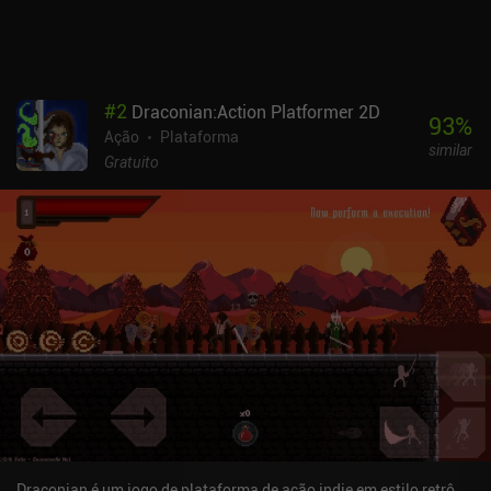
#
2
Draconian:Action Platformer 2D
93
%
Ação
Plataforma
similar
Gratuito
Draconian é um jogo de plataforma de ação indie em estilo retrô