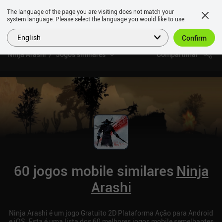
The language of the page you are visiting does not match your
system language. Please select the language you would like to use.
English
Confirm
Ninja Arashi
Jogos similares
Compartilhar
60 jogos mobile similares
Ninja
Arashi
Ninja Arashi é um jogo Gratuito 2D Plataforma Ação para Android
e iOS. Esta é uma lista dos 60 melhores jogos mobile semelhantes