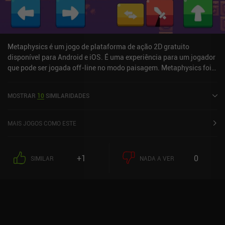
plataforma difíceis que exigem muita coragem, mas proporcionam
uma grande sensação de satisfação quando finalmente
conseguimos vencê-los.
Metaphysics é um jogo de plataforma de ação 2D gratuito
disponível para Android e iOS. É uma experiência para um jogador
que pode ser jogada off-line no modo paisagem. Metaphysics foi
lançado em maio de 2020 e tem uma classificação atual de 4,5 de
5,0 no Google Play e 5 de 5,0 na iOS App Store.
MOSTRAR
10
SIMILARIDADES
MAIS JOGOS COMO ESTE
+1
0
SIMILAR
NADA A VER