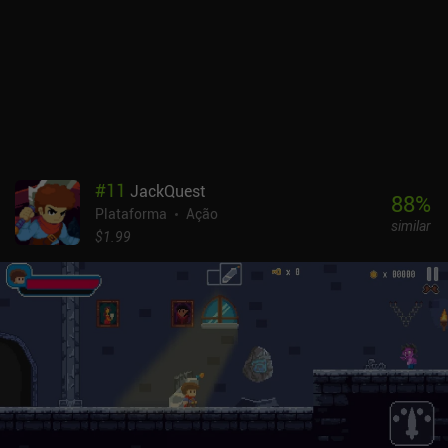
"Hardest" é desbloqueado, e é aí que a maioria dos jogadores
abandona o jogo. No entanto, para os realmente dedicados, há
também um pacote "Impossible" (Impossível) com desafios ainda
mais difíceis, o que torna o jogo adequado para uma ampla gama
de fanáticos por plataformas.O Impossible Story monetiza por
meio de anúncios exibidos ao experimentar um novo cosmético
antes de desbloqueá-lo e quando nosso personagem morre, o que
se torna bastante irritante, pois morremos muito. Felizmente, os
anúncios podem ser desativados permanentemente por meio de
#
11
JackQuest
um iAP de US$ 0,49. É um jogo perfeito para sessões curtas de
88
%
Plataforma
Ação
jogabilidade para qualquer fã de plataformas de ação hardcore.
similar
$1.99