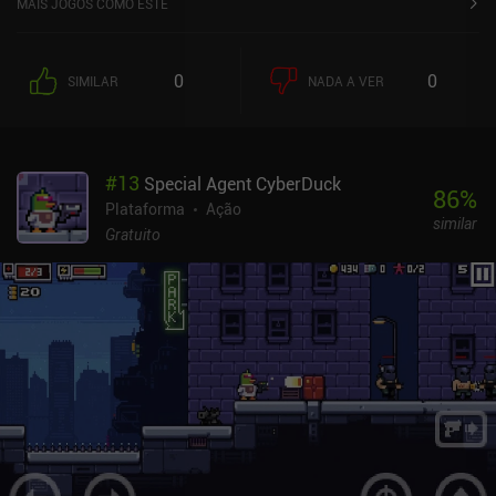
MAIS JOGOS COMO ESTE
rápido, enquanto arrastar suavemente o dedo pela tela nos
permite mover lentamente e com alta precisão.Sem sistema de
combate, Lucky Luna é um jogo que consiste em sobreviver a
0
0
SIMILAR
NADA A VER
armadilhas movendo-se rapidamente, mantendo o controle e
aterrissando com segurança na próxima plataforma. E realmente
há armadilhas em todos os lugares, portanto, é muito mais fácil
falar do que fazer, sem mencionar as salas de chefes difíceis.
#
13
Special Agent CyberDuck
Felizmente, embora seja necessário apenas um único golpe para
86
%
morrer, podemos reaparecer infinitamente nos diversos pontos de
Plataforma
Ação
similar
controle. Depois de concluir um nível, que pode levar de 5 a 10
Gratuito
minutos, obtemos três pontuações separadas com base no
número de pérolas coletadas, na rapidez com que concluímos o
nível e no número de mortes. Além do modo de campanha, em que
procuramos placas perdidas para completar um santuário, o jogo
também apresenta um modo infinito, além de conquistas e
pontuações online. O estilo de arte em pixel é fantástico, e as
animações e os efeitos sonoros ajudam a criar uma experiência
altamente envolvente. Cada nível também tem um tema distinto
com armadilhas exclusivas que fazem com que seja uma alegria
explorar tudo.Lucky Luna é um jogo premium que só pode ser
jogado com uma assinatura da Netflix. Se você já tem a Netflix, é