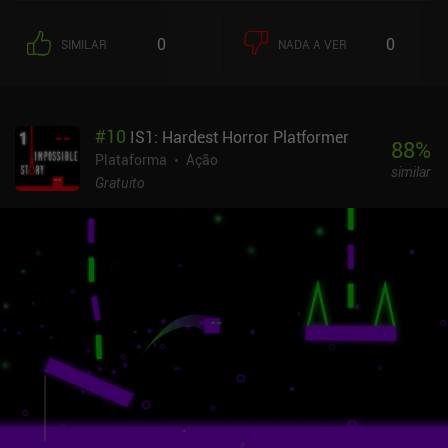
apenas para procurar baús de tesouro escondidos que, muitas
vezes, estão localizados em locais de difícil acesso.O combate não
0
0
SIMILAR
NADA A VER
é inovador, com apenas um tipo de ataque de espada e a opção de
atirar flechas se tivermos alguma em estoque. Mas, pelo menos, as
moedas que ganhamos ao completar os níveis podem ser usadas
para melhorar nosso equipamento para que possamos atacar com
#
10
IS1: Hardest Horror Platformer
mais força e suportar mais danos. O conceito mais interessante do
88
%
jogo são as runas desbloqueáveis que adicionam vários bônus às
Plataforma
Ação
similar
estatísticas do nosso personagem. Como só podemos levar três
Gratuito
delas conosco em nossa jornada, há um pouco de estratégia sobre
quais escolher, mas, em última análise, o benefício que elas
proporcionam não afeta a jogabilidade de forma
significativa.Embora seja fácil de manusear na maior parte do
tempo, às vezes notei um atraso significativo entre o
pressionamento de um dos botões na tela e a execução da
respectiva ação, o que prejudica a impressão geral do jogo.O Rune
Sword é monetizado com a exibição de anúncios forçados entre os
níveis e anúncios incentivados para reaparecer após a morte,
dobrar o número de moedas ganhas e desbloquear baús especiais.
Felizmente, há iAPs para desativar esses anúncios e alguns para
comprar moedas adicionais ou desbloquear equipamentos de alto