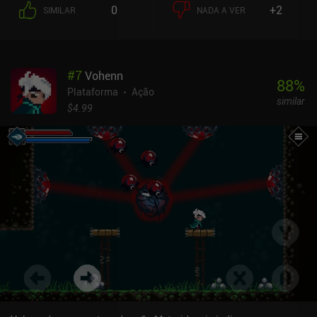
mais. Exatamente como é o costume no gênero "metroidvania". A
0
+2
SIMILAR
NADA A VER
primeira coisa que você notará é o grande número de botões de
controle do jogo, cada um responsável por uma ação específica.
Essas ações mudam de acordo com o equipamento que usamos, o
que nos permite ajustar o estilo de jogo a nosso gosto. De um
#
7
Vohenn
espadachim brutal que usa escudo a um arqueiro afiado com
88
%
habilidades de esquiva rápida ou um mago poderoso com feitiços
Plataforma
Ação
similar
mortais, há várias opções. O jogo pode parecer um pouco sombrio
$4.99
e pouco inspirador no início, mas, com o tempo, a jogabilidade e a
história começam a brilhar. Pessoalmente, fiquei um pouco
irritado com o fato de os monstros reaparecerem não apenas
depois de descansarem em fogueiras, mas também quando
entramos novamente em uma sala. Isso tornou a exploração um
pouco entediante, embora não tenha arruinado a experiência para
mim. É claro que é preferível jogar com um controle. Mas, mesmo
sem um, consegui pegar o jeito dos controles de toque que,
felizmente, podem ser altamente personalizados. Elderand é um
jogo premium de US$ 6,99 sem anúncios ou iAPs. Ele se mantém
firme como um dos melhores jogos do gênero e serve como uma
recomendação fácil para quem gosta de jogos de plataforma
hardcore com aspectos de exploração profunda.