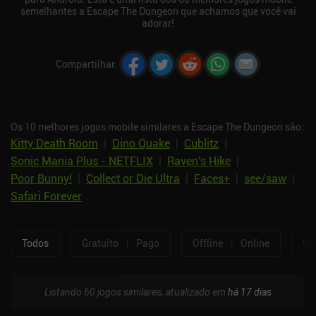
semelhantes a Escape The Dungeon que achamos que você vai
adorar!
Compartilhar
:
Os 10 melhores jogos mobile similares a Escape The Dungeon são:
Kitty Death Room
|
Dino Quake
|
Cublitz
|
Sonic Mania Plus - NETFLIX
|
Raven's Hike
|
Poor Bunny!
|
Collect or Die Ultra
|
Faces+
|
see/saw
|
Safari Forever
Todos
Gratuito
|
Pago
Offline
|
Online
Um
Listando 60 jogos similares, atualizado em
há 17 dias