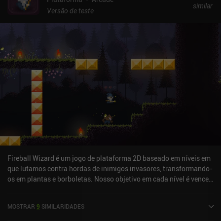
similar
Versão de teste
Fireball Wizard é um jogo de plataforma 2D baseado em níveis em
que lutamos contra hordas de inimigos invasores, transformando-
os em plantas e borboletas. Nosso objetivo em cada nível é vencer
cuidadosamente todos os desafios de plataforma, lidar com os
inimigos que estão em nosso caminho, transformando-os em
MOSTRAR
9
SIMILARIDADES
coisas bonitas, como flores ou borboletas, e coletar o dinheiro que
eles deixam cair. Podemos atirar pequenos projéteis ou carregar