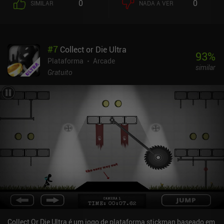
0
0
SIMILAR
NADA A VER
ganhamos mais uma das mais de 100 fantasias criativas para o
nosso herói coelhinho.Os modos "cooperativo" e "VS" para dois
jogadores fazem com que cada um use controles de toque em
lados opostos da tela e funcionam surpreendentemente bem. O
#
7
Collect or Die Ultra
jogo apresenta apenas uma fase e uma única faixa de música, o
93
%
que não é um problema para rodadas curtas, mas pode ser
Plataforma
Arcade
similar
repetitivo em sessões mais longas. Felizmente, o estilo de arte em
Gratuito
pixel do Poor Bunny! é brilhante e colorido, facilitando a
identificação rápida de todos os perigos e cenouras na tela. Os
coelhos e os perigos também são animados de forma suave e
respondem muito bem aos controles de toque. Poor Bunny! é
monetizado por anúncios que aparecem a cada poucas rodadas,
mas podem ser removidos por meio de um iAP de US$ 1,99.
Também podemos assistir a anúncios incentivados para reviver
uma vez por jogo ou para ganhar 50 cenouras adicionais. Mas não
há iAPs adicionais - todos os trajes devem ser desbloqueados por
meio do jogo.Poor Bunny! é um jogo de alta pontuação que,
embora muito simples, oferece uma experiência rápida e divertida
para dois jogadores no mesmo dispositivo para quem não se
importa em ficar bem perto para compartilhar uma única tela.
Collect Or Die Ultra é um jogo de plataforma stickman baseado em