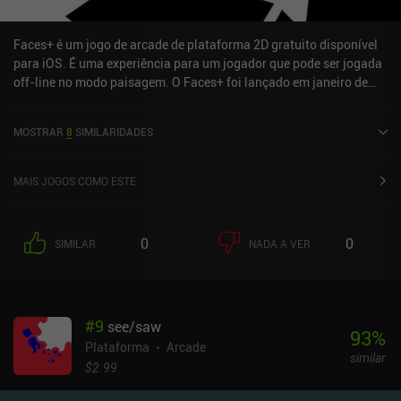
Faces+ é um jogo de arcade de plataforma 2D gratuito disponível
para iOS. É uma experiência para um jogador que pode ser jogada
off-line no modo paisagem. O Faces+ foi lançado em janeiro de
2024 e tem uma classificação atual de 4,6 de 5,0 na iOS App Store.
MOSTRAR
8
SIMILARIDADES
MAIS JOGOS COMO ESTE
0
0
SIMILAR
NADA A VER
#
9
see/saw
93
%
Plataforma
Arcade
similar
$2.99