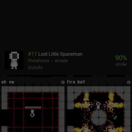
jogo de plataforma casual de um botão, mas não tem nenhum tipo
de profundidade que me faça voltar depois das primeiras horas.
#
11
Lost Little Spaceman
90
%
Plataforma
Arcade
similar
Gratuito