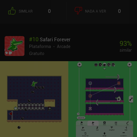
está em nossa lista de prioridades, e as moedas podem ser
coletadas tanto por um personagem vivo quanto por seu cadáver
0
0
SIMILAR
NADA A VER
imóvel, sendo que alguns níveis até incentivam essa abordagem
macabra. À medida que avançamos no jogo e desbloqueamos
novos níveis com as moedas que coletamos, experimentamos
novos dispositivos mortais e maneiras inventivas de tornar nossa
#
10
Safari Forever
vida miserável. O esquema de cores do jogo também muda, o que é
93
%
um pequeno detalhe interessante. Um desafio hardcore adicional
Plataforma
Arcade
similar
consiste em vencer cada nível em um limite de tempo rigoroso
Gratuito
para ganhar uma quarta moeda. Para conseguir isso, é preciso
muita coragem e é incrivelmente difícil, portanto, só pode ser
alcançado pelos jogadores mais dedicados. o see/saw é um jogo
premium de US$ 2,99, sem anúncios ou iAPs. Com certeza atrairá
os fãs de desafios de plataforma hardcore, mas também vale a
pena conferir os jogadores casuais que procuram um jogo
divertido com sessões de jogo curtas.