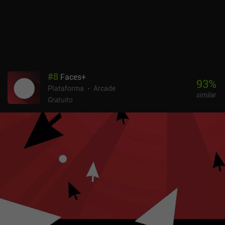
alto nível de dificuldade e as tentativas limitadas não agradarão a
todos, mas se você gosta de jogos de plataforma desafiadores,
não deixe de conferir este jogo.
#
8
Faces+
93
%
Plataforma
Arcade
similar
Gratuito