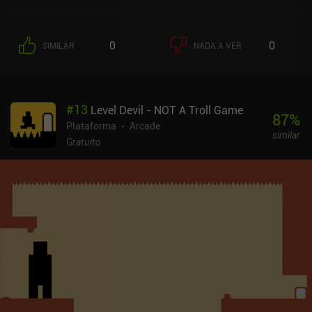
com segurança à plataforma de aterrissagem sem tocar em mais
nada. Os níveis posteriores apresentam mecânicas de jogo
adicionais, como portas trancadas, paredes móveis, projéteis
0
0
SIMILAR
NADA A VER
mortais e outros elementos desagradáveis. E, ao contrário da
maioria dos jogos de fliperama, o jogo até apresenta uma história
interessante ao longo dos níveisTocar na tela acelera o
personagem e inclinar o telefone o faz girar. Embora eu
#
13
Level Devil - NOT A Troll Game
pessoalmente não goste de controles baseados em giroscópio,
87
%
eles funcionam surpreendentemente bem neste jogo, permitindo
Plataforma
Arcade
similar
uma navegação precisa e confortavelmente responsiva. Além
Gratuito
disso, os gráficos bonitos em pixel e a música energética criam
uma ótima atmosfera para esse tipo de experiência de arcade em
ritmo acelerado.Jetscout é um jogo premium de US$ 0,99 sem
anúncios ou iAPs. Há também uma demonstração gratuita no
Android e no iOS para que você possa experimentar antes de
decidir se esse é o tipo certo de entretenimento para você.