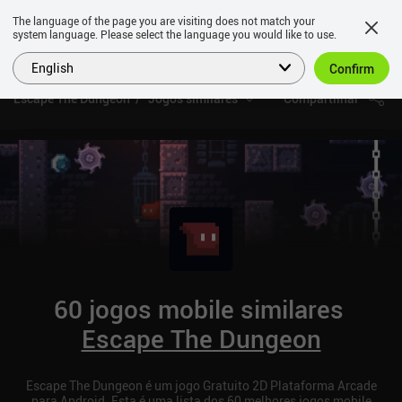
The language of the page you are visiting does not match your
system language. Please select the language you would like to use.
English
Confirm
Escape The Dungeon
Jogos similares
Compartilhar
60 jogos mobile similares
Escape The Dungeon
Escape The Dungeon é um jogo Gratuito 2D Plataforma Arcade
para Android. Esta é uma lista dos 60 melhores jogos mobile