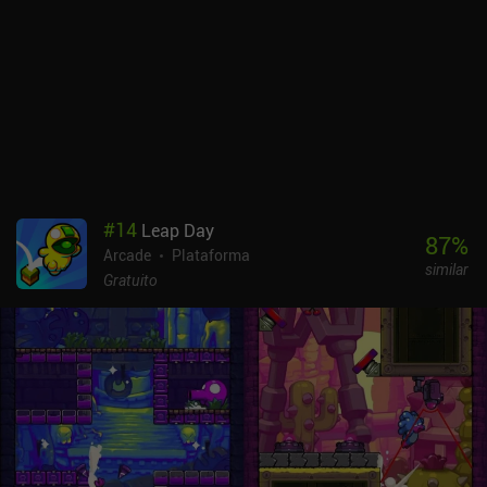
amarelo-avermelhado que fica velho em pouco tempo. O Level
Devil é monetizado por meio de anúncios forçados ocasionais
entre níveis e mortes. No iOS, um iAP de US$ 0,99 remove esses
anúncios para sempre. Felizmente, eu não achei os anúncios
muito intrusivos, mesmo quando morria muito. Apesar de ser um
jogo de trolls, ele equilibra muito bem a diversão geral com a
dificuldade geral. Assim, consegui concluí-lo com relativa
facilidade sem ficar muito frustrado. Pode-se dizer que tive uma
"diversão diabólica" ao vencer o jogo.
#
14
Leap Day
87
%
Arcade
Plataforma
similar
Gratuito