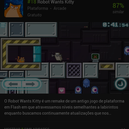
#
18
Robot Wants Kitty
a mesma: cronometre e planeje seus movimentos com cuidado
87
%
para evitar cair ou ficar preso.Como esse é um jogo um pouco
Plataforma
Arcade
similar
raivoso - não muito diferente do "QWOP" -, os controles são
Gratuito
bastante simples, mas ainda assim leva algum tempo para se
acostumar. Os gráficos não são espetaculares, mas também não
estragam a experiência, e o jogo inteiro pode ser concluído em
algumas horas.O Unicycle Legend é monetizado por meio de um
único iAP para remover os anúncios que aparecem
aproximadamente a cada 10 mortes. Também podemos assistir a
anúncios para desbloquear skins que não são necessárias para
aproveitar o jogo. No final das contas, é um joguinho bem simples
e agradável que o manterá entretido por algum tempo se você
gostar de jogos de plataforma bobos e hardcore. Ele pode até
arrancar uma ou duas risadas devido às formas hilárias de morte
do personagem.
O Robot Wants Kitty é um remake de um antigo jogo de plataforma
em Flash em que atravessamos níveis semelhantes a labirintos
enquanto buscamos continuamente atualizações que nos
permitem chegar a locais anteriormente inacessíveis. Cada nível
consiste em um labirinto de plataforma repleto de vários
MOSTRAR
8
SIMILARIDADES