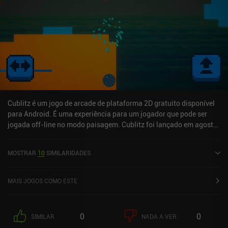
tudo é perfeito. Embora os inimigos pareçam variados, eles têm
pouco impacto na jogabilidade, e a falta de uma tabela de
classificação on-line parece uma oportunidade perdida. O Dino
Quake é um jogo premium que custa US$ 2,99 no Android e US$
3,99 no iOS. E o tema nostálgico e a capacidade de reprodução de
fliperama fazem dele um retrocesso agradável.
Cublitz é um jogo de arcade de plataforma 2D gratuito disponível
para Android. É uma experiência para um jogador que pode ser
jogada off-line no modo paisagem. Cublitz foi lançado em agosto
de 2024.
MOSTRAR
10
SIMILARIDADES
MAIS JOGOS COMO ESTE
0
0
SIMILAR
NADA A VER