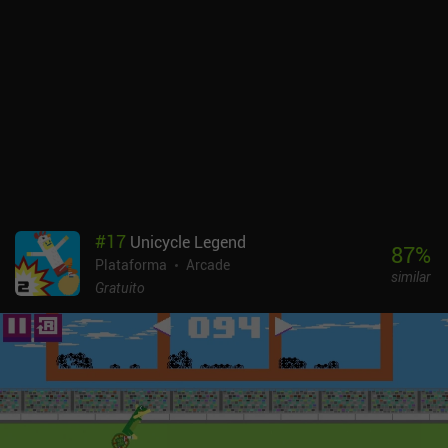
no jogo é que há várias maneiras de alcançar a linha de chegada
em cada nível. Alguns caminhos são rápidos, mas perigosos,
enquanto outros oferecem relativa segurança em troca da tediosa
quebra de tijolos - e podemos escolher o que melhor se adapta ao
nosso estilo de jogo. A melhor maneira de aproveitar Squish Run,
no entanto, é por meio do modo multijogador cooperativo no
mesmo dispositivo. O Squish Run é monetizado por meio de
anúncios forçados e anúncios incentivados para a compra de uma
luva. No iOS, um iAP de US$ 2,99 remove esses anúncios, mas no
Android, infelizmente, essa opção não está disponível. Assim
como o Knight Brawl e outros jogos desse desenvolvedor, o Squish
#
17
Unicycle Legend
Run oferece uma excelente diversão de plataforma de arcade que
87
%
Plataforma
Arcade
acaba se tornando entediante. Mas o jogo ainda é ideal para
similar
sessões de jogo curtas, especialmente se você tiver um amigo por
Gratuito
perto.