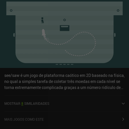
see/saw é um jogo de plataforma caótico em 2D baseado na física,
no qual a simples tarefa de coletar três moedas em cada nível se
torna extremamente complicada graças a um número ridículo de
armadilhas mortais e inimigos flutuantes. Basta pressionar
qualquer um dos lados da tela para que o personagem comece a
MOSTRAR
8
SIMILARIDADES
correr para a esquerda ou para a direita, interagindo
automaticamente com todos os objetos físicos que atingir, como
ladeiras, trampolins, esteiras, plataformas e serras mortais. A
MAIS JOGOS COMO ESTE
reviravolta interessante é que o bem-estar do protagonista não