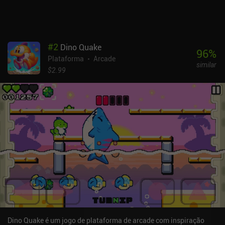
ser desativados com um único iAP de US$ 2,99.
#
2
Dino Quake
96
%
Plataforma
Arcade
similar
$2.99
Dino Quake é um jogo de plataforma de arcade com inspiração