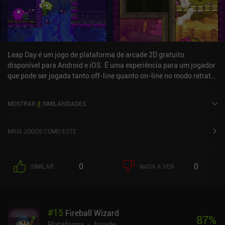
Leap Day é um jogo de plataforma de arcade 2D gratuito
disponível para Android e iOS. É uma experiência para um jogador
que pode ser jogada tanto off-line quanto on-line no modo retrato.
Ele recebeu 3 avaliações de usuários da comunidade MiniReview.
Leap Day foi lançado em maio de 2016 e tem uma classificação
MOSTRAR
8
SIMILARIDADES
atual de 3,2 de 5,0 no Google Play e 4,6 de 5,0 na iOS App Store.
MAIS JOGOS COMO ESTE
0
0
SIMILAR
NADA A VER
#
15
Fireball Wizard
87
%
Plataforma
Arcade