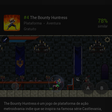
de plataforma de ação linear para se tornar uma aventura de RPG
completa, que nos oferece total liberdade para decidir aonde ir e
quais inimigos enfrentar para obter saques e experiência. Nosso
#
4
The Bounty Huntress
personagem empunha um chicote de corrente que pode ser
78
%
imbuído de vários poderes elementares. Diferentes inimigos e até
Plataforma
Aventura
similar
mesmo chefes têm tolerância e vulnerabilidade a determinados
Gratuito
elementos, o que exige a troca inteligente de equipamentos para
obter o máximo de eficácia. Infelizmente, esse sistema
aparentemente interessante sofre com um balanceamento ruim - é
muito mais fácil usar apenas o chicote normal. O que eu mais
gostei no jogo foi seu vasto mapa não linear e a abundância de
habilidades que aprendemos gradualmente durante a exploração
ou em lutas contra chefes difíceis. Elas não só dão acesso a áreas
anteriormente bloqueadas, mas também mudam a forma como
abordamos o combate, o que torna sua aquisição ainda mais
empolgante. [Veja também nossa lista dos melhores jogos
Metroidvania para celular] Embora pareça um pouco injusto e
esmagador no início, o jogo se torna difícil de largar depois que
passamos algum tempo aprendendo as regras e adquirindo
algumas habilidades úteis. Os excelentes elementos visuais, de
The Bounty Huntress é um jogo de plataforma de ação
áudio e de jogabilidade tornam a experiência bastante agradável e
metroidvania indie que se inspira na famosa série Castlevania,
memorável. Order of the Alchemists é um jogo premium de US$