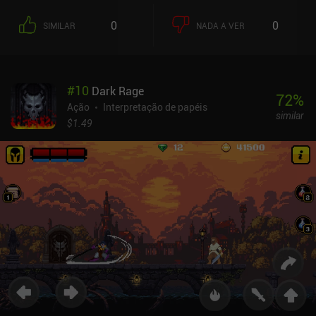
0
0
SIMILAR
NADA A VER
#
10
Dark Rage
72
%
Ação
Interpretação de papéis
similar
$1.49