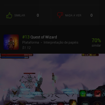
enquanto ganhamos experiência, obtemos novos equipamentos e
aprendemos habilidades úteis que nos permitem progredir ainda
mais. Exatamente como é o costume no gênero "metroidvania". A
0
0
SIMILAR
NADA A VER
primeira coisa que você notará é o grande número de botões de
controle do jogo, cada um responsável por uma ação específica.
Essas ações mudam de acordo com o equipamento que usamos, o
que nos permite ajustar o estilo de jogo a nosso gosto. De um
#
13
Quest of Wizard
espadachim brutal que usa escudo a um arqueiro afiado com
70
%
habilidades de esquiva rápida ou um mago poderoso com feitiços
Plataforma
Interpretação de papéis
similar
mortais, há várias opções. O jogo pode parecer um pouco sombrio
$1.12
e pouco inspirador no início, mas, com o tempo, a jogabilidade e a
história começam a brilhar. Pessoalmente, fiquei um pouco
irritado com o fato de os monstros reaparecerem não apenas
depois de descansarem em fogueiras, mas também quando
entramos novamente em uma sala. Isso tornou a exploração um
pouco entediante, embora não tenha arruinado a experiência para
mim. É claro que é preferível jogar com um controle. Mas, mesmo
sem um, consegui pegar o jeito dos controles de toque que,
felizmente, podem ser altamente personalizados. Elderand é um
jogo premium de US$ 6,99 sem anúncios ou iAPs. Ele se mantém
firme como um dos melhores jogos do gênero e serve como uma