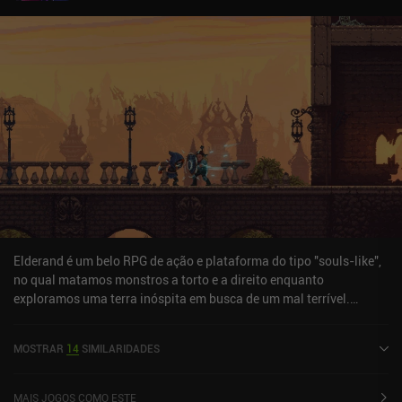
Elderand é um belo RPG de ação e plataforma do tipo "souls-like",
no qual matamos monstros a torto e a direito enquanto
exploramos uma terra inóspita em busca de um mal terrível.
Jogando como o único sobrevivente de um grupo de mercenários
encarregado de se livrar de um sacerdote maligno, chegamos à
MOSTRAR
14
SIMILARIDADES
costa de uma terra horrível onde o mal se esconde em cada
esquina. Armados com uma espada, um arco e um cajado mágico,
abrimos meticulosamente nosso caminho através dos perigos,
MAIS JOGOS COMO ESTE