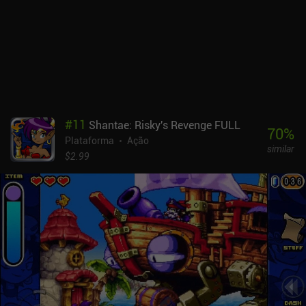
decepcionar como um jogo premium de US$ 1,99 devido a essas
deficiências, mas ainda pode ser apreciado por aqueles que
procuram uma experiência hardcore do tipo souls com ótimos
controles e arte em pixel.
#
11
Shantae: Risky's Revenge FULL
70
%
Plataforma
Ação
similar
$2.99