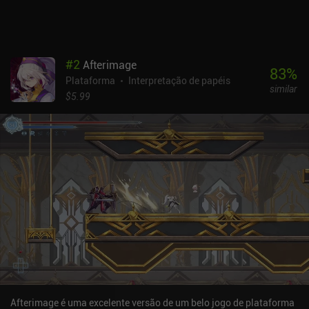
desfrutar dessa obra-prima moderna, poderá instalar uma versão
gratuita separada com anúncios. No iOS, é um jogo premium de
US$ 6,99. Pessoalmente, gostei muito do jogo - na verdade, não
consegui parar até que ele estivesse totalmente concluído. E se
#
2
Afterimage
você gosta de metroidvanias cheios de ação, com certeza terá a
83
%
Plataforma
Interpretação de papéis
mesma opinião sobre o HAAK.
similar
$5.99
Afterimage é uma excelente versão de um belo jogo de plataforma