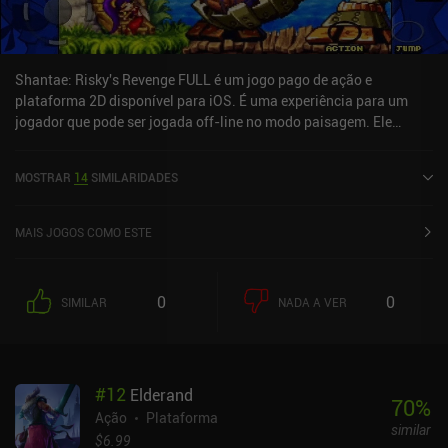
Shantae: Risky's Revenge FULL é um jogo pago de ação e
plataforma 2D disponível para iOS. É uma experiência para um
jogador que pode ser jogada off-line no modo paisagem. Ele
recebeu 1 avaliação de usuário da comunidade MiniReview.
Shantae: Risky's Revenge FULL foi lançado em dezembro de 2011
MOSTRAR
14
SIMILARIDADES
e tem uma classificação atual de 4,6 de 5,0 na iOS App Store.
MAIS JOGOS COMO ESTE
0
0
SIMILAR
NADA A VER
#
12
Elderand
70
%
Ação
Plataforma
similar
$6.99