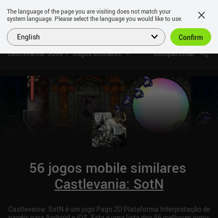
The language of the page you are visiting does not match your
system language. Please select the language you would like to use.
English
Confirm
Castlevania: SotN
Jogos similares
Compartilhar
56 jogos mobile similares
Castlevania: SotN
Castlevania: SotN é um jogo Pago 2D Plataforma Interpretação de
papéis para Android e iOS. Esta é uma lista dos 56 melhores jogos