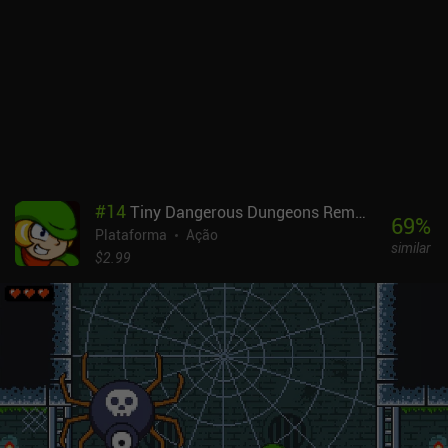
constante moagem seja apresentada como um recurso essencial
da jogabilidade, eu a considerei um tanto inútil e pouco
envolvente, especialmente depois de ter jogado Runic Curse, em
que uma história significativa nos guiou para frente.Quest of
Wizard é um jogo premium de US$ 2,99 que frequentemente está à
venda por até US$ 0,49. Ele também está disponível no Google
Play Pass e há uma versão de demonstração separada para que
você possa ver se a jogabilidade é adequada ao seu gosto.Apesar
das falhas, se você gosta de jogos de plataforma 2D cheios de
ação com desenvolvimento constante de personagens, não deixe
#
14
Tiny Dangerous Dungeons Remake
de conferir esse jogo indie bem feito.
69
%
Plataforma
Ação
similar
$2.99