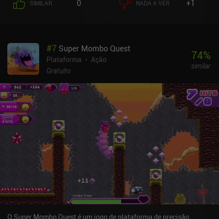
0
+1
SIMILAR
NADA A VER
forçando outras a manifestar habilidades sobrenaturais. Nesse
mundo sombrio, nosso protagonista silencioso inicia um caminho
em direção à penitência e à salvação definitiva. Sem entrar em
muitos detalhes, a história desse jogo é bastante singular, e os
#
7
Super Mombo Quest
jogadores atentos se divertirão muito aprendendo suas
74
%
complexidades e segredos obscuros. O jogo oferece mais de 20
Plataforma
Ação
similar
horas de jogabilidade cheia de ação que nos permite explorar
Gratuito
livremente um grande mundo aberto, participar de todos os tipos
de desafios de plataforma e aprimorar nossas habilidades de
combate em uma grande variedade de monstros. Gosto do estilo
artístico do jogo, das animações detalhadas e do design
interessante dos monstros. Com exceção de alguns momentos
frustrantes, a jogabilidade também parece justa. Sempre sabemos
para onde ir, o aumento da dificuldade é moderado e, se não
conseguirmos prosseguir por não estarmos prestando atenção, a
culpa é toda nossa. Infelizmente, a portabilidade faz um trabalho
ruim ao tornar os controles de toque confortáveis. Parece quase
impossível jogar sem um controle Bluetooth externo.
Blasphemous é um jogo premium de US$ 7,99 que inclui todo o
DLC sem custo adicional. Se você gosta do gênero Metroidvania e
não é alheio a histórias alucinantes e violência exagerada, esse é
O Super Mombo Quest é um jogo de plataforma de precisão