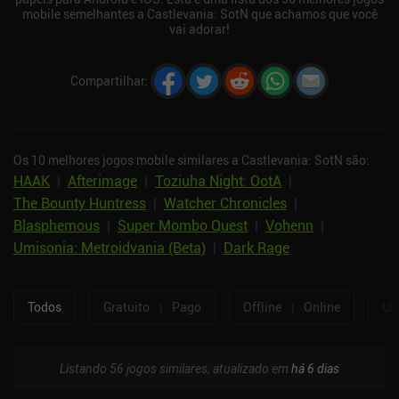
mobile semelhantes a Castlevania: SotN que achamos que você
vai adorar!
Compartilhar
:
Os 10 melhores jogos mobile similares a Castlevania: SotN são:
HAAK
|
Afterimage
|
Toziuha Night: OotA
|
The Bounty Huntress
|
Watcher Chronicles
|
Blasphemous
|
Super Mombo Quest
|
Vohenn
|
Umisonia: Metroidvania (Beta)
|
Dark Rage
Todos
Gratuito
|
Pago
Offline
|
Online
Um
Listando 56 jogos similares, atualizado em
há 6 dias