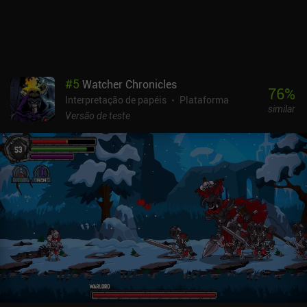
desbloquear baús de itens. Mas um único iAP de US$ 1,99 remove
todos os anúncios do jogo, transformando-o efetivamente em uma
experiência premium. Apesar dos gráficos medíocres do jogo, da
história abaixo da média, dos problemas de localização e da
progressão ligeiramente linear, ele conseguiu proporcionar o
mesmo nível de entretenimento que os títulos clássicos
#
5
Watcher Chronicles
renomados. Portanto, se estiver procurando um Metroidvania
76
%
Interpretação de papéis
Plataforma
sólido no celular, não deixe de conferir.
similar
Versão de teste