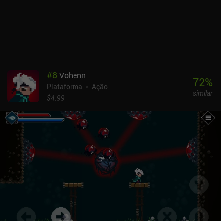
particularmente gostei de descobrir o grande número de áreas
secretas e os controles rígidos que apresentam controles de toque
personalizáveis e suporte para controle Bluetooth. O Super
Mombo Quest é monetizado por meio de anúncios exibidos
ocasionalmente entre as salas, um iAP de US$ 2,99 para remover
os anúncios e um iAP de US$ 4,99 para desbloquear um dobrador
de cristal, uma skin exclusiva e para tornar o jogo jogável off-
#
8
Vohenn
line.É uma recomendação fácil para quem gosta de jogos de
72
%
Plataforma
Ação
plataforma e um dos melhores jogos do gênero lançados este ano.
similar
$4.99