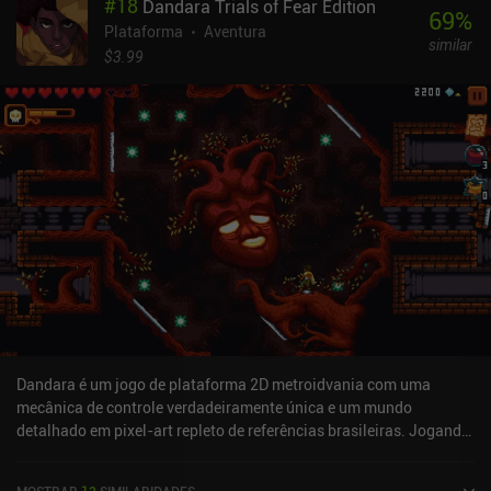
#
18
Dandara Trials of Fear Edition
ups permanentes úteis.Embora a jogabilidade não ofereça nada de
69
%
inovador e possa parecer muito simples em comparação com
Plataforma
Aventura
similar
outros jogos do gênero, gosto da rapidez e da suavidade do
$3.99
processo. Não há necessidade de explorações longas e cansativas,
nem de viajar para frente e para trás sem saber para onde ir em
seguida. Em vez disso, passamos rapidamente pela masmorra,
raramente parando para eliminar alguns inimigos ou tentar
novamente contra chefes desagradáveis. A abundância de pontos
de verificação e os controles confortáveis e totalmente
personalizáveis tornam esse processo especialmente agradável.
Certamente, encontrar todos os locais secretos pode levar algum
tempo e esforço, mas, com habilidade suficiente, os benefícios que
eles proporcionam não são necessários para concluir o jogo com
sucesso.JackQuest é um jogo premium vendido por apenas US$ 1
e que proporciona um excelente entretenimento de plataforma por
seu preço. Os fãs do gênero certamente ficarão satisfeitos.
Dandara é um jogo de plataforma 2D metroidvania com uma
mecânica de controle verdadeiramente única e um mundo
detalhado em pixel-art repleto de referências brasileiras. Jogando
como Dandara, uma guerreira escrava brasileira, nossa principal
missão é defender esse mundo alucinante da "Opressão" e libertar
MOSTRAR
13
SIMILARIDADES