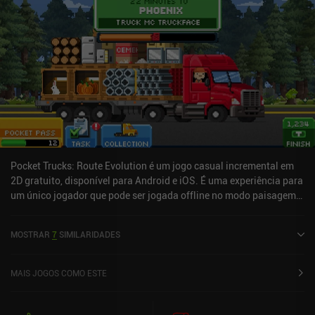
Pocket Trucks: Route Evolution é um jogo casual incremental em
2D gratuito, disponível para Android e iOS. É uma experiência para
um único jogador que pode ser jogada offline no modo paisagem.
O Pocket Trucks: Route Evolution foi lançado em dezembro de
2023 e tem uma avaliação atual de 4 em 5,0 no Google Play e 4,6
MOSTRAR
7
SIMILARIDADES
em 5,0 na App Store do iOS.
MAIS JOGOS COMO ESTE