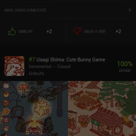
MAIS JOGOS COMO ESTE
+2
+2
SIMILAR
NADA A VER
#
7
Usagi Shima: Cute Bunny Game
100
%
Incremental
Casual
similar
Gratuito