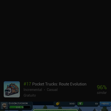
minutos de jogo, o jogo se transforma em um grande loop de
propaganda em vídeo incentivada, em que nos vemos assistindo a
anúncios para tocar automaticamente por alguns minutos.
Portanto, sim, você acabará rapidamente assistindo a anúncios a
cada 5 minutos ou mais para progredir o mais rápido possível.
#
17
Pocket Trucks: Route Evolution
96
%
Incremental
Casual
similar
Gratuito