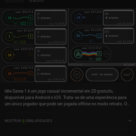
Gratuito
Idle Game 1 é um jogo casual incremental em 2D gratuito,
disponível para Android e iOS. Trata-se de uma experiência para
um único jogador que pode ser jogada offline no modo retrato. O
jogo recebeu 3 avaliações de usuários da comunidade MiniReview.
O Idle Game 1 foi lançado em abril de 2022 e tem uma avaliação
MOSTRAR
9
SIMILARIDADES
atual de 4 em 5,0 no Google Play e 4,7 em 5,0 na App Store do iOS.