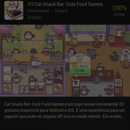
#
9
Cat Snack Bar: Cute Food Games
100
%
Incremental
Casual
similar
Gratuito
Cat Snack Bar: Cute Food Games é um jogo casual incremental 2D
gratuito disponível para Android e iOS. É uma experiência para um
jogador que pode ser jogada off-line no modo retrato. Ele recebeu
3 avaliações de usuários da comunidade MiniReview. Cat Snack
Bar: Cute Food Games foi lançado em janeiro de 2023 e tem uma