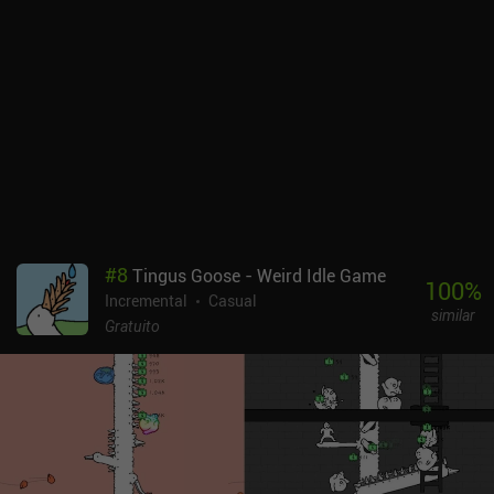
brinquedos favoritos, status de residentes e muito mais no
"Bunbook" do jogo. Usagi Shima monetiza por meio de vários
anúncios incentivados para progredir mais rapidamente.
Felizmente, todos eles podem ser removidos por meio de um iAP de
US$ 3,99. Também é possível comprar cenouras, espaço extra no
inventário e Golden Carrots - uma moeda premium necessária
para construir a maioria dos edifícios que ganhamos lentamente
durante o jogo. Mas nenhuma dessas compras pareceu necessária
para aproveitar ao máximo o jogo. Usagi Shima é um jogo ocioso
organizado e de bom ritmo. Para aqueles que se sentem atraídos
pelo charmoso estilo artístico e pelo design de personagens, o
jogo oferece muitas oportunidades para criar ilhas fofas e relaxar
#
8
Tingus Goose - Weird Idle Game
com a diversão dos coelhinhos.
100
%
Incremental
Casual
similar
Gratuito