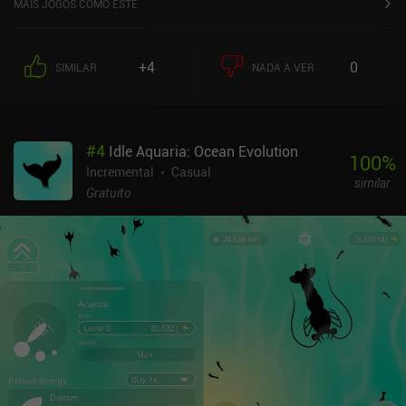
MAIS JOGOS COMO ESTE
+4
0
SIMILAR
NADA A VER
#
4
Idle Aquaria: Ocean Evolution
100
%
Incremental
Casual
similar
Gratuito