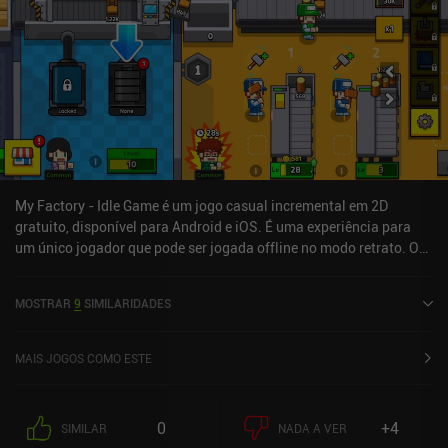
My Factory - Idle Game é um jogo casual incremental em 2D
gratuito, disponível para Android e iOS. É uma experiência para
um único jogador que pode ser jogada offline no modo retrato. O
“My Factory - Idle Game” foi lançado em setembro de 2020 e tem
atualmente uma avaliação de 4,6 de 5,0 no Google Play e 4,8 de 5,0
MOSTRAR
9
SIMILARIDADES
na App Store do iOS.
MAIS JOGOS COMO ESTE
0
+4
SIMILAR
NADA A VER