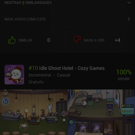
MOSTRAR
9
SIMILARIDADES
classificação atual de 4,6 de 5,0 no Google Play e 4,9 de 5,0 na iOS
App Store.
MAIS JOGOS COMO ESTE
0
+4
SIMILAR
NADA A VER
#
10
Idle Ghost Hotel - Cozy Games
100
%
Incremental
Casual
similar
Gratuito