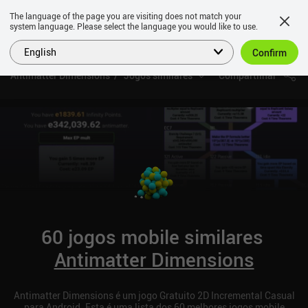
The language of the page you are visiting does not match your
system language. Please select the language you would like to use.
English
Confirm
Antimatter Dimensions
Jogos similares
Compartilhar
60 jogos mobile similares
Antimatter Dimensions
Antimatter Dimensions é um jogo Gratuito 2D Incremental Casual
para Android. Esta é uma lista dos 60 melhores jogos mobile