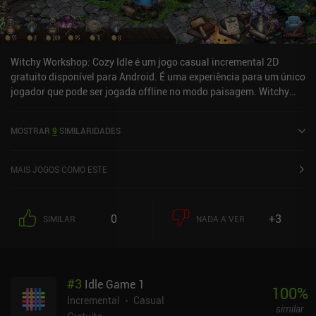
Witchy Workshop: Cozy Idle é um jogo casual incremental 2D
gratuito disponível para Android. É uma experiência para um único
jogador que pode ser jogada offline no modo paisagem. Witchy
Workshop: Cozy Idle foi lançado em novembro de 2024 e tem uma
avaliação atual de 4,6 em 5,0 no Google Play.
MOSTRAR
9
SIMILARIDADES
MAIS JOGOS COMO ESTE
0
+3
SIMILAR
NADA A VER
#
3
Idle Game 1
100
%
Incremental
Casual
similar