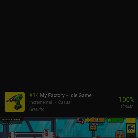
habilidade para ser apreciado, ele funciona bem como uma
experiência de segunda tela. No entanto, à medida que
avançamos, fica cada vez mais difícil coletar moedas e pontos de
caça, o que significa que é necessário ter paciência para
desbloquear tudo o que o jogo tem a oferecer. Para algumas
pessoas, essa rotina pode ser um desestímulo.O Idle Slayer é
monetizado por meio de apenas alguns iAPs que melhoram
nossas estatísticas e eliminam a necessidade de assistir a um
anúncio incentivado para receber um impulso aleatório que torna
o progresso um pouco mais rápido.
#
14
My Factory - Idle Game
100
%
Incremental
Casual
similar
Gratuito