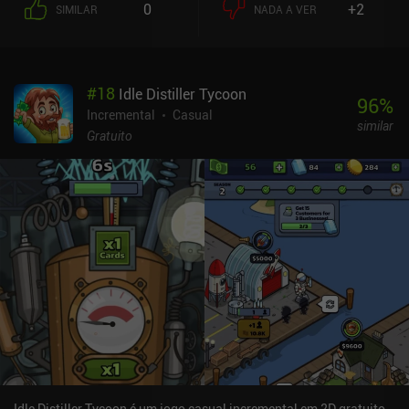
0
+2
SIMILAR
NADA A VER
#
18
Idle Distiller Tycoon
96
%
Incremental
Casual
similar
Gratuito
Idle Distiller Tycoon é um jogo casual incremental em 2D gratuito,