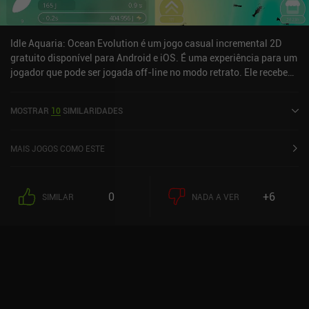
Idle Aquaria: Ocean Evolution é um jogo casual incremental 2D
gratuito disponível para Android e iOS. É uma experiência para um
jogador que pode ser jogada off-line no modo retrato. Ele recebeu
2 avaliações de usuários da comunidade MiniReview. Idle Aquaria:
Ocean Evolution foi lançado em abril de 2024 e tem uma
MOSTRAR
10
SIMILARIDADES
classificação atual de 2 de 5,0 no Google Play e de 3 de 5,0 na App
Store do iOS.
MAIS JOGOS COMO ESTE
0
+6
SIMILAR
NADA A VER