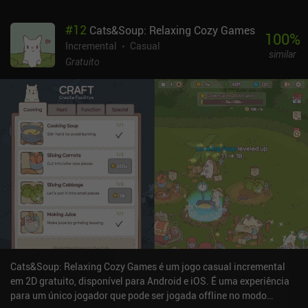
frequentes, mas como o progresso significativo entre as sessões é
mínimo, o jogo rapidamente começa a parecer uma rotina.
#
12
Cats&Soup: Relaxing Cozy Games
Felizmente, como em qualquer bom jogo ocioso, podemos, em
100
%
algum momento, obter prestígio para zerar todo o progresso e, ao
Incremental
Casual
similar
mesmo tempo, manter alguns bônus permanentes que nos
Gratuito
permitem ir mais longe na próxima vez. O NecroMerger é
monetizado por meio de anúncios forçados, anúncios
incentivados e muitos iAPs. Embora os anúncios possam ser
removidos por US$ 9,99, o jogo ainda promove outras compras
que nos permitem ter sessões de jogo mais longas e progredir
mais rapidamente. Para alguns jogadores, temo que essa
monetização possa diminuir a diversão, fazendo com que o jogo
pareça mais uma tarefa do que um jogo. Se você conseguir ignorar
a monetização e a rotina, é um jogo sólido e ocioso que, na minha
opinião, os fãs do gênero vão gostar.
Cats&Soup: Relaxing Cozy Games é um jogo casual incremental
em 2D gratuito, disponível para Android e iOS. É uma experiência
para um único jogador que pode ser jogada offline no modo