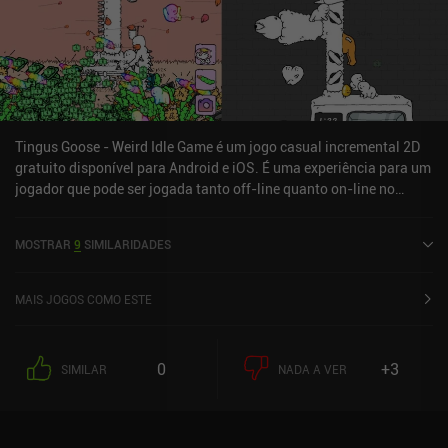
Tingus Goose - Weird Idle Game é um jogo casual incremental 2D
gratuito disponível para Android e iOS. É uma experiência para um
jogador que pode ser jogada tanto off-line quanto on-line no
modo retrato. Ele recebeu 2 avaliações de usuários da comunidade
MiniReview. Tingus Goose - Weird Idle Game foi lançado em maio
MOSTRAR
9
SIMILARIDADES
de 2023 e tem uma classificação atual de 3,6 de 5,0 no Google Play
e 4,8 de 5,0 na iOS App Store.
MAIS JOGOS COMO ESTE
0
+3
SIMILAR
NADA A VER