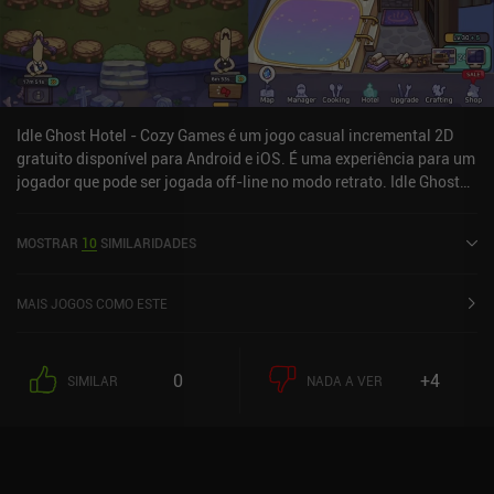
Idle Ghost Hotel - Cozy Games é um jogo casual incremental 2D
gratuito disponível para Android e iOS. É uma experiência para um
jogador que pode ser jogada off-line no modo retrato. Idle Ghost
Hotel - Cozy Games foi lançado em novembro de 2021 e tem uma
classificação atual de 4,7 de 5,0 no Google Play e 4,8 de 5,0 na iOS
MOSTRAR
10
SIMILARIDADES
App Store.
MAIS JOGOS COMO ESTE
0
+4
SIMILAR
NADA A VER