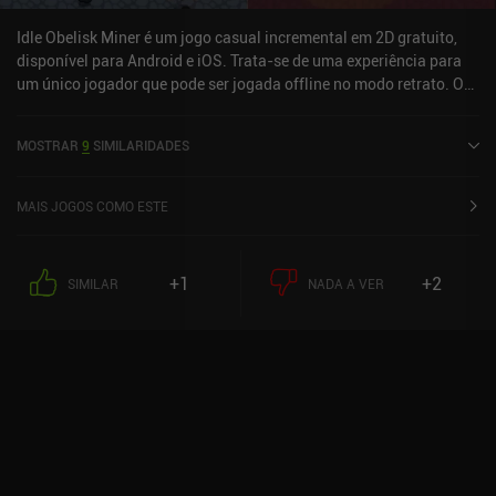
Idle Obelisk Miner é um jogo casual incremental em 2D gratuito,
disponível para Android e iOS. Trata-se de uma experiência para
um único jogador que pode ser jogada offline no modo retrato. O
jogo recebeu 7 avaliações de usuários da comunidade MiniReview.
O Idle Obelisk Miner foi lançado em fevereiro de 2023 e tem uma
MOSTRAR
9
SIMILARIDADES
avaliação atual de 4,8 de 5,0 no Google Play e 4,9 de 5,0 na App
Store do iOS.
MAIS JOGOS COMO ESTE
+1
+2
SIMILAR
NADA A VER