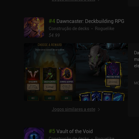
co
pr
es
#
4
Dawncaster: Deckbuilding RPG
direito. Cada unidad
to
Construção de decks
Roguelike
ze
$4.99
co
adve
Da
po
ma
ch
elem
is
es
ca
no
re
MO
ne
com moder
cl
ba
po
no
o 
mo
Jogos similares a este
mi
pretendemo
do local. Durante
no
ga
ef
#
5
Vault of the Void
ne
es
qu
Wi
Construção de decks
Roguelike