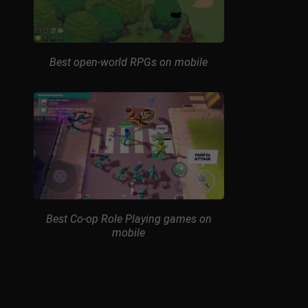
Best open-world RPGs on mobile
Best Co-op Role Playing games on
mobile