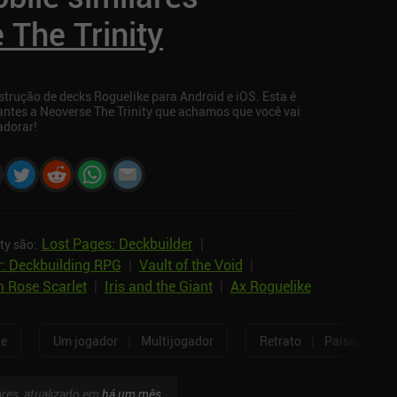
 The Trinity
strução de decks Roguelike para Android e iOS. Esta é
ntes a Neoverse The Trinity que achamos que você vai
adorar!
Lost Pages: Deckbuilder
|
ty são:
: Deckbuilding RPG
|
Vault of the Void
|
 Rose Scarlet
|
Iris and the Giant
|
Ax Roguelike
|
|
ne
Um jogador
Multijogador
Retrato
Paisagem
ares, atualizado em
há um mês