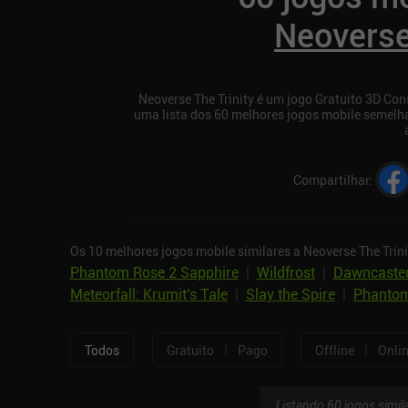
Neoverse
Neoverse The Trinity é um jogo Gratuito 3D Con
uma lista dos 60 melhores jogos mobile semelha
Compartilhar
:
Os 10 melhores jogos mobile similares a Neoverse The Trini
Phantom Rose 2 Sapphire
|
Wildfrost
|
Dawncaster
Meteorfall: Krumit's Tale
|
Slay the Spire
|
Phantom
|
|
Todos
Gratuito
Pago
Offline
Onli
Listando 60 jogos simil