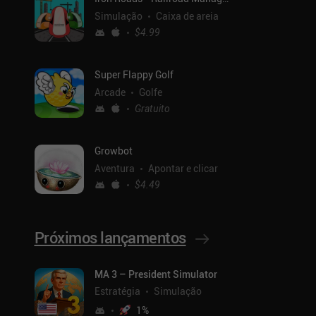
Simulação
Caixa de areia
$4.99
Super Flappy Golf
Arcade
Golfe
Gratuito
Growbot
Aventura
Apontar e clicar
$4.49
Próximos lançamentos
MA 3 – President Simulator
Estratégia
Simulação
1
%