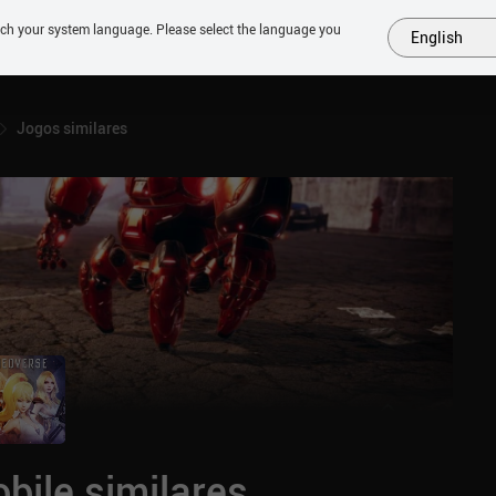
tch your system language. Please select the language you
English
MAIS
EM BREVE
JOGOS
SIMILARES
COLEÇÕES
TOP
Jogos similares
bile similares