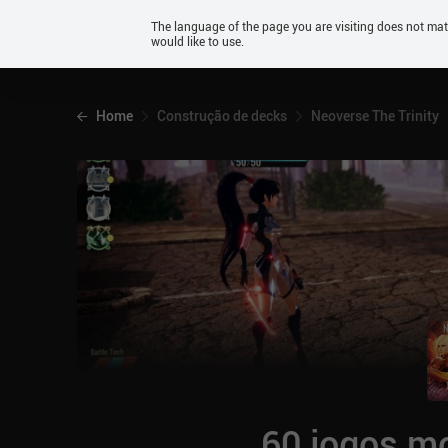
Android
The language of the page you are visiting does not ma
would like to use.
iOS
Home
Construção de decks
Neoverse The Trinity
60 jogos mo