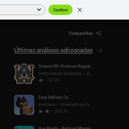
Confirm
Entrar
PT
Compartilhar
Últimas análises adicionadas
Octane100: Premium Roguelike
Interpretação de papéis
Roguelike
$2.99
Easy Delivery Co.
Aventura
Orientado por histórias
$12.99
Iron Roads - Railroad Manager