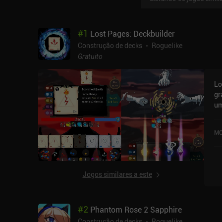
#
1
Lost Pages: Deckbuilder
Construção de decks
Roguelike
Gratuito
Lo
gr
um
ba
neces
MO
em
pa
ad
ma
Jogos similares a este
os
ta
nossa res
#
2
Phantom Rose 2 Sapphire
ne
in
Construção de decks
Roguelike