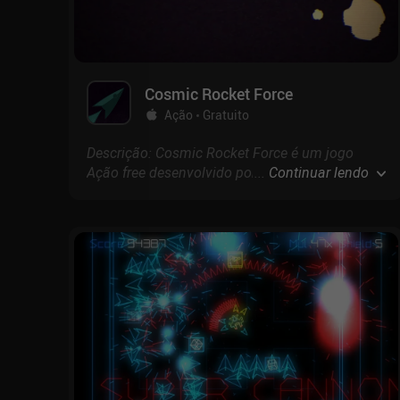
Cosmic Rocket Force
Ação
Gratuito
Descrição: Cosmic Rocket Force é um jogo
Ação free desenvolvido por com pontuação de
...
Continuar lendo
no Google Play e 5 na App Store.