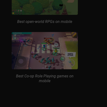
Best open-world RPGs on mobile
Best Co-op Role Playing games on
mobile