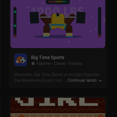
Big Time Sports
Gratuito
Esportes
Casual
Gratuito
Descrição: Big Time Sports é um jogo Esportes
free desenvolvido por com pontuação de 4.7 na
...
Continuar lendo
App Store.