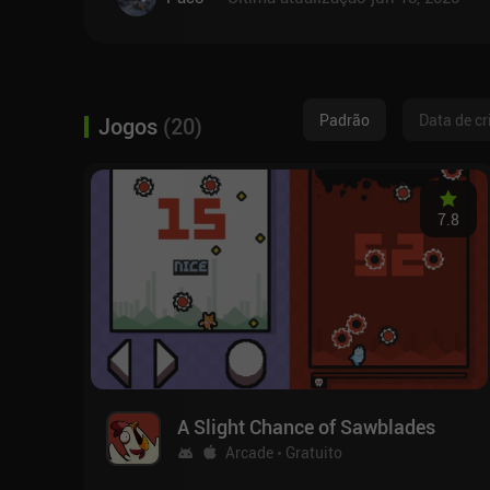
Padrão
Data de cr
Jogos
(
20
)
7.8
A Slight Chance of Sawblades
Arcade
Gratuito