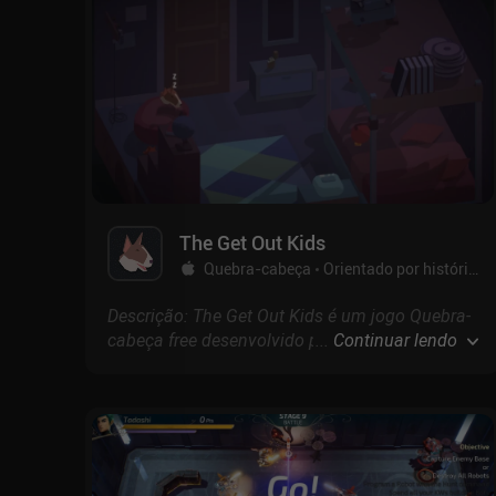
The Get Out Kids
Quebra-cabeça
Orientado por histórias
Descrição: The Get Out Kids é um jogo Quebra-
cabeça free desenvolvido por com pontuação
...
Continuar lendo
de 4.6 na App Store.