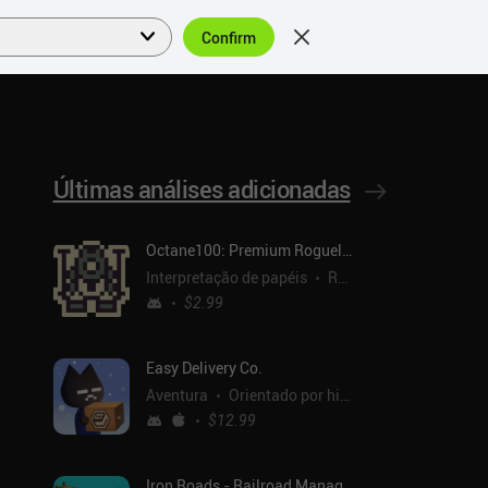
Confirm
Entrar
PT
Últimas análises adicionadas
Octane100: Premium Roguelike
Interpretação de papéis
Roguelike
$2.99
Easy Delivery Co.
Aventura
Orientado por histórias
$12.99
Iron Roads - Railroad Manager