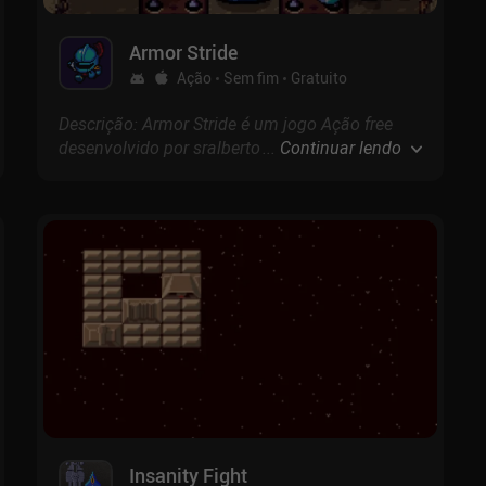
Armor Stride
Ação
Sem fim
Gratuito
Descrição: Armor Stride é um jogo Ação free
desenvolvido por sralbertooo com pontuação
...
Continuar lendo
de 0.0 no Google Play e 5 na App Store.
Insanity Fight