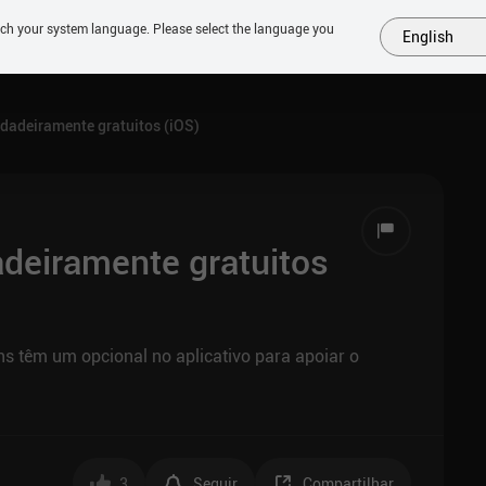
tch your system language. Please select the language you
English
MAIS
EM BREVE
JOGOS
SIMILARES
COLEÇÕES
TOP
rdadeiramente gratuitos (iOS)
adeiramente gratuitos
s têm um opcional no aplicativo para apoiar o
3
Seguir
Compartilhar