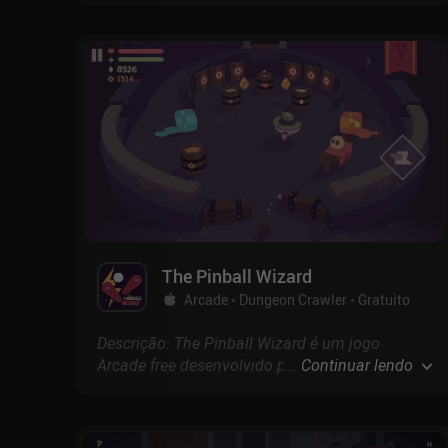
Store.
The Pinball Wizard
Arcade
Dungeon Crawler
Gratuito
Descrição: The Pinball Wizard é um jogo
Arcade free desenvolvido por com pontuação
...
Continuar lendo
de 4.7 na App Store.