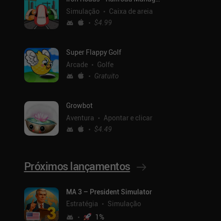
Simulação
Caixa de areia
$4.99
Super Flappy Golf
Arcade
Golfe
Gratuito
Growbot
Aventura
Apontar e clicar
$4.49
Próximos lançamentos
MA 3 – President Simulator
Estratégia
Simulação
1
%