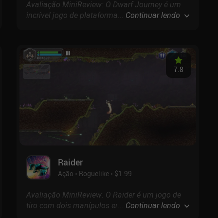
Avaliação MiniReview: O Dwarf Journey é um
incrível jogo de plataforma de ação e roguelite
...
Continuar lendo
em que abrimos caminho através de hordas de
inimigos, garimpamos metais preciosos e
ostentamos uma barba incrível.
7.8
Raider
Ação
Roguelike
$1.99
Avaliação MiniReview: O Raider é um jogo de
tiro com dois manípulos em ritmo acelerado,
...
Continuar lendo
no qual controlamos uma nave espacial