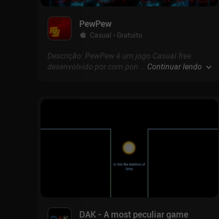
PewPew
Casual
Gratuito
Descrição: PewPew é um jogo Casual free
desenvolvido por com pontuação de no Google
...
Continuar lendo
Play e 4.4 na App Store.
DAK - A most peculiar game