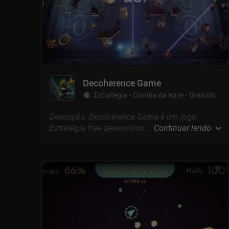
Decoherence Game
Estratégia
Corrida da torre
Gratuito
Descrição: Decoherence Game é um jogo
Estratégia free desenvolvido por com
...
Continuar lendo
pontuação de 4.1 na App Store.