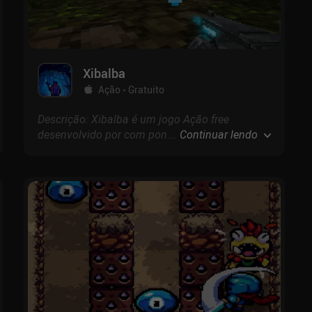
Xibalba
Ação
Gratuito
Descrição: Xibalba é um jogo Ação free
desenvolvido por com pontuação de no Google
...
Continuar lendo
Play e 4.7 na App Store.