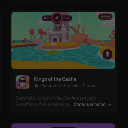
encarregada de destruir o núcleo do reator nas
profundezas de uma caverna, enquanto
navegamos por um verdadeiro exército de
inimigos.
Kings of the Castle
Plataforma
Corredor
Gratuito
Descrição: Kings of the Castle é um jogo
Plataforma free desenvolvido por com
...
Continuar lendo
pontuação de 4.7 na App Store.