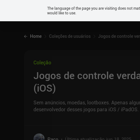
Android
The language of the page you are visiting does not ma
would like to use.
iOS
Home
Coleções de usuários
Jogos de controle ve
Coleção
Jogos de controle verd
(iOS)
Sem anúncios, moedas, lootboxes. Apenas algun
desenvolvedor desses jogos para iOS / iPadOS.
Paco
•
Última atualização
jun 18, 2025