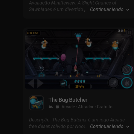
Avaliação MiniReview: A Slight Chance of
Sawblades é um divertido jogo de fliperama
...
Continuar lendo
retrô em que pulamos dentro de um pequeno
campo de jogo para evitar as serras mortais
que caem continuamente do topo.
The Bug Butcher
Arcade
Atirador
Gratuito
Descrição: The Bug Butcher é um jogo Arcade
free desenvolvido por Noodlecake com
...
Continuar lendo
pontuação de 3.6 no Google Play e 4.4 na App