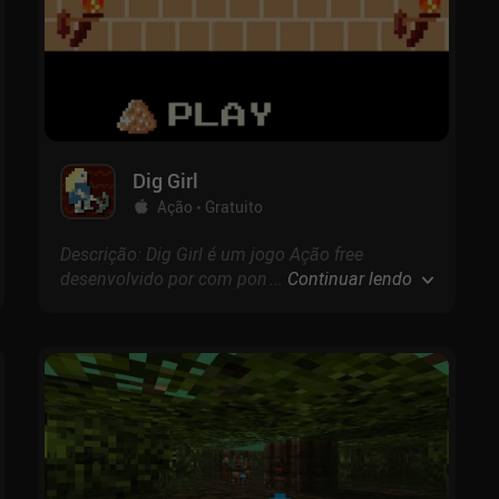
Dig Girl
Ação
Gratuito
Descrição: Dig Girl é um jogo Ação free
desenvolvido por com pontuação de no Google
...
Continuar lendo
Play e 4.6 na App Store.