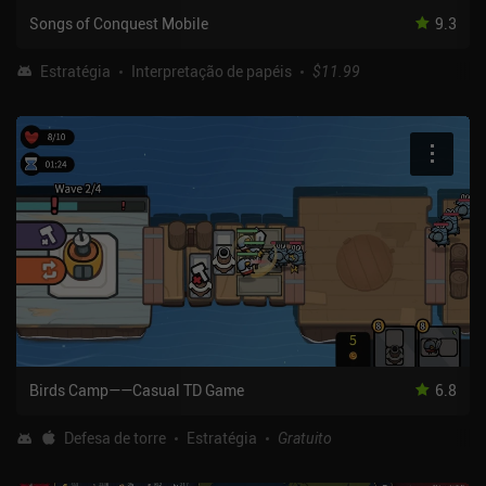
Songs of Conquest Mobile
9.3
Estratégia
Interpretação de papéis
$11.99
Birds Camp——Casual TD Game
6.8
Defesa de torre
Estratégia
Gratuito