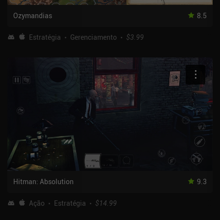
Ozymandias
8.5
Estratégia
Gerenciamento
$3.99
Hitman: Absolution
9.3
Ação
Estratégia
$14.99