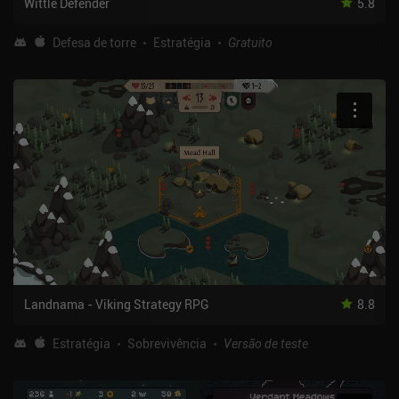
Wittle Defender
5.8
Defesa de torre
Estratégia
Gratuito
Landnama - Viking Strategy RPG
8.8
Estratégia
Sobrevivência
Versão de teste