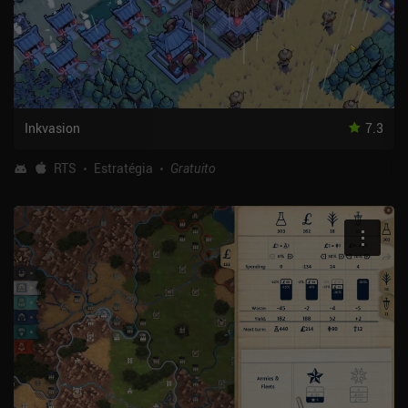
Inkvasion
7.3
RTS
Estratégia
Gratuito