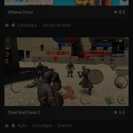
Athena Crisis
8.5
Estratégia
Versão de teste
Steel And Flesh 2
6.5
Ação
Estratégia
Gratuito