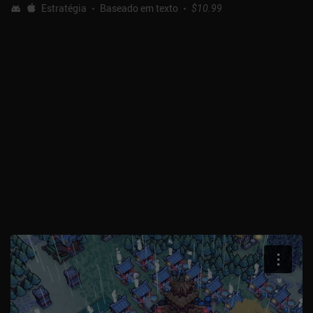
Estratégia
Baseado em texto
$10.99