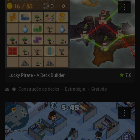
Lucky Pirate - A Deck Builder
7.8
Construção de decks
Estratégia
Gratuito