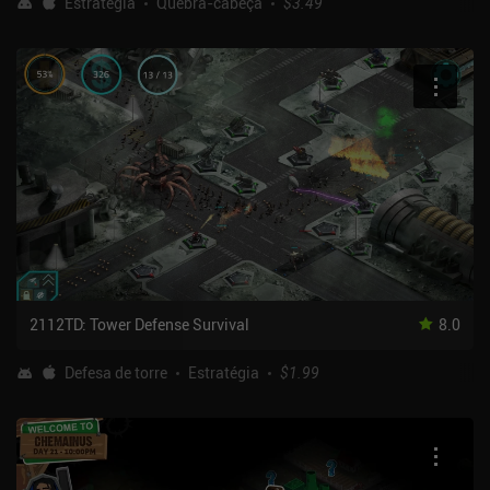
Estratégia
Quebra-cabeça
$3.49
2112TD: Tower Defense Survival
8.0
Defesa de torre
Estratégia
$1.99