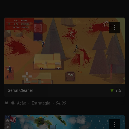
Serial Cleaner
7.5
Ação
Estratégia
$4.99