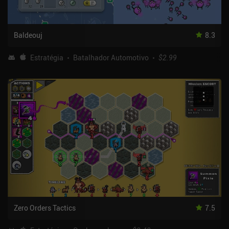
Baldeouj
8.3
Estratégia
Batalhador Automotivo
$2.99
Zero Orders Tactics
7.5