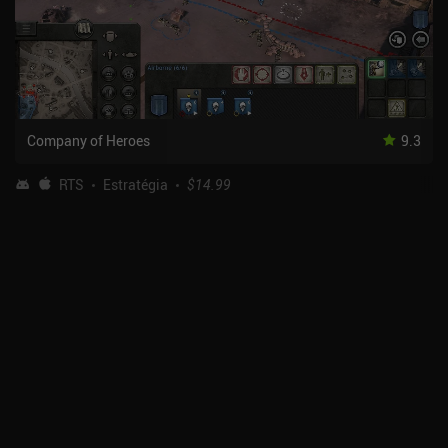
Company of Heroes
9.3
RTS
Estratégia
$14.99