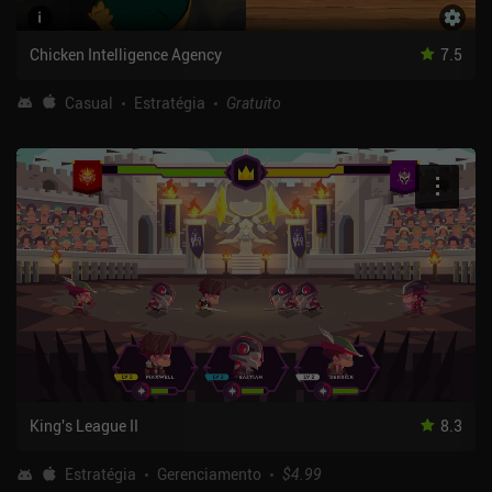
Chicken Intelligence Agency
7.5
Casual
Estratégia
Gratuito
King's League II
8.3
Estratégia
Gerenciamento
$4.99