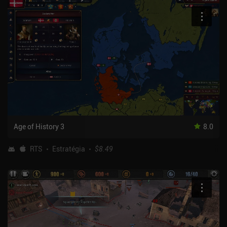
Age of History 3
8.0
RTS
Estratégia
$8.49