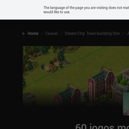
Android
The language of the page you are visiting does not ma
would like to use.
iOS
Home
Casual
Steam City: Town building Sim
J
60 jogos mo