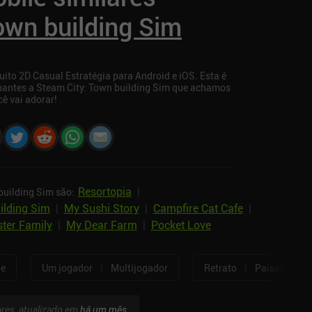
own building Sim
ito 2D Casual Estratégia para Android e iOS. Esta é
hantes a Steam City: Town building Sim que achamos
ê vai adorar!
Resortopia
|
building Sim são:
uilding Sim
|
My Sushi Story
|
Campfire Cat Cafe
|
ter Family
|
My Dear Farm
|
Pocket Love
|
|
ne
Um jogador
Multijogador
Retrato
Paisagem
ares, atualizado em
há um mês