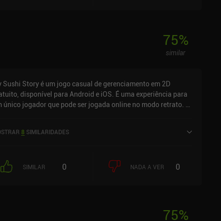
75
%
similar
 Sushi Story é um jogo casual de gerenciamento em 2D
atuito, disponível para Android e iOS. É uma experiência para
 único jogador que pode ser jogada online no modo retrato. O
 Sushi Story foi lançado em fevereiro de 2023 e tem uma
aliação atual de 4,4 de 5,0 no Google Play e 4,8 de 5,0 na App
STRAR
8
SIMILARIDADES
ore do iOS.
0
0
SIMILAR
NADA A VER
75
%