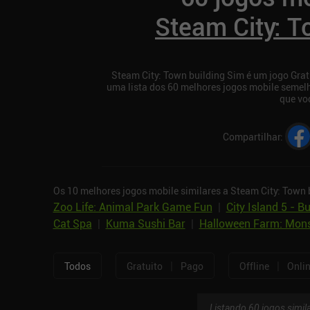
Steam City: T
Steam City: Town building Sim é um jogo Gratu
uma lista dos 60 melhores jogos mobile semel
que voc
Compartilhar
:
Os 10 melhores jogos mobile similares a Steam City: Town 
Zoo Life: Animal Park Game Fun
|
City Island 5 - B
Cat Spa
|
Kuma Sushi Bar
|
Halloween Farm: Mons
|
|
Todos
Gratuito
Pago
Offline
Onli
Listando 60 jogos simil