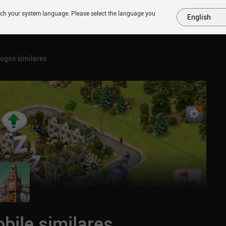
tch your system language. Please select the language you
English
MAIS
EM BREVE
JOGOS
SIMILARES
COLEÇÕES
TOP
ogos similares
bile similares