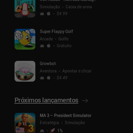
Simulação
Caixa de areia
$4.99
Super Flappy Golf
Arcade
Golfe
Gratuito
Growbot
Aventura
Apontar e clicar
$4.49
Próximos lançamentos
MA 3 – President Simulator
Estratégia
Simulação
1
%