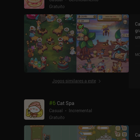
Gratuito
Ca
gr
um
Ca
cl
MO
iO
Jogos similares a este
#
6
Cat Spa
Casual
Incremental
Gratuito
Ca