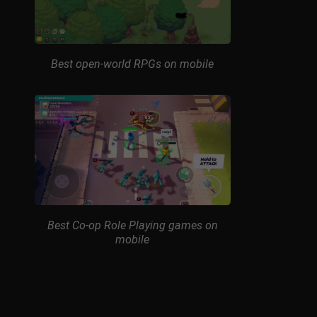
Best open-world RPGs on mobile
Best Co-op Role Playing games on
mobile