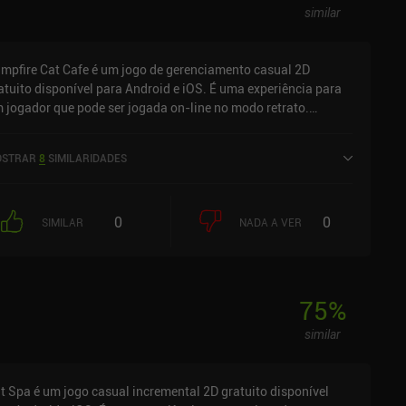
similar
mpfire Cat Cafe é um jogo de gerenciamento casual 2D
atuito disponível para Android e iOS. É uma experiência para
 jogador que pode ser jogada on-line no modo retrato.
mpfire Cat Cafe foi lançado em maio de 2023 e tem uma
assificação atual de 4,7 de 5,0 no Google Play e 4,8 de 5,0 na
STRAR
8
SIMILARIDADES
S App Store.
0
0
SIMILAR
NADA A VER
75
%
similar
t Spa é um jogo casual incremental 2D gratuito disponível