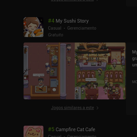
#
4
My Sushi Story
Casual
Gerenciamento
Gratuito
My
gr
um
My
av
MO
St
Jogos similares a este
#
5
Campfire Cat Cafe
Casual
Gerenciamento