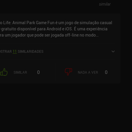
similar
o Life: Animal Park Game Fun é um jogo de simulação casual
 gratuito disponível para Android e iOS. É uma experiência
ra um jogador que pode ser jogada off-line no modo
isagem. Zoo Life: Animal Park Game Fun foi lançado em
tembro de 2022 e tem uma classificação atual de 4,7 de 5,0 no
STRAR
11
SIMILARIDADES
ogle Play e 4,7 de 5,0 na iOS App Store.
0
0
SIMILAR
NADA A VER