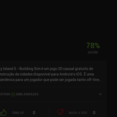
78
%
similar
ty Island 5 - Building Sim é um jogo 2D casual gratuito de
nstrução de cidades disponível para Android e iOS. É uma
periência para um jogador que pode ser jogada tanto off-line
anto on-line no modo paisagem. City Island 5 - Building Sim
i lançado em dezembro de 2018 e tem uma classificação atual
STRAR
11
SIMILARIDADES
 4,6 de 5,0 no Google Play e 4,7 de 5,0 na iOS App Store.
0
0
SIMILAR
NADA A VER