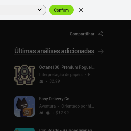
Confirm
Entrar
PT
Compartilhar
Últimas análises adicionadas
Octane100: Premium Roguelike
Interpretação de papéis
Roguelike
$2.99
Easy Delivery Co.
Aventura
Orientado por histórias
$12.99
Iron Roads - Railroad Manager