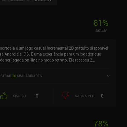
81
%
similar
sortopia é um jogo casual incremental 2D gratuito disponível
ra Android e iOS. É uma experiência para um jogador que
de ser jogada on-line no modo retrato. Ele recebeu 2
aliações de usuários da comunidade MiniReview. Resortopia
i lançado em outubro de 2021 e tem uma classificação atual
STRAR
10
SIMILARIDADES
 4,5 de 5,0 no Google Play e 4,8 de 5,0 na iOS App Store.
0
0
SIMILAR
NADA A VER
78
%