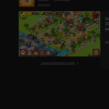
Gratuito
Zo
2D
pa
pa
se
MO
Go
Jogos similares a este