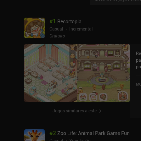
#
1
Resortopia
Casual
Incremental
Gratuito
Re
pa
po
av
fo
MO
de
Jogos similares a este
#
2
Zoo Life: Animal Park Game Fun
Casual
Simulação