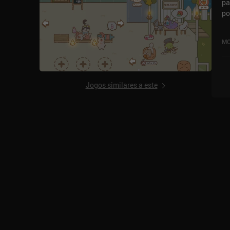
pa
po
ab
Go
MO
Jogos similares a este