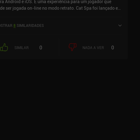
ra Android e iOS. É uma experiência para um jogador que
de ser jogada on-line no modo retrato. Cat Spa foi lançado em
ril de 2021 e tem uma classificação atual de 4,2 de 5,0 no
ogle Play e 4,8 de 5,0 na App Store do iOS.
STRAR
8
SIMILARIDADES
0
0
SIMILAR
NADA A VER