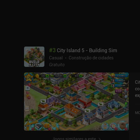
#
3
City Island 5 - Building Sim
Casual
Construção de cidades
Gratuito
Ci
co
ex
qu
fo
MO
de
Jogos similares a este