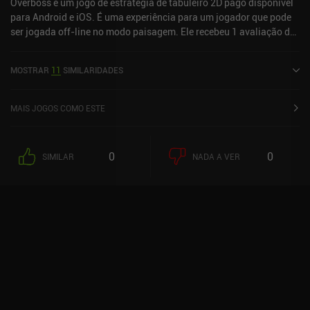
Overboss é um jogo de estratégia de tabuleiro 2D pago disponível
para Android e iOS. É uma experiência para um jogador que pode
ser jogada off-line no modo paisagem. Ele recebeu 1 avaliação de
usuário da comunidade MiniReview. Overboss foi lançado em
agosto de 2024 e tem uma classificação atual de 3,8 de 5,0 no
MOSTRAR
11
SIMILARIDADES
Google Play e 3,9 de 5,0 na iOS App Store.
MAIS JOGOS COMO ESTE
0
0
SIMILAR
NADA A VER