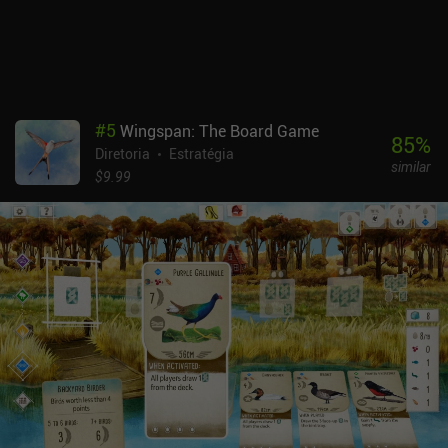
jogo extremamente divertido. Jogar contra a IA é ótimo, mas o
jogo realmente se destaca no modo multijogador - em tempo real
ou assíncrono - em que você pode esfaquear seus amigos ou
desconhecidos enquanto eles fazem o mesmo com você. Yellow &
Yantze é um jogo premium de US$ 9,99. O modo de campanha não
é um grande desafio e teria sido bom ter alguns mapas diferentes
#
5
Wingspan: The Board Game
para variar. Deixando esses problemas de lado, é um jogo
85
%
Diretoria
Estratégia
fantástico que consegue fazer algo diferente com o gênero.
similar
$9.99