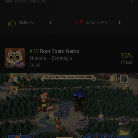
MAIS JOGOS COMO ESTE
imagens de espadas e sandálias, não há combate em Concordia.
Na verdade, sua forte ênfase no comércio inicialmente tornou tão
difícil descobrir onde estava a verdadeira diversão que quase
0
0
SIMILAR
NADA A VER
desisti de tentar. No entanto, estou muito feliz por ter perseverado.
Porque quando o jogo se encaixou, eu me diverti muito com o
conceito simples de jogar, mas difícil de ganhar, que é muito
satisfatório. Em cada turno, basta jogar uma carta e, graças a um
#
13
Root Board Game
útil botão de desfazer, podemos verificar as diferentes opções
75
%
antes de nos comprometermos. Podemos nos concentrar na
Diretoria
Estratégia
similar
expansão do nosso império, na construção de mais postos
$9.99
comerciais ou na venda de uma variedade maior de mercadorias, e
cada estratégia é um caminho igualmente válido para a vitória.A
interface do usuário é muito fácil de usar, com todas as
informações acessíveis com apenas alguns toques. Da mesma
forma, o estilo de arte é suave e colorido. O tutorial é um pouco
monótono, o que pode ter contribuído para dificultar o início do
jogo, mas pelo menos é funcional.O jogo apresenta uma excelente
variedade de modos multijogador personalizáveis entre
plataformas, bem como uma IA robusta para jogos solo. Na
verdade, é um jogo bem pensado e enganosamente complexo que
permite muitos estilos de jogo diferentes.Concordia custa US$