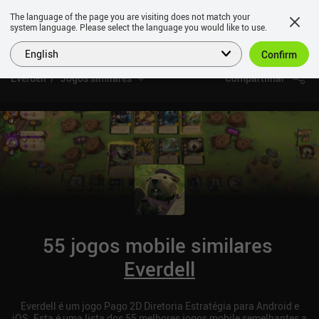
The language of the page you are visiting does not match your
system language. Please select the language you would like to use.
English
Confirm
Everdell
Jogos similares
Compartilhar
55 jogos mobile similares
Everdell
Everdell é um jogo Pago 2D Diretoria Estratégia para Android e
iOS. Esta é uma lista dos 55 melhores jogos mobile semelhantes a