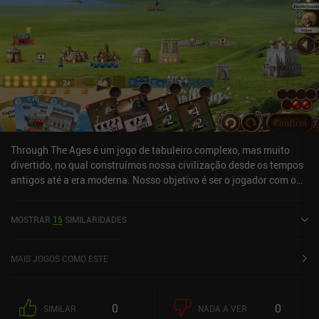
Through The Ages é um jogo de tabuleiro complexo, mas muito
divertido, no qual construímos nossa civilização desde os tempos
antigos até a era moderna. Nosso objetivo é ser o jogador com o
maior número de pontos de cultura no final, e o jogo pode ser
jogado com 2 a 4 jogadores on-line, por meio de pass-and-play
MOSTRAR
15
SIMILARIDADES
off-line ou contra uma IA com três níveis de dificuldade. Cada
rodada começa com uma fase opcional de "Política", na qual
podemos declarar guerra, fazer tratados ou definir eventos
MAIS JOGOS COMO ESTE
futuros. Em seguida, vem a fase "Action" (Ação), na qual
aprimoramos nossa ciência, construções e forças armadas.
Fazemos tudo isso escolhendo entre as cartas na parte superior da
0
0
SIMILAR
NADA A VER
tela e gerenciando fichas que representam nossos trabalhadores e