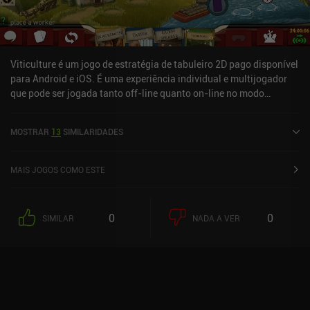
Viticulture é um jogo de estratégia de tabuleiro 2D pago disponível
para Android e iOS. É uma experiência individual e multijogador
que pode ser jogada tanto off-line quanto on-line no modo
paisagem. Viticulture foi lançado em junho de 2020 e tem uma
classificação atual de 4 de 5,0 no Google Play e 3,7 de 5,0 na iOS
MOSTRAR
13
SIMILARIDADES
App Store.
MAIS JOGOS COMO ESTE
0
0
SIMILAR
NADA A VER