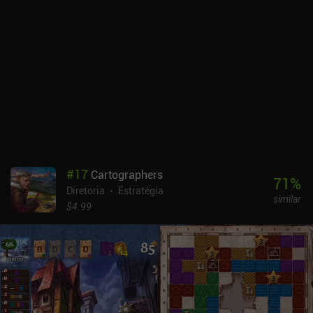
#
17
Cartographers
71
%
Diretoria
Estratégia
similar
$4.99