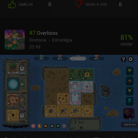
0
0
SIMILAR
NADA A VER
#
7
Overboss
81
%
Diretoria
Estratégia
similar
$3.99