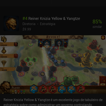
recursos. Parte do que torna o jogo empolgante é que o nosso tipo
de governo limita o número de ações que podemos realizar a cada
turno e que temos de equilibrar cuidadosamente nossos recursos
#
4
Reiner Knizia Yellow & Yangtze
para não limitar nossos próximos turnos.Há um tutorial com o
85
%
próprio designer do jogo implementado como um personagem do
Diretoria
Estratégia
similar
jogo, que é longo, mas muito divertido. Devido à complexidade do
$9.99
jogo, o tutorial é obrigatório, portanto, fico feliz que tenha havido
um esforço para torná-lo uma boa experiência. É preciso muita
paciência para aprender as regras, e dominar as estratégias que
nos permitem realmente vencer um jogo leva ainda mais tempo.
No entanto, após algumas rodadas, as coisas começam a fazer
mais sentido. O fato de o jogo recriar com sucesso a experiência
de um videogame no estilo Civilization em um formato de jogo de
tabuleiro baseado em cartas de 40 minutos é incrível. O aplicativo
funciona sem problemas e tem até alguns recursos de qualidade
de vida que facilitam o jogo digital. Through The Ages é um jogo
premium de US$ 9,99 com um DLC de expansão de US$ 4,99 e é
quase certo que impressionará qualquer pessoa que goste de
jogos de tabuleiro de estratégia.
Reiner Knizia Yellow & Yangtze é um excelente jogo de tabuleiro de
estratégia sobre como administrar um governo controlando