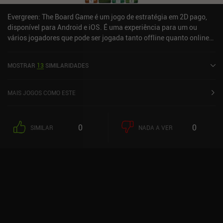
Evergreen: The Board Game é um jogo de estratégia em 2D pago,
disponível para Android e iOS. É uma experiência para um ou
vários jogadores que pode ser jogada tanto offline quanto online
no modo retrato. Evergreen: The Board Game foi lançado em abril
de 2024 e tem uma avaliação atual de 4,3 de 5,0 no Google Play e
MOSTRAR
13
SIMILARIDADES
4,6 de 5,0 na App Store do iOS.
MAIS JOGOS COMO ESTE
0
0
SIMILAR
NADA A VER