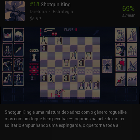
#
18
Shotgun King
69
%
Diretoria
Estratégia
similar
$6.99
Shotgun King é uma mistura de xadrez com o gênero roguelike,
mas com um toque bem peculiar — jogamos na pele de um rei
solitário empunhando uma espingarda, o que torna toda a
experiência superintensa. Existem três modos de jogo diferentes
em Shotgun King: o clássico modo “Throne”, o modo “Endless” e o