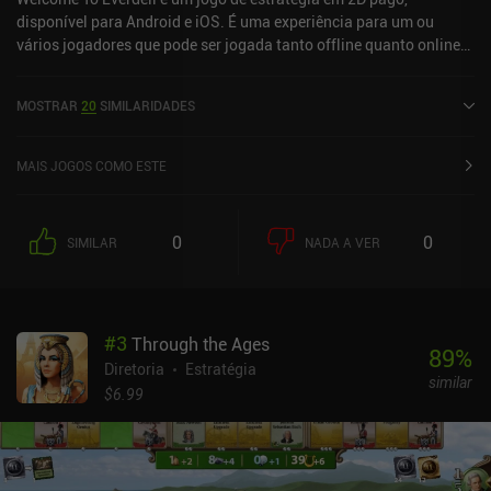
disponível para Android e iOS. É uma experiência para um ou
vários jogadores que pode ser jogada tanto offline quanto online
no modo paisagem. O Welcome To Everdell foi lançado em junho
de 2024 e tem uma avaliação atual de 4,7 de 5,0 no Google Play e
MOSTRAR
20
SIMILARIDADES
4,9 de 5,0 na App Store do iOS.
MAIS JOGOS COMO ESTE
0
0
SIMILAR
NADA A VER
#
3
Through the Ages
89
%
Diretoria
Estratégia
similar
$6.99