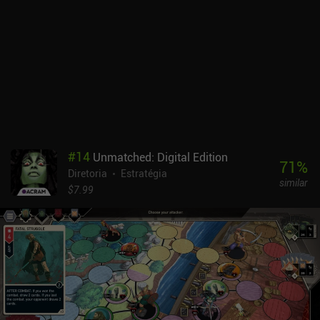
animações são suaves e, embora a animação da batalha se torne
repetitiva, os visuais fazem um ótimo trabalho, fazendo você
esquecer que se trata de um jogo de tabuleiro.A complexidade das
muitas regras do Root e a curva de aprendizado acentuada são
suas maiores desvantagens e podem causar alguma frustração
inicial. É necessário ter muita paciência para aprender tudo, o que
significa que não é um jogo feito para jogadores casuais.O Root
Board Game é um jogo premium de US$ 9,99 com dois pacotes de
expansão iAPs bastante caros, de US$ 5,99 e US$ 9,99, que
complementam fortemente o jogo principal adicionando novas
#
14
Unmatched: Digital Edition
facções e opções de IA. No geral, o Root é um excelente jogo de
71
%
Diretoria
Estratégia
estratégia com horas de entretenimento para qualquer fã do
similar
gênero.
$7.99