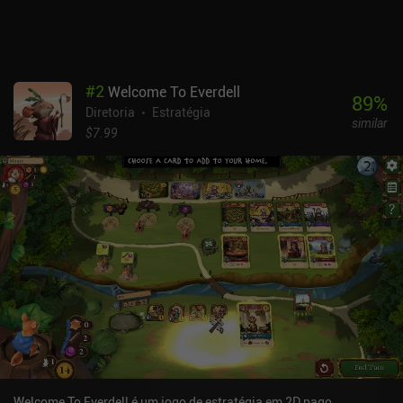
também é muito sólida, com 3 configurações de dificuldade que
são todas decentemente desafiadoras.The Castles Of Burgundy é
um jogo de tabuleiro digital de US$ 9,99 que se torna bastante
viciante quando você pega o jeito das regras, e é fácil ver por que
ele ganhou uma reputação tão boa. Eu o recomendo fortemente
#
2
Welcome To Everdell
aos fãs de jogos de tabuleiro.
89
%
Diretoria
Estratégia
similar
$7.99
Welcome To Everdell é um jogo de estratégia em 2D pago,