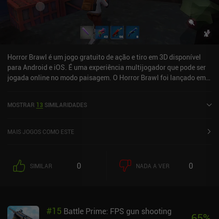
Horror Brawl é um jogo gratuito de ação e tiro em 3D disponível
para Android e iOS. É uma experiência multijogador que pode ser
jogada online no modo paisagem. O Horror Brawl foi lançado em
outubro de 2021 e tem uma avaliação atual de 4,3 de 5,0 no Google
Play e 4,7 de 5,0 na App Store do iOS.
MOSTRAR
13
SIMILARIDADES
MAIS JOGOS COMO ESTE
0
0
SIMILAR
NADA A VER
#
15
Battle Prime: FPS gun shooting
65
%