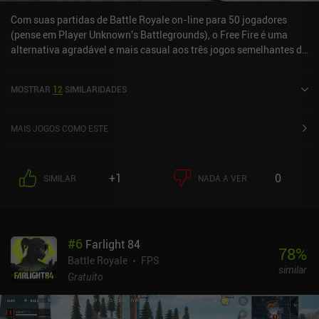
Com suas partidas de Battle Royale on-line para 50 jogadores
(pense em Player Unknown's Battlegrounds), o Free Fire é uma
alternativa agradável e mais casual aos três jogos semelhantes da
NetEase.As partidas são rápidas (geralmente em torno de 10
minutos), não há pagamento para ganhar monetização, o jogo
MOSTRAR
12
SIMILARIDADES
funciona sem problemas e parece que todos os jogadores são
jogadores REAIS em vez de bots! A única pequena desvantagem é
que o jogo oferece menos configurações para personalizar a
MAIS JOGOS COMO ESTE
experiência de jogo, embora eu não tenha achado isso um
incômodo.
+1
0
SIMILAR
NADA A VER
#
6
Farlight 84
78
%
Battle Royale
FPS
similar
Gratuito