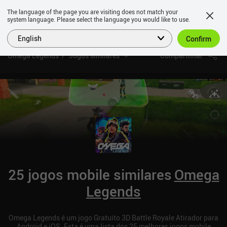
The language of the page you are visiting does not match your
system language. Please select the language you would like to use.
English
Confirm
Omega Legends
Jogos similares
Compartilhar
25 jogos mobile similares
Omega
Legends
Omega Legends é um jogo Gratuito 3D Battle Royale Atirador para
Android e iOS. Esta é uma lista dos 25 melhores jogos mobile