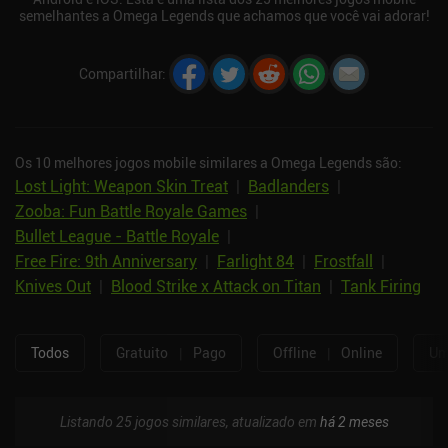
semelhantes a Omega Legends que achamos que você vai adorar!
Compartilhar
:
Os 10 melhores jogos mobile similares a Omega Legends são:
Lost Light: Weapon Skin Treat
|
Badlanders
|
Zooba: Fun Battle Royale Games
|
Bullet League - Battle Royale
|
Free Fire: 9th Anniversary
|
Farlight 84
|
Frostfall
|
Knives Out
|
Blood Strike x Attack on Titan
|
Tank Firing
Todos
Gratuito
|
Pago
Offline
|
Online
Um
Listando 25 jogos similares, atualizado em
há 2 meses