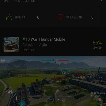
MAIS JOGOS COMO ESTE
0
0
SIMILAR
NADA A VER
#
13
War Thunder Mobile
65
%
Atirador
Ação
similar
Gratuito