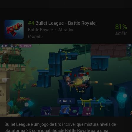
rapidamente, mas tudo ainda pode ser melhorado como um
jogador livre, e até agora não encontrei nenhum jogador com
poder excessivo.
#
4
Bullet League - Battle Royale
81
%
Battle Royale
Atirador
similar
Gratuito
Bullet League é um jogo de tiro incrível que mistura níveis de
plataforma 2D com jogabilidade Battle Royale para uma