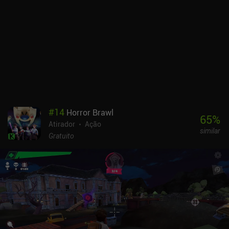
planos e baseados em cidades, sem variedade e sem boas
posições defensivas. Para piorar a situação, a formação de
partidas em níveis pode levar a partidas desequilibradas, e alguns
tanques iniciais são tão fracos que o início do jogo se torna muito
difícil. Apesar de quedas ocasionais na taxa de quadros durante
momentos de gráficos intensos, a jogabilidade real é envolvente e
bastante robusta. O War Thunder Mobile é monetizado por meio de
iAPs para assinaturas e compras únicas que proporcionam uma
enorme vantagem de pagar para progredir mais rápido. A única
vantagem disso é que as recompensas diárias de login são
#
14
Horror Brawl
bastante generosas. No geral, o jogo oferece uma experiência
65
%
Atirador
Ação
familiar para os fãs da série, mas, para os novos jogadores, seus
similar
sistemas e sua rotina podem se tornar muito frustrantes.
Gratuito