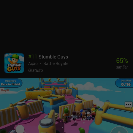
#
11
Stumble Guys
65
%
Ação
Battle Royale
similar
Gratuito