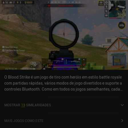
O Blood Strike é um jogo de tiro com heróis em estilo battle royale
com partidas rápidas, vários modos de jogo divertidos e suporte a
controles Bluetooth. Como em todos os jogos semelhantes, cada
partida em Blood Strike nos faz cair do céu, correr para encontrar
as melhores armas e itens possíveis e tentar ser o último
MOSTRAR
13
SIMILARIDADES
sobrevivente. O jogo é jogado sozinho ou em equipes de 2 ou 4
pessoas. Mas, diferentemente de jogos como PUBG Mobile ou Call
of Duty Warzone: Mobile, o Blood Strike é um jogo de tiro com
MAIS JOGOS COMO ESTE
heróis, o que significa que começamos cada partida selecionando