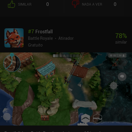
gênero battle royale, no entanto, são os veículos exagerados
0
0
SIMILAR
NADA A VER
inspirados em ficção científica. Eles variam de buggies
tradicionais a hover crafts que parecem saídos diretamente de
Star Wars e aranhas de guerra de quatro patas. Embora a maior
parte do jogo seja jogada fora desses veículos. O movimento é
#
7
Frostfall
suave e rápido, em parte graças a um jetpack que podemos usar
78
%
para saltar alto no ar, escalar grandes edifícios ou avançar
Battle Royale
Atirador
similar
rapidamente. Mas o Farlight 84 também é compatível com
Gratuito
controles Bluetooth. No geral, o jogo faz um bom trabalho para se
destacar no mercado de battle royale. Mas ele também apresenta
modos que não são de battle royale, como o deathmatch em
equipe e uma arena em que quatro jogadores lutam entre si. O jogo
apresenta um total de 15 heróis, alguns dos quais são
desbloqueados gratuitamente. O restante pode ser comprado por
30 mil de ouro no jogo, que é obtido por meio de jogos e missões,
ou pela moeda premium 399. Também podemos comprar várias
skins cosméticas para cada personagem, arma e veículo. A maior
desvantagem é que vários usuários estão relatando que os
trapaceiros são um grande problema, especialmente nos níveis
mais altos. O Farlight 84 é monetizado por meio de um passe de
temporada e iAPs para obter moeda premium, prompts especiais
de nocaute e outros privilégios de direito de se gabar. Felizmente, o