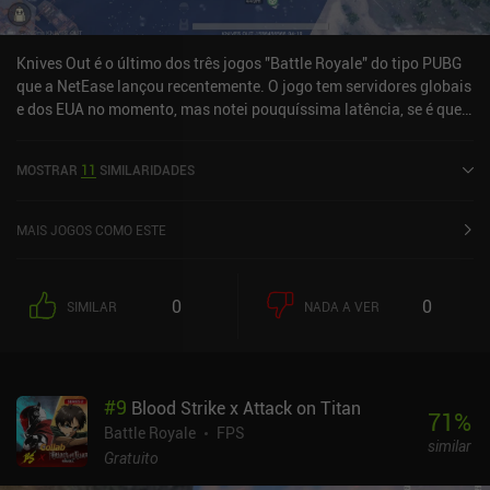
Knives Out é o último dos três jogos "Battle Royale" do tipo PUBG
que a NetEase lançou recentemente. O jogo tem servidores globais
e dos EUA no momento, mas notei pouquíssima latência, se é que
houve alguma, ao jogar da Europa.Dos três jogos, Knives Out
parece ser o mais desenvolvido, com promessas de altas taxas de
MOSTRAR
11
SIMILARIDADES
quadros, embora seus gráficos não estejam no mesmo nível de
Rules of Survival. Até agora, ainda tive a melhor experiência no
Rules of Survival, embora as diferenças sejam mínimas.
MAIS JOGOS COMO ESTE
0
0
SIMILAR
NADA A VER
#
9
Blood Strike x Attack on Titan
71
%
Battle Royale
FPS
similar
Gratuito