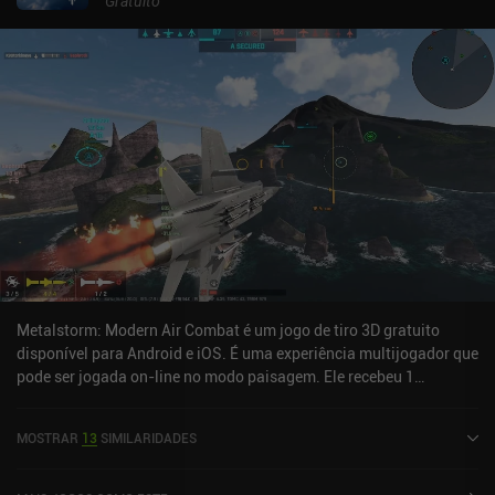
Gratuito
Metalstorm: Modern Air Combat é um jogo de tiro 3D gratuito
disponível para Android e iOS. É uma experiência multijogador que
pode ser jogada on-line no modo paisagem. Ele recebeu 1
avaliação de usuário da comunidade MiniReview. Metalstorm:
Modern Air Combat foi lançado em novembro de 2023 e tem uma
MOSTRAR
13
SIMILARIDADES
classificação atual de 4,7 de 5,0 no Google Play e 4,8 de 5,0 na iOS
App Store.