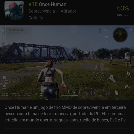
#
18
Once Human
63
%
Sobrevivência
Atirador
similar
Gratuito
Once Human é um jogo de tiro MMO de sobrevivência em terceira
pessoa com tema de terror massivo, portado do PC. Ele combina
criação em mundo aberto, saques, construção de bases, PvE e PvP,
tudo profundamente inspirado em Fallout 76 e no universo
conectado da Remedy. Embora isso pareça um sonho que se