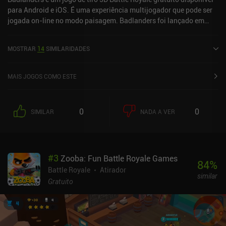
para Android e iOS. É uma experiência multijogador que pode ser
jogada on-line no modo paisagem. Badlanders foi lançado em
outubro de 2020 e tem uma classificação atual de 3,6 de 5,0 no
Google Play e 4 de 5,0 na iOS App Store.
MOSTRAR
14
SIMILARIDADES
MAIS JOGOS COMO ESTE
0
0
SIMILAR
NADA A VER
#
3
Zooba: Fun Battle Royale Games
84
%
Battle Royale
Atirador
similar
Gratuito