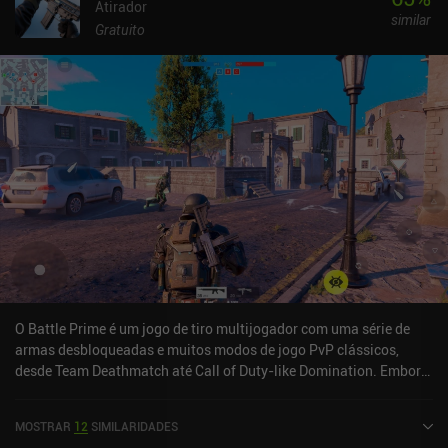
Atirador
similar
Gratuito
O Battle Prime é um jogo de tiro multijogador com uma série de
armas desbloqueadas e muitos modos de jogo PvP clássicos,
desde Team Deathmatch até Call of Duty-like Domination. Embora
seja fácil comparar o Battle Prime a jogos como o CoD Mobile, o
jogo oferece um toque estratégico divertido no gênero. Por
MOSTRAR
12
SIMILARIDADES
exemplo, cada classe de especialista tem uma habilidade