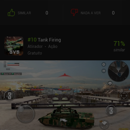
um dos vários heróis. Cada um deles tem habilidades exclusivas,
como a capacidade de disparar um míssil de longo alcance, ativar
0
0
SIMILAR
NADA A VER
uma barreira de escudo e muito mais - todas elas são úteis,
especialmente quando se joga em equipe. Em cada partida,
ganhamos dinheiro ao matar inimigos e concluir missões
aleatórias, como controlar uma área por um minuto. Essa moeda
#
10
Tank Firing
pode ser gasta na compra de armamentos pré-construídos que
71
%
cairão do céu. Configuramos esses armamentos entre as partidas
Atirador
Ação
similar
e personalizá-los é a melhor maneira de ganhar vantagem, pois
Gratuito
eles permitem que não dependamos totalmente de encontrar
equipamentos aleatórios. Além do battle royale, o jogo também
apresenta várias partidas multijogador mais tradicionais, todas
com criação rápida de partidas. Embora, para ser justo, eu espere
que sejamos colocados contra bots para preencher as equipes. O
jogo está bem otimizado e funciona sem problemas no meu
dispositivo. Os controles funcionam como esperado, e há até
suporte para controles. A maior desvantagem é que o terreno fica
embaçado ao atirar de longas distâncias. O Blood Strike é
monetizado por meio de iAPs para cosméticos que não oferecem
nenhuma vantagem de pagar para ganhar. Eles nos permitem
desbloquear os acessórios das armas mais rapidamente, mas não