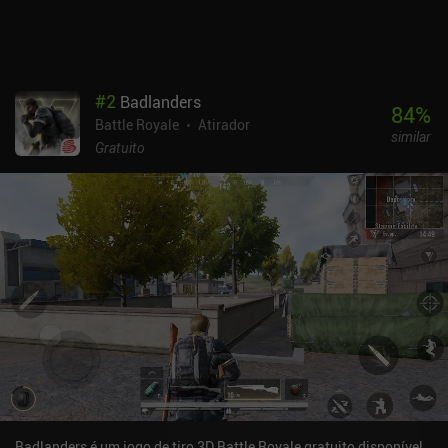
#
2
Badlanders
84
%
Battle Royale
Atirador
similar
Gratuito
Badlanders é um jogo de tiro 3D Battle Royale gratuito disponível