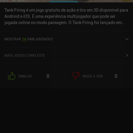
demora muito para obtê-los durante o jogo.
Tank Firing é um jogo gratuito de ação e tiro em 3D disponível para
Android e iOS. É uma experiência multijogador que pode ser
jogada online no modo paisagem. O Tank Firing foi lançado em
abril de 2021 e tem uma avaliação atual de 3,4 de 5,0 no Google
Play e 4,6 de 5,0 na App Store do iOS.
MOSTRAR
14
SIMILARIDADES
MAIS JOGOS COMO ESTE
0
0
SIMILAR
NADA A VER