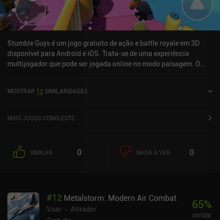
Stumble Guys é um jogo gratuito de ação e battle royale em 3D
disponível para Android e iOS. Trata-se de uma experiência
multijogador que pode ser jogada online no modo paisagem. O
jogo recebeu 3 avaliações de usuários da comunidade MiniReview.
Stumble Guys foi lançado em setembro de 2020 e tem uma
MOSTRAR
12
SIMILARIDADES
avaliação atual de 4,7 em 5,0 no Google Play e 4,4 em 5,0 na App
Store do iOS.
MAIS JOGOS COMO ESTE
0
0
SIMILAR
NADA A VER
#
12
Metalstorm: Modern Air Combat
65
%
Voar
Atirador
similar