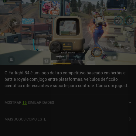
O Farlight 84 é um jogo de tiro competitivo baseado em heróis e
battle royale com jogo entre plataformas, veículos de ficção
científica interessantes e suporte para controle. Como um jogo de
tiro baseado em heróis, o Farlight 84 é muito parecido com o Apex
Legends, o que significa que cada herói tem habilidades exclusivas
MOSTRAR
16
SIMILARIDADES
que fazem uma grande diferença para nós e para nossos colegas
de equipe. Por exemplo, alguns heróis podem curar outros
jogadores, enquanto outros podem criar um escudo defensivo ou
MAIS JOGOS COMO ESTE
deixar as telas dos jogadores adversários completamente pretas
por um tempo. Parte do que faz o jogo se destacar no concorrido