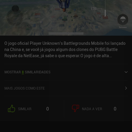
O jogo oficial Player Unknown's Battlegrounds Mobile foi lançado
na China e, se você já jogou algum dos clones do PUBG Battle
Royale da NetEase, já sabe o que esperar.O jogo é de alta
qualidade, tem muitas configurações gráficas e de controle, uma
monetização focada apenas em cosméticos e milhões de
MOSTRAR
8
SIMILARIDADES
jogadores.Gostei muito de jogar, mas, devido aos servidores
chineses, meu ping era tão ruim que, às vezes, era quase
impossível jogar. Com uma inevitável versão em inglês do jogo a
MAIS JOGOS COMO ESTE
caminho, Rules of Survival está pronto para receber uma
competição de verdade!
0
0
SIMILAR
NADA A VER