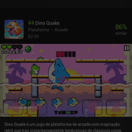
uma atualização no início de um novo jogo e vidas extras quando
morremos. Podemos ganhar joias assistindo a anúncios a cada 30
minutos, mas não recebemos o suficiente para comprar
#
4
Dino Quake
consistentemente vidas extras e atualizações, mesmo se
86
%
assistirmos a todos os anúncios. Embora não seja uma excelente
Plataforma
Arcade
similar
versão, o Bubble Bobble Classic pode proporcionar uma viagem
$2.99
nostálgica agradável e de curta duração para aqueles que jogaram
a versão original. No entanto, o jogo está repleto de anúncios que
aparecem ao acessar os menus, e os controles de toque são
medíocres, o que certamente frustrará alguns jogadores.
Dino Quake é um jogo de plataforma de arcade com inspiração
retrô que traz instantaneamente lembranças de clássicos como