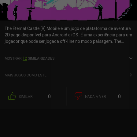
The Eternal Castle [R] Mobile é um jogo de plataforma de aventura
2D pago disponível para Android e iOS. É uma experiência para um
jogador que pode ser jogada off-line no modo paisagem. The
Eternal Castle [R] Mobile foi lançado em dezembro de 2025 e tem
uma classificação atual de 5 de 5,0 na iOS App Store.
MOSTRAR
12
SIMILARIDADES
MAIS JOGOS COMO ESTE
0
0
SIMILAR
NADA A VER