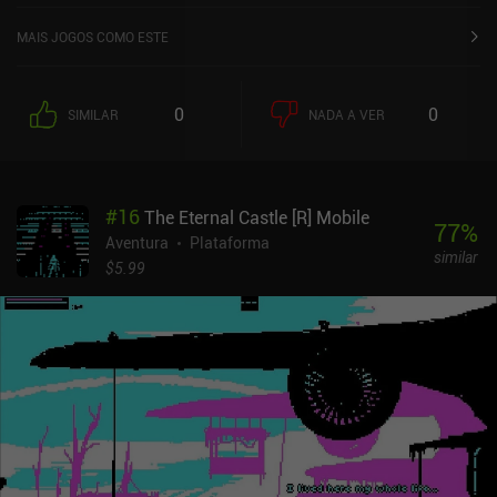
MAIS JOGOS COMO ESTE
0
0
SIMILAR
NADA A VER
#
16
The Eternal Castle [R] Mobile
77
%
Aventura
Plataforma
similar
$5.99