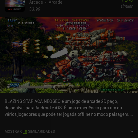
refinados da versão para PC.Getting Over It é um jogo premium de
Arcade
Arcade
similar
US$ 4,99 sem anúncios nem iAPs. Embora a experiência possa
$3.99
fazer com que algumas pessoas desistam com raiva, o jogo é um
clássico adequado para quem procura um verdadeiro desafio.
BLAZING STAR ACA NEOGEO é um jogo de arcade 2D pago,
disponível para Android e iOS. É uma experiência para um ou
vários jogadores que pode ser jogada offline no modo paisagem. O
BLAZING STAR ACA NEOGEO foi lançado em outubro de 2023 e
tem uma avaliação atual de 3,7 de 5,0 no Google Play e 4 de 5,0 na
MOSTRAR
10
SIMILARIDADES
App Store do iOS.