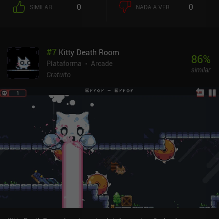
mortais. Começando com vários níveis fáceis, o jogo introduz
0
0
SIMILAR
NADA A VER
gradualmente novos desafios, como lâminas de serra em
movimento, blocos em queda, portões de mão única e até mesmo
inimigos conscientes que nos seguem deliberadamente. Mesmo
depois de conseguirmos uma espada que pode cortar esses
#
7
Kitty Death Room
inimigos, nossa vida não fica menos difícil, pois é necessário um
86
%
pouco de habilidade para concluir os últimos níveis com sucesso.
Plataforma
Arcade
similar
E como se as coisas não fossem difíceis o suficiente, podemos
Gratuito
tentar coletar todas as penas douradas que ocasionalmente
aparecem em locais de difícil acesso. Felizmente, o jogo oferece
várias opções de controle, entre as quais o sistema de deslizar
original é o menos confortável. A chave para a vitória está em
ações precisas e perfeitamente cronometradas - e uma grande
quantidade de tentativas -, portanto, escolher um método de
controle adequado ajuda muito. O Raven's Hike é um jogo
premium de US$ 2,99 sem anúncios ou iAPs. Apesar da aparente
falta de diversidade, a jogabilidade em ritmo acelerado e o design
inteligente dos níveis garantem que o jogo nunca seja entediante
ou repetitivo.