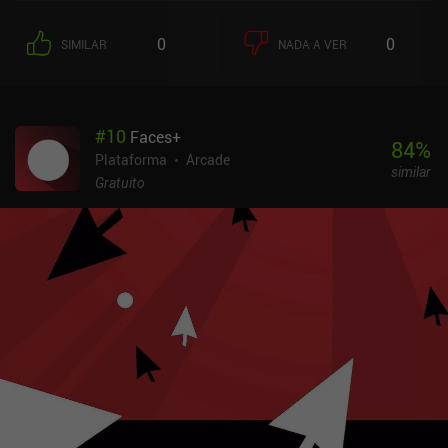
você dura, o que, considerando o quanto esse jogo pode ser
insanamente punitivo, não será muito longo. A progressão é
0
0
SIMILAR
NADA A VER
principalmente cosmética, com novas paletas de cores e variações
ligeiramente diferentes de seu personagem desbloqueadas entre
as corridas. Isso significa que o jogo não vai segurar sua mão, e
você terá de vencer melhorando lentamente e compreendendo sua
#
10
Faces+
mecânica mais complexa.Apesar de não ser o jogo mais complexo,
84
%
ele parece infinitamente reproduzível e é muito divertido de jogar
Plataforma
Arcade
similar
quando você precisa passar algum tempo. Depois de passar mais
Gratuito
de 15 horas nele, posso facilmente recomendar Downwell como
um jogo obrigatório para os entusiastas de jogos de arcade!