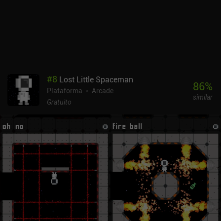
frustrante.Kitty Death Room monetiza exibindo anúncios
ocasionais que se tornam bastante irritantes, pois temos que
reiniciar os níveis com muita frequência. Felizmente, eles podem
ser desativados com um único iAP de US$ 2,99.
#
8
Lost Little Spaceman
86
%
Plataforma
Arcade
similar
Gratuito