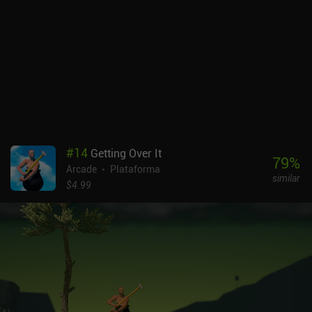
identificação rápida de todos os perigos e cenouras na tela. Os
coelhos e os perigos também são animados de forma suave e
respondem muito bem aos controles de toque. Poor Bunny! é
monetizado por anúncios que aparecem a cada poucas rodadas,
mas podem ser removidos por meio de um iAP de US$ 1,99.
Também podemos assistir a anúncios incentivados para reviver
uma vez por jogo ou para ganhar 50 cenouras adicionais. Mas não
há iAPs adicionais - todos os trajes devem ser desbloqueados por
meio do jogo.Poor Bunny! é um jogo de alta pontuação que,
embora muito simples, oferece uma experiência rápida e divertida
#
14
Getting Over It
para dois jogadores no mesmo dispositivo para quem não se
79
%
Arcade
Plataforma
importa em ficar bem perto para compartilhar uma única tela.
similar
$4.99