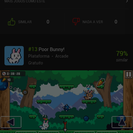
MAIS JOGOS COMO ESTE
muito dano e até destrói algumas paredes. Além do nosso feitiço
de bola de fogo comum, desbloqueamos novos feitiços que, por
exemplo, nos permitem congelar todos os inimigos. Também
0
0
SIMILAR
NADA A VER
ganhamos habilidades adicionais, como a capacidade de esmagar
o chão em pleno ar. Essas habilidades podem ser usadas para
derrotar inimigos, mas seu objetivo principal é nos ajudar a lidar
com os obstáculos. Cada mapa contém um baú escondido
#
13
Poor Bunny!
secretamente, e procurá-lo é o único desvio do caminho linear de
79
%
cada nível. Após cada fase, também podemos jogar um minijogo
Plataforma
Arcade
similar
bônus para ganhar moedas extras. Mas, infelizmente, eles se
Gratuito
tornam repetitivos rapidamente. Nossas moedas podem ser
gastas apenas em melhorias de armas e em algumas máquinas de
fliperama com minijogos. Não há mais nada para comprar no
jogo, pois as habilidades especiais e as skins personalizadas são
desbloqueadas por meio de progressão natural. O Fireball Wizard
é gratuito para experimentar, com um único iAP de US$ 4,99 que
desbloqueia tudo após o primeiro pacote de níveis. Curiosamente,
todos os níveis podem ser jogados gratuitamente no modo
hardcore "speedrun", no qual temos que começar tudo de novo se
morrermos apenas uma vez. Embora não seja extraordinário,
Fireball Wizard oferece uma sólida experiência de plataforma que