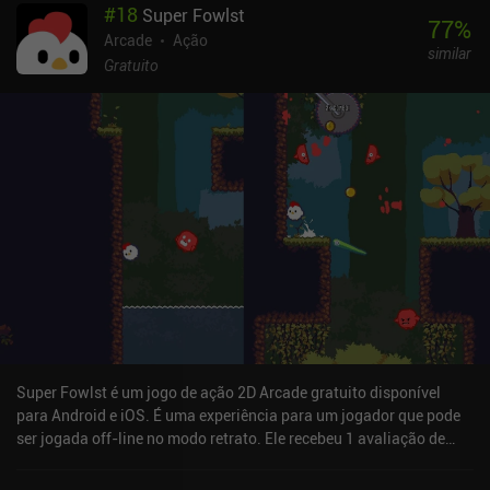
#
18
Super Fowlst
muitas vezes é necessário revisitar partes anteriores do nível,
77
%
como no popular gênero "Metroidvania". O pacote inicial de níveis
Arcade
Ação
similar
é bem pequeno, mas o editor de níveis integrado permite que
Gratuito
criemos nossos próprios mapas e baixemos níveis criados por
usuários de um enorme catálogo. Isso proporciona horas quase
infinitas de jogabilidade divertida, embora um pouco repetitiva. O
Robot Wants Kitty é monetizado por meio de anúncios forçados
ocasionais, anúncios incentivados para desativar os anúncios
forçados por um dia e um iAP de US$ 2,99 para remover
completamente os anúncios. Apesar da pouca variedade visual e
de jogabilidade, é uma boa recomendação para qualquer fã de
jogos clássicos de quebra-cabeça de plataforma.
Super Fowlst é um jogo de ação 2D Arcade gratuito disponível
para Android e iOS. É uma experiência para um jogador que pode
ser jogada off-line no modo retrato. Ele recebeu 1 avaliação de
usuário da comunidade MiniReview. O Super Fowlst foi lançado
em dezembro de 2018 e tem uma classificação atual de 4,3 de 5,0