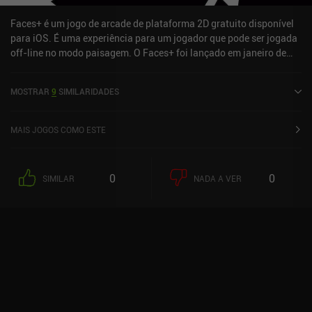
Faces+ é um jogo de arcade de plataforma 2D gratuito disponível
para iOS. É uma experiência para um jogador que pode ser jogada
off-line no modo paisagem. O Faces+ foi lançado em janeiro de
2024 e tem uma classificação atual de 4,6 de 5,0 na iOS App Store.
MOSTRAR
9
SIMILARIDADES
MAIS JOGOS COMO ESTE
0
0
SIMILAR
NADA A VER