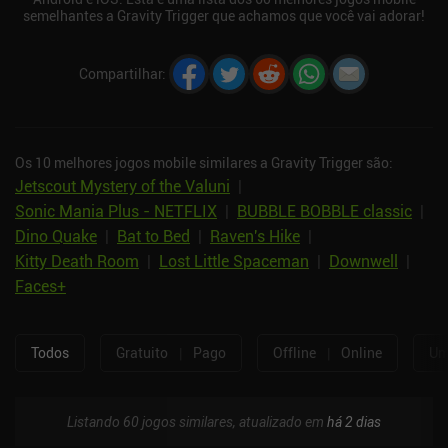
semelhantes a Gravity Trigger que achamos que você vai adorar!
Compartilhar
:
Os 10 melhores jogos mobile similares a Gravity Trigger são:
Jetscout Mystery of the Valuni
|
Sonic Mania Plus - NETFLIX
|
BUBBLE BOBBLE classic
|
Dino Quake
|
Bat to Bed
|
Raven's Hike
|
Kitty Death Room
|
Lost Little Spaceman
|
Downwell
|
Faces+
Todos
Gratuito
|
Pago
Offline
|
Online
Um
Listando 60 jogos similares, atualizado em
há 2 dias