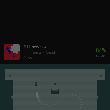
#
11
see/saw
84
%
Plataforma
Arcade
similar
$2.99