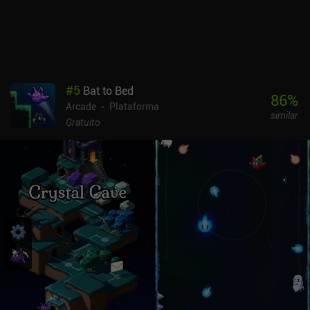
pouco impacto na jogabilidade, e a falta de uma tabela de
classificação on-line parece uma oportunidade perdida. O Dino
Quake é um jogo premium que custa US$ 2,99 no Android e US$
3,99 no iOS. E o tema nostálgico e a capacidade de reprodução de
fliperama fazem dele um retrocesso agradável.
#
5
Bat to Bed
86
%
Arcade
Plataforma
similar
Gratuito