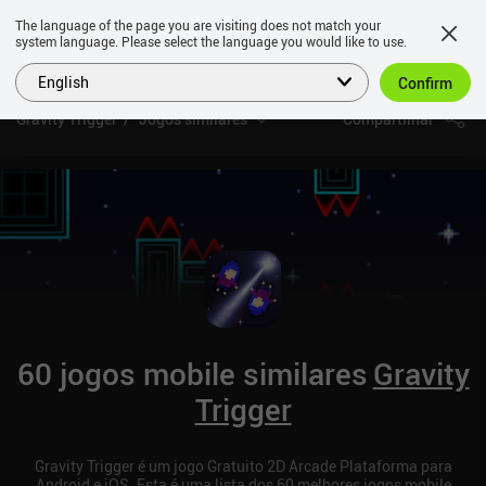
The language of the page you are visiting does not match your
system language. Please select the language you would like to use.
English
Confirm
Gravity Trigger
Jogos similares
Compartilhar
60 jogos mobile similares
Gravity
Trigger
Gravity Trigger é um jogo Gratuito 2D Arcade Plataforma para
Android e iOS. Esta é uma lista dos 60 melhores jogos mobile