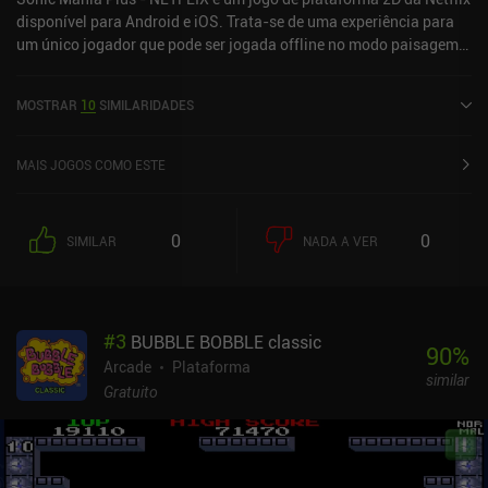
disponível para Android e iOS. Trata-se de uma experiência para
um único jogador que pode ser jogada offline no modo paisagem.
Recebeu 1 avaliação de um usuário da comunidade MiniReview. O
Sonic Mania Plus - NETFLIX foi lançado em maio de 2024 e tem
MOSTRAR
10
SIMILARIDADES
uma avaliação atual de 4,5 de 5,0 no Google Play e 4,8 de 5,0 na
App Store do iOS.
MAIS JOGOS COMO ESTE
0
0
SIMILAR
NADA A VER
#
3
BUBBLE BOBBLE classic
90
%
Arcade
Plataforma
similar
Gratuito