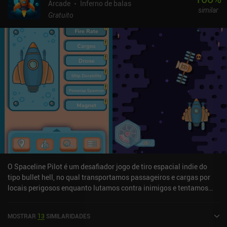
Arcade
Inferno de balas
similar
Gratuito
O Spaceline Pilot é um desafiador jogo de tiro espacial indie do
tipo bullet hell, no qual transportamos passageiros e cargas por
locais perigosos enquanto lutamos contra inimigos e tentamos
nos manter vivos.Como a maioria dos jogos desse gênero,
viajamos continuamente em direção ao topo do mapa, atirando
MOSTRAR
13
SIMILARIDADES
automaticamente em naves hostis, desviando de projéteis e