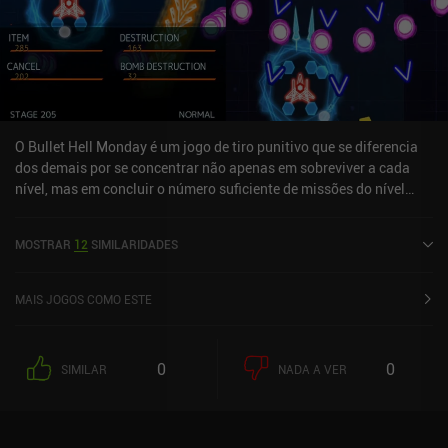
O Bullet Hell Monday é um jogo de tiro punitivo que se diferencia
dos demais por se concentrar não apenas em sobreviver a cada
nível, mas em concluir o número suficiente de missões do nível
para que possamos passar para o próximo nível.Além disso, ao
contrário da maioria dos outros jogos do gênero, ganhamos
MOSTRAR
12
SIMILARIDADES
pontos não apenas destruindo naves espaciais inimigas, mas
também explodindo as balas inimigas usando bombas. Isso
acrescenta uma nova e interessante reviravolta à jogabilidade
MAIS JOGOS COMO ESTE
principal, pois estamos simplesmente tentando evitar as balas;
estamos tentando explodi-las!O jogo é difícil e divertido, com uma
progressão de ritmo decente que nos faz atualizar lentamente
0
0
SIMILAR
NADA A VER
cada uma de nossas naves para disparar mais balas, causar mais
danos, carregar mais bombas etc. O jogo gera receita com a venda
de novas naves espaciais com diferentes tipos de ataques.