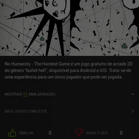
No Humanity - The Hardest Game é um jogo gratuito de arcade 2D
do gênero “bullet hell”, disponível para Android e iOS. Trata-se de
uma experiência para um único jogador que pode ser jogada
offline no modo retrato. Recebeu 1 avaliação de usuário da
comunidade MiniReview. No Humanity - The Hardest Game foi
MOSTRAR
11
SIMILARIDADES
lançado em janeiro de 2015 e tem uma avaliação atual de 4,6 de
5,0 no Google Play e 4,8 de 5,0 na App Store do iOS.
MAIS JOGOS COMO ESTE
0
0
SIMILAR
NADA A VER