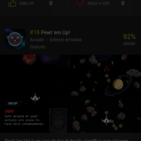
0
0
SIMILAR
NADA A VER
escudos, mísseis ou projéteis perfurantes. Temos até mesmo uma
habilidade especial devastadora que só pode ser usada quando
nossa energia estiver cheia.À medida que os inimigos comuns e os
chefes poderosos ficam cada vez mais fortes, precisamos nos
#
18
Pewt 'em Up!
manter atualizados gastando as gemas que ganhamos no jogo
92
%
para comprar aprimoramentos permanentes que melhoram nosso
Arcade
Inferno de balas
similar
dano, a chance de acerto crítico, a duração do power-up e muito
Gratuito
mais. O jogo também apresenta uma grande variedade de naves
espaciais que podem ser compradas ou desbloqueadas como
conquistas especiais, cada uma com suas próprias características
e habilidades especiais.Os fãs de jogos de arcade retrô certamente
apreciarão o estilo vibrante de arte em pixel, os sons e a música de
8 bits e a ação em ritmo acelerado que o jogo oferece.O Arcadium
é monetizado por meio de iAPs para obter moeda adicional, bônus
permanentes e várias naves premium às quais não teríamos
acesso de outra forma. Apesar da jogabilidade simplificada, é
necessário trabalhar duro para acumular moeda suficiente para
todos os aprimoramentos, mesmo com o iAP que dobra todos os
ganhos. Repetir os níveis várias vezes pode acabar se tornando
entediante, mas o jogo ainda serve como um ótimo passatempo
para quem gosta do gênero.
Pewt 'em Up! é um jogo de tiro de ficção científica com rolagem