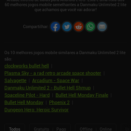
60 melhores jogos mobile semelhantes a Danmaku Unlimited 2 lite
que achamos que você vai adorar!
Compartilhar
:
Os 10 melhores jogos mobile similares a Danmaku Unlimited 2 lite
são:
clockworks bullet hell
|
Plasma Sky - a rad retro arcade space shooter
|
Salvagette
|
Arcadium - Space War
|
Danmaku Unlimited 2 - Bullet Hell Shmup
|
Spaceline Pilot - Hard
|
Bullet Hell Monday Finale
|
Bullet Hell Monday
|
Phoenix 2
|
Dungeon Hero: Heroic Survivor
Todos
Gratuito
|
Pago
Offline
|
Online
Um