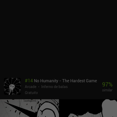
#
14
No Humanity - The Hardest Game
97
%
Arcade
Inferno de balas
similar
Gratuito