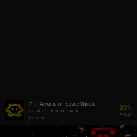
Tank leva vários minutos a mais do que em outros shmups
semelhantes. E perder uma missão deixa nossa nave e todas as
suas melhorias temporariamente fora de serviço, forçando-nos a
equipar uma nova nave. Portanto, gastar nossa biomassa com
cuidado é uma obrigação. Fica imediatamente claro que o
desenvolvedor, HEXAGE, dedicou muito esforço ao design visual e
sonoro do Flying Tank. Os inimigos têm aparência única e são
imediatamente reconhecíveis, e os cenários e ambientes surreais
combinam perfeitamente com a música e os efeitos sonoros para
criar uma experiência fantástica. Muito parecido com o Reaper e
outros jogos do mesmo desenvolvedor. Os controles do joystick
virtual são precisos e o jogo suporta uma variedade de controles
Bluetooth para proporcionar a experiência ideal. O Flying Tank é
gratuito para as primeiras 8 missões, com um iAP de US$ 5,99
para desbloquear todas as 24 missões, ou um iAP de US$ 9,99 que
também adiciona quatro tanques exclusivos e biomassa
#
17
Arcadium - Space Shooter
adicional. Se estiver procurando um shmup de luxo para sessões
92
%
Arcade
Inferno de balas
de jogo mais longas, Flying Tank é uma recomendação fácil. E com
similar
8 missões para jogar antes de se comprometer, não há motivo para
Gratuito
não experimentar.