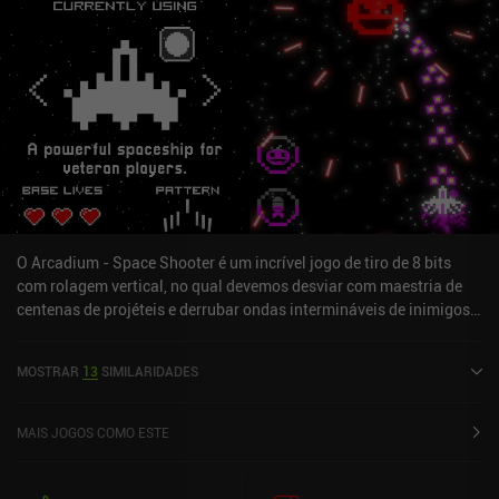
O Arcadium - Space Shooter é um incrível jogo de tiro de 8 bits
com rolagem vertical, no qual devemos desviar com maestria de
centenas de projéteis e derrubar ondas intermináveis de inimigos
com nossa arma de confiança.Muito inspirado em clássicos
antigos, o jogo nos faz assumir o controle de uma poderosa nave
MOSTRAR
13
SIMILARIDADES
espacial que usamos para combater alienígenas perigosos. Onda
a onda, movemo-nos pela tela enquanto disparamos
constantemente nossas armas, desviamos de objetos que se
MAIS JOGOS COMO ESTE
aproximam e coletamos pedras preciosas. Também podemos
pegar power-ups que aumentam nossa taxa de disparo,
recarregam nossa energia ou fornecem bônus temporários, como