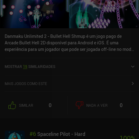
Danmaku Unlimited 2 - Bullet Hell Shmup é um jogo pago de
Arcade Bullet Hell 2D disponível para Android e iOS. É uma
experiência para um jogador que pode ser jogada off-line no modo
retrato. Danmaku Unlimited 2 - Bullet Hell Shmup foi lançado em
novembro de 2013 e tem uma classificação atual de 4,2 de 5,0 na
MOSTRAR
15
SIMILARIDADES
Google Play e 3,8 de 5,0 na iOS App Store.
MAIS JOGOS COMO ESTE
0
0
SIMILAR
NADA A VER
#
6
Spaceline Pilot - Hard
100
%