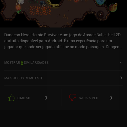
Dungeon Hero: Heroic Survivor é um jogo de Arcade Bullet Hell 2D
gratuito disponível para Android. É uma experiência para um
jogador que pode ser jogada off-line no modo paisagem. Dungeon
Hero: Heroic Survivor foi lançado em dezembro de 2023 e tem uma
classificação atual de 4.3 de 5.0 no Google Play.
MOSTRAR
9
SIMILARIDADES
MAIS JOGOS COMO ESTE
0
0
SIMILAR
NADA A VER