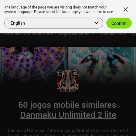
The language of the page you are visiting does not match your
system language. Please select the language you would like to use.
English
Confirm
Danmaku Unlimited 2 lite
Jogos similares
Compartilhar
60 jogos mobile similares
Danmaku Unlimited 2 lite
Danmaku Unlimited 2 lite é um jogo Gratuito Versão de teste 2D
Arcade Inferno de balas para Android e iOS. Esta é uma lista dos