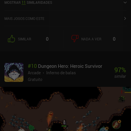
MOSTRAR
11
SIMILARIDADES
Google Play e 4,7 de 5,0 na App Store do iOS.
MAIS JOGOS COMO ESTE
0
0
SIMILAR
NADA A VER
#
10
Dungeon Hero: Heroic Survivor
97
%
Arcade
Inferno de balas
similar
Gratuito