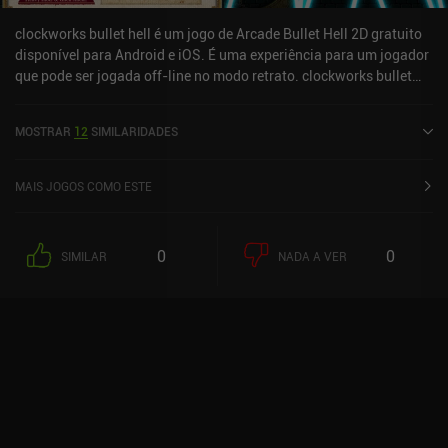
clockworks bullet hell é um jogo de Arcade Bullet Hell 2D gratuito
disponível para Android e iOS. É uma experiência para um jogador
que pode ser jogada off-line no modo retrato. clockworks bullet
hell foi lançado em fevereiro de 2024 e tem uma classificação
atual de 4,2 de 5,0 no Google Play e 4,2 de 5,0 na iOS App Store.
MOSTRAR
12
SIMILARIDADES
MAIS JOGOS COMO ESTE
0
0
SIMILAR
NADA A VER