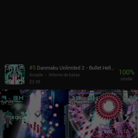
para ganhar até 35% mais ouro e joias ativando até três opções
que, por exemplo, melhoram a IA inimiga. O Arcadium 2 é
monetizado por meio de iAPs para obter mais ouro e joias para
aprimorar instantaneamente as naves espaciais, as habilidades e
os animais de estimação. No entanto, tudo, com exceção de
alguns animais de estimação, pode ser adquirido por meio do jogo,
portanto, os iAPs nunca são necessários e não parecem forçados.
#
5
Danmaku Unlimited 2 - Bullet Hell Shmup
100
%
Arcade
Inferno de balas
similar
$3.99