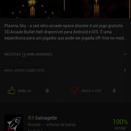
Plasma Sky - a rad retro arcade space shooter é um jogo gratuito
2D Arcade Bullet Hell disponível para Android e iOS. É uma
experiência para um jogador que pode ser jogada off-line no modo
retrato. Plasma Sky - a rad retro arcade space shooter foi lançado
em março de 2013 e tem uma classificação atual de 4,6 de 5,0 no
MOSTRAR
13
SIMILARIDADES
Google Play e 4,9 de 5,0 na iOS App Store.
MAIS JOGOS COMO ESTE
0
0
SIMILAR
NADA A VER
#
3
Salvagette
100
%
Arcade
Inferno de balas
similar