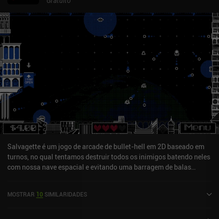
Gratuito
Salvagette é um jogo de arcade de bullet-hell em 2D baseado em
turnos, no qual tentamos destruir todos os inimigos batendo neles
com nossa nave espacial e evitando uma barragem de balas
inimigas.O objetivo é passar pelo maior número possível de fases,
mas como o tempo só passa quando nos movemos, temos muito
MOSTRAR
10
SIMILARIDADES
tempo para planejar e criar estratégias. Quando tivermos
destruído todos os inimigos, a próxima fase começará e ainda
mais inimigos aparecerão. Quando morremos, temos de começar