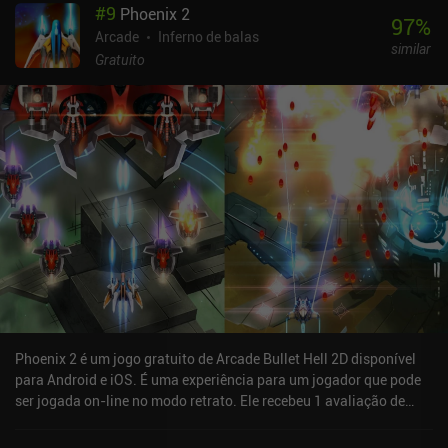
#
9
Phoenix 2
97
%
Arcade
Inferno de balas
similar
Gratuito
Phoenix 2 é um jogo gratuito de Arcade Bullet Hell 2D disponível
para Android e iOS. É uma experiência para um jogador que pode
ser jogada on-line no modo retrato. Ele recebeu 1 avaliação de
usuário da comunidade MiniReview. Phoenix 2 foi lançado em
dezembro de 2023 e tem uma classificação atual de 4,6 de 5,0 no