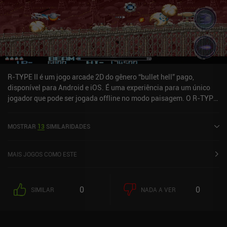
movimento dos inimigos.Unwanted Gray monetiza alguns iAPs
para ganhar mais estrelas instantaneamente, de modo que
possamos desbloquear itens mais rapidamente do que no jogo.
Essas compras nunca são necessárias, portanto, no geral, é um
ótimo jogo de arcade de ritmo acelerado.
R-TYPE II é um jogo arcade 2D do gênero “bullet hell” pago,
disponível para Android e iOS. É uma experiência para um único
jogador que pode ser jogada offline no modo paisagem. O R-TYPE
II foi lançado em fevereiro de 2014 e tem uma avaliação atual de
4,4 de 5,0 no Google Play e 3,7 de 5,0 na App Store do iOS.
MOSTRAR
13
SIMILARIDADES
MAIS JOGOS COMO ESTE
0
0
SIMILAR
NADA A VER