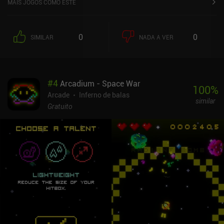
MAIS JOGOS COMO ESTE
tudo de novo.Para lidar com os muitos inimigos interessantes,
todos com ataques exclusivos, recebemos ouro para cada fase
concluída, que pode ser gasto em uma loja para comprar saúde,
0
0
SIMILAR
NADA A VER
um escudo, aumentar nossa velocidade ou até mesmo lançar uma
bomba para destruir a maioria dos inimigos de uma só vez.O jogo
acaba ficando incrivelmente difícil, mas, diferentemente dos jogos
de ação tradicionais, em que a vitória geralmente se resume à
#
4
Arcadium - Space War
rapidez, o Salvagette oferece uma experiência de jogo de arcade
100
%
muito mais tática. Podemos até assistir a replays de jogadas
Arcade
Inferno de balas
similar
anteriores para estudar exatamente onde erramos e melhorar
Gratuito
nossas estratégias. O Salvagette é totalmente gratuito, sem
anúncios ou iAPs. Apesar do loop de jogabilidade central um tanto
repetitivo, sua abordagem exclusiva do gênero bullet-hell o torna
uma recomendação fácil, especialmente para jogadores que
acham os jogos bullet-hell muito rápidos e agitados.