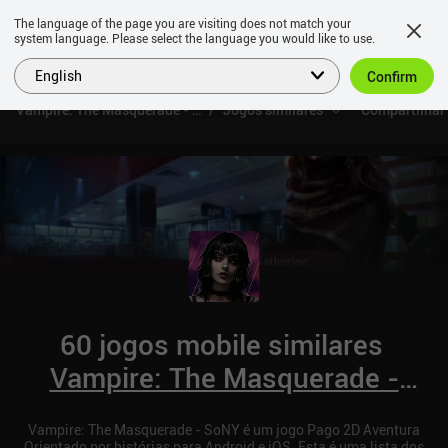
The language of the page you are visiting does not match your
system language. Please select the language you would like to use.
English
Confirm
Vampire: The Masquerade - SoNY
Jogos similares
Compartilhar
60 jogos mobile similares
Vampire: The Masquerade -
SoNY
Vampire: The Masquerade - SoNY é um jogo Pago 2D Aventura
Orientado por histórias para Android e iOS. Esta é uma lista dos