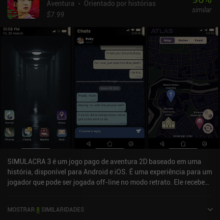
Aventura
Orientado por histórias
similar
$7.99
SIMULACRA 3 é um jogo pago de aventura 2D baseado em uma
história, disponível para Android e iOS. É uma experiência para um
jogador que pode ser jogada off-line no modo retrato. Ele recebeu
1 avaliação de usuário da comunidade MiniReview. SIMULACRA 3
foi lançado em outubro de 2022 e tem uma classificação atual de 4
MOSTRAR
8
SIMILARIDADES
de 5,0 no Google Play e 4,5 de 5,0 na iOS App Store.