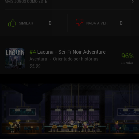
MAIS JOGOS COMO ESTE
0
0
SIMILAR
NADA A VER
#
4
Lacuna - Sci-Fi Noir Adventure
96
%
Aventura
Orientado por histórias
similar
$5.99