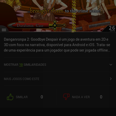
Danganronpa 2: Goodbye Despair é um jogo de aventura em 2D e
3D com foco na narrativa, disponível para Android e iOS. Trata-se
de uma experiência para um jogador que pode ser jogada offline
no modo paisagem. O jogo recebeu 2 avaliações de usuários da
comunidade MiniReview. Danganronpa 2: Goodbye Despair foi
MOSTRAR
10
SIMILARIDADES
lançado em agosto de 2020 e tem uma avaliação atual de 3,8 de
5,0 no Google Play e 4,5 de 5,0 na App Store do iOS.
MAIS JOGOS COMO ESTE
0
0
SIMILAR
NADA A VER