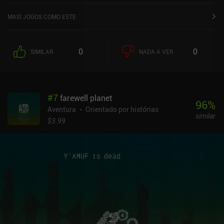
MAIS JOGOS COMO ESTE
0
0
SIMILAR
NADA A VER
#
7
farewell planet
96
%
Aventura
Orientado por histórias
similar
$3.99