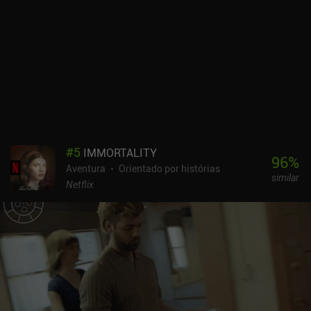
Mesmo que não façamos as escolhas certas durante a cena, não
poderemos voltar atrás em nossas decisões e teremos de seguir
em frente sofrendo as consequências de nosso mau julgamento. O
final será afetado por nossas ações, pelas escolhas morais que
fizermos ao conversar com as pessoas e até mesmo pela
frequência com que paramos para fumar e aproveitar o breve
descanso no belo cenário. Falando em cenário, os
desenvolvedores fizeram um trabalho fantástico ao criar um
mundo futurista vívido. Cada local tem seu próprio apelo visual
exclusivo, com iluminação realista e muitos detalhes intrincados.
#
5
IMMORTALITY
As pessoas cuidam de seus afazeres, os carros passam
96
%
Aventura
Orientado por histórias
rapidamente e os letreiros de neon piscam com exibições
similar
holográficas vibrantes, tudo contribuindo para uma experiência de
Netflix
jogo envolvente. Meu principal problema girava em torno dos
controles complicados do jogo, com o d-pad de movimento
ocupando uma parte significativa da tela, frequentemente
obstruindo os elementos interativos cruciais. Lacuna está
disponível para iOS e Android por US$ 5,99 Recomendo esse jogo
por seu enredo cativante que atrai os jogadores para uma
experiência narrativa emocionalmente carregada.