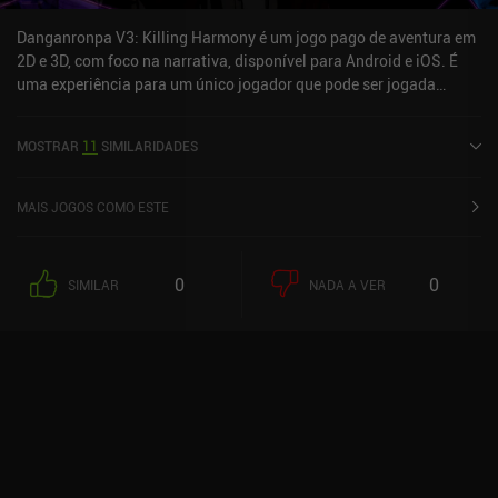
Danganronpa V3: Killing Harmony é um jogo pago de aventura em
2D e 3D, com foco na narrativa, disponível para Android e iOS. É
uma experiência para um único jogador que pode ser jogada
offline no modo paisagem. Danganronpa V3: Killing Harmony foi
lançado em abril de 2022 e tem uma avaliação atual de 3,7 de 5,0
MOSTRAR
11
SIMILARIDADES
no Google Play e 4,3 de 5,0 na App Store do iOS.
MAIS JOGOS COMO ESTE
0
0
SIMILAR
NADA A VER