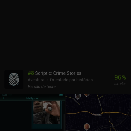
especificamente adaptada a ela. O jogo consegue complementar
perfeitamente essa atmosfera tensa com pixel art de estilo
industrial e uma atenção impressionante aos detalhes. A principal
desvantagem é que a jogabilidade rapidamente parece um
simulador de caminhada, embora toda essa caminhada seja,
felizmente, atraída por uma ótima história.Farewell Planet é
vendido por US$ 3,99, sem anúncios ou iAPs. Especialmente para
jogadores interessados em uma história sobre luto e aceitação, o
jogo oferece uma experiência maravilhosa e única.
#
8
Scriptic: Crime Stories
96
%
Aventura
Orientado por histórias
similar
Versão de teste