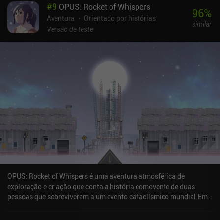
#
9
OPUS: Rocket of Whispers
normalmente não cobrem. Essa sensação incrivelmente realista
96
%
talvez se deva, em parte, ao policial real que foi contratado como
Aventura
Orientado por histórias
similar
consultor para o jogo.Os gráficos são ótimos e a dublagem é
Versão de teste
excelente. É uma pena que nem todas as entrevistas que
realizamos sejam dubladas, pois isso as torna menos
impressionantes. O interessante é que podemos jogar o jogo em
tempo real para nos imergir totalmente, o que significa ter que
esperar por resultados e novas informações, ou pular esses
tempos de espera gratuitamente. Os aplicativos no telefone da
vítima são imitações adequadas de suas contrapartes na vida real,
e a história é uma das melhores que já experimentei. A única
desvantagem é que há mais leitura e menos interação no final, o
que às vezes faz com que o jogo pareça mais um romance
visual.Scriptic é gratuito para testar, depois disso, dois iAPs de
US$ 12,99 desbloqueiam o restante dos capítulos. Apesar do preço
caro, se você se interessa por dramas policiais e jogos com
histórias, vale a pena conferir essa verdadeira joia.
OPUS: Rocket of Whispers é uma aventura atmosférica de
exploração e criação que conta a história comovente de duas
pessoas que sobreviveram a um evento cataclísmico mundial.Em
um mundo devastado por uma praga apocalíptica, a única
lembrança que resta da civilização perdida é um misterioso ritual