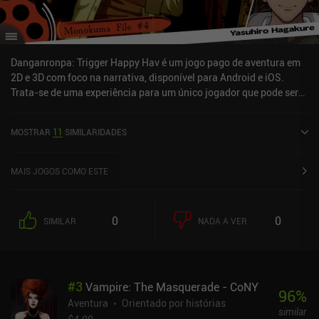
Danganronpa: Trigger Happy Hav é um jogo pago de aventura em
2D e 3D com foco na narrativa, disponível para Android e iOS.
Trata-se de uma experiência para um único jogador que pode ser
jogada offline no modo paisagem. Recebeu 1 avaliação de um
usuário da comunidade MiniReview. Danganronpa: Trigger Happy
MOSTRAR
11
SIMILARIDADES
Hav foi lançado em maio de 2020 e tem uma avaliação atual de 4
em 5,0 no Google Play e 4,6 em 5,0 na App Store do iOS.
MAIS JOGOS COMO ESTE
0
0
SIMILAR
NADA A VER
#
3
Vampire: The Masquerade - CoNY
96
%
Aventura
Orientado por histórias
similar