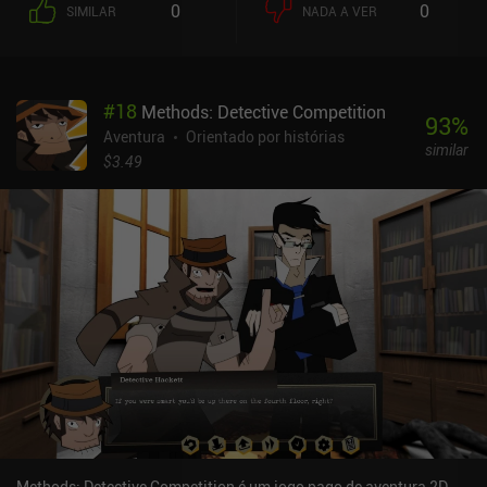
0
0
SIMILAR
NADA A VER
#
18
Methods: Detective Competition
93
%
Aventura
Orientado por histórias
similar
$3.49
Methods: Detective Competition é um jogo pago de aventura 2D