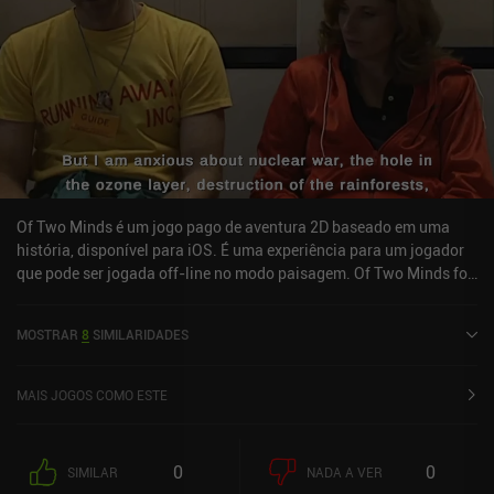
Of Two Minds é um jogo pago de aventura 2D baseado em uma
história, disponível para iOS. É uma experiência para um jogador
que pode ser jogada off-line no modo paisagem. Of Two Minds foi
lançado em fevereiro de 2024 e tem uma classificação atual de 4,5
de 5,0 na iOS App Store.
MOSTRAR
8
SIMILARIDADES
MAIS JOGOS COMO ESTE
0
0
SIMILAR
NADA A VER