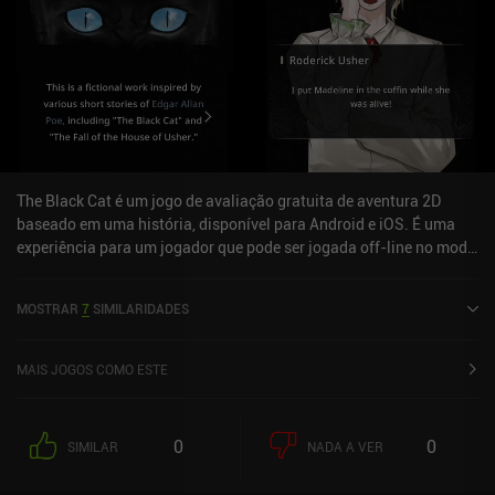
The Black Cat é um jogo de avaliação gratuita de aventura 2D
baseado em uma história, disponível para Android e iOS. É uma
experiência para um jogador que pode ser jogada off-line no modo
retrato. The Black Cat foi lançado em fevereiro de 2025 e tem uma
classificação atual de 3,4 de 5,0 na Google Play e de 5 de 5,0 na
MOSTRAR
7
SIMILARIDADES
iOS App Store.
MAIS JOGOS COMO ESTE
0
0
SIMILAR
NADA A VER