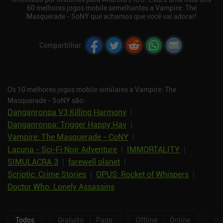
60 melhores jogos mobile semelhantes a Vampire: The
Masquerade - SoNY que achamos que você vai adorar!
Compartilhar
:
Os 10 melhores jogos mobile similares a Vampire: The
Masquerade - SoNY são:
Danganronpa V3:Killing Harmony
|
Danganronpa: Trigger Happy Hav
|
Vampire: The Masquerade - CoNY
|
Lacuna - Sci-Fi Noir Adventure
|
IMMORTALITY
|
SIMULACRA 3
|
farewell planet
|
Scriptic: Crime Stories
|
OPUS: Rocket of Whispers
|
Doctor Who: Lonely Assassins
Todos
Gratuito
|
Pago
Offline
|
Online
Um