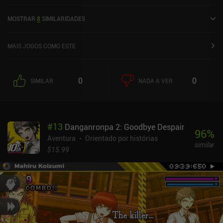
1 avaliação de usuário da comunidade MiniReview. SIMULACRA
foi lançado em outubro de 2017 e tem uma classificação atual de
MOSTRAR
8
SIMILARIDADES
4,8 de 5,0 no Google Play e 4,9 de 5,0 na iOS App Store.
MAIS JOGOS COMO ESTE
0
0
SIMILAR
NADA A VER
#
13
Danganronpa 2: Goodbye Despair
96
%
Aventura
Orientado por histórias
similar
$15.99