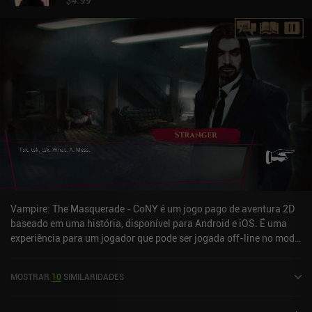
$4.99
Vampire: The Masquerade - CoNY é um jogo pago de aventura 2D
baseado em uma história, disponível para Android e iOS. É uma
experiência para um jogador que pode ser jogada off-line no modo
paisagem. Vampire: The Masquerade - CoNY foi lançado em maio
de 2024 e tem uma classificação atual de 4,3 de 5,0 no Google Play
MOSTRAR
10
SIMILARIDADES
e 4,7 de 5,0 na iOS App Store.