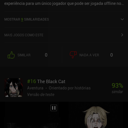
experiência para um único jogador que pode ser jogada offline no
modo paisagem. A Space for the Unbound foi lançado em abril de
2025 e tem atualmente uma avaliação de 4,2 em 5,0 na App Store
MOSTRAR
9
SIMILARIDADES
do iOS.
MAIS JOGOS COMO ESTE
0
0
SIMILAR
NADA A VER
#
16
The Black Cat
93
%
Aventura
Orientado por histórias
similar
Versão de teste