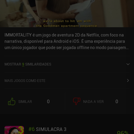
IMMORTALITY é um jogo de aventura 2D da Netflix, com foco na
narrativa, disponível para Android e iOS. É uma experiência para
um único jogador que pode ser jogada offline no modo paisagem.
Recebeu 1 avaliação de um usuário da comunidade MiniReview.
IMMORTALITY foi lançado em novembro de 2022 e tem uma
MOSTRAR
9
SIMILARIDADES
avaliação atual de 2,9 de 5,0 no Google Play e 3 de 5,0 na App
Store do iOS.
MAIS JOGOS COMO ESTE
0
0
SIMILAR
NADA A VER
#
6
SIMULACRA 3
96
%