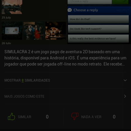
SIMULACRA 2 é um jogo pago de aventura 2D baseado em uma
história, disponível para Android e iOS. É uma experiência para um
jogador que pode ser jogada off-line no modo retrato. Ele recebeu
1 avaliação de usuário da comunidade MiniReview. SIMULACRA 2
foi lançado em dezembro de 2019 e tem uma classificação atual
MOSTRAR
8
SIMILARIDADES
de 4,3 de 5,0 no Google Play e 4,7 de 5,0 na iOS App Store.
MAIS JOGOS COMO ESTE
0
0
SIMILAR
NADA A VER