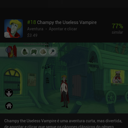
combinar evidências relacionadas para processá-las em deduções
que são fatos comprovados ou suposições que devemos resolver
escolhendo a variante mais plausível de uma lista de opções. Se
#
18
Champy the Useless Vampire
fizermos todas as escolhas certas, finalmente chegaremos a uma
77
%
conclusão e poderemos agir de acordo com ela, levando a
Aventura
Apontar e clicar
similar
investigação a seu final lógico. Achei muito divertido mexer com
$3.49
esse sistema de dedução, mas, infelizmente, o jogo era muito curto
para que eu pudesse aproveitá-lo ao máximo. Na verdade, o jogo
pode ser concluído em uma hora. O Dead Detective é totalmente
gratuito, sem anúncios ou iAPs. Portanto, é difícil se decepcionar
com sua curta duração. O desenvolvedor prometeu novos
episódios no futuro - e eu, por exemplo, os aguardarei
ansiosamente.
Champy the Useless Vampire é uma aventura curta, mas divertida,
de apontar e clicar que segue os cânones clássicos do gênero,