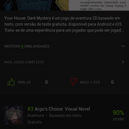
Your House: Dark Mystery é um jogo de aventura 2D baseado em
texto, com versão de teste gratuita, disponível para Android e iOS.
Trata-se de uma experiência para um jogador que pode ser jogada
offline no modo retrato. Recebeu uma avaliação de um usuário da
comunidade MiniReview. Your House: Dark Mystery foi lançado em
MOSTRAR
8
SIMILARIDADES
março de 2025 e tem uma avaliação atual de 4,4 em 5,0 no Google
Play e 4,4 em 5,0 na App Store do iOS.
MAIS JOGOS COMO ESTE
0
0
SIMILAR
NADA A VER
#
3
Argo's Choice: Visual Novel
90
%
Aventura
Baseado em texto
similar
Gratuito