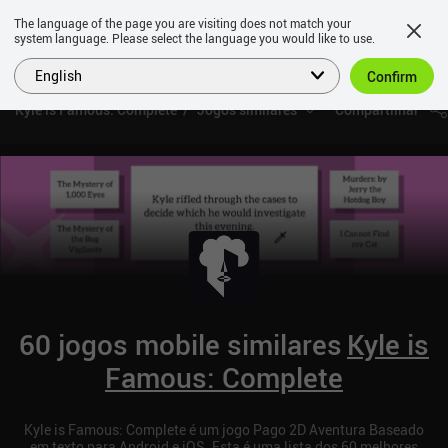
The language of the page you are visiting does not match your
system language. Please select the language you would like to use.
English
Confirm
Kyle is Famous: Complete
Jogos similares
Compartilhar
60 jogos mobile similares
Kyle is
Famous: Complete
Kyle is Famous: Complete é um jogo Pago 2D Aventura Baseado
em texto para Android e iOS. Esta é uma lista dos 60 melhores