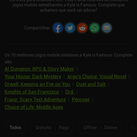
jogos mobile semelhantes a Kyle is Famous: Complete que
achamos que você vai adorar!
Compartilhar
:
Os 10 melhores jogos mobile similares a Kyle is Famous: Complete
são:
AI Dungeon: RPG & Story Maker
|
Your House: Dark Mystery
|
Argo's Choice: Visual Novel
|
Orwell: Keeping an Eye on You
|
Dust and Salt
|
Knights of San Francisco
|
Ord.
|
Franz: Scary Text Adventure
|
Penrose
|
Choice of Life: Middle Ages
Todos
Gratuito
|
Pago
Offline
|
Online
Um