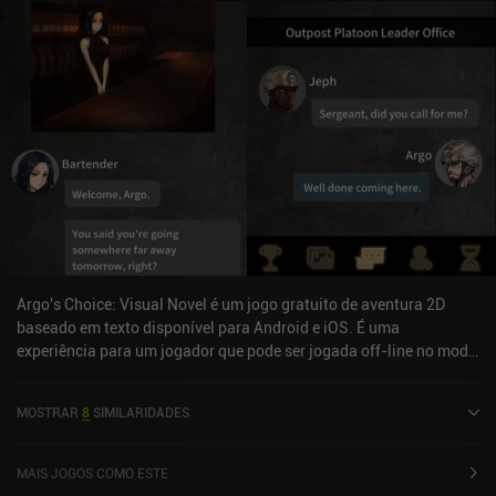
Argo's Choice: Visual Novel é um jogo gratuito de aventura 2D
baseado em texto disponível para Android e iOS. É uma
experiência para um jogador que pode ser jogada off-line no modo
retrato. Argo's Choice: Visual Novel foi lançado em março de 2021
e tem uma classificação atual de 4,2 de 5,0 no Google Play e 4,5 de
MOSTRAR
8
SIMILARIDADES
5,0 na App Store do iOS.
MAIS JOGOS COMO ESTE