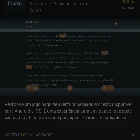
83
%
Aventura
Baseado em texto
similar
$0.99
Penrose é um jogo pago de aventura baseado em texto disponível
para Android e iOS. É uma experiência para um jogador que pode
ser jogada off-line no modo paisagem. Penrose foi lançado em
setembro de 2020 e tem uma classificação atual de 4,7 de 5,0 no
Google Play e 4,6 de 5,0 na iOS App Store.
MOSTRAR
8
SIMILARIDADES