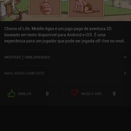
Choice of Life: Middle Ages é um jogo pago de aventura 2D
baseado em texto disponível para Android e iOS. É uma
experiência para um jogador que pode ser jogada off-line no modo
paisagem. Choice of Life: Middle Ages foi lançado em novembro
de 2020 e tem uma classificação atual de 3,5 de 5,0 no Google Play
MOSTRAR
7
SIMILARIDADES
e 4,6 de 5,0 na iOS App Store.
MAIS JOGOS COMO ESTE
0
0
SIMILAR
NADA A VER