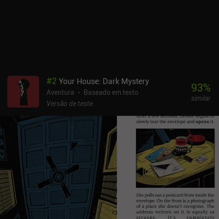
assinaturas sejam incrivelmente caras, o mesmo acontece com os
custos do servidor para manter a IA funcionando, de acordo com o
desenvolvedor.
#
2
Your House: Dark Mystery
93
%
Aventura
Baseado em texto
similar
Versão de teste