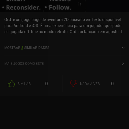
aventuras baseadas em texto.
Ord. é um jogo pago de aventura 2D baseado em texto disponível
para Android e iOS. É uma experiência para um jogador que pode
ser jogada off-line no modo retrato. Ord. foi lançado em agosto de
2020 e tem uma classificação atual de 4,3 de 5,0 no Google Play e
4,7 de 5,0 na iOS App Store.
MOSTRAR
8
SIMILARIDADES
MAIS JOGOS COMO ESTE
0
0
SIMILAR
NADA A VER