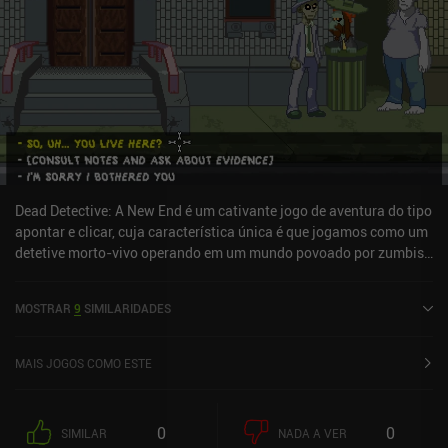
Dead Detective: A New End é um cativante jogo de aventura do tipo
apontar e clicar, cuja característica única é que jogamos como um
detetive morto-vivo operando em um mundo povoado por zumbis -
e sim, ele inclui todas as piadas e clichês típicos desse cenário.
Com a tarefa de investigar o ousado roubo do dono de um
MOSTRAR
9
SIMILARIDADES
restaurante, devemos recuperar seu estoque de cérebros
congelados e uma carteira de identidade de valor sentimental.
Para isso, viajamos pela cidade, conversamos com suspeitos e
MAIS JOGOS COMO ESTE
testemunhas, pegamos itens úteis e fazemos deduções para nos
ajudar a solucionar o caso. O jogo apresenta um sistema de
dedução interessante em que reunimos evidências conversando
0
0
SIMILAR
NADA A VER
com as pessoas e fazendo observações. Em seguida, podemos