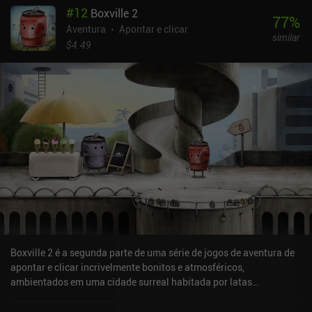
#
12
Boxville 2
e usado como base para deduções bem-sucedidas. Gostei muito
77
%
do processo de descobrir a verdade preenchendo as lacunas nas
Aventura
Apontar e clicar
similar
declarações que coletamos. Muitas vezes, é necessário prestar
$4.49
muita atenção aos detalhes, não deixar nenhum ovo por virar e até
mesmo utilizar o pensamento analítico. Acrescente a isso o
cenário incomum do jogo, os personagens patetas, os tropos noir
exagerados, as revelações ridículas do enredo e a pura comédia e
você terá um jogo agradável que realmente se destaca e é difícil de
largar até o fim. Ah, e eu já falei sobre os trocadilhos com patos?
Duck Detective: Ghost Glamping é gratuito para jogar por 15
minutos e, depois disso, um único iAP de US$ 5,99 desbloqueia o
jogo completo. Embora o jogo possa ser concluído em algumas
horas, é um tempo bem gasto. Aguardarei ansiosamente o
momento em que o próximo jogo da série for lançado.
Boxville 2 é a segunda parte de uma série de jogos de aventura de
apontar e clicar incrivelmente bonitos e atmosféricos,
ambientados em uma cidade surreal habitada por latas
ambulantes. A sequência tem um enredo independente e pode ser
aproveitada mesmo que você não tenha jogado o primeiro jogo.