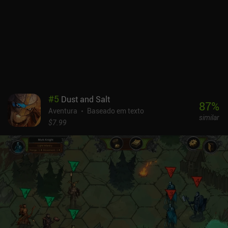
repassados para processamento posterior. Caso contrário, a
investigação pode facilmente tomar um rumo errado e pessoas
inocentes podem se machucar.A história tem o objetivo de nos
manter constantemente envolvidos e, como somos alimentados
com novas informações o tempo todo, é necessário tomar
decisões rápidas, mas ponderadas. O jogo também apela para
nossos padrões morais, forçando-nos a tomar uma posição clara
sobre o dilema do mundo real entre segurança e liberdade. No final
das contas, é nossa responsabilidade decidir como usar o imenso
#
5
Dust and Salt
poder que nos foi concedido.Orwell custa US$ 5,49 no Android e
87
%
Aventura
Baseado em texto
US$ 4,99 no iOS. Ele oferece uma experiência completa de PC
similar
perfeitamente portada para dispositivos móveis e apresenta uma
$7.99
das histórias mais intrigantes entre todas as aventuras baseadas
em texto.