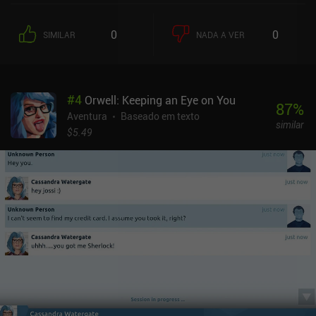
0
0
SIMILAR
NADA A VER
#
4
Orwell: Keeping an Eye on You
87
%
Aventura
Baseado em texto
similar
$5.49