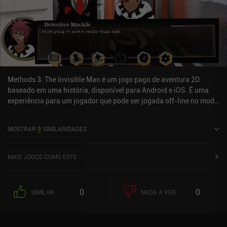
Methods 3: The Invisible Man é um jogo pago de aventura 2D
baseado em uma história, disponível para Android e iOS. É uma
experiência para um jogador que pode ser jogada off-line no modo
paisagem. Methods 3: The Invisible Man foi lançado em agosto de
2024 e tem uma classificação atual de 5 de 5,0 na iOS App Store.
MOSTRAR
9
SIMILARIDADES
MAIS JOGOS COMO ESTE
0
0
SIMILAR
NADA A VER