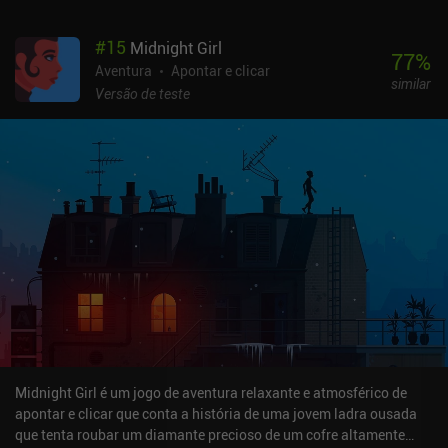
entanto, é a própria Jenny. Como uma personagem ambiciosa,
imperfeita e compreensível, ela faz com que o mistério seja
#
15
Midnight Girl
surpreendentemente sincero. As únicas desvantagens são que
77
%
alguns itens colecionáveis são fáceis de perder e que a progressão
Aventura
Apontar e clicar
similar
é totalmente linear. Jenny LeClue - Detectivu é um jogo premium
Versão de teste
que atualmente custa US$ 6,99 no Android e US$ 2,99 no iOS. É
uma aventura de detetive bonita e espirituosa que equilibra bem o
charme, o humor e o mistério. É perfeito para os fãs de jogos com
narrativa e aventuras clássicas de apontar e clicar.
Midnight Girl é um jogo de aventura relaxante e atmosférico de
apontar e clicar que conta a história de uma jovem ladra ousada
que tenta roubar um diamante precioso de um cofre altamente