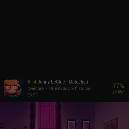
efeitos visuais, uma câmera frontal para selfies e até mesmo um
tripé que pode ser instalado em locais remotos para tirar fotos de
longe. É fundamental tirar uma foto de cada lugar e objeto
interessante que encontrarmos, não apenas para preencher nosso
abrangente livro de compêndios, mas também para que possamos
entregá-las aos NPCs para concluir várias missões. Esse é um
jogo elaborado de "objetos ocultos" em sua essência, e eu gosto da
criatividade dos desenvolvedores em integrar a fotografia em cada
parte do jogo. O TOEM é gratuito para testar, com um único iAP de
US$ 6,99 para desbloquear o jogo completo. Se você acha que a
câmera é a parte mais importante do seu smartphone e não
consegue viver sem tirar e compartilhar fotos, alegre-se - todo
esse jogo é dedicado ao seu hobby favorito. Mas, mesmo que não
#
14
Jenny LeClue - Detectivu
seja o seu caso, o jogo ainda é muito bem feito e bastante
77
%
Aventura
Orientado por histórias
divertido.
similar
$6.99