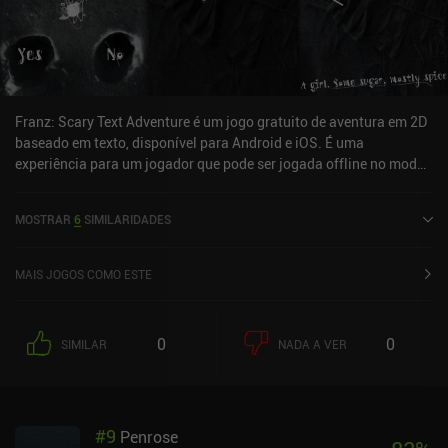
Franz: Scary Text Adventure é um jogo gratuito de aventura em 2D
baseado em texto, disponível para Android e iOS. É uma
experiência para um jogador que pode ser jogada offline no modo
retrato. Franz: Scary Text Adventure foi lançado em outubro de
2023 e tem uma classificação atual de 4,3 de 5,0 no Google Play e
MOSTRAR
6
SIMILARIDADES
4,7 de 5,0 na App Store do iOS.
MAIS JOGOS COMO ESTE
0
0
SIMILAR
NADA A VER
#
9
Penrose