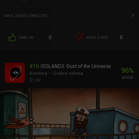
App Store.
MAIS JOGOS COMO ESTE
0
0
SIMILAR
NADA A VER
#
16
ISOLAND3: Dust of the Universe
96
%
Aventura
Quebra-cabeça
similar
$1.99