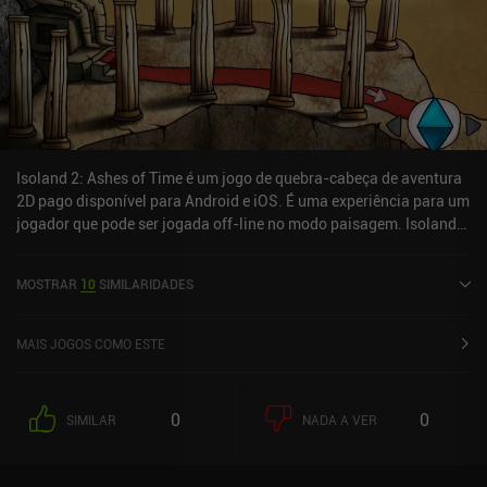
Isoland 2: Ashes of Time é um jogo de quebra-cabeça de aventura
2D pago disponível para Android e iOS. É uma experiência para um
jogador que pode ser jogada off-line no modo paisagem. Isoland
2: Ashes of Time foi lançado em junho de 2018 e tem uma
classificação atual de 4,6 de 5,0 no Google Play e 4,6 de 5,0 na iOS
MOSTRAR
10
SIMILARIDADES
App Store.
MAIS JOGOS COMO ESTE
0
0
SIMILAR
NADA A VER