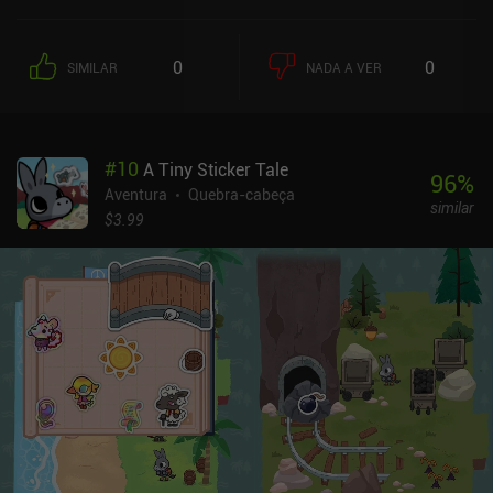
uma série de locais peculiares onde devemos ajudar várias
criaturas estranhas em suas necessidades urgentes. Nós nos
movemos para frente e para trás, coletando itens, resolvendo
0
0
SIMILAR
NADA A VER
quebra-cabeças e interagindo com objetos na tela para progredir
na história. Um dos recursos de destaque do jogo é seu sistema de
navegação criativo. Em uma perspectiva de primeira pessoa,
deslizamos a tela para a esquerda e para a direita para explorar
#
10
A Tiny Sticker Tale
cada local e, em seguida, tocamos em determinados pontos para
96
%
passar para a próxima cena. Isso cria uma experiência bastante
Aventura
Quebra-cabeça
similar
imersiva. Com belos recursos visuais, sons atmosféricos e uma
$3.99
história surreal, mas cativante, o Deep in the Woods oferece o tipo
de aventura perfeita para uma noite relaxante. O Deep in the
Woods é um jogo premium que custa US$ 1,99 no Android e US$
2,99 no iOS. Não há compras no aplicativo. O jogo mostra
claramente que o desenvolvedor é capaz de apresentar novas
ideias além de sua conhecida série.