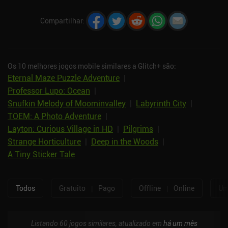
Compartilhar
:
Os 10 melhores jogos mobile similares a Glitch+ são:
Eternal Maze Puzzle Adventure
|
Professor Lupo: Ocean
|
Snufkin Melody of Moominvalley
|
Labyrinth City
|
TOEM: A Photo Adventure
|
Layton: Curious Village in HD
|
Pilgrims
|
Strange Horticulture
|
Deep in the Woods
|
A Tiny Sticker Tale
Todos
Gratuito
|
Pago
Offline
|
Online
Um
Listando 60 jogos similares, atualizado em
há um mês