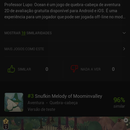
Professor Lupo: Ocean é um jogo de quebra-cabeça de aventura
2D de avaliação gratuita disponível para Android e iOS. É uma
experiência para um jogador que pode ser jogada off-line no modo
paisagem. Professor Lupo: Ocean foi lançado em dezembro de
2020 e tem uma classificação atual de 3,7 de 5,0 no Google Play e
MOSTRAR
10
SIMILARIDADES
3,5 de 5,0 na App Store do iOS.
MAIS JOGOS COMO ESTE
0
0
SIMILAR
NADA A VER
#
3
Snufkin Melody of Moominvalley
96
%
Aventura
Quebra-cabeça
similar
Versão de teste