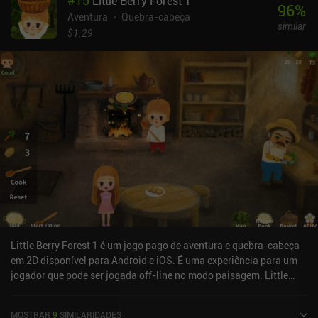
#
15
Little Berry Forest 1
96
%
Aventura
Quebra-cabeça
similar
$1.29
Little Berry Forest 1 é um jogo pago de aventura e quebra-cabeça
em 2D disponível para Android e iOS. É uma experiência para um
jogador que pode ser jogada off-line no modo paisagem. Little
Berry Forest 1 foi lançado em março de 2018 e tem uma
classificação atual de 4,3 de 5,0 no Google Play e 4,7 de 5,0 na iOS
MOSTRAR
9
SIMILARIDADES