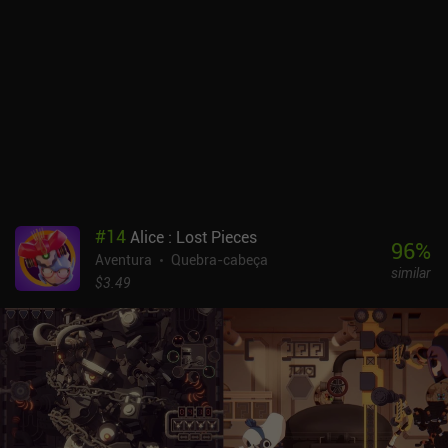
enquanto ouvimos uma música encantadora. Seus conceitos
visuais parecem inspirados em ensinamentos filosóficos orientais,
mas o jogo não se aprofunda muito em filosofia ou religião, o que
significa que pode ser apreciado mesmo que você não esteja
familiarizado com esses tópicos. Como o jogo abrange apenas
uma das quatro estações, ele é apenas o primeiro capítulo de uma
jornada muito mais longa que será revelada nos jogos seguintes.
Mas, considerando que uma pequena equipe de desenvolvedores
levou cinco anos para criar cuidadosamente o mundo surreal de
tirar o fôlego desse primeiro jogo, provavelmente teremos de
esperar um bom tempo para ver como a história se desenrola.
#
14
Alice : Lost Pieces
Mirages of Winter é um jogo premium de US$ 4,99, sem anúncios
96
%
Aventura
Quebra-cabeça
ou iAPs. Ele certamente não atrai um público amplo, mas se quiser
similar
relaxar depois de um dia longo e estressante, esse jogo oferece o
$3.49
tipo certo de experiência meditativa e relaxante.