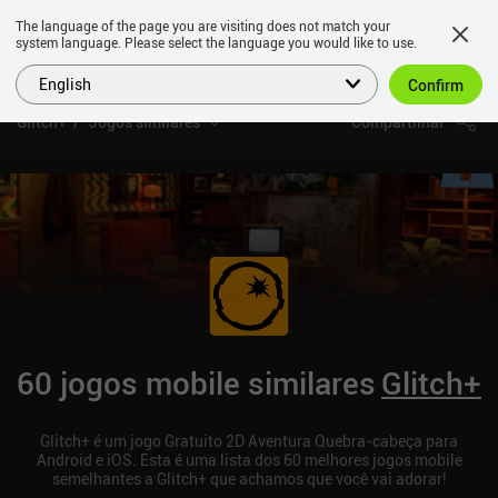
The language of the page you are visiting does not match your
system language. Please select the language you would like to use.
English
Confirm
Glitch+
Jogos similares
Compartilhar
60 jogos mobile similares
Glitch+
Glitch+ é um jogo Gratuito 2D Aventura Quebra-cabeça para
Android e iOS. Esta é uma lista dos 60 melhores jogos mobile
semelhantes a Glitch+ que achamos que você vai adorar!