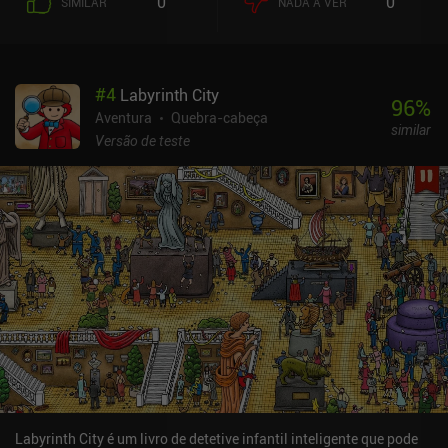
0
0
SIMILAR
NADA A VER
caótica e perseguir o principal culpado - o Park Keeper - que
continua a assediar nossos amigos durante todo o jogo.
Controlamos Snufkin com um d-pad e usamos botões separados
para correr, pular, interagir com o ambiente e tocar instrumentos
#
4
Labyrinth City
musicais. Este último introduz a mecânica mais importante do
96
%
jogo: resolver problemas tocando música. Acalmar feras
Aventura
Quebra-cabeça
similar
selvagens, distrair inimigos, guiar pássaros e peixes para
Versão de teste
caminhos diferentes - há realmente muitas atividades ligadas à
música nesse jogo. E, para progredir, precisamos melhorar
constantemente nossos instrumentos existentes e encontrar
novos. De modo geral, gostei da jogabilidade leve e não
desafiadora do jogo, de seu adorável estilo de arte vibrante e das
situações bobas, porém adoráveis, em que nossos personagens se
encontram. Mesmo que você não esteja familiarizado com as
histórias originais, certamente se divertirá com essa aventura.
Snufkin: Melody of the Moominvalley é gratuito, com um único iAP
de US$ 6,99 para desbloquear a história completa.
Labyrinth City é um livro de detetive infantil inteligente que pode