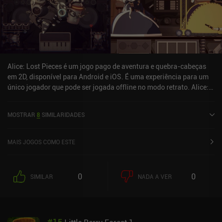
Alice: Lost Pieces é um jogo pago de aventura e quebra-cabeças
em 2D, disponível para Android e iOS. É uma experiência para um
único jogador que pode ser jogada offline no modo retrato. Alice:
Lost Pieces foi lançado em janeiro de 2021 e tem uma avaliação
atual de 4,6 de 5,0 no Google Play e 5 de 5,0 na App Store do iOS.
MOSTRAR
8
SIMILARIDADES
MAIS JOGOS COMO ESTE
0
0
SIMILAR
NADA A VER