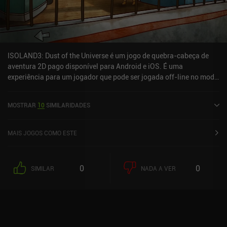
ISOLAND3: Dust of the Universe é um jogo de quebra-cabeça de
aventura 2D pago disponível para Android e iOS. É uma
experiência para um jogador que pode ser jogada off-line no modo
paisagem. ISOLAND3: Dust of the Universe foi lançado em
fevereiro de 2020 e tem uma classificação atual de 4,3 de 5,0 no
MOSTRAR
10
SIMILARIDADES
Google Play e 4,2 de 5,0 na iOS App Store.
MAIS JOGOS COMO ESTE
0
0
SIMILAR
NADA A VER