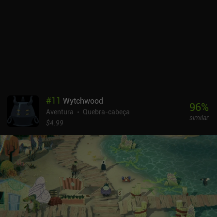
jogo parecesse um pouco cansativo e pouco inspirador, ele
gradualmente se transformou em uma aventura muito cativante
que era difícil de largar. Até mesmo sua maior desvantagem - os
controles desconfortáveis que fazem com que a manipulação de
adesivos exija muitos cliques - tornou-se bastante manejável com
o tempo. A Tiny Sticker Tale é um jogo premium de US$ 3,99, sem
anúncios ou iAPs. É uma aventura familiar perfeita para quem
gosta de jogos fofos e emocionantes.
#
11
Wytchwood
96
%
Aventura
Quebra-cabeça
similar
$4.99