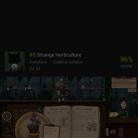
afeta a história. Dito isso, não há muitos finais diferentes,
portanto, depois de terminar o jogo algumas vezes, há pouco
incentivo para jogá-lo novamente. Somente os jogadores mais
dedicados tentarão desbloquear todas as combinações possíveis
de cartas. O Pilgrims é gratuito para testar, com um iAP de US$
1,99 para desbloquear o jogo completo.
#
8
Strange Horticulture
96
%
Aventura
Quebra-cabeça
similar
$4.99