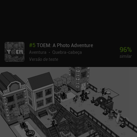
adultos, mas a exploração por si só é divertida para todas as
idades. É difícil encontrar um jogo como esse no celular, portanto,
recomendo-o fortemente.
#
5
TOEM: A Photo Adventure
96
%
Aventura
Quebra-cabeça
similar
Versão de teste