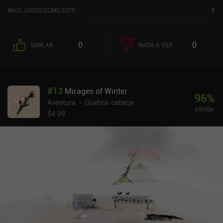
MAIS JOGOS COMO ESTE
0
0
SIMILAR
NADA A VER
#
13
Mirages of Winter
96
%
Aventura
Quebra-cabeça
similar
$4.99