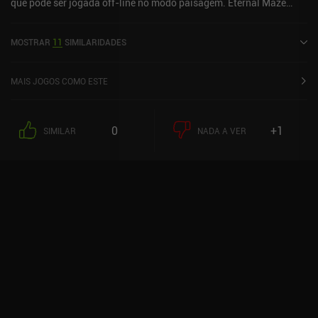
que pode ser jogada off-line no modo paisagem. Eternal Maze
Puzzle Adventure foi lançado em dezembro de 2016.
MOSTRAR
11
SIMILARIDADES
MAIS JOGOS COMO ESTE
0
+1
SIMILAR
NADA A VER