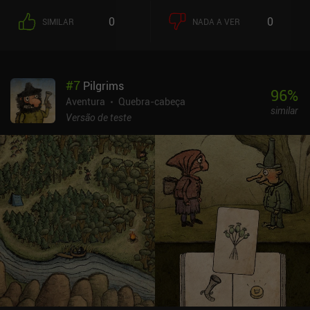
assistente Luke são convocados para a vila de St. Mystere para
0
0
SIMILAR
NADA A VER
encontrar uma maçã dourada e resolver uma disputa de herança.
A vila e seus habitantes são um tanto curiosos e caprichosos, daí o
título. Entre o jeito atrevido de Layton, a curiosidade
entusiasmada de Luke e o sotaque britânico, os personagens são
#
7
Pilgrims
muito adoráveis. A jogabilidade é bem relaxante e, sempre que
96
%
carregamos um jogo salvo, temos uma breve recapitulação da
Aventura
Quebra-cabeça
similar
história até o momento. Os quebra-cabeças são encontrados por
Versão de teste
meio de conversas ou inspecionando o ambiente e, se perdermos
algum, ele pode ser encontrado mais tarde em uma lista de
quebra-cabeças. Depois de resolver cada quebra-cabeça, o jogo
fornece uma explicação clara da solução, o que nos ajuda a
aprender com cada um deles. Mas, se ficarmos presos, também
podemos gastar moedas para desbloquear dicas que nos orientam
suavemente na direção certa sem revelar a resposta. Essas
moedas de dicas estão escondidas em cada cena, o que nos
incentiva a tocar em cada uma delas, mas isso às vezes também
pode nos levar a tocar sem pensar em cada nova tela. Layton:
Curious Village é um jogo premium de US$ 9,99 que é gratuito por
meio do Google Play Pass. É um jogo único que traz lembranças
dos livros de quebra-cabeça que eu costumava resolver na minha