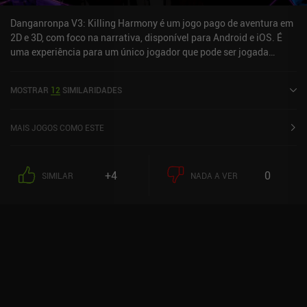
Danganronpa V3: Killing Harmony é um jogo pago de aventura em
2D e 3D, com foco na narrativa, disponível para Android e iOS. É
uma experiência para um único jogador que pode ser jogada
offline no modo paisagem. Danganronpa V3: Killing Harmony foi
lançado em abril de 2022 e tem uma avaliação atual de 3,7 de 5,0
MOSTRAR
12
SIMILARIDADES
no Google Play e 4,3 de 5,0 na App Store do iOS.
MAIS JOGOS COMO ESTE
+4
0
SIMILAR
NADA A VER