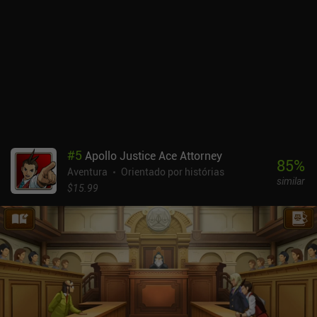
sempre pareçam óbvias.Embora cada capítulo seja sobre um
assassinato, o jogo não se leva muito a sério, o que torna a
experiência muito descontraída e agradável.Os gráficos são, em
sua maioria, feitos de imagens 2D de desenho animado, mas os
três jogos são repletos de personagens divertidos, cada um com
algumas animações de movimento, o que acrescenta muito
charme.O preço de US$ 22,99 da Ace Attorney Trilogy no Android e
US$ 24,99 no iOS pode parecer caro para um jogo para celular,
mas como contém três jogos completos - incluindo um caso de
DLC no primeiro jogo - vale muito a pena. É uma história linear,
#
5
Apollo Justice Ace Attorney
mas é divertida do início ao fim. E seu estilo de jogo de romance
85
%
Aventura
Orientado por histórias
visual o torna um ótimo primeiro jogo para "não jogadores"
similar
também.
$15.99