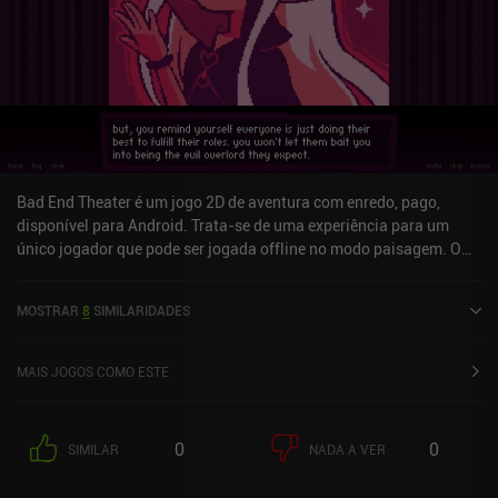
vendido por US$ 3,99, sem anúncios ou iAPs. Especialmente para
jogadores interessados em uma história sobre luto e aceitação, o
jogo oferece uma experiência maravilhosa e única.
Bad End Theater é um jogo 2D de aventura com enredo, pago,
disponível para Android. Trata-se de uma experiência para um
único jogador que pode ser jogada offline no modo paisagem. O
jogo recebeu 3 avaliações de usuários da comunidade MiniReview.
O Bad End Theater foi lançado em fevereiro de 2022 e tem uma
MOSTRAR
8
SIMILARIDADES
avaliação atual de 4,9 de 5,0 no Google Play.
MAIS JOGOS COMO ESTE
0
0
SIMILAR
NADA A VER