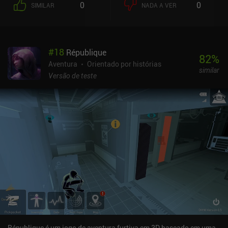
0
0
SIMILAR
NADA A VER
contêm memórias de pessoas que já se foram. Mas o mundo lá
fora é perigoso e, por isso, algumas áreas do mapa estão
bloqueadas, exigindo que criemos equipamentos especiais, como
alicates ou raquetes de neve, para progredir.Embora a jogabilidade
#
18
République
seja simples e não nos apresente muitos dilemas desafiadores, o
82
%
visual e a história fantástica desempenham um papel importante
Aventura
Orientado por histórias
similar
na criação de uma experiência agradável. Isso inclui música
Versão de teste
atmosférica, partes da história que são reveladas por meio de
cenas cortadas e descrições de itens, além de um cenário
deprimente com tema de abandono e perda, mas iluminado por um
brilho de esperança. Nossos personagens também começam seu
relacionamento com brigas constantes antes de se apegarem
lentamente um ao outro, formando um vínculo forte que é
agradavelmente satisfatório de se testemunhar.OPUS: Rocket of
Whispers nos permite jogar o primeiro capítulo gratuitamente,
com um único iAP de US$ 1,99 para desbloquear o jogo completo.
Os iAPs adicionais fornecem produtos opcionais, como skins ou
faixas de áudio, e uma moeda premium usada para desbloquear
partes extras da história. Como todos os recursos necessários
podem ser obtidos por meio de grinding, nenhum desses iAPs
adicionais é necessário.Não espere que o jogo o surpreenda com
République é um jogo de aventura furtiva em 3D baseado em uma