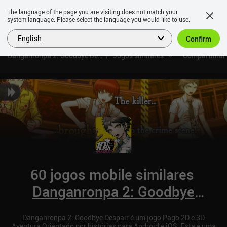
The language of the page you are visiting does not match your
system language. Please select the language you would like to use.
English
Confirm
Danganronpa 2: Goodbye Despair
Jogos similares
Compartilhar
60 jogos mobile similares
Danganronpa 2: Goodbye
Despair
Danganronpa 2: Goodbye Despair é um jogo Pago 2D e 3D
Aventura Orientado por histórias para Android e iOS. Esta é uma