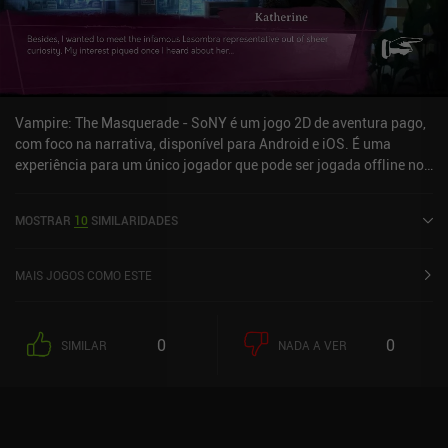
Vampire: The Masquerade - SoNY é um jogo 2D de aventura pago,
com foco na narrativa, disponível para Android e iOS. É uma
experiência para um único jogador que pode ser jogada offline no
modo paisagem. Vampire: The Masquerade - SoNY foi lançado em
agosto de 2024 e tem uma avaliação atual de 4,3 de 5,0 no Google
MOSTRAR
10
SIMILARIDADES
Play e 4,6 de 5,0 na App Store do iOS.
MAIS JOGOS COMO ESTE
0
0
SIMILAR
NADA A VER