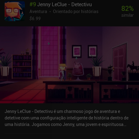
#
9
Jenny LeClue - Detectivu
82
%
Aventura
Orientado por histórias
similar
$6.99
Jenny LeClue - Detectivu é um charmoso jogo de aventura e
detetive com uma configuração inteligente de história dentro de
uma história. Jogamos como Jenny, uma jovem e espirituosa
detetive que investiga o assassinato de Dean Straussberry
enquanto tenta limpar o nome de sua mãe. O jogo mistura