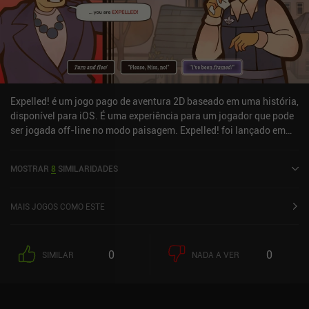
Expelled! é um jogo pago de aventura 2D baseado em uma história,
disponível para iOS. É uma experiência para um jogador que pode
ser jogada off-line no modo paisagem. Expelled! foi lançado em
março de 2025 e tem uma classificação atual de 4 de 5,0 na iOS
App Store.
MOSTRAR
8
SIMILARIDADES
MAIS JOGOS COMO ESTE
0
0
SIMILAR
NADA A VER