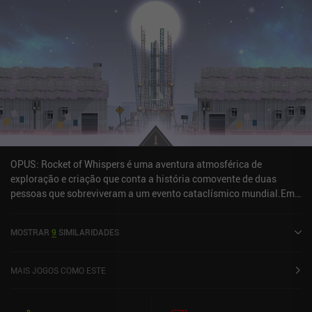
OPUS: Rocket of Whispers é uma aventura atmosférica de
exploração e criação que conta a história comovente de duas
pessoas que sobreviveram a um evento cataclísmico mundial.Em
um mundo devastado por uma praga apocalíptica, a única
lembrança que resta da civilização perdida é um misterioso ritual
MOSTRAR
9
SIMILARIDADES
de enterros espaciais, em que foguetes que transportam os
espíritos dos mortos são lançados ao espaço. Com pouca
esperança de sobrevivência, nosso único objetivo é construir um
MAIS JOGOS COMO ESTE
último foguete para realizar esse ritual pela última vez. Todos os
dias, nós nos aventuramos em missões de coleta para recuperar
componentes de foguetes perdidos e objetos opcionais que