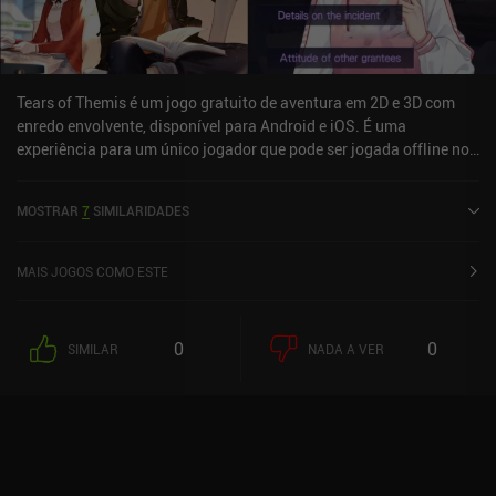
experiência incrivelmente imersiva - só é uma pena que não haja
um pouco mais para fazermos ao longo do caminho.
Tears of Themis é um jogo gratuito de aventura em 2D e 3D com
enredo envolvente, disponível para Android e iOS. É uma
experiência para um único jogador que pode ser jogada offline no
modo retrato. Tears of Themis foi lançado em julho de 2021 e tem
uma avaliação atual de 3,9 de 5,0 no Google Play e 4,6 de 5,0 na
MOSTRAR
7
SIMILARIDADES
App Store do iOS.
MAIS JOGOS COMO ESTE
0
0
SIMILAR
NADA A VER