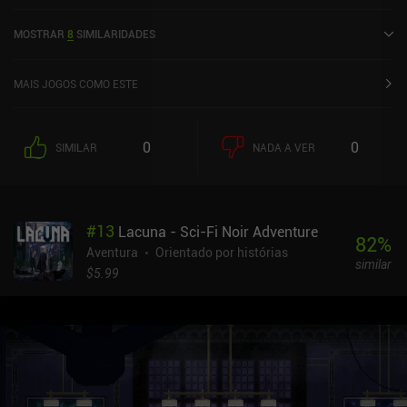
paisagem. Methods 2: Secrets and Death foi lançado em abril de
2024 e tem uma classificação atual de 5 de 5,0 na iOS App Store.
MOSTRAR
8
SIMILARIDADES
MAIS JOGOS COMO ESTE
0
0
SIMILAR
NADA A VER
#
13
Lacuna - Sci-Fi Noir Adventure
82
%
Aventura
Orientado por histórias
similar
$5.99