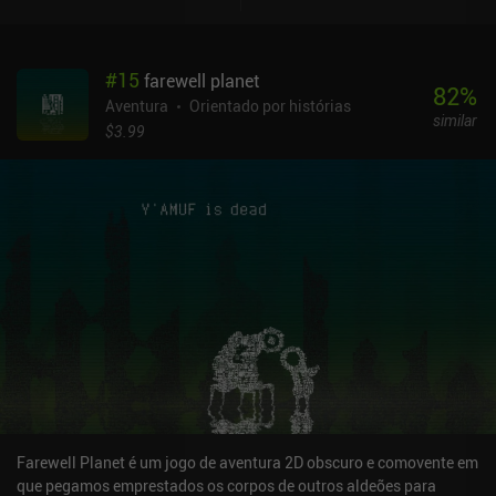
maior prioridade e, felizmente, temos muitos meios de obtê-la,
como caçar peixes e ratos, colher frutas, pegar ovos de pássaros
nas árvores ou lutar com um texugo furioso pelas sobras. Embora
#
15
farewell planet
as dicas necessárias sejam fornecidas prontamente e em tempo
82
%
hábil, o jogo não nos segura e deixa a nosso critério decidir o que
Aventura
Orientado por histórias
similar
fazer e para onde ir. Alguns caminhos estão bloqueados até que
$3.99
avancemos mais, e outros apresentam perigos que precisamos
aprender a evitar. Na maioria das vezes, não recebemos nenhuma
orientação significativa, mas é difícil descrever a empolgação de
explorar novas áreas. A sensação é simplesmente fantástica.
Também fiquei realmente impressionado com a qualidade da
produção do jogo. Os visuais, os sons, as animações - às vezes, eu
me esquecia de que estava jogando um jogo e não assistindo a um
emocionante filme de animação. Infelizmente, para aproveitar
toda essa beleza ao máximo, é necessário um dispositivo bastante
potente. Apesar de não expressar isso diretamente, o jogo envia
uma mensagem importante sobre a negligência coletiva em
relação ao nosso belo planeta natal e às pequenas coisas
indefesas que o habitam. Ending - Extinction is Forever é um jogo
premium de US$ 9,99.
Farewell Planet é um jogo de aventura 2D obscuro e comovente em
que pegamos emprestados os corpos de outros aldeões para