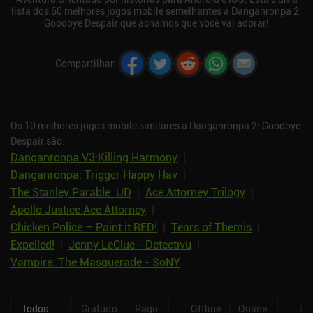
lista dos 60 melhores jogos mobile semelhantes a Danganronpa 2:
Goodbye Despair que achamos que você vai adorar!
Compartilhar
:
Os 10 melhores jogos mobile similares a Danganronpa 2: Goodbye
Despair são:
Danganronpa V3:Killing Harmony
|
Danganronpa: Trigger Happy Hav
|
The Stanley Parable: UD
|
Ace Attorney Trilogy
|
Apollo Justice Ace Attorney
|
Chicken Police – Paint it RED!
|
Tears of Themis
|
Expelled!
|
Jenny LeClue - Detectivu
|
Vampire: The Masquerade - SoNY
Todos
Gratuito
|
Pago
Offline
|
Online
Um