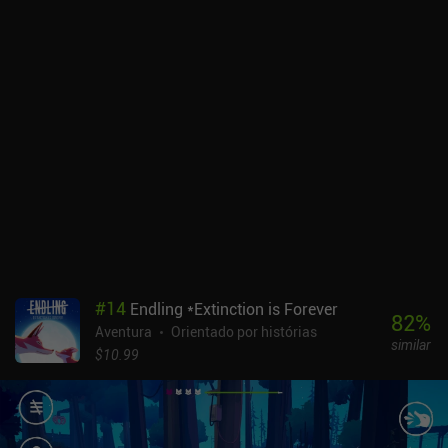
ambiente. Para ajudar nesse processo, os dispositivos futuristas e
os aumentos corporais registrarão tudo o que ouvirmos e virmos,
de modo que, quando chegar a hora de preencher os resultados do
nosso trabalho árduo, teremos todas as informações necessárias.
Mesmo que não façamos as escolhas certas durante a cena, não
poderemos voltar atrás em nossas decisões e teremos de seguir
em frente sofrendo as consequências de nosso mau julgamento. O
final será afetado por nossas ações, pelas escolhas morais que
fizermos ao conversar com as pessoas e até mesmo pela
frequência com que paramos para fumar e aproveitar o breve
descanso no belo cenário. Falando em cenário, os
desenvolvedores fizeram um trabalho fantástico ao criar um
mundo futurista vívido. Cada local tem seu próprio apelo visual
exclusivo, com iluminação realista e muitos detalhes intrincados.
#
14
Endling *Extinction is Forever
As pessoas cuidam de seus afazeres, os carros passam
82
%
Aventura
Orientado por histórias
rapidamente e os letreiros de neon piscam com exibições
similar
holográficas vibrantes, tudo contribuindo para uma experiência de
$10.99
jogo envolvente. Meu principal problema girava em torno dos
controles complicados do jogo, com o d-pad de movimento
ocupando uma parte significativa da tela, frequentemente
obstruindo os elementos interativos cruciais. Lacuna está