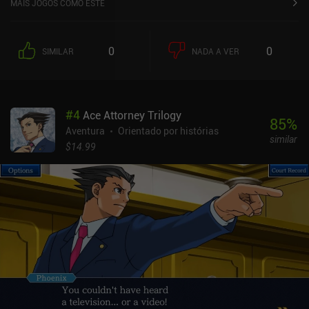
MAIS JOGOS COMO ESTE
0
0
SIMILAR
NADA A VER
#
4
Ace Attorney Trilogy
85
%
Aventura
Orientado por histórias
similar
$14.99