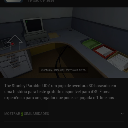
Versão de teste
The Stanley Parable: UD é um jogo de aventura 3D baseado em
uma história para teste gratuito disponível para iOS. É uma
experiência para um jogador que pode ser jogada off-line nos
modos retrato e paisagem. The Stanley Parable: UD foi lançado em
outubro de 2024 e tem uma classificação atual de 4,1 de 5,0 na iOS
MOSTRAR
9
SIMILARIDADES
App Store.