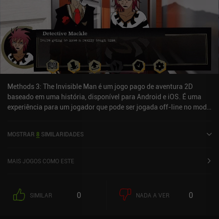
Methods 3: The Invisible Man é um jogo pago de aventura 2D
baseado em uma história, disponível para Android e iOS. É uma
experiência para um jogador que pode ser jogada off-line no modo
paisagem. Methods 3: The Invisible Man foi lançado em agosto de
2024 e tem uma classificação atual de 5 de 5,0 na iOS App Store.
MOSTRAR
8
SIMILARIDADES
MAIS JOGOS COMO ESTE
0
0
SIMILAR
NADA A VER