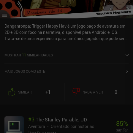
Danganronpa: Trigger Happy Hav é um jogo pago de aventura em
2D e 3D com foco na narrativa, disponível para Android e iOS.
Trata-se de uma experiência para um único jogador que pode ser
jogada offline no modo paisagem. Recebeu 1 avaliação de um
usuário da comunidade MiniReview. Danganronpa: Trigger Happy
MOSTRAR
11
SIMILARIDADES
Hav foi lançado em maio de 2020 e tem uma avaliação atual de 4
em 5,0 no Google Play e 4,6 em 5,0 na App Store do iOS.
MAIS JOGOS COMO ESTE
+1
0
SIMILAR
NADA A VER
#
3
The Stanley Parable: UD
85
%
Aventura
Orientado por histórias
similar