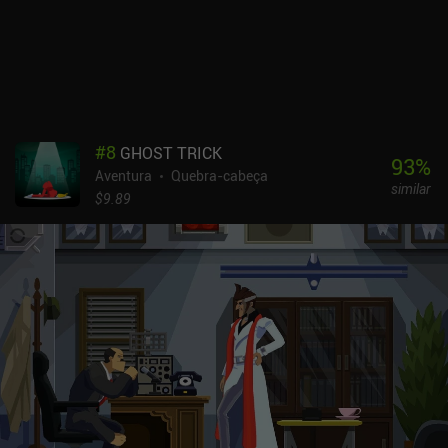
desafiadora do jogo, de seu adorável estilo de arte vibrante e das
situações bobas, porém adoráveis, em que nossos personagens se
encontram. Mesmo que você não esteja familiarizado com as
histórias originais, certamente se divertirá com essa aventura.
Snufkin: Melody of the Moominvalley é gratuito, com um único iAP
de US$ 6,99 para desbloquear a história completa.
#
8
GHOST TRICK
93
%
Aventura
Quebra-cabeça
similar
$9.89