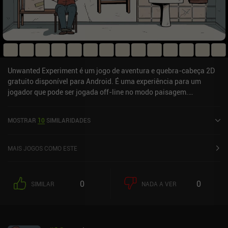
Unwanted Experiment é um jogo de aventura e quebra-cabeça 2D
gratuito disponível para Android. É uma experiência para um
jogador que pode ser jogada off-line no modo paisagem.
Unwanted Experiment foi lançado em abril de 2020 e tem uma
classificação atual de 4,6 de 5,0 no Google Play.
MOSTRAR
10
SIMILARIDADES
MAIS JOGOS COMO ESTE
0
0
SIMILAR
NADA A VER