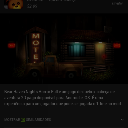
similar
introduzindo novos desafios e mecânicas de jogo. Há também
$2.99
uma série de equipamentos para coletar, que modificam nossas
características de batalha e concedem novas habilidades. Apesar
da introdução desses novos recursos, a progressão é linear e
direta, com uma série de mais de 40 níveis semelhantes a serem
concluídos até finalmente chegarmos ao chefe final - o Sky Fish
titular.Legend of the Skyfish está disponível como um jogo
premium de US$ 3,99 ou como um jogo gratuito com anúncios e
iAPs. Independentemente da escolha, ele apresenta uma
experiência decente para quem gosta de jogos de ação bem feitos
com gráficos bonitos e controles responsivos.
Bear Haven Nights Horror Full é um jogo de quebra-cabeça de
aventura 2D pago disponível para Android e iOS. É uma
experiência para um jogador que pode ser jogada off-line no modo
paisagem. Bear Haven Nights Horror Full foi lançado em maio de
2015 e tem uma classificação atual de 3,9 de 5,0 na iOS App Store.
MOSTRAR
10
SIMILARIDADES