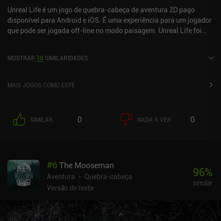
Unreal Life é um jogo de quebra-cabeça de aventura 2D pago
disponível para Android e iOS. É uma experiência para um jogador
que pode ser jogada off-line no modo paisagem. Unreal Life foi
lançado em fevereiro de 2022 e tem uma classificação atual de 4,6
de 5,0 no Google Play e 5 de 5,0 na iOS App Store.
MOSTRAR
10
SIMILARIDADES
MAIS JOGOS COMO ESTE
0
0
SIMILAR
NADA A VER
#
6
The Mooseman
96
%
Aventura
Quebra-cabeça
similar
Versão de teste