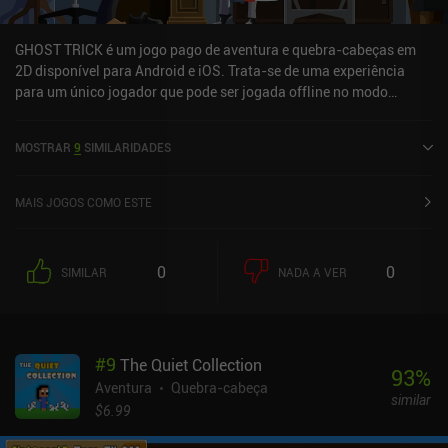
GHOST TRICK é um jogo pago de aventura e quebra-cabeças em
2D disponível para Android e iOS. Trata-se de uma experiência
para um único jogador que pode ser jogada offline no modo
paisagem. O jogo recebeu 3 avaliações de usuários da
comunidade MiniReview. O GHOST TRICK foi lançado em março de
MOSTRAR
9
SIMILARIDADES
2024 e tem uma avaliação atual de 4,3 de 5,0 no Google Play e 3,4
de 5,0 na App Store do iOS.
MAIS JOGOS COMO ESTE
0
0
SIMILAR
NADA A VER
#
9
The Quiet Collection
93
%
Aventura
Quebra-cabeça
similar
$6.99