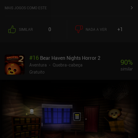
MAIS JOGOS COMO ESTE
0
+1
SIMILAR
NADA A VER
#
16
Bear Haven Nights Horror 2
90
%
Aventura
Quebra-cabeça
similar
Gratuito