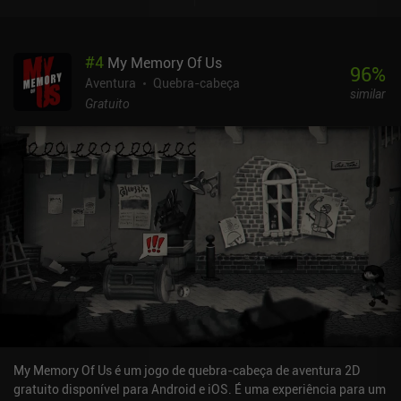
resolvendo quebra-cabeças. Desde o início, o jogo cria um clima e
uma atmosfera únicos graças aos interiores escuros, à iluminação
encantadora e à música suave. Toda a experiência parece onírica e
#
4
My Memory Of Us
de outro mundo, de modo que a palavra "devaneio" combina
96
%
perfeitamente com o jogo. Gostei muito da progressão da história
Aventura
Quebra-cabeça
similar
do jogo e da maestria com que ele construiu seu suspense
Gratuito
ameaçador. Embora o jogo possa parecer um conto de fadas
infantil no início, ele aborda vários tópicos sensíveis e maduros e
dá uma guinada realmente sombria no final. Portanto, não julgue
o livro pela capa. Night Reverie é um jogo premium de US$ 6,99
sem anúncios ou iAPs. Apesar do preço um pouco alto, é um jogo
independente de alta qualidade que, tenho certeza, agradará a
todos os fãs de jogos de aventura emocional.
My Memory Of Us é um jogo de quebra-cabeça de aventura 2D
gratuito disponível para Android e iOS. É uma experiência para um