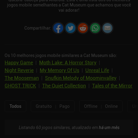
jogos mobile semelhantes a Cat Museum que achamos que você
vai adorar!
Compartilhar
:
Os 10 melhores jogos mobile similares a Cat Museum são:
Happy Game
|
Moth Lake: A Horror Story
|
Night Reverie
|
My Memory Of Us
|
Unreal Life
|
The Mooseman
|
Snufkin Melody of Moominvalley
|
GHOST TRICK
|
The Quiet Collection
|
Tales of the Mirror
Todos
Gratuito
|
Pago
Offline
|
Online
Um
Listando 60 jogos similares, atualizado em
há um mês