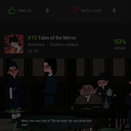
é conseguir o cobiçado silêncio utilizando de forma criativa vários
itens domésticos. Em "Quiet Christmas", ficamos acordados até
0
0
SIMILAR
NADA A VER
tarde para preparar a chegada do Papai Noel. Embrulhamos
presentes, penduramos meias na chaminé, substituímos lâmpadas
quebradas e assamos biscoitos para o querido Papai Noel comer.
Ah, e nos certificamos de que nosso vizinho irritante não estrague
#
10
Tales of the Mirror
a diversão com suas travessuras descabidas. Em "Vacation
93
%
Vexation", toda a família se aventura nas férias em um resort à
Aventura
Quebra-cabeça
similar
beira-mar. Enquanto nossos parentes estão ocupados fazendo
$2.99
suas próprias coisas, nosso objetivo é encontrar um lugar
agradável e sombrio para ler um livro interessante. É claro que,
primeiro, temos de roubar os pertences de algumas pessoas, jogar
alguns minijogos e espantar nosso vizinho irritante do local
perfeito na praia. Por fim, "Candy, Please!" nos leva de volta à
nossa casa durante o Halloween, onde nos preparamos para pedir
doces ou travessuras. Mas, primeiro, precisamos criar nossas
fantasias, juntando várias coisas e combinando-as no guarda-
roupa. Isso leva um bom tempo, pois há várias fantasias para
experimentar e várias casas para visitar, inclusive a do nosso
vizinho irritante. The Quiet Collection é um jogo premium de US$
6,99. Seus jogos também podem ser comprados separadamente e
cada um tem uma versão de demonstração. Apesar de parecer um