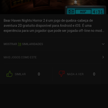
Bear Haven Nights Horror 2 é um jogo de quebra-cabeça de
aventura 2D gratuito disponível para Android e iOS. É uma
experiência para um jogador que pode ser jogada off-line no modo
paisagem. Bear Haven Nights Horror 2 foi lançado em março de
2021 e tem uma classificação atual de 4,1 de 5,0 no Google Play e
MOSTRAR
10
SIMILARIDADES
4,3 de 5,0 na iOS App Store.
MAIS JOGOS COMO ESTE
0
0
SIMILAR
NADA A VER