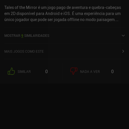
pouco caro, o jogo é feito com amor e oferece um ótimo
Tales of the Mirror é um jogo pago de aventura e quebra-cabeças
entretenimento para os fãs de aventuras de quebra-cabeça leves.
em 2D disponível para Android e iOS. É uma experiência para um
único jogador que pode ser jogada offline no modo paisagem.
Tales of the Mirror foi lançado em agosto de 2021 e tem uma
avaliação atual de 3,8 de 5,0 no Google Play e 3,8 de 5,0 na App
MOSTRAR
9
SIMILARIDADES
Store do iOS.
MAIS JOGOS COMO ESTE
0
0
SIMILAR
NADA A VER