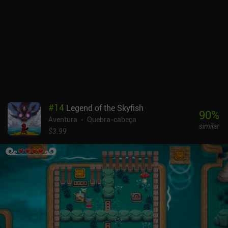
limitada, talvez queiramos evitar conflitos quando possível, mas
também temos de considerar que cada ação que tomamos afeta o
final que teremos. Embora às vezes o jogo pareça muito
"exagerado", em geral, gostei da escrita e de como a história do
nosso personagem se desenrolou gradualmente. Mesmo os bugs e
falhas visuais ocasionais não prejudicaram muito minha
impressão geral. O Into Samonor monetiza exibindo anúncios
forçados quando tentamos salvar o jogo e anúncios incentivados
para curar ou aumentar o dano da faca. Há alguns iAPs para
comprar upgrades premium e itens cosméticos, mas nada disso é
#
14
Legend of the Skyfish
necessário para concluir o jogo com sucesso.
90
%
Aventura
Quebra-cabeça
similar
$3.99