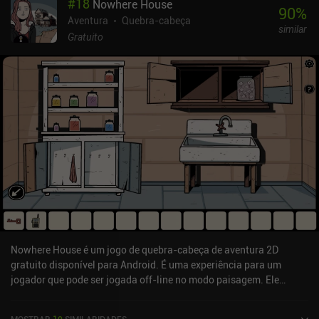
#
18
Nowhere House
90
%
Aventura
Quebra-cabeça
similar
Gratuito
Nowhere House é um jogo de quebra-cabeça de aventura 2D
gratuito disponível para Android. É uma experiência para um
jogador que pode ser jogada off-line no modo paisagem. Ele
recebeu 1 avaliação de usuário da comunidade MiniReview.
Nowhere House foi lançado em novembro de 2020 e tem uma
MOSTRAR
10
SIMILARIDADES