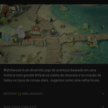
aventura de qualidade ou para quem quer apenas relaxar e fugir da
realidade.
Wytchwood é um divertido jogo de aventura baseado em uma
história com grande ênfase na coleta de recursos e na criação de
todos os tipos de coisas úteis. Jogamos como uma velha bruxa
mal-humorada, mas de bom coração, que vive nas profundezas da
floresta. Um dia, seu bode cego fica furioso e come seu precioso
MOSTRAR
10
SIMILARIDADES
grimório, logo antes de ser possuído por um antigo demônio.
Aparentemente, nossa bruxa fez um pacto com esse demônio -
algo sobre salvar uma bela adormecida de seu sono eterno em um
MAIS JOGOS COMO ESTE