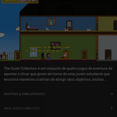
The Quiet Collection é um conjunto de quatro jogos de aventura de
apontar e clicar que giram em torno de uma jovem estudante que
encontra maneiras criativas de atingir seus objetivos, muitas
vezes em detrimento dos membros de sua família, mas para nossa
diversão. Em "Quiet, Please!", chegamos em casa depois de um dia
MOSTRAR
9
SIMILARIDADES
difícil na escola, na esperança de conseguir o tão necessário sono,
apenas para encontrar nosso pai assistindo à TV, nossa mãe
falando alto ao telefone, nosso vizinho irritante cortando a grama
MAIS JOGOS COMO ESTE
e nosso irmãozinho correndo em busca de atenção. Nosso objetivo