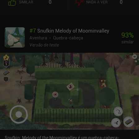
0
0
SIMILAR
NADA A VER
cabeça. Embora esses quebra-cabeças não sejam ruins e se
tornem um pouco mais desafiadores no decorrer do jogo, o
principal motivo para jogar The Mooseman continua sendo a
experiência geral e a história que está sendo contada, e não os
#
7
Snufkin Melody of Moominvalley
quebra-cabeças.O jogo é gratuito para experimentar e é
93
%
monetizado por meio de um iAP único de US$ 1,99 para
Aventura
Quebra-cabeça
similar
desbloquear o jogo completo.No geral, The Mooseman é um jogo
Versão de teste
bem feito que o fará mergulhar em uma cultura antiga e o
entreterá por algumas horas. Se você gosta de história ou de arte,
vale a pena conferir o jogo só pela história, sem mencionar o estilo
de arte minimalista lindamente exibido.
Snufkin: Melody of the Moominvalley é um quebra-cabeça-