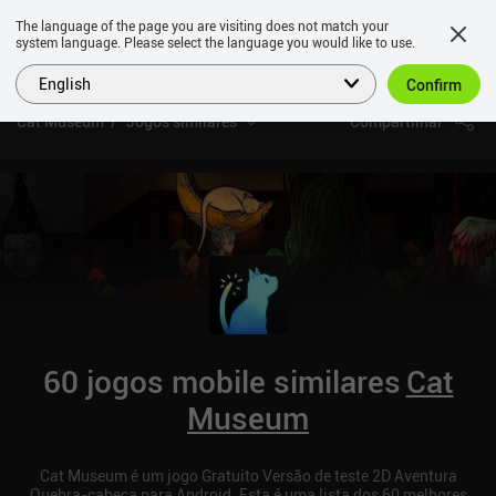
The language of the page you are visiting does not match your
system language. Please select the language you would like to use.
English
Confirm
Cat Museum
Jogos similares
Compartilhar
60 jogos mobile similares
Cat
Museum
Cat Museum é um jogo Gratuito Versão de teste 2D Aventura
Quebra-cabeça para Android. Esta é uma lista dos 60 melhores