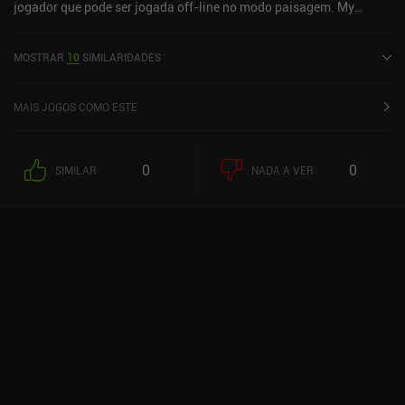
jogador que pode ser jogada off-line no modo paisagem. My
Memory Of Us foi lançado em fevereiro de 2022.
MOSTRAR
10
SIMILARIDADES
MAIS JOGOS COMO ESTE
0
0
SIMILAR
NADA A VER