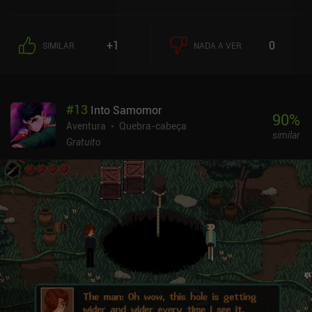
sarcófago de cristal dentro de uma caverna - mas ela não se
lembra muito bem do acordo... Se estiver pronto para viajar para
um mundo surreal cheio de personagens estranhos, humor negro
+1
0
SIMILAR
NADA A VER
bobo, diálogos peculiares e referências sutis a contos folclóricos
famosos, você se sentirá em casa neste jogo. Quase todos os
problemas que encontramos podem ser resolvidos com a ajuda da
criação. Por exemplo, para obter um pouco de pelo de cachorro,
#
13
Into Samomor
precisamos acalmar um lobo furioso. Isso pode ser feito
90
%
preparando um veneno com ervas e cogumelos e colhendo a carne
Aventura
Quebra-cabeça
similar
de pássaros ou esquilos mortos, que primeiro devemos capturar
Gratuito
usando uma armadilha feita de gravetos e fios. À medida que
avançamos, a complexidade dessas receitas de artesanato - e,
como resultado, a quantidade de corridas para pegar coisas - só
aumenta. Mas, felizmente, isso nunca se torna muito entediante.
Eu realmente gostei dos vários locais distintos do jogo, da
liberdade de ir a qualquer lugar e das receitas estranhas que
exigem ingredientes de todos os lugares. Também gostei muito do
estilo de arte e dos detalhes visuais, que tornaram a viagem a esse
vibrante mundo de conto de fadas realmente memorável.
Wytchwood é um jogo premium que certamente agradará a todos
os entusiastas da criação e fãs de aventura.