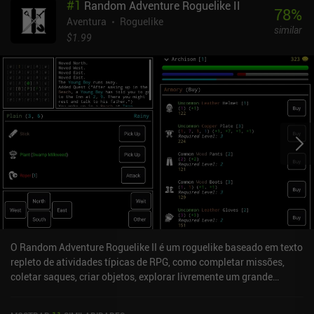
#
1
Random Adventure Roguelike II
78
%
Aventura
Roguelike
similar
$1.99
O Random Adventure Roguelike II é um roguelike baseado em texto
repleto de atividades típicas de RPG, como completar missões,
coletar saques, criar objetos, explorar livremente um grande
mundo e muito mais.O jogo apresenta uma rica seleção de raças e
classes com diferentes benefícios iniciais que alteram a maneira