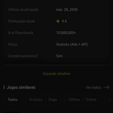
Última atualização
mai. 26, 2026
Pontuação atual
4.6
# of Downloads
10,000,000+
Preço
Gratuito (Ads + iAP)
Contém anúncios?
Sim
Expandir detalhes
Jogos similares
Ver todos
Todos
Gratuito
|
Pago
Offline
|
Online
Um