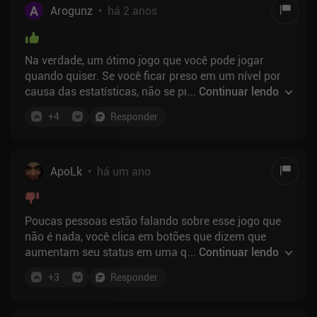
A
Arogunz
•
há 2 anos
Na verdade, um ótimo jogo que você pode jogar
quando quiser. Se você ficar preso em um nível por
causa das estatísticas, não se preocupe, pois há um
...
Continuar lendo
mecanismo de ajuste em que você pode 1) fazer
+
4
Responder
login e obter recompensas 2) usar toda a sua energia
de uma vez para obter uma grande quantidade de
dinheiro. Portanto, não é um jogo em tempo integral
- apenas um jogo paralelo. E isso o torna perfeito.
ApoLk
•
há um ano
Poucas pessoas estão falando sobre esse jogo que
não é nada, você clica em botões que dizem que
aumentam seu status em uma quantidade não
...
Continuar lendo
especificada e assiste ao jogo se desenrolar
+
3
Responder
completamente. Alguém disse que ele tem altos
requisitos de atividade, mas não tem, apenas parece
que sim, porque "Por que esse jogo precisa de mim