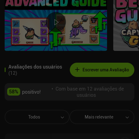
Avaliações dos usuários
Escrever uma Avaliação
(
12
)
•
Com base em 12 avaliações de
58
%
positivo!
usuários
Todos
Mais relevante