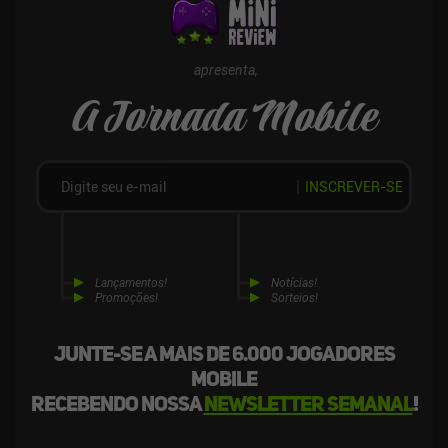
jogo premium de US$ 3,99 sem anúncios ou iAPs. Assim como seu
antecessor, ele oferece total liberdade para ir aonde quisermos e
fazer o que quisermos, o que os fãs de aventuras em mundo aberto
certamente apreciarão.
apresenta,
A Jornada Mobile
INSCREVER-SE
Lançamentos!
Notícias!
Promoções!
Sorteios!
Junte-se a mais de 6.000 jogadores
mobile
recebendo nossa
newsletter semanal
!