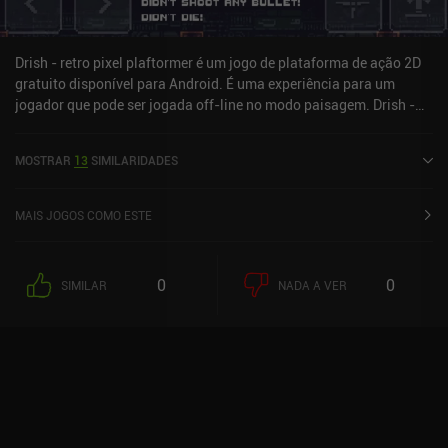
considerando o tempo que esses níveis levam para terminar,
assistir aos anúncios nunca será um problema. Para aqueles que
desejam apoiar os desenvolvedores, que claramente dedicaram
Drish - retro pixel plaftormer é um jogo de plataforma de ação 2D
muito esforço e amor a esse jogo, há um único iAP que também
gratuito disponível para Android. É uma experiência para um
desativa os anúncios.
jogador que pode ser jogada off-line no modo paisagem. Drish -
retro pixel plaftormer foi lançado em janeiro de 2021 e tem uma
classificação atual de 3,5 em 5,0 no Google Play.
MOSTRAR
13
SIMILARIDADES
MAIS JOGOS COMO ESTE
0
0
SIMILAR
NADA A VER