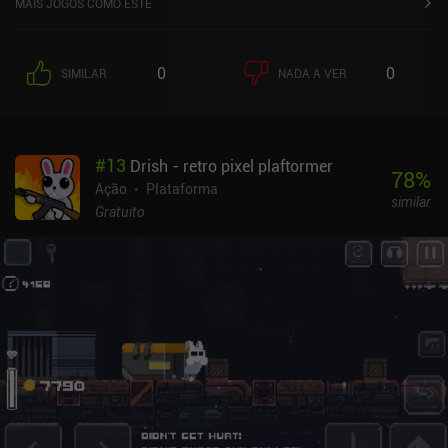
MAIS JOGOS COMO ESTE
perigosos correndo de todos os lados. Enfrentamos esses inimigos
usando golpes rápidos de espada encadeados em ataques
combinados, golpes finais espetaculares que visam oponentes
0
0
SIMILAR
NADA A VER
meio mortos e habilidades de salto e corrida que nos permitem
fugir dos ataques ou conseguir um melhor
posicionamento.Embora o foco seja lutar contra um grande
número de oponentes, o jogo apresenta um design de níveis
#
13
Drish - retro pixel plaftormer
adequado para testar nossas habilidades de plataforma e uma
78
%
variedade de inimigos que nos forçam a utilizar diferentes
Ação
Plataforma
similar
abordagens táticas. À medida que ganhamos experiência nas
Gratuito
batalhas, acabamos subindo de nível e aprendendo novas
habilidades que proporcionam ainda mais variedade de combate.
A história pode parecer trivial, mas apresentou envolvimento e
intriga suficientes para me levar adiante, até o final inesperado. O
que mais gostei no jogo foi a qualidade das animações. Apesar do
estilo pixelado de baixa resolução, o movimento de cada
personagem parece natural e crível, tornando-o agradável de
assistir. Os únicos pontos negativos são a interface de usuário
pouco escalável e os controles de toque não personalizáveis.
Felizmente, o jogo pode ser jogado com um controle.Draconian
monetiza exibindo anúncios curtos entre os níveis, mas,