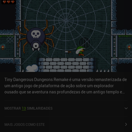
Tiny Dangerous Dungeons Remake é uma versão remasterizada de
um antigo jogo de plataforma de ação sobre um explorador
ousado que se aventura nas profundezas de um antigo templo em
busca de um imenso tesouro. Em especial, a estética
monocromática do GameBoy do jogo original foi substituída por
MOSTRAR
13
SIMILARIDADES
um estilo de desenho animado semelhante aos títulos posteriores
do desenvolvedor, como Poor Bunny! Parece um jogo
completamente novo, com arte reformulada, música nova e
MAIS JOGOS COMO ESTE
jogabilidade aprimorada, além de ser incrivelmente fácil de jogar,