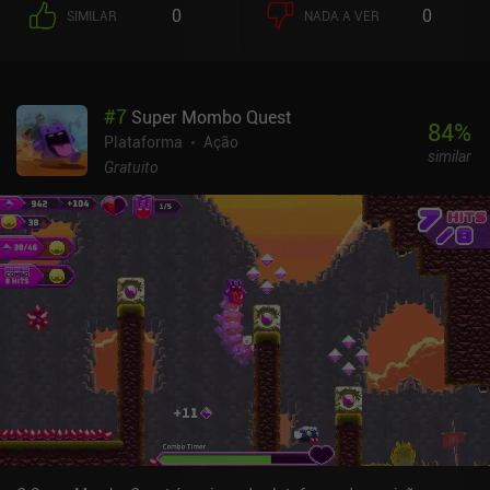
jogar as pessoas contra o chão e as paredes como em um jogo
0
0
SIMILAR
NADA A VER
macabro de squash antes de decidir inevitavelmente consumi-las,
somos forçados a desviar de armas automáticas, incêndios e
vários outros obstáculos, inclusive chefes. Tudo isso é entrelaçado
com pequenos elementos de quebra-cabeça para nos manter
#
7
Super Mombo Quest
pensantes em meio ao caos acelerado. Para mim, o jogo tem fortes
84
%
vibrações de Metroid Fusion, só que agora jogamos como um
Plataforma
Ação
similar
monstro espaguete de destruição e caos que muda
Gratuito
constantemente de forma. Entretanto, ao contrário do Metroid
Fusion, não há um mapa para ver onde estivemos. E, embora os
gráficos sejam impressionantes, em toda a sua glória pixelada
assustadoramente sinistra, algumas áreas ainda parecem
semelhantes a outras. Portanto, voltar ao jogo depois de uma
pausa pode ser um pouco desorientador. Os controles demoram
um pouco para se acostumar e não são perfeitos, mas não acho
que poderiam ter sido implementados de forma muito melhor para
dispositivos de toque. Também há suporte para controle. No
entanto, minha principal crítica é que a empolgação inicial de
jogar como o monstro desaparece com o tempo. A ênfase do jogo
em quebra-cabeças muda o foco para a furtividade e a estratégia,
em vez da destruição total, o que pode não ser o que alguns
jogadores esperavam, embora eu tenha gostado bastante. O