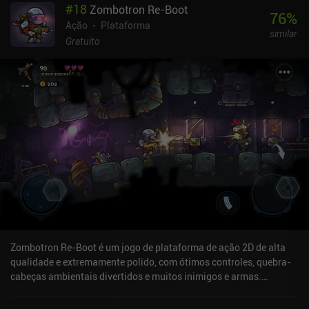
#
18
Zombotron Re-Boot
76
%
Ação
Plataforma
similar
Gratuito
Zombotron Re-Boot é um jogo de plataforma de ação 2D de alta
qualidade e extremamente polido, com ótimos controles, quebra-
cabeças ambientais divertidos e muitos inimigos e armas.
Jogamos como um mercenário autônomo que atravessa as
perigosas masmorras de um planeta desconhecido, explodindo