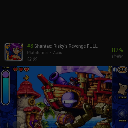
particularmente gostei de descobrir o grande número de áreas
secretas e os controles rígidos que apresentam controles de toque
personalizáveis e suporte para controle Bluetooth. O Super
Mombo Quest é monetizado por meio de anúncios exibidos
ocasionalmente entre as salas, um iAP de US$ 2,99 para remover
os anúncios e um iAP de US$ 4,99 para desbloquear um dobrador
de cristal, uma skin exclusiva e para tornar o jogo jogável off-
#
8
Shantae: Risky's Revenge FULL
line.É uma recomendação fácil para quem gosta de jogos de
82
%
Plataforma
Ação
plataforma e um dos melhores jogos do gênero lançados este ano.
similar
$2.99