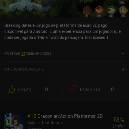
Breaking Gates é um jogo de plataforma de ação 2D pago
disponível para Android. É uma experiência para um jogador que
pode ser jogada off-line no modo paisagem. Ele recebeu 1
avaliação de usuário da comunidade MiniReview. Breaking Gates
foi lançado em fevereiro de 2021 e tem uma classificação atual de
MOSTRAR
14
SIMILARIDADES
4,2 de 5,0 no Google Play.
MAIS JOGOS COMO ESTE
0
0
SIMILAR
NADA A VER
#
12
Draconian:Action Platformer 2D
78
%
Ação
Plataforma
similar