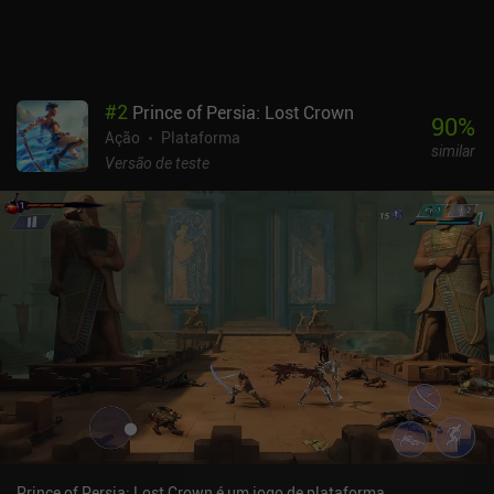
para onde ir, o aumento da dificuldade é moderado e, se não
conseguirmos prosseguir por não estarmos prestando atenção, a
culpa é toda nossa. Infelizmente, a portabilidade faz um trabalho
ruim ao tornar os controles de toque confortáveis. Parece quase
impossível jogar sem um controle Bluetooth externo.
#
2
Prince of Persia: Lost Crown
Blasphemous é um jogo premium de US$ 7,99 que inclui todo o
90
%
Ação
Plataforma
DLC sem custo adicional. Se você gosta do gênero Metroidvania e
similar
não é alheio a histórias alucinantes e violência exagerada, esse é
Versão de teste
um dos melhores jogos disponíveis atualmente no celular. Eu o
recomendo fortemente. [Continue com os 11 melhores jogos
Metroidvania para celular]
Prince of Persia: Lost Crown é um jogo de plataforma