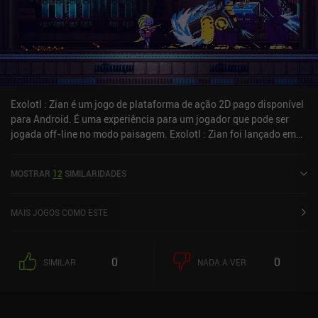
Exolotl : Zian é um jogo de plataforma de ação 2D pago disponível
para Android. É uma experiência para um jogador que pode ser
jogada off-line no modo paisagem. Exolotl : Zian foi lançado em
maio de 2023 e tem uma classificação atual de 3,8 de 5,0 no
Google Play.
MOSTRAR
12
SIMILARIDADES
MAIS JOGOS COMO ESTE
0
0
SIMILAR
NADA A VER