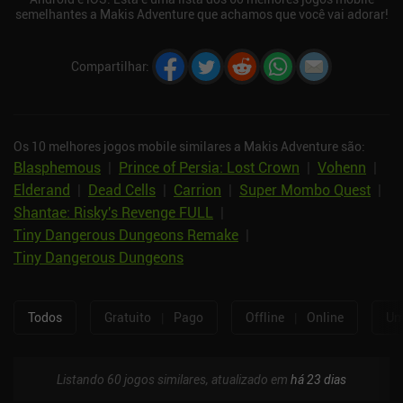
semelhantes a Makis Adventure que achamos que você vai adorar!
Compartilhar
:
Os 10 melhores jogos mobile similares a Makis Adventure são:
Blasphemous
|
Prince of Persia: Lost Crown
|
Vohenn
|
Elderand
|
Dead Cells
|
Carrion
|
Super Mombo Quest
|
Shantae: Risky's Revenge FULL
|
Tiny Dangerous Dungeons Remake
|
Tiny Dangerous Dungeons
Todos
Gratuito
|
Pago
Offline
|
Online
Um
Listando 60 jogos similares, atualizado em
há 23 dias