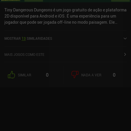
Tiny Dangerous Dungeons é um jogo gratuito de ação e plataforma
2D disponível para Android e iOS. É uma experiência para um
jogador que pode ser jogada off-line no modo paisagem. Ele
recebeu 1 avaliação de usuário da comunidade MiniReview. Tiny
Dangerous Dungeons foi lançado em maio de 2015 e tem uma
MOSTRAR
13
SIMILARIDADES
classificação atual de 4,5 de 5,0 no Google Play e 4,1 de 5,0 na iOS
App Store.
MAIS JOGOS COMO ESTE
0
0
SIMILAR
NADA A VER