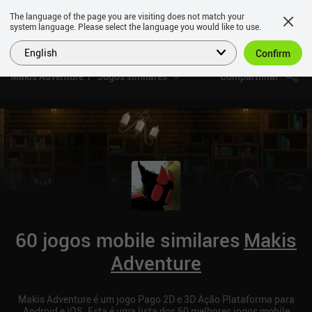
The language of the page you are visiting does not match your
system language. Please select the language you would like to use.
English
Confirm
Makis Adventure
Jogos similares
Compartilhar
60 jogos mobile similares
Makis
Adventure
Makis Adventure é um jogo Pago 2D e 3D Ação Plataforma para
Android e iOS. Esta é uma lista dos 60 melhores jogos mobile