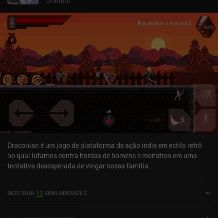
Gratuito
Draconian é um jogo de plataforma de ação indie em estilo retrô
no qual lutamos contra hordas de homens e monstros em uma
tentativa desesperada de vingar nossa família
assassinada.Começando como uma história leve da infância de
nosso protagonista, o jogo rapidamente toma um rumo sombrio
MOSTRAR
13
SIMILARIDADES
quando forças inimigas chegam à nossa porta, causando estragos
na vizinhança outrora pacífica. Antes que percebamos, somos
pegos no meio do caos, com incêndios, flechas e soldados