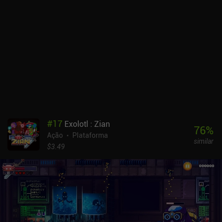
#
17
Exolotl : Zian
76
%
Ação
Plataforma
similar
$3.49