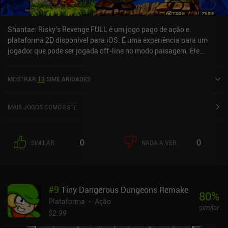
Shantae: Risky's Revenge FULL é um jogo pago de ação e
plataforma 2D disponível para iOS. É uma experiência para um
jogador que pode ser jogada off-line no modo paisagem. Ele
recebeu 1 avaliação de usuário da comunidade MiniReview.
Shantae: Risky's Revenge FULL foi lançado em dezembro de 2011
MOSTRAR
13
SIMILARIDADES
e tem uma classificação atual de 4,6 de 5,0 na iOS App Store.
MAIS JOGOS COMO ESTE
0
0
SIMILAR
NADA A VER
#
9
Tiny Dangerous Dungeons Remake
80
%
Plataforma
Ação
similar
$2.99