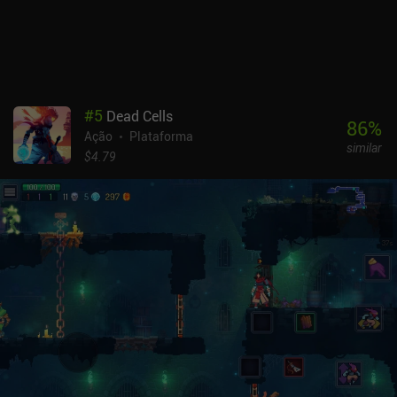
pouco entediante, embora não tenha arruinado a experiência para
mim. É claro que é preferível jogar com um controle. Mas, mesmo
sem um, consegui pegar o jeito dos controles de toque que,
felizmente, podem ser altamente personalizados. Elderand é um
jogo premium de US$ 6,99 sem anúncios ou iAPs. Ele se mantém
firme como um dos melhores jogos do gênero e serve como uma
#
5
Dead Cells
recomendação fácil para quem gosta de jogos de plataforma
86
%
Ação
Plataforma
hardcore com aspectos de exploração profunda.
similar
$4.79