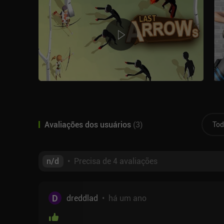
Avaliações dos usuários
(
3
)
Tod
n/d
•
Precisa de 4 avaliações
D
dreddlad
•
há um ano