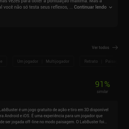
gumas vezes para obter a pontuação máxima. Mas a
al você não só testa seus reflexos, mas também o
...
Continuar lendo
Ver todos
|
|
ne
Um jogador
Multijogador
Retrato
Paisagem
91
%
similar
LabBuster é um jogo gratuito de ação e tiro em 3D disponível
ra Android e iOS. É uma experiência para um jogador que
de ser jogada off-line no modo paisagem. O LabBuster foi
nçado em junho de 2020 e tem uma classificação atual de 4,5