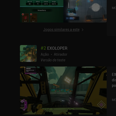
de
MO
Jogos similares a este
#
2
EXOLOPER
Ação
Atirador
Versão de teste
EX
di
po
EX
cl
MO