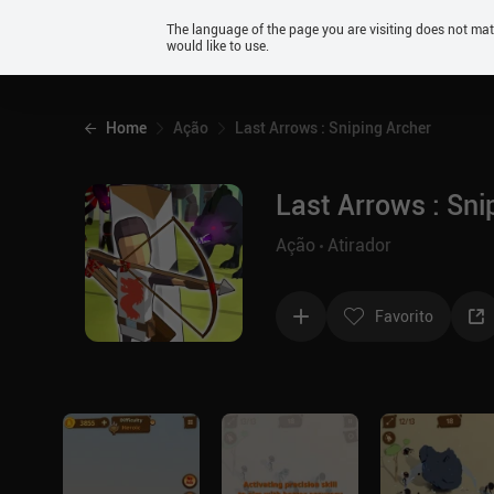
Android
The language of the page you are visiting does not ma
would like to use.
iOS
Home
Ação
Last Arrows : Sniping Archer
Last Arrows : Sni
Ação
Atirador
Favorito