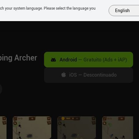
tch your system language. Please select the language you
English
MAIS
EM BREVE
JOGOS
SIMILARES
COLEÇÕES
TOP
ping Archer
Android
—
Gratuito (Ads + iAP)
iOS
—
Descontinuado