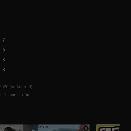
7
6
8
8
 2020 (no Android)
ise?
sim
/
não