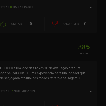
 5,0 no Google Play e 4,7 de 5,0 na iOS App Store.
STRAR
8
SIMILARIDADES
0
0
SIMILAR
NADA A VER
88
%
similar
OLOPER é um jogo de tiro em 3D de avaliação gratuita
sponível para iOS. É uma experiência para um jogador que
de ser jogada off-line nos modos retrato e paisagem. O
OLOPER foi lançado em fevereiro de 2025 e tem uma
assificação atual de 4,5 de 5,0 na iOS App Store.
STRAR
10
SIMILARIDADES