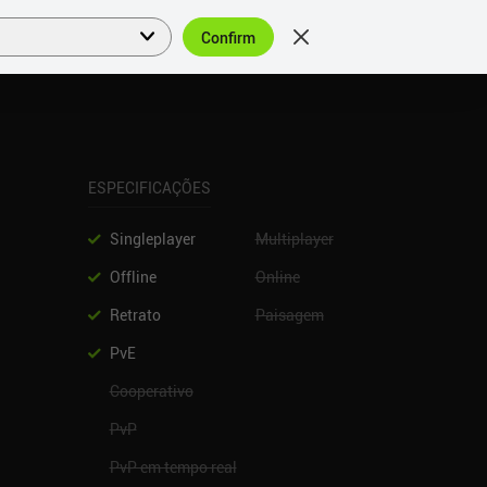
Confirm
Entrar
PT
ESPECIFICAÇÕES
Singleplayer
Multiplayer
Offline
Online
Retrato
Paisagem
PvE
Cooperativo
PvP
PvP em tempo real