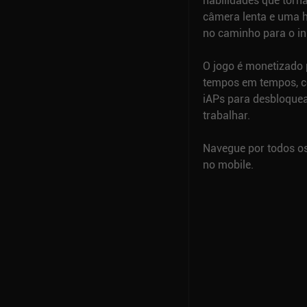
habilidades que torn
câmera lenta e uma h
no caminho para o ini
O jogo é monetizado 
tempos em tempos, c
iAPs para desbloque
trabalhar.
Navegue por todos o
no mobile.