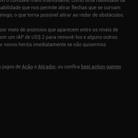
am o combate mais interessante, como uma habilidade de
abilidade que nos permite atirar flechas que se curvam
migo, o que torna possível atirar ao redor de obstáculos.
por meio de anúncios que aparecem entre os níveis de
om um iAP de US$ 2 para removê-los e alguns outros
ar novos heróis imediatamente se não quisermos
s jogos de
Ação
e
Atirador
, ou confira
best action games