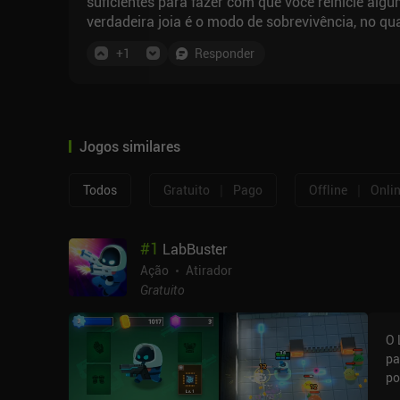
suficientes para fazer com que você reinicie al
verdadeira joia é o modo de sobrevivência, no qu
gerenciamento de flechas.
+
1
Responder
Jogos similares
|
|
Todos
Gratuito
Pago
Offline
Onli
#
1
LabBuster
Ação
Atirador
Gratuito
O 
pa
po
la