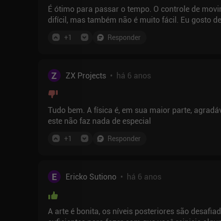
É ótimo para passar o tempo. O controle de movi
difícil, mas também não é muito fácil. Eu gosto de
+
1
Responder
Z
ZX Projects
•
há 6 anos
Tudo bem. A física é, em sua maior parte, agradáv
este não faz nada de especial
+
1
Responder
E
Ericko Sutiono
•
há 6 anos
A arte é bonita, os níveis posteriores são desafi