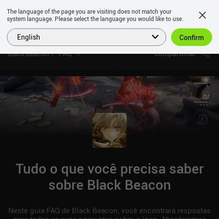
The language of the page you are visiting does not match your
system language. Please select the language you would like to use.
English
Confirm
Black Beacon
FAQ
Compartilhar
Tudo o que você precisa saber
sobre Black Beacon
Neste guia FAQ de Black Beacon, você encontrará respostas
para todas as suas perguntas sobre o jogo. Abordaremos