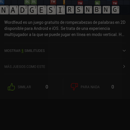
Wordfeud es un juego gratuito de rompecabezas de palabras en 2D
disponible para Android e iOS. Se trata de una experiencia
multijugador a la que se puede jugar en línea en modo vertical. Ha
recibido 2 valoraciones de los usuarios de la comunidad
MiniReview. Wordfeud se lanzó en agosto de 2010 y tiene
MOSTRAR
5
SIMILITUDES
actualmente una valoración de 4,6 sobre 5,0 en Google Play y de
4,8 sobre 5,0 en la App Store de iOS.
MÁS JUEGOS COMO ESTE
0
0
SIMILAR
PARA NADA