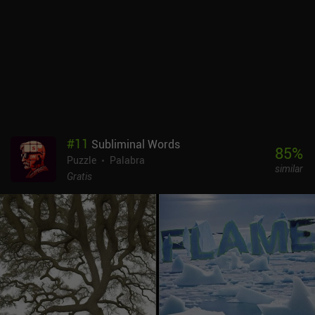
#
11
Subliminal Words
85
%
Puzzle
Palabra
similar
Gratis