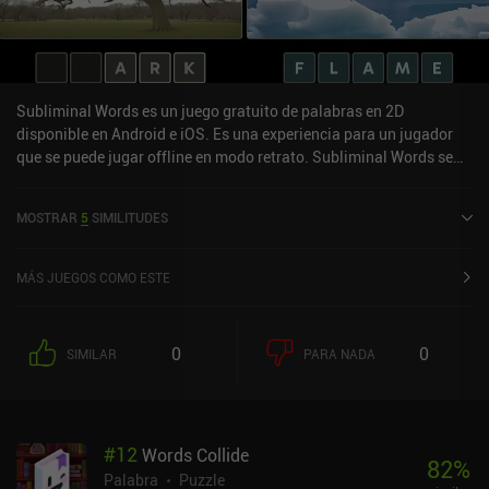
Subliminal Words es un juego gratuito de palabras en 2D
disponible en Android e iOS. Es una experiencia para un jugador
que se puede jugar offline en modo retrato. Subliminal Words se
lanzó en diciembre de 2023 y tiene una valoración actual de 3,4
sobre 5,0 en Google Play y de 5 sobre 5,0 en la App Store de iOS.
MOSTRAR
5
SIMILITUDES
MÁS JUEGOS COMO ESTE
0
0
SIMILAR
PARA NADA
#
12
Words Collide
82
%
Palabra
Puzzle