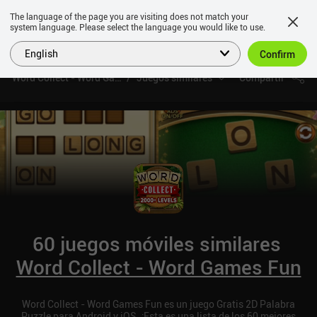
The language of the page you are visiting does not match your
system language. Please select the language you would like to use.
English
Confirm
Word Collect - Word Games Fun
Juegos similares
Compartir
60 juegos móviles similares
Word Collect - Word Games Fun
Word Collect - Word Games Fun es un juego Gratis 2D Palabra
Puzzle para Android y iOS. ¡Esta es una lista de los 60 mejores