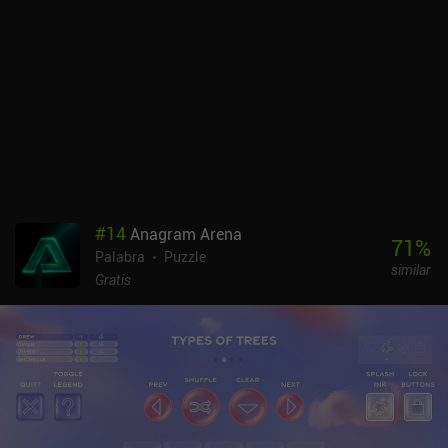
#
14
Anagram Arena
71
%
Palabra
Puzzle
similar
Gratis