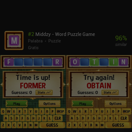
animaciones suaves, efectos de sonido satisfactorios y una
música de fondo relajante inspirada en la naturaleza, es un juego
de puzles muy pulido. Sólo tiene 30 niveles, pero es un
rompecabezas perfecto para una tarde de ocio.
#
2
Middzy - Word Puzzle Game
96
%
Palabra
Puzzle
similar
Gratis