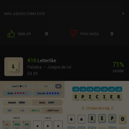
MÁS JUEGOS COMO ESTE
0
0
SIMILAR
PARA NADA
#
16
Letterlike
71
%
Palabra
Juegos de rol
similar
$4.99