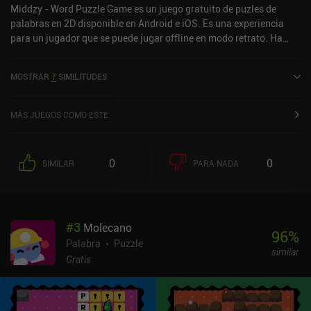
Middzy - Word Puzzle Game es un juego gratuito de puzles de
palabras en 2D disponible en Android e iOS. Es una experiencia
para un jugador que se puede jugar offline en modo retrato. Ha
recibido 1 valoración de usuario de la comunidad MiniReview.
Middzy - Word Puzzle Game se lanzó en agosto de 2024 y tiene
MOSTRAR
7
SIMILITUDES
una valoración actual de 5 sobre 5,0 en iOS App Store.
MÁS JUEGOS COMO ESTE
0
0
SIMILAR
PARA NADA
#
3
Molecano
96
%
Palabra
Puzzle
similar
Gratis