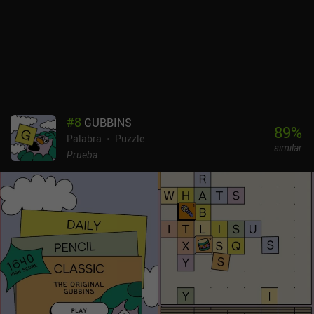
cuales un único iAP de 5,99 $ desbloquea el juego completo. En
general, es una nueva y deliciosa adición al nicho de juegos de
puzzle sencillos pero desafiantes con mecánicas claramente
únicas, que también incluye "Knotwords".
#
8
GUBBINS
89
%
Palabra
Puzzle
similar
Prueba