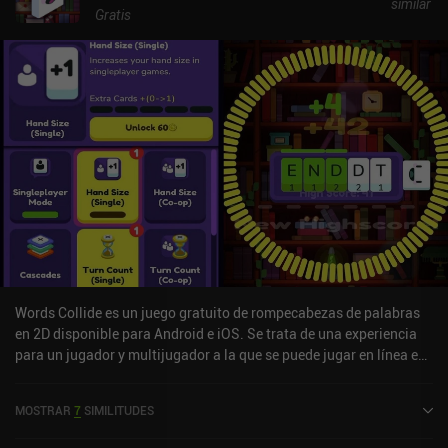
similar
Gratis
Words Collide es un juego gratuito de rompecabezas de palabras
en 2D disponible para Android e iOS. Se trata de una experiencia
para un jugador y multijugador a la que se puede jugar en línea en
modo vertical. Words Collide se lanzó en junio de 2023 y cuenta
actualmente con una valoración de 4,4 sobre 5,0 en Google Play y
MOSTRAR
7
SIMILITUDES
de 4,7 sobre 5,0 en la App Store de iOS.