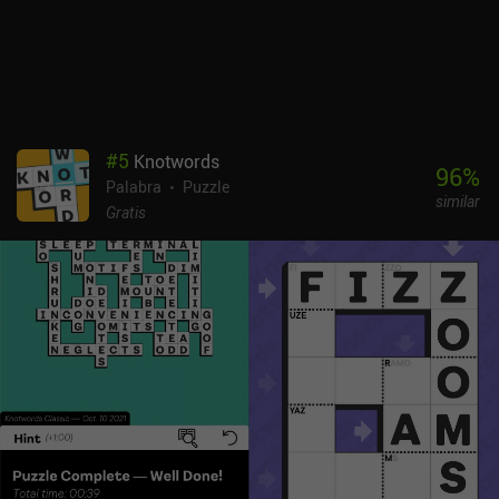
juego no ofrece una experiencia profunda y le faltan más juegos y
funciones adicionales. Pero sigue siendo una pequeña colección
divertida para quienes les gusten los juegos de palabras y no les
importe poder jugar sólo a unos pocos minijuegos al día.
#
5
Knotwords
96
%
Palabra
Puzzle
similar
Gratis