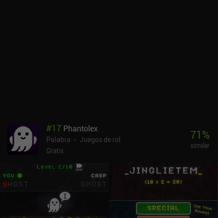
específicas o incluso mejoran la puntuación total de la palabra.
Aunque inicialmente sólo podemos tener tres potenciadores,
podemos comprar más ranuras en una tienda especial que
también ofrece otras mejoras permanentes, como aumentar el
número de letras aleatorias a las que tenemos acceso. Me gusta la
interfaz limpia del juego, los efectos de sonido y el modo oscuro
opcional. Sin embargo, he tenido que entrecerrar los ojos para leer
las descripciones de los potenciadores. Por último, habría estado
bien poder mover las letras con más libertad a la hora de formar
palabras. Letterlike es un juego premium de 4,99 $ sin anuncios ni
iAP. A pesar de sus pocos defectos, el juego es muy divertido y sin
duda mantendrá enganchados a los fans de los roguelikes únicos
#
17
Phantolex
y los juegos de palabras con su modo de juego único de
71
%
Palabra
Juegos de rol
"descifrar".
similar
Gratis