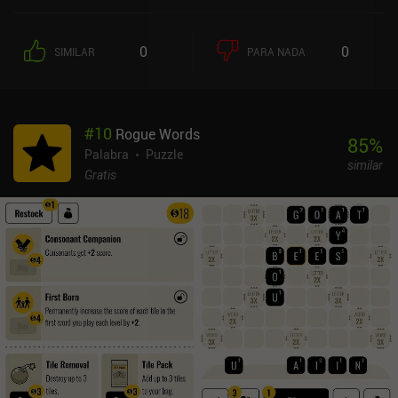
estratégico y satisfactorio. Al menos, cuando lo hacemos bien. El
juego cuenta con varios modos, desde rompecabezas diarios que
nos retan a conseguir la máxima puntuación posible con sólo seis
0
0
SIMILAR
PARA NADA
palabras, hasta niveles temáticos que nos hacen jugar contra una
IA en rondas por turnos. Lamentablemente, los temas aportan
poca variedad, y competir contra una IA que claramente conoce
todas las palabras pero sigue haciendo el tonto resulta poco
#
10
Rogue Words
atractivo. El modo multijugador, en cambio, es mucho más
85
%
divertido, con partidas de ritmo lento contra amigos u oponentes
Palabra
Puzzle
similar
aleatorios que se desarrollan casualmente a lo largo de varios
Gratis
días. Originalmente disponible sólo a través de Netflix, Ted
Tumblewords es ahora un juego gratuito para todo el mundo, con
anuncios que se pueden eliminar a través de un único iAP de 7,99
$. Aunque los niveles contra la IA son aburridos, los rompecabezas
diarios y el relajante PvP lo convierten en un juego de palabras
encantador y relajado que creo que disfrutarán muchos
aficionados a los rompecabezas.