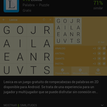
71
%
Palabra
Puzzle
similar
Gratis
Lexica es un juego gratuito de rompecabezas de palabras en 2D
disponible para Android. Se trata de una experiencia para un
jugador y multijugador que se puede disfrutar sin conexión en
modo vertical. Ha recibido una valoración de un usuario de la
comunidad de MiniReview. Lexica se lanzó en marzo de 2016 y
MOSTRAR
6
SIMILITUDES
tiene actualmente una valoración de 4,2 sobre 5,0 en Google Play.