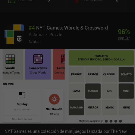
inferior muestra una rueda de seis letras aleatorias que debemos
conectar para formar palabras y luego colocarlas en la cuadrícula
cuadrada. El principal reto consiste en construir puentes de
palabras que atraviesen la lava para que nuestro personaje pueda
#
4
NYT Games: Wordle & Crossword
alcanzar toda la comida. En algunos niveles, incluso tenemos que
96
%
recoger una llave para acceder a zonas bloqueadas. Actualmente
Palabra
Puzzle
similar
hay la asombrosa cifra de 500 niveles, y se prometen más en el
Gratis
futuro. Aunque no necesitamos hacer palabras largas para
superar los niveles, formar palabras de más de cuatro letras sigue
siendo deseable, ya que nos otorgan monedas con las que
desbloquear nuevos personajes cosméticos. Sin embargo, no se
puede volver a jugar ningún nivel para conseguir monedas.
Molecano se monetiza mediante anuncios forzados ocasionales
entre niveles, y anuncios incentivados por una pista que revela la
palabra más larga posible del nivel. Los anuncios pueden
eliminarse por completo por 5,99 dólares. Es un juego que se
diferencia eficazmente de la abundancia de juegos de palabras en
el móvil mediante la introducción de un gancho fresco que estoy
seguro de que muchos fans del género disfrutarán.
NYT Games es una colección de minijuegos lanzada por The New