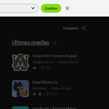
Confirm
Acceder
ES
Compartir
Últimas reseñas
Octane100: Premium Roguelike
Juegos de rol
Juegos de rol
$2.99
Easy Delivery Co.
Aventura
Story-Driven
$12.99
Iron Roads - Railroad Manager