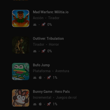
Mad Warfare: Militia.io
Acción
Tirador
0
%
Outliver: Tribulation
Tirador
Horror
0
%
Bufo Jump
Plataforma
Aventura
1
%
Bunny Game : Hero Pals
Incremental
Juegos de rol
1
%