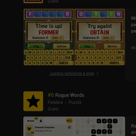
estrategia. E
Gratis
ju
co
de
ro
Mi
im
es
pa
ap
pa
si has
re
su
Mi
pe
MO
un
es
El
ju
co
Juegos similares a este
pa
mi
#
6
Rogue Words
Palabra
Puzzle
Gratis
Ro
di