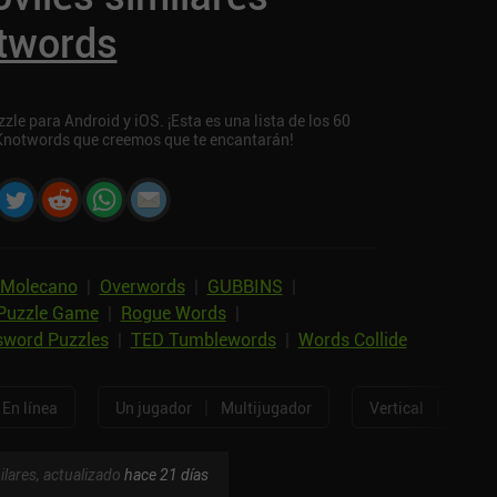
twords
le para Android y iOS. ¡Esta es una lista de los 60
 Knotwords que creemos que te encantarán!
Molecano
|
Overwords
|
GUBBINS
|
Puzzle Game
|
Rogue Words
|
sword Puzzles
|
TED Tumblewords
|
Words Collide
|
|
En línea
Un jugador
Multijugador
Vertical
Horizo
ilares, actualizado
hace 21 días