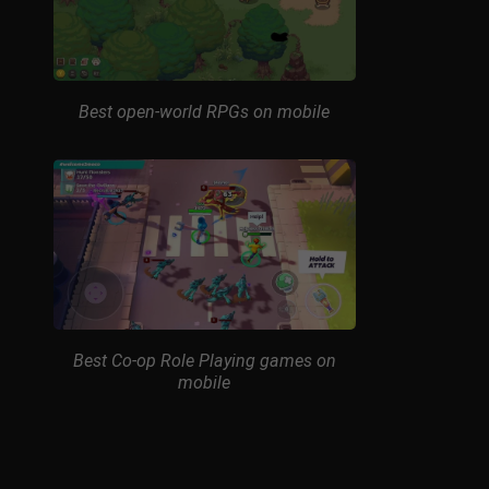
Best open-world RPGs on mobile
Best Co-op Role Playing games on
mobile