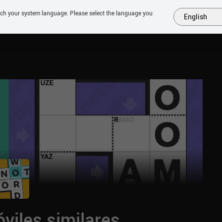
tch your system language. Please select the language you
English
MÁS
PRÓXIMOS
SIMILARES
COLECCIONES
TOP
viles similares