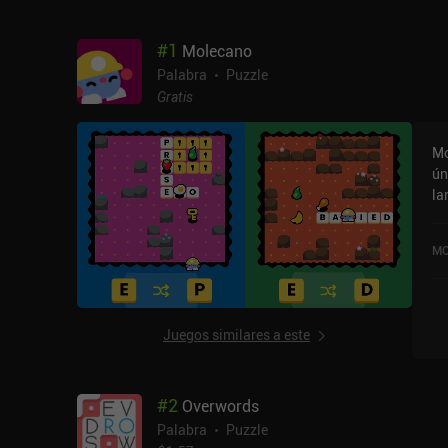
#
1
Molecano
Palabra
Puzzle
Gratis
Mo
ún
la
fo
alcanz
MO
ad
in
ca
que sirv
Juegos similares a este
ot
la
un
#
2
Overwords
al
colo
Palabra
Puzzle
en