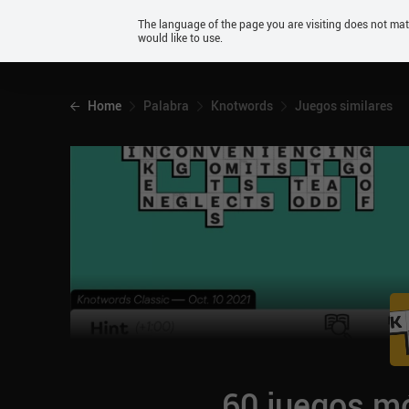
Android
The language of the page you are visiting does not ma
would like to use.
iOS
Home
Palabra
Knotwords
Juegos similares
60 juegos mó