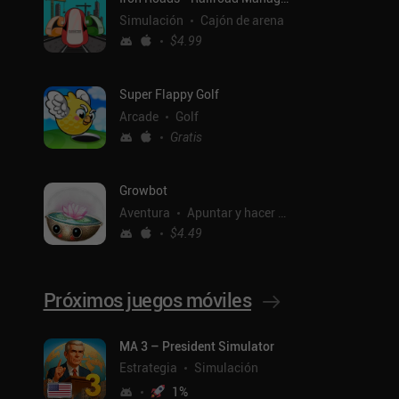
Simulación
Cajón de arena
$4.99
Super Flappy Golf
Arcade
Golf
Gratis
Growbot
Aventura
Apuntar y hacer clic
$4.49
Próximos juegos móviles
ntal
MA 3 – President Simulator
Estrategia
Simulación
1
%