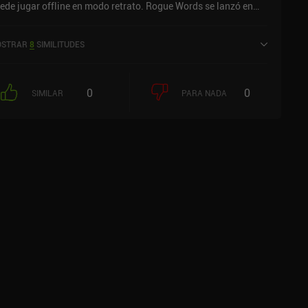
ede jugar offline en modo retrato. Rogue Words se lanzó en
ciembre de 2024 y tiene una valoración actual de 4,9 sobre 5,0
 iOS App Store.
STRAR
8
SIMILITUDES
0
0
SIMILAR
PARA NADA