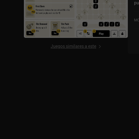
pu
di
en
MO
Juegos similares a este