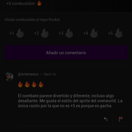
+
9
combustible
Añade combustible al Hype Rocket
:
+
1
+
2
+
3
+
4
+
5
Añadir un comentario
@
Artemaeus
hace 1a
El combate parece divertido y diferente, incluso algo
desafiante. Me gusta el estilo del sprite del overworld. La
única razón por la que no es +5 es porque es gacha.