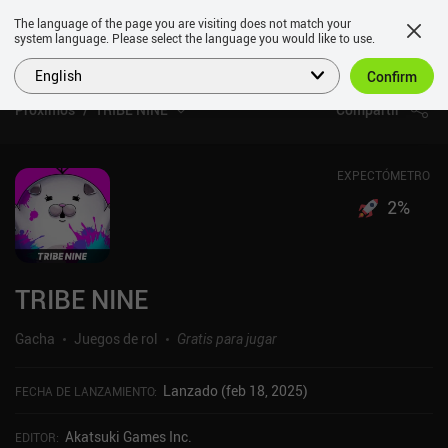
The language of the page you are visiting does not match your
system language. Please select the language you would like to use.
English
Confirm
Próximos
TRIBE NINE
Compartir
EXPECTÓMETRO
2
%
TRIBE NINE
Gacha
Juegos de rol
Gratis para jugar
Lanzado (feb 18, 2025)
FECHA DE LANZAMIENTO
:
Akatsuki Games Inc.
EDITOR
: