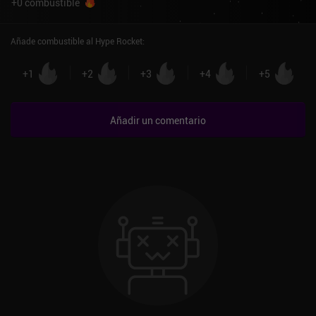
+
0
combustible
Añade combustible al Hype Rocket
:
+
1
+
2
+
3
+
4
+
5
Añadir un comentario