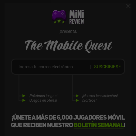
presenta,
The Mobile Quest
SUSCRIBIRSE
¡Próximos juegos!
¡Nuevos lanzamientos!
¡Juegos en oferta!
¡Sorteos!
¡Únete a más de 6,000 jugadores móvil
que reciben nuestro
boletín semanal
!