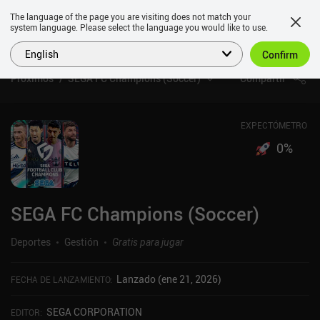
The language of the page you are visiting does not match your
system language. Please select the language you would like to use.
English
Confirm
Próximos
SEGA FC Champions (Soccer)
Compartir
EXPECTÓMETRO
0
%
SEGA FC Champions (Soccer)
Deportes
Gestión
Gratis para jugar
Lanzado (ene 21, 2026)
FECHA DE LANZAMIENTO
:
SEGA CORPORATION
EDITOR
: