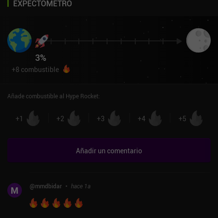
EXPECTÓMETRO
3
%
+
8
combustible
Añade combustible al Hype Rocket
:
+
1
+
2
+
3
+
4
+
5
Añadir un comentario
@
mmdbidar
hace 1a
M