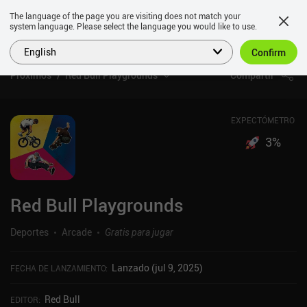
The language of the page you are visiting does not match your
system language. Please select the language you would like to use.
English
Confirm
Próximos
Red Bull Playgrounds
Compartir
EXPECTÓMETRO
3
%
Red Bull Playgrounds
Deportes
Arcade
Gratis para jugar
Lanzado (jul 9, 2025)
FECHA DE LANZAMIENTO
:
Red Bull
EDITOR
: