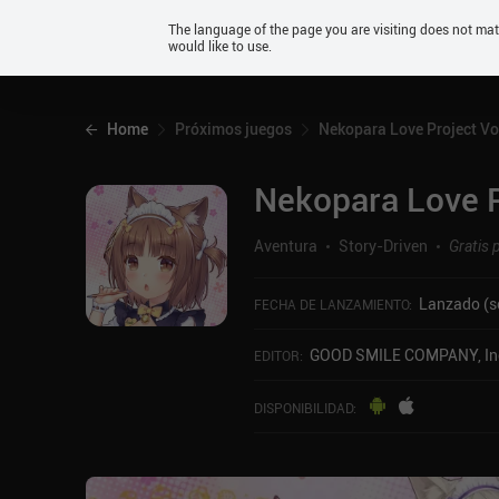
Android
The language of the page you are visiting does not ma
would like to use.
iOS
Home
Próximos juegos
Nekopara Love Project Vo
Nekopara Love P
Aventura
Story-Driven
Gratis 
Lanzado (se
FECHA DE LANZAMIENTO
:
GOOD SMILE COMPANY, In
EDITOR
:
DISPONIBILIDAD
: