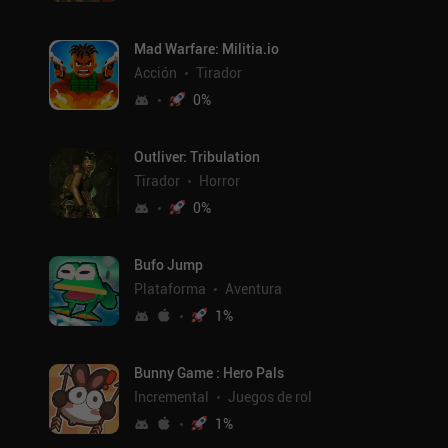
Mad Warfare: Militia.io
Acción
Tirador
0
%
Outliver: Tribulation
Tirador
Horror
0
%
Bufo Jump
Plataforma
Aventura
1
%
Bunny Game : Hero Pals
Incremental
Juegos de rol
1
%