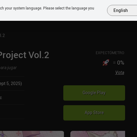
tch your system language. Please select the language you
English
MÁS
PRÓXIMOS
SIMILARES
COLECCIONES
TOP
l.2
roject Vol.2
EXPECTÓMETRO
=
0
%
para jugar
Vota
pt 5, 2025)
Google Play
c
App Store