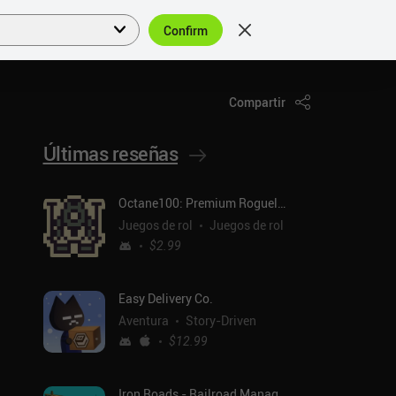
Confirm
Acceder
ES
Compartir
Últimas reseñas
Octane100: Premium Roguelike
Juegos de rol
Juegos de rol
$2.99
Easy Delivery Co.
Aventura
Story-Driven
$12.99
Iron Roads - Railroad Manager