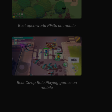
Best open-world RPGs on mobile
Best Co-op Role Playing games on
mobile