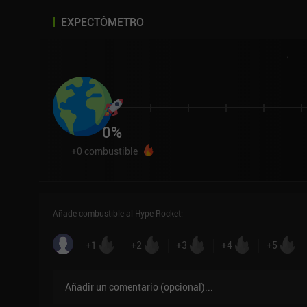
EXPECTÓMETRO
0
%
+
0
combustible
Añade combustible al Hype Rocket
:
+
1
+
2
+
3
+
4
+
5
Añadir un comentario
(
opcional
)...