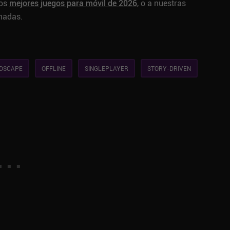
los
mejores juegos para móvil de 2026
, o a nuestras
nadas.
DSCAPE
OFFLINE
SINGLEPLAYER
STORY-DRIVEN