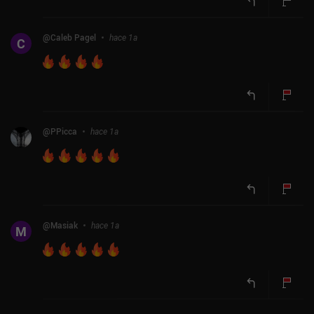
@
Caleb Pagel
hace 1a
C
@
PPicca
hace 1a
@
Masiak
hace 1a
M