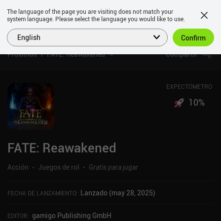
The language of the page you are visiting does not match your
system language. Please select the language you would like to use.
English
Confirm
Próximos
FATE: Reawakened
Compartir
EXPECTÓMETRO
10
%
FATE: Reawakened
Acción
Juegos de rol
Gratis para jugar
Lanzado (may 28, 2025)
FECHA DE LANZAMIENTO
:
gamigo Publishing GmbH
EDITOR
: