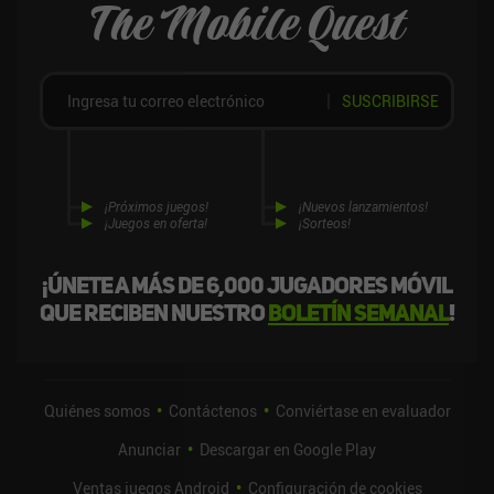
The Mobile Quest
SUSCRIBIRSE
¡Próximos juegos!
¡Nuevos lanzamientos!
¡Juegos en oferta!
¡Sorteos!
¡Únete a más de 6,000 jugadores móvil
que reciben nuestro
boletín semanal
!
Quiénes somos
Contáctenos
Conviértase en evaluador
Anunciar
Descargar en Google Play
Ventas juegos Android
Configuración de cookies