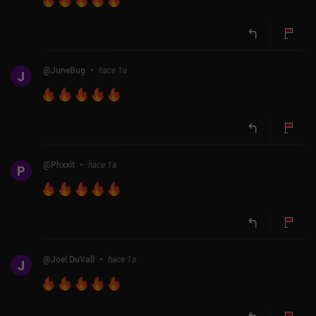
@
JuneBug
hace 1a
J
@
Phxxit
hace 1a
P
@
Joel DuVall
hace 1a
J