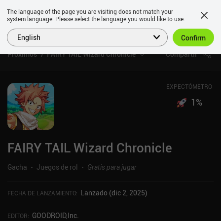
The language of the page you are visiting does not match your
system language. Please select the language you would like to use.
English
Confirm
Próximos
FAIRY TAIL Wizard Chronicle
Compartir
EXPECTÓMETRO
1
%
FAIRY TAIL Wizard Chronicle
Gacha
Juegos de rol
Gratis para jugar
Lanzado (dic 2, 2025)
FECHA DE LANZAMIENTO
:
GOODROID,Inc.
EDITOR
: