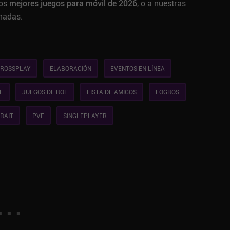
los
mejores juegos para móvil de 2026
, o a nuestras
nadas.
ROSSPLAY
ELABORACIÓN
EVENTOS EN LÍNEA
L
JUEGOS DE ROL
LISTA DE AMIGOS
LOGROS
RAIT
PVE
SINGLEPLAYER