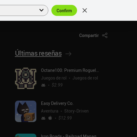
Confirm
Acceder
ES
Compartir
Últimas reseñas
Octane100: Premium Roguelike
Juegos de rol
Juegos de rol
$2.99
Easy Delivery Co.
Aventura
Story-Driven
$12.99
Iron Roads - Railroad Manager