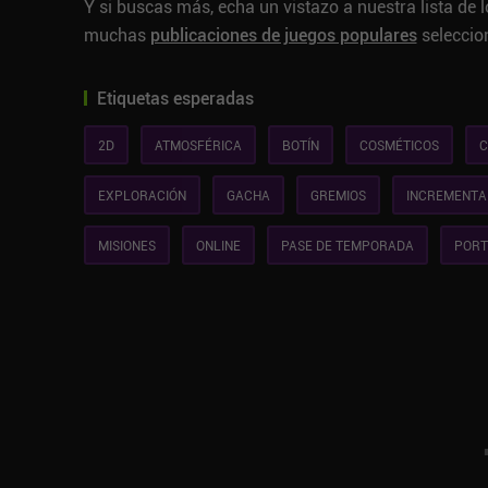
Y si buscas más, echa un vistazo a nuestra lista de 
muchas
publicaciones de juegos populares
seleccio
Etiquetas esperadas
2D
ATMOSFÉRICA
BOTÍN
COSMÉTICOS
C
EXPLORACIÓN
GACHA
GREMIOS
INCREMENTA
MISIONES
ONLINE
PASE DE TEMPORADA
PORT