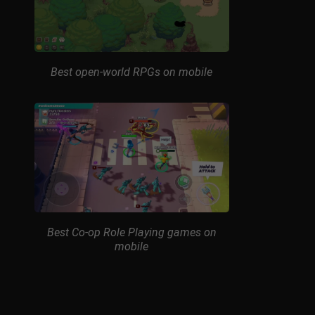
Best open-world RPGs on mobile
Best Co-op Role Playing games on
mobile