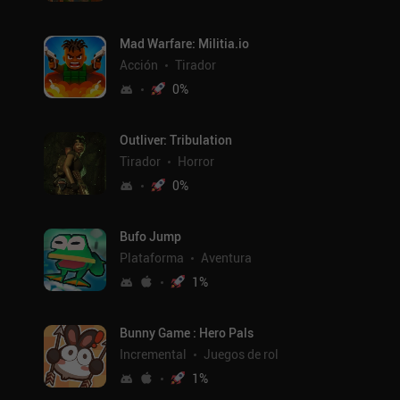
Mad Warfare: Militia.io
Acción
Tirador
0
%
Outliver: Tribulation
Tirador
Horror
0
%
Bufo Jump
Plataforma
Aventura
1
%
Bunny Game : Hero Pals
Incremental
Juegos de rol
1
%