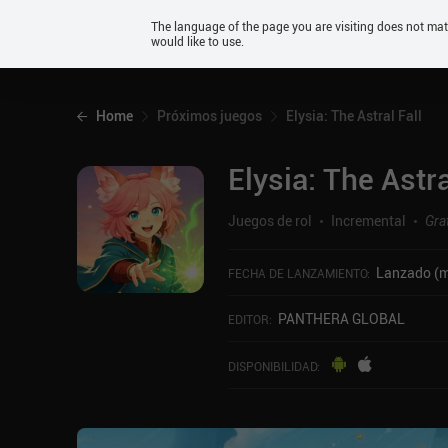
Android
The language of the page you are visiting does not ma
would like to use.
iOS
Home
Próximos juegos
Elysia: The Astral Fall
Elysia: The Astra
Juegos de rol
Incremental
Gra
Lanzado (m
FECHA DE LANZAMIENTO
:
PANTHERA GLOBAL
EDITOR
:
DISPONIBILIDAD
: