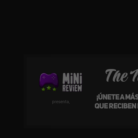
The 
¡Únete a má
presenta,
que reciben