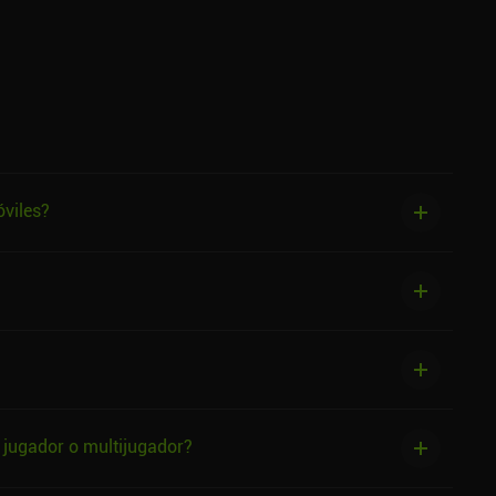
óviles?
n jugador o multijugador?