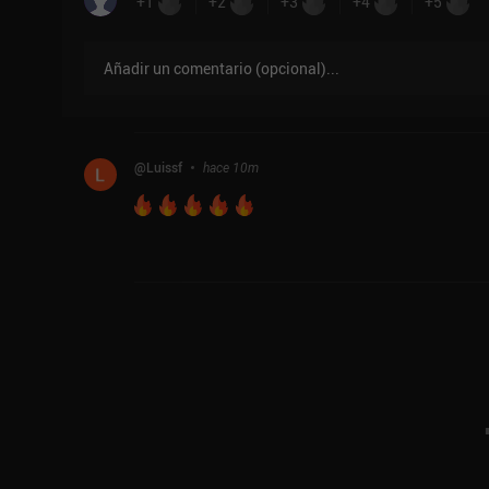
+
1
+
2
+
3
+
4
+
5
Añadir un comentario
(
opcional
)...
@
Luissf
hace 10m