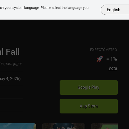
tch your system language. Please select the language you
English
MÁS
PRÓXIMOS
SIMILARES
COLECCIONES
TOP
l Fall
EXPECTÓMETRO
=
1
%
tis para jugar
Vota
ay 4, 2025)
Google Play
App Store