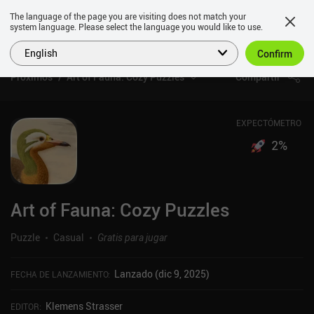
The language of the page you are visiting does not match your
system language. Please select the language you would like to use.
English
Confirm
Próximos
Art of Fauna: Cozy Puzzles
Compartir
EXPECTÓMETRO
2
%
Art of Fauna: Cozy Puzzles
Puzzle
Casual
Gratis para jugar
Lanzado (dic 9, 2025)
FECHA DE LANZAMIENTO
:
Klemens Strasser
EDITOR
: