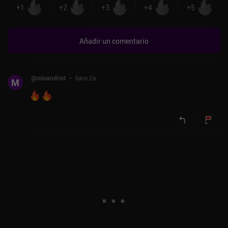
+
1
+
2
+
3
+
4
+
5
Añadir un comentario
@
misandrist
hace 2a
M